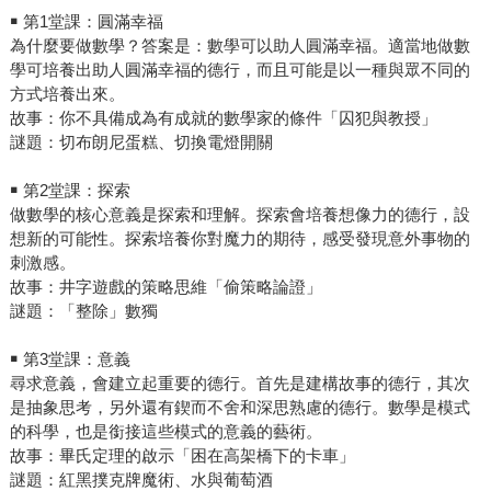
￭ 第1堂課：圓滿幸福
為什麼要做數學？答案是：數學可以助人圓滿幸福。適當地做數
學可培養出助人圓滿幸福的德行，而且可能是以一種與眾不同的
方式培養出來。
故事：你不具備成為有成就的數學家的條件「囚犯與教授」
謎題：切布朗尼蛋糕、切換電燈開關
￭ 第2堂課：探索
做數學的核心意義是探索和理解。探索會培養想像力的德行，設
想新的可能性。探索培養你對魔力的期待，感受發現意外事物的
刺激感。
故事：井字遊戲的策略思維「偷策略論證」
謎題：「整除」數獨
￭ 第3堂課：意義
尋求意義，會建立起重要的德行。首先是建構故事的德行，其次
是抽象思考，另外還有鍥而不舍和深思熟慮的德行。數學是模式
的科學，也是銜接這些模式的意義的藝術。
故事：畢氏定理的啟示「困在高架橋下的卡車」
謎題：紅黑撲克牌魔術、水與葡萄酒