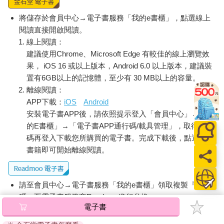
屈，那麼就不要忽視他們的痛苦，你要問：「你遇到什麼困
難？」
將儲存於會員中心→電子書服務「我的e書櫃」，點選線上
光說「我不去想那些事，我都一視同仁」是不夠的，因為在任何
閱讀直接開啟閱讀。
一個社群裡，任何一個成員的境況都會影響到全體。我們這些屬
線上閱讀：
於邊緣化群體的人不奢望說出：「我不去想那些事」，因為我們
建議使用Chrome、Microsoft Edge 有較佳的線上瀏覽效
每天都會受那些事影響。
果， iOS 16 或以上版本，Android 6.0 以上版本，建議裝
所以我要來勉勵所有的人，去嘗試展開這些對話，立刻傾聽，慢
置有6GB以上的記憶體，至少有 30 MB以上的容量。
點發言，在說出欠考慮的話時互相包容。如果開始有了對話，這
離線閱讀：
些情況就會發生，如果犯錯了，就必須向對方展現善意，總比不
APP下載：
iOS
Android
說話來得好。
安裝電子書APP後，請依照提示登入「會員中心」→「我
的E書櫃」→「電子書APP通行碼/載具管理」，取得通行
我要分享我在種族方面的一些親身經歷。我是華裔美國人，在德
碼再登入下載您所購買的電子書。完成下載後，點選任一
州的白人與拉丁美洲裔混居地區長大，很早就發覺我家的習慣和
我的朋友不同，我的穿著不一樣，飯盒裡的食物也不一樣，這些
書籍即可開始離線閱讀。
事情讓我與人格格不入。我老是被人欺負。我想當個白人。我幾
乎沒有亞裔美國人的榜樣可效法。我記得我母親總是在記者宗毓
華出現時，把我叫到電視機前，因為很難得在媒體上看到長相跟
請至會員中心→電子書服務「我的e書櫃」領取複製『兌換
我們很像的人。只要有亞裔美國人上新聞，我爸爸就會剪報。當
碼』至電子書服務商Readmoo進行兌換。
個亞洲人令我很難為情，所以我努力裝白人的樣子，就算看起來
電子書
退換貨須知：
不是白人。這表示我會公開否定任何跟亞洲人有關的東西，不對