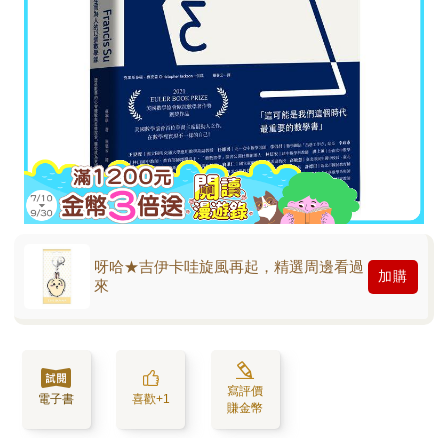
呀哈★吉伊卡哇旋風再起，精選周邊看過
加購
來
寫評價
電子書
喜歡+1
賺金幣