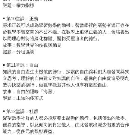
謎題：權力指標
￭ 第10堂課：正義
尋求正義可以成為學習數學的動機，替數學裡的弱勢者矯正存在
於數學學習空間的不公不義。在數學上追求正義的人，會培養出
以同理心對待邊緣化群體、關切受壓迫者的德行。
故事：數學世界的歧視與偏見
謎題：分租協調
￭ 第11堂課：自由
知識的自由產生出機敏的德行，探索的自由讓我們大膽發問與獨
立思考，理解的自由建立對知識的自信，想像的自由促進發明創
造與快樂的德行，做數學歡迎其他人也享有這些自由。
故事：自由的隱喻「海灘」
謎題：未知的多項式
￭ 第12堂課：社群
渴望數學社群的人都必須培養出慇懃的德行，包括傑出的教學、
優異的指導，以及傾向於肯定他人，由此發展出減少階級的合作
能力，從多元的觀點獲益。