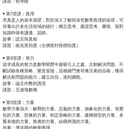
謎題：鞋帶鐘
￭ 第7堂課：真理
求真是人的基本渴望，對於深入了解與深究數學真理的追尋，可
培養出許多生活領域的德行：獨立思考、嚴謹思考、審慎、面對
知識時保有謙遜、認錯。
故事：謊言與真相
謎題：維克里拍賣（次價密封投標拍賣）
￭ 第8堂課：努力
追求成長的努力是數學閱歷中最吸引人之處。主動解決問題、不
斷試驗各種策略、樂意冒險，這種纏鬥會培養沉著的品格，獲得
解決新問題的能力，建立自信，達到嫻熟。
故事：論文作弊的誘惑
謎題：五連塊數獨
￭ 第9堂課：力量
數學力量強大：解釋的力量、定義的力量、抽象化的力量、視覺
化的力量、想像的力量、制定策略的力量、建構模型的力量、多
重表徵的力量、推廣的力量、結構辨識的力量。
故事：撲克牌的數學實踐