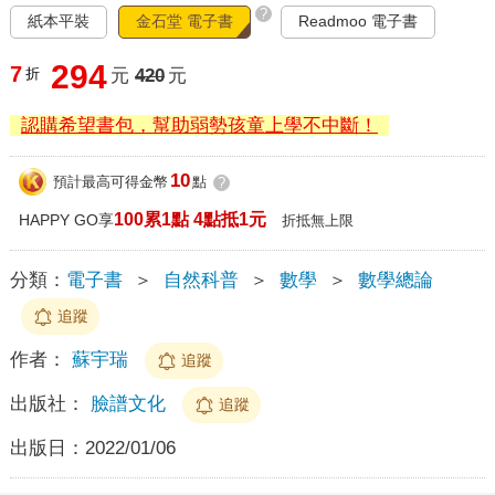
?
紙本平裝
金石堂 電子書
Readmoo 電子書
294
7
折
元
420
元
認購希望書包，幫助弱勢孩童上學不中斷！
10
預計最高可得金幣
點
?
100累1點 4點抵1元
HAPPY GO享
折抵無上限
分類：
電子書
＞
自然科普
＞
數學
＞
數學總論
追蹤
作者：
蘇宇瑞
追蹤
出版社：
臉譜文化
追蹤
出版日：
2022/01/06