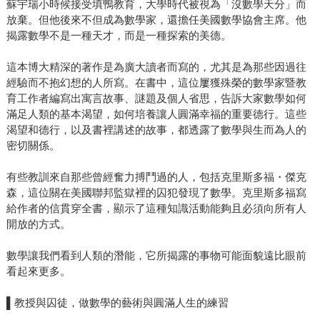
蘇宇瑞小時候接受填鴨教育，大學時代被視為「沒數學天分」而
放棄。但他後來不但成為數學家，還擔任美國數學協會主席。他
揭露數學不是一種天才，而是一種探索的美德。
這本博大精深的著作是為廣大讀者而寫的，尤其是為那些因過往
經驗而不抱幻想的人所寫。在書中，這位屢獲殊榮的數學家暨教
育工作者編寫出寓言故事、謎題及個人省思，告訴大家數學如何
滿足人類的基本渴望，如何培養讓人圓滿幸福的重要德行。這些
渴望和德行，以及書裡講述的故事，都透露了數學與生而為人的
密切關係。
有些教訓來自那些曾經奮力搏鬥過的人，包括克里斯多福・傑克
森，這位關在美國聯邦監獄裡的囚犯發現了數學。克里斯多福寫
給作者的信貫穿全書，顯示了這種知識活動能夠且必須向所有人
開放的方式。
數學讓我們看到人類的潛能，它所揭露的事物可能面貌遠比眼前
看起來更多。
▌教授與囚徒，做數學的藝術與圓滿人生的練習