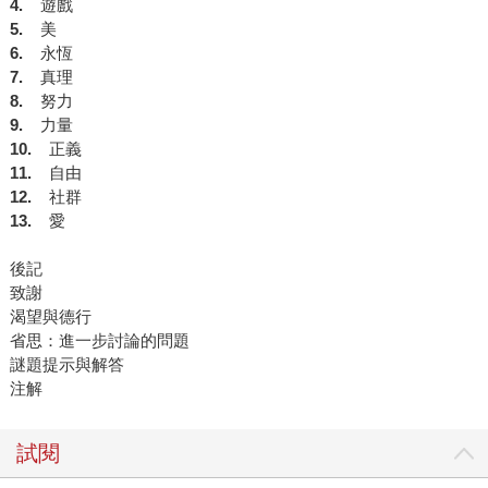
4.
遊戲
5.
美
6.
永恆
7.
真理
8.
努力
9.
力量
10.
正義
11.
自由
12.
社群
13.
愛
後記
致謝
渴望與德行
省思：進一步討論的問題
謎題提示與解答
注解
試閱