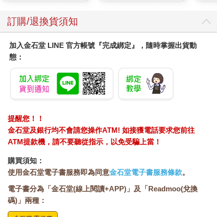
高於男性。在STEM管道的末端，人口統計資料絕大多數是社會
訂購/退換貨須知
經濟背景較高的白人與男性。我們正在失去許多對STEM感興趣
的人，但在邊緣化群體中，損失更為明顯——這是一種非常不公
平的情況。
加入金石堂 LINE 官方帳號『完成綁定』，隨時掌握出貨動
就連談百分比也會讓這聽起來好像我們生活在一個零和的世界，
態：
彷彿一個人即將踏進STEM專業就代表另一個人沒有進入。與這
種看法相反的是，隨著我們越來越依賴STEM，世界也會需要越
來越多具備數學技能的人。總統科學科技顧問會議（President’s
Council of Advisors on Science and Technology）在2012年的報
告《力求卓越》（Engage to Excel）估計，美國為了維持自己在
STEM領域的傑出地位，未來十年本身需要培養的STEM畢業生，
提醒您！！
必須比目前預計的再多100萬人。這甚至沒有強調大家早就知道的
金石堂及銀行均不會請您操作ATM! 如接獲電話要求您前往
事：當天分受到忽視，當我們不培養那些可發現有益眾人的事物
ATM提款機，請不要聽從指示，以免受騙上當！
的人，我們都會蒙受損失。一個社會裡的人如果沒有充分發揮潛
力，這個社會就不會圓滿幸福。
購買須知：
為了矯正不公不義之事，我們就必須談論可能把人隔開的難題，
使用金石堂電子書服務即為同意
金石堂電子書服務條款
。
如種族、性別、性取向、社會階層、城鄉差距，以及讓一些人在
電子書分為「金石堂(線上閱讀+APP)」及「Readmoo(兌換
數學上被邊緣化的其他相關方式。這種對話可能會引發複雜的情
碼)」兩種：
緒。我們必須能夠更自在地談論麻煩的話題，傾聽彼此的經歷，
聽出其中的痛苦。如果你想以尊嚴對待別人，而他們覺得受委