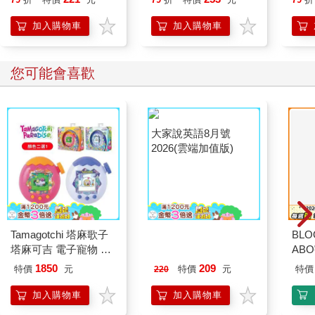
象，另一份帶有負面的刻板印象（這取決於環境，但通常是女性
開關
或少數族群），評判者會給帶有正面刻板印象的簡歷較高分。即
「行
加入購物車
加入購物車
使評判者來自帶有負面刻板印象的群體，還是會發生這種情況。
學方
類似的研究也證實，數學成績與老師和家長的刻板印象相關。舉
例來說，2018年有一項針對小學數學考試成績所做的研究，結果
您可能會喜歡
顯示，和不知道學生身分的外部評量人員比起來，老師給女生的
分數比較低（給男生的分數較高），而且這種偏見的長期影響會
持續到以後的階段：那些女孩到高中時比較不可能選修進階數學
課。2019年做的一項研究則顯示，中學生分派給性別刻板印象較
強的老師時，數學成績的性別差距會大幅增加，導致女生變得比
較沒自信，表現不佳，自己選擇進入要求較低的高中。父母的態
度和刻板印象，讓問題惡化。這些爭議對女性和少數族群的影響
大得不成比例。
如果你相信數學是在使人類圓滿幸福，然後去看看從事數學研究
或職業的那些人的人口統計資料，你會失望地發現，我們並沒有
Tamagotchi 塔麻歌子
大家說英語8月號
BLO
幫助所有人圓滿幸福。在所有的種族和族裔中，打算讀
塔麻可吉 電子寵物 樂
2026(雲端加值版)
AB
STEM（科學、技術、工程、數學）科系的大學生有相同的比
園系列（熱帶橙果／極
例，但占比過低的少數族群中，讀完STEM學位的比例只比其他
1850
209
特價
元
特價
元
特價
220
地冰雪）
群體比例的一半高不了多少。總的來說，低收入和家裡第一個讀
加入購物車
加入購物車
大學的學生完成學業的比例，遠低於不是家裡第一個讀大學的，
這項挑戰也影響到STEM學科。女性沒讀完STEM博士課程的比例