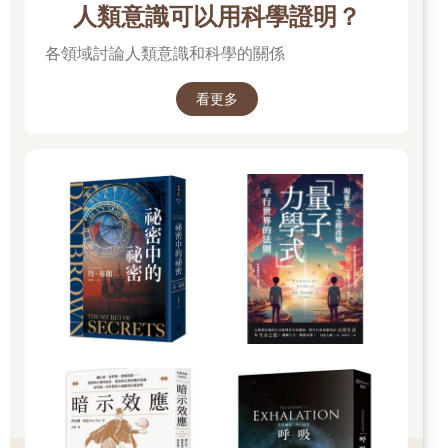
人類意識可以用科學證明？
那門課一開始，我的作業一直得到10/10的分數，評分的是助教。
有一天傑夫〔我們共同的朋友〕告訴我，他和我們的助教出去閒
各領域討論人類意識和科學的關係
混，有人問助教分析課的情況怎麼樣。他就不停地講到有個叫明
美的「傢伙」，作業做得多棒，寫得多清楚，諸如此類。傑夫告
看更多
訴他我是女生，讓他嚇了一跳。（傑夫告訴我這個故事，是因為
他覺得居然有人不能從我的名字看出我的性別，得知之後的反應
還這麼誇張，實在很有趣。）從那之後，我的作業沒有再接近
10/10，我的考試分數也打得同樣嚴苛，扣分的理由多半含糊不
清，還附了像「要再寫詳細一點」這樣的評語。那時我不覺得我
對上課內容的理解減少得這麼快或誇張，但我猜事情可能是這
樣，我只是在曲解情況。
如果你覺得這個狀況有什麼地方不對勁，你就是在感受圓滿幸福
的徵兆：對正義的渴望。正義是人的基本渴望。
正義是指公平對待他人，給每個人應有的對待。這代表要為弱勢
者，為最有可能受到不公平對待的人發聲。有些宗教傳統，包括
我自己的信仰，主張照顧孤兒、寡婦、移民和窮人。我在數學界
也看到了這類的人：沒有擁護者的、沒有活躍數學家族的、剛接
觸數學的，以及沒有資源或沒機會接近數學的。這些都是數學上
的弱勢者。