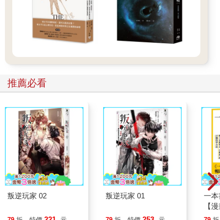
有的人把正義分成兩類：基本的正義（primary justice）和矯正的
正義（rectifying justice）。兩種都很重要。基本正義牽涉到理想
的關係：以尊嚴謹慎對待每個人，並建立起支持這些目標的社會
實踐和制度。當我們公正對待他人，也受到公正的對待，我們就
會感到圓滿幸福。
矯正的正義就是發現出錯的地方，然後設法改正。如果基本正義
是尋常的事，就不需要矯正正義。但不公不義無處不在，強制性
推薦必看
的權力關係是有害的，人與制度可能會在不知不覺中助長了不公
平的事。
西蒙・韋伊領悟到，修正不公不義必須改變我們看待他人的方
式。「每個人都在默默呼喊，渴望他人看出」、評斷出「不一樣
的自己」。明美希望助教公平地評斷她，但她的助教可能還沒意
識到自己在做什麼。這就是隱含偏見的問題：那些隱約影響我們
做決定的不自覺刻板印象。在指謫明美的助教之前，我們必須領
悟到，用不同方式讀懂他人的這個問題，要從我們自身做起。我
參加過的判斷評測，透露了我的隱含偏見；這些評測幫助我用一
種令人信服的方式，看到自己是有怎樣的偏見，即使我設法不要
有偏見。
叛逆玩家 02
叛逆玩家 01
一本
每個人都有隱含偏見。很多實驗證實了以下這種結果：當拿到兩
【漫
份幾乎相同的簡歷，只是其中一份上頭的名字帶有正面的刻板印
行動
221
253
79
折
特價
元
79
折
特價
元
79
折