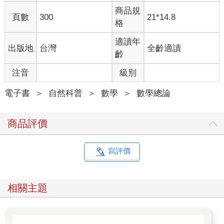
人從標準菜單點菜，甜點是果凍，但亞洲人從私房菜單點菜，有
商品規
紅豆湯可享用。
頁數
300
21*14.8
格
他們告訴我：「那個菜單上的菜色你不會喜歡的。」即使我有華
裔血統，服務生還是認為我對道地的中國菜一定不感興趣，就因
適讀年
出版地
台灣
全齡適讀
為我說一口流利的英語。
齡
在家裡和課堂上的數學空間，也有可能像這間餐廳。我們會給誰
偷看一眼私房數學菜單？我們會跟誰分享數學樂趣——謎題、遊
注音
級別
戲、玩具？會讓誰進入我們的數學資訊圈——新聞、影片、社群
媒體貼文？我們應該引導誰做更多數學，勸阻誰不要做？我們在
電子書
＞
自然科普
＞
數學
＞
數學總論
做哪些有意識或無意識的假設？
商品評價
明美（Akemi）是我的學生，在讀大學的時候和我一起做數學研
究。她有一篇創新的論文，把賽局理論（關於決策的數學模型設
計）和譜系發育學（phylogenetics，研究生物之間的親緣關係）
寫評價
聯繫起來，後來發表於評價很高的數學生物學期刊。明美進了一
所頂尖的研究型大學，攻讀數學博士學位，所以得知她讀了一年
就放棄，讓我很驚訝。
相關主題
她告訴我，她有很多不好的經歷。她的指導教授一直不願意和她
會面討論，而且還曾因女性的身分感到不自在。她說了一個例
子：