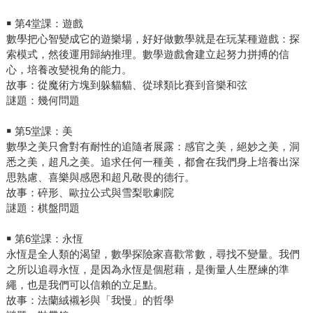
￭ 第4堂課：遊戲
數學把心智變成它的遊樂場，好好做數學就是在玩某種遊戲：探
索模式，然後運用歸納推理。數學遊戲會建立起努力拼搏的信
心，培養改變視角的能力。
故事：從魔術方塊到躲貓貓、從球類比賽到音樂和弦
謎題：幾何問題
￭ 第5堂課：美
數學之美只會對有耐性的追隨者展露：感官之美，絕妙之美，洞
悉之美，超凡之美。追求任何一種美，都會在我們身上培養出深
思熟慮、喜樂與感恩和超凡敬畏的德行。
故事：碎形、歐拉公式與雪梨歌劇院
謎題：棋盤問題
￭ 第6堂課：永恆
永恆是全人類的渴望，數學探險家喜歡常數，尋找不變量。我們
之所以追尋永恆，是因為永恆是個慰藉，是衡量人生歷練的準
繩，也是我們可以信賴的立足點。
故事：法蘭絨襯衫與「我慢」的哲學