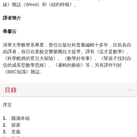
線》雜誌（Wired）和《紐約時報》。
譯者簡介
畢馨云
清華大學數學系畢業，曾任出版社科普書編輯十多年，目前為自
由譯者，假日在業餘交響樂團拉大提琴。譯有《這才是數學》、
《科學酷媽的育兒大探險》、《數學好有事》、《幫孩子找到自
信的成長型數學思維》、《邏輯的藝術》等，另有譯作刊於
《BBC知識》雜誌。
目錄
序言
1.
圓滿幸福
2.
探索
3.
意義