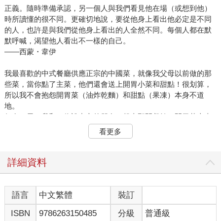
正義。隨時準備承認，另一個人與我們看見他在場（或想到他）
時所讀懂的很不同。更確切地說，要從他身上看出他必定是不同
的人，也許是與我們從他身上看出的人全然不同。每個人都在默
默呼喊，渴望他人看出不一樣的自己。
――西蒙・韋伊
我最喜歡的中式餐廳供應正宗的中國菜，就像我父母以前做的那
些菜，當你點了主菜，他們還會送上開胃小菜和甜點！很划算，
所以我不會抱怨開胃菜（油炸乾麵）和甜點（果凍）本身不道
地。
但有一天，我和一位說中文的朋友一起去那間餐館。開胃菜上來
了，不是油炸乾麵，而是美味可口的醃黃瓜。然而我的朋友剛才
看更多
並沒有提什麼特別的要求，還有，最後端來的甜點居然是紅豆湯
——我小時候最喜歡的！為什麼我之前都沒有吃到這個？
我開始看出一個模式：當我和非亞裔的朋友一起去，我會吃到油
詳細資料
炸乾麵和果凍，但當我和亞裔的朋友一起去時，我連問都不用問
就有好吃的。
後來我注意到，我的華裔朋友還拿到全然不同的菜單（私房菜
語言
中文繁體
裝訂
單），上頭有更道地的菜色。我環顧整間餐廳，注意到一個古怪
ISBN
9786263150485
分級
普通級
的景象：並肩坐在同一個空間裡的人有截然不同的體驗，非亞洲