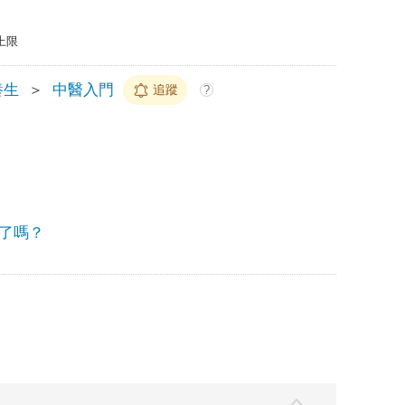
上限
養生
＞
中醫入門
追蹤
?
了嗎？