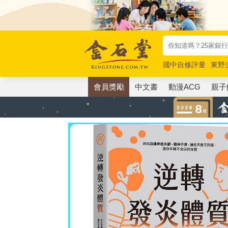
國中自修評量
東野
唯紅花綻放
奧德賽
會員獎勵
中文書
動漫ACG
親子