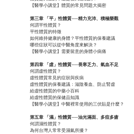
【醫學小講堂】體質的常見問題大揭密
第三章 「平」性體質──精力充沛、積極樂觀
何謂平性體質？
平性體質的特徵
如何維持健康的身體？平性體質的保養建議
哪些症狀可以從中醫角度來解決？
【醫學小講堂】需要留意的身體小病痛
第四章 「虛」性體質──畏寒乏力、氣血不足
何謂虛性體質？
虛性體質常見的症狀與疾病
虛性體質的保養建議：滋陰養血、防止腎虛
給虛性體質的中藥小百科
給虛性體質的保健品知識
【醫學小講堂】中醫裡常使用的三伏貼是什麼？
第五章 「濕」性體質──油光滿面、多痘多瘡
何謂濕性體質？
為何台灣人常常受濕氣所擾？