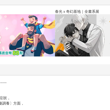
春光ｘ奇幻基地｜全書系展
……
症狀，
藥調養〕方面，