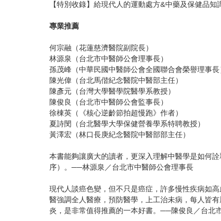
【特別收錄】給現代人的運動處方&中藥及保健品知
專業推薦
何宗融（花蓮慈濟醫院副院長）
林源泉（台北市中醫師公會理事長）
孫茂峰（中華民國中醫師公會全國聯合會榮譽理事長
陳光偉（台北馬偕紀念醫院中醫部主任）
陳彥元（台灣大學醫學院醫學系教授）
陳俊良（台北市中醫師公會監事長）
徐棟英（《核心逆齡節拍超慢跑》作者）
夏詩閔（台北醫學大學保健營養學系特聘教授）
黃澤宏（林口長庚紀念醫院中醫部部主任）
本書能夠讓廣大的讀者，更深入理解中醫學是如何詮
序）。──林源泉／台北市中醫師公會理事長
現代人談癌色變，但不只是癌症，許多慢性疾病如高
醫強調全人醫療，預防醫學，上工治未病，每人皆有
炎，是非常值得推薦的一本好書。──陳俊良／台北