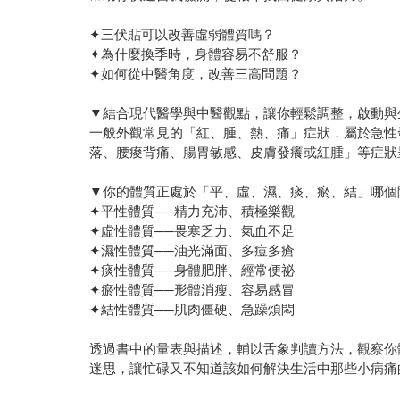
✦三伏貼可以改善虛弱體質嗎？
✦為什麼換季時，身體容易不舒服？
✦如何從中醫角度，改善三高問題？
▼結合現代醫學與中醫觀點，讓你輕鬆調整，啟動與
一般外觀常見的「紅、腫、熱、痛」症狀，屬於急性
落、腰痠背痛、腸胃敏感、皮膚發癢或紅腫」等症狀
▼你的體質正處於「平、虛、濕、痰、瘀、結」哪個
✦平性體質──精力充沛、積極樂觀
✦虛性體質──畏寒乏力、氣血不足
✦濕性體質──油光滿面、多痘多瘡
✦痰性體質──身體肥胖、經常便祕
✦瘀性體質──形體消瘦、容易感冒
✦結性體質──肌肉僵硬、急躁煩悶
透過書中的量表與描述，輔以舌象判讀方法，觀察你
迷思，讓忙碌又不知道該如何解決生活中那些小病痛