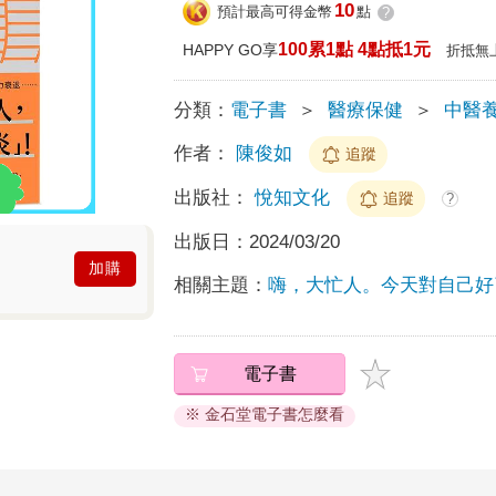
10
預計最高可得金幣
點
?
100累1點 4點抵1元
HAPPY GO享
折抵無
分類：
電子書
＞
醫療保健
＞
中醫
作者：
陳俊如
追蹤
出版社：
悅知文化
追蹤
?
出版日：
2024/03/20
加購
相關主題：
嗨，大忙人。今天對自己好
電子書
※ 金石堂電子書怎麼看