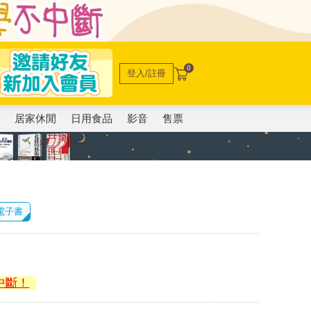
0
登入/註冊
電
居家休閒
日用食品
影音
售票
 電子書
中斷！