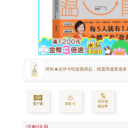
呀哈★吉伊卡哇旋風再起，精選周邊看過來
寫評價
電子書
喜歡+1
賺金幣
活動訊息