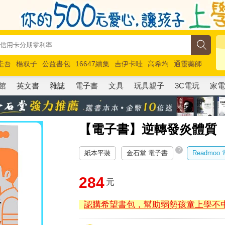
圭吾
楊双子
公益書包
16647續集
吉伊卡哇
高希均
通靈藥師
路邊攤新作
馬斯克
玩具總動員5
超慢跑
館
英文書
雜誌
電子書
文具
玩具親子
3C電玩
家
【電子書】逆轉發炎體質
?
紙本平裝
金石堂 電子書
Readmoo
284
元
認購希望書包，幫助弱勢孩童上學不