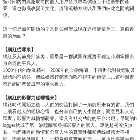
短時間內由興趣取向的個人用戶發展成為價值上千億臺幣的產
業，還也徹底改變了文化、資訊流動方式以及我們彼此之間的關
係。
這一切是如何開始的？又是如何變成現在這樣流量為王、真假難
辨的局面？
【網紅從哪來】
網紅及其前身部落客，最早是一群試圖在經濟不穩定時期掌握自
身命運的平凡人。
1990年代的創業精神、2008年的金融海嘯、千禧世代對於體制及
媒體的不信任、傳統媒體行銷業面臨不得不的轉型……這些因素
都是網紅產業成型的重大推力。
【網紅的影響力從哪裡來】
網路時代開始之後，人們的交流打開了一扇前所未有的窗。我們
上網看他人的經驗心得，也分享自己的人生體會，而意見和人流
匯聚，影響力就悄悄萌芽。當具有社交功能的平台出現，早期的b
logger就成了第一波醞釀和發揮影響力的素人。即使起初沒沒無
名，他們擁有的熱情和分享人生的真實性都和傳統媒體大不相
同，因此格外吸引人，一切看似真實而可信——至少比媒體內容