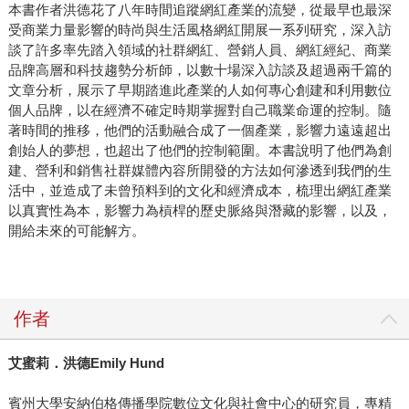
本書作者洪德花了八年時間追蹤網紅產業的流變，從最早也最深
受商業力量影響的時尚與生活風格網紅開展一系列研究，深入訪
談了許多率先踏入領域的社群網紅、營銷人員、網紅經紀、商業
品牌高層和科技趨勢分析師，以數十場深入訪談及超過兩千篇的
文章分析，展示了早期踏進此產業的人如何專心創建和利用數位
個人品牌，以在經濟不確定時期掌握對自己職業命運的控制。隨
著時間的推移，他們的活動融合成了一個產業，影響力遠遠超出
創始人的夢想，也超出了他們的控制範圍。本書說明了他們為創
建、營利和銷售社群媒體內容所開發的方法如何滲透到我們的生
活中，並造成了未曾預料到的文化和經濟成本，梳理出網紅產業
以真實性為本，影響力為槓桿的歷史脈絡與潛藏的影響，以及，
開給未來的可能解方。
作者
艾蜜莉．洪德
Emily Hund
賓州大學安納伯格傳播學院數位文化與社會中心的研究員，專精