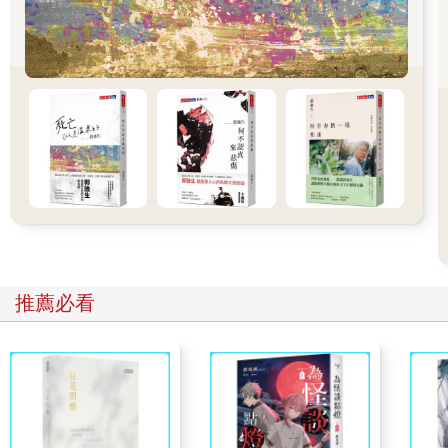
是我夢寐以求的那種職位——當然除了沒有薪水和缺乏穩定性之
外。我和另一名實習生分擔部門助理的工作，我們要接聽電話、
安排日程、為雜誌前幾頁的內容整理商品產品，通常還要幫忙任
何有需要的專案。我也還繼續為我家鄉當地的報紙擔任支薪的特
約撰稿人，並向父母借錢，他們也同意幫我支付兩個月的房租。
如果我在這筆錢用完之後還沒有找到方法養活自己，我在紐約的
日子就得結束了。我也知道我的情況在許多方面都很荒謬，但是
我接受了一種有害的說法，也就是免費工作是「進入」大型媒體
公司取得支薪工作的唯一方法，我的生活中沒有其他人走過這條
道路，這種說法就是我的一切。我還年輕，還沒準備要讓現實阻
礙我的抱負。
上班的第一天，我印象最深刻的是辦公室空蕩又安靜。我的辦公
桌在職員區的邊陲，從我的座位看過去，是一排排空蕩蕩的白色
推薦必看
工作桌。我吞下心中的不安，表現得像是一切都很正常，我屬於
這裡。不過雖然赫斯特大樓（Hearst Tower）有著看似無法抵抗
的魅力，但是也沒有倖免於正在吞噬整個世界的經濟現實。在不
到一年之前，美國正面臨房地產市場崩盤，數百萬美國人和世界
上大部分地區的生計和生活方式都隨之崩潰。我搬到紐約之前的
數個月，在我的鄉下大學校園畏怯又緊張地讀到了這則新聞：