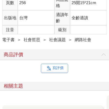
力」的證據，再獲得許多社會和經濟回報——其中有許多回報是
頁數
256
25開15*21cm
格
經由與商業品牌合作，把對方的訊息混雜到自己的訊息中。
適讀年
出版地
台灣
全齡適讀
要獲得回報，就要能夠塑造看似真實的公眾形象，這個概念已經
齡
存在了幾世紀，而且在美國的企業文化中特別突出。媒體歷史學
家傑佛遜．普利（Jefferson Pooley）也指出1900年代早期的美國
注音
級別
文學陳述了美國文化當時就有而且持續至今的一個「核心矛
盾」：「忠於自己，才是你的戰略優勢。」 2000年代的技術和社
電子書
＞
社會哲思
＞
社會議題
＞
網路社會
會經濟條件提供的肥沃土壤讓這個概念在二十一世紀瘋狂發展，
推動了價值數十億美元的產業機器，重新塑造出文化的創造和流
商品評價
動，也重新決定了誰（或什麼）才有力量，而溝通的技術和社會
規範又是什麼。這就是網紅產業。而蓋文森發現這整件事在存在
的層面上令人憂心。
寫評價
蓋文森在《紐約》雜誌的文章中寫下她在網路上的成長經歷，這
段經歷是如何用顯而易見又不可知的方式塑造了她的自我意識和
相關主題
她對世界的體驗。她用部落格培養了受眾，又因為Instagram而使
她的受眾呈指數增長，這為她提供了舞台、電影和奢侈品廣告的
工作機會，還讓她獲得朋友、出席高級活動的機會和一個身分。
這些都為她帶來收入，甚至是豪華公寓大樓裡的一戶住家——有
人讓她免費住一年，代價是她要在Instagram上貼文談這段經歷。