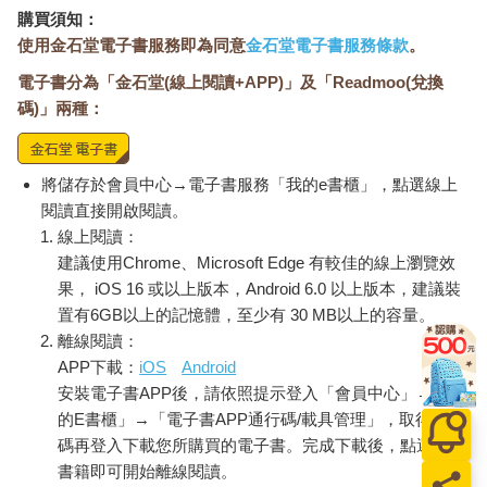
認為自己只是普通人，只是在尋找志趣相投的社群分享和評論一
購買須知：
些想法和產品等。他們的力量就在於他們的獨立性，雖然這在成
使用金石堂電子書服務即為同意
金石堂電子書服務條款
。
為飯票之後將成為最重要的獻祭。部落客和早期網紅一放棄獨立
電子書分為「金石堂(線上閱讀+APP)」及「Readmoo(兌換
性來賺取可預期的生計（考慮到媒體環境，這也是完全理性而且
可以理解的選擇），也就在協助打造成長中的網路媒體產業機
碼)」兩種：
器，這個機器想用真實生活來賺錢，而不只是具體地呈現出真實
生活。
將儲存於會員中心→電子書服務「我的e書櫃」，點選線上
我又花了四年在混亂的就業市場中走跳，在好幾個機構擔任助
閱讀直接開啟閱讀。
理，接著是助理編輯，後來則成為社群媒體編輯，期間一直對上
線上閱讀：
述情況感到好奇。我無法不認為我的經歷是那些改變世界的時局
建議使用Chrome、Microsoft Edge 有較佳的線上瀏覽效
的一小部分，我想要有更深的理解，還要翻譯給其他人看到。我
果， iOS 16 或以上版本，Android 6.0 以上版本，建議裝
去念研究所，表面上是為了研究媒體工作者的勞動市場變化，以
置有6GB以上的記憶體，至少有 30 MB以上的容量。
及這會對內容造成什麼影響。不過時尚是我參照的起點，而部落
離線閱讀：
格則是發生這些變化的地方。時尚和零售業後來變成（而且經常
APP下載：
iOS
Android
是）未來更廣泛發生的社會和技術變革的指標。通常我們是在輕
安裝電子書APP後，請依照提示登入「會員中心」→「我
鬆愉快的商業主義支援下習慣新的生活方式，包括把購物看作自
我實現的途徑，或是把我們的個人資料交給公司（當然也換取折
的E書櫃」→「電子書APP通行碼/載具管理」，取得通行
扣）。
碼再登入下載您所購買的電子書。完成下載後，點選任一
書籍即可開始離線閱讀。