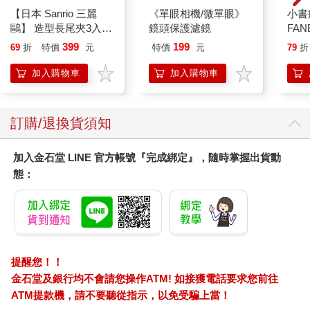
【日本 Sanrio 三麗
《單眼相機/微單眼》
小書
謬和不公平——除非你原本就有經濟和社會資本，否則很難向前
鷗】 造型長尾夾3入組
鏡頭保護濾鏡
FAN
邁進。我知道我已經比大多數人幸運了，因為我的家人可以資助
(8款可選) 凱蒂貓 Hello
成為
我兩個月，但是我也知道他們的慷慨還是遠遠不足以讓我撐到取
399
199
69
折
特價
元
特價
元
79
折
Kitty 庫洛米 布丁狗 酷
段！
得有薪職位。我將在八月初搬到費城的姊妹家，每天通勤完成我
企鵝
加入購物車
加入購物車
的實習。從我姊妹家通勤到辦公室，需要在紐澤西州公共交通工
具上站著擠三小時，這讓我多出很多時間煩惱。不難看出如果媒
體工作的窄門如此難以進入，那麼成功通過的人很可能是出自狹
隘的人才庫——他們最終要負責訊息和娛樂的製作及行銷，而這
訂購/退換貨須知
些娛樂對建構社會共同接受的真實又扮演了重要的角色。在另一
方面，我又看到傳統媒體公司正在裁員、要求底層員工和外包工
加入金石堂 LINE 官方帳號『完成綁定』，隨時掌握出貨動
作者提供免費勞動力，同時大眾對內容的需求卻在不斷增長。經
態：
濟體系的崩潰也煽起人們對社會既定制度的深層懷疑。人們渴求
內容，又希望內容都來自「真實」的提供者——這些人「取得內
容」的方法完全不同於紐約的全國和全球媒體公司（不論是雜誌
出版集團康泰納仕、《紐約時報》，或是主要的電視網絡）。
部落客走進了這個真空。他們遵循的資訊傳達規範和傳統媒體不
提醒您！！
同，顯著的兩點是對話的語氣，還有他們編輯的內容和品牌贊助
金石堂及銀行均不會請您操作ATM! 如接獲電話要求您前往
的內容難以區分。最重要的是，他們說自己受到熱情的驅使，這
ATM提款機，請不要聽從指示，以免受騙上當！
是在暗示他們具備其他媒體似乎缺乏的健康本質和真實性。他們