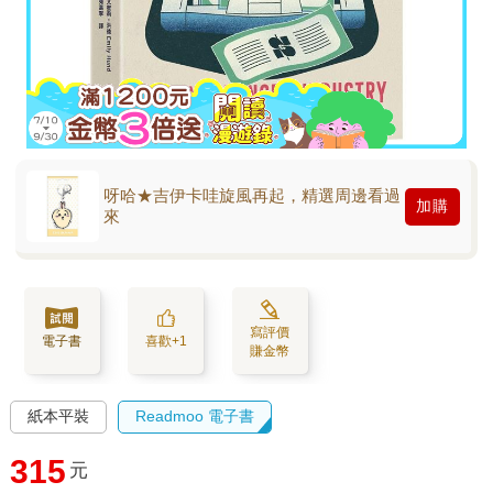
呀哈★吉伊卡哇旋風再起，精選周邊看過
加購
來
寫評價
電子書
喜歡+1
賺金幣
紙本平裝
Readmoo 電子書
315
元