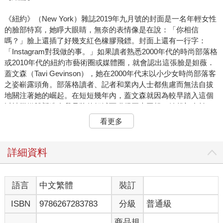
《紐約》（New York）雜誌2019年九月號的封面是一名年輕女性
的臉部特寫，她睜大眼睛，無奈的表情像是在說：「你相信
嗎？」臉上還插了好幾支紅色橡膠飛鏢。封面上還有一行字：
「Instagram對我做的事。」如果讀者熟悉2000年代的時尚部落格
或2010年代的紐約市藝術圈或媒體圈，就會認出這張臉是妲薇．
蓋文森（Tavi Gevinson），她在2000年代末以小少女時尚部落客
之姿嶄露頭角。部落格讀者、記者和業內人士都焦慮而無法自拔
地關注著她的崛起。在短短幾年內，蓋文森就因為較早踏入這個
以社群媒體塑造自我品牌的領域而獲得巨大回報：她起初自拍，
而後有名攝影師安妮．萊柏維茲（Annie Leibovitz）為她拍照；起
看更多
初是一介中學生，而後坐在時裝週的前排（她還有一個著名事件
是用巨大的蝴蝶結髮飾擋住了時尚雜誌《紅秀GRAZIA》編輯的
視線，讓他十分不快）；她起初每天巡視部落格的留言區，而後
詳細資料
在傳奇編輯珍．普拉特（Jane Pratt）和廣播製作人艾拉．格拉斯
（Ira Glass）的支持下經營自己的網路青少女雜誌。但是在2019
年這篇封面故事發表時，當時二十三歲的蓋文森經歷了許多磨
語言
中文繁體
裝訂
難。她成為網紅產業的指標案例、零號病人：網紅產業的概念就
ISBN
9786267283783
分級
普通級
是任何人都可以在社群媒體上提供前後一致的相關內容來培養忠
實受眾，然後用受眾的按讚、追蹤和其他互動率指標作為「影響
商品規