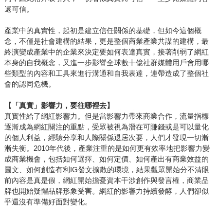
還可信。
產業中的真實性，起初是建立信任關係的基礎，但如今這個概
念，不僅是社會建構的結果，更是整個商業產業共謀的建構，最
終演變成產業中的企業來決定要如何表達真實，接著削弱了網紅
本身的自我概念，又進一步影響全球數十億社群媒體用戶會用哪
些類型的內容和工具來進行溝通和自我表達，連帶造成了整個社
會的認同危機。
【「真實」影響力，要往哪裡去】
真實性給了網紅影響力。但是當影響力帶來商業合作，流量指標
逐漸成為網紅關注的重點，受眾被視為潛在可賺錢或是可以量化
的個人利益，經驗分享和人際關係退居次要，人們才發現一切漸
漸失衡。2010年代後，產業注重的是如何更有效率地把影響力變
成商業機會，包括如何選擇、如何定價、如何產出有商業效益的
圖文、如何創造有利IG發文擴散的環境，結果觀眾開始分不清眼
前內容是真是假，網紅開始擔憂資本干涉創作與發言權，商業品
牌也開始疑懼品牌形象受害。網紅的影響力持續發酵，人們卻似
乎還沒有準備好面對變化。