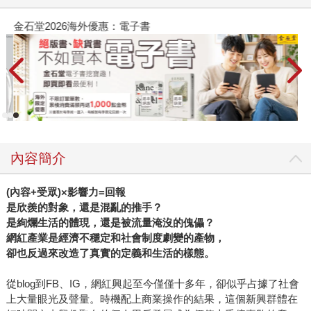
金石堂2026海外優惠：電子書
內容簡介
(
內容
+
受眾
)
×影響力
=
回報
是欣羨的對象，還是混亂的推手？
是絢爛生活的體現，還是被流量淹沒的傀儡？
網紅產業是經濟不穩定和社會制度劇變的產物，
卻也反過來改造了真實的定義和生活的樣態。
從blog到FB、IG，網紅興起至今僅僅十多年，卻似乎占據了社會
上大量眼光及聲量。時機配上商業操作的結果，這個新興群體在