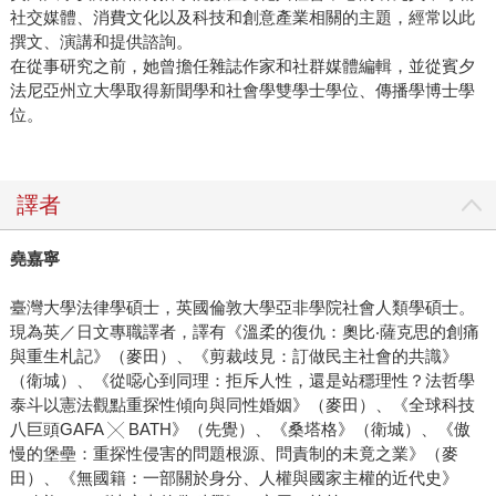
社交媒體、消費文化以及科技和創意產業相關的主題，經常以此
撰文、演講和提供諮詢。
在從事研究之前，她曾擔任雜誌作家和社群媒體編輯，並從賓夕
法尼亞州立大學取得新聞學和社會學雙學士學位、傳播學博士學
位。
譯者
堯嘉寧
臺灣大學法律學碩士，英國倫敦大學亞非學院社會人類學碩士。
現為英／日文專職譯者，譯有《溫柔的復仇：奧比‧薩克思的創痛
與重生札記》（麥田）、《剪裁歧見：訂做民主社會的共識》
（衛城）、《從噁心到同理：拒斥人性，還是站穩理性？法哲學
泰斗以憲法觀點重探性傾向與同性婚姻》（麥田）、《全球科技
八巨頭GAFA ╳ BATH》（先覺）、《桑塔格》（衛城）、《傲
慢的堡壘：重探性侵害的問題根源、問責制的未竟之業》（麥
田）、《無國籍：一部關於身分、人權與國家主權的近代史》