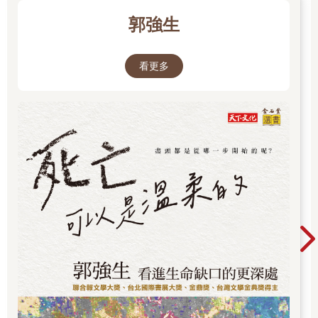
她寫道：「我試著想像，在一個平行宇宙中，我總是自由自在地
郭強生
漫遊在一個沒有Instagram、不受演算法影響的牧場上。但是我想
像不出裡面的那個人是誰。」蓋文森敏銳地意識到正是她看似毫
不費力的做自己，才催生了她的存在，但是她也承認她要做到
看更多
「快問快答星媽數學」，好讓自己的網路形象符合其他人的期
望。她寫道：「我想是從這個過程的某個時刻開始，我把可以分
享的自我視為真實的自我，並且把任何可能威脅到她可愛度的傾
向埋藏起來，我埋得太深了，以至於甚至忘了它們的存在。」她
繼續說道：在不信任Instagram的眾多原因中（尤其是它利用了你
的閒暇時間不斷收集數據和定向投放廣告），「最令人不安的是
它讓我不信任自己……我覺得我是作家、演員和藝術家。但是自
從我成為自己的銷售員以來，我一直不相信自己的意圖是純潔
的。」

這本封面出現在報攤的十年前，也就是2009年的夏天，我還是個
熱血的大學畢業新鮮人，一直夢想在雜誌社工作。我在畢業的兩
個禮拜後前往紐約，在一份傳奇時尚刊物的特輯部門實習。這正