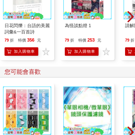
2009年一月，全美流失了六十萬個工作機會；2009年三月，七十
萬個工作機會流失。直到2009年五月，美國已經有近六百萬個工
作機會流失，全球也有數百萬個。我丟出了數十份履歷想要申請
有薪工作，但是幾乎沒有收到回覆。
日花閃爍：台語的美麗
為怪談點燈 1
請解
詞彙&一百首詩
在這個時候，部落客和「社群媒體」這個新詞逐漸成為談話中的
356
253
79
折
特價
元
79
折
特價
元
79
折
熱門話題，尤其是記者和其他媒體工作者的談話。部落客仍然被
當作業餘愛好者和門外漢——他們當然很有趣，但是在自己聲稱
加入購物車
加入購物車
的領域中並沒有真正的專業知識或可信度。可是編輯和教授一再
暗示我和我那些充滿抱負的記者同行，在工作機會出現之前，我
們可以先做部落格工作消磨時間。但這卻輕易地忽視了一個人總
您可能會喜歡
得拿錢才能過活的事實。我和同部門的實習生晚上會一起散步，
在一天的壓力過後，沿著格林威治村踱步，一邊想著為什麼我們
向前邁進的唯一方法是在網路上無償出賣自己。
不久之後，那本雜誌就僱用了十三歲的妲薇．蓋文森撰寫專欄。
這位年紀輕輕的部落客由於在中西部郊區家中發展出的古怪風格
和她對時尚的認真，很快就取得了成功。那個時刻從本質上說明
了很多事。我知道我接受訓練也想取得工作的這個媒體產業DNA
發生了永久的轉變——而且這些轉變代表資訊和文化環境的徹底
轉變。作為胸懷大志的媒體工作者，一方面我深深感到體制的荒