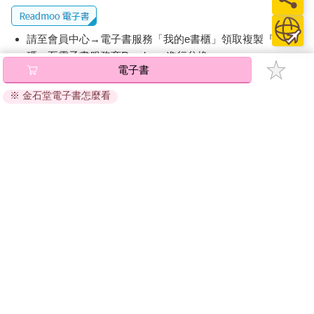
我花了近十年的時間一路追踪。我對數十人進行了深度採訪、參
加業內活動、分析了數千篇新聞文章以及企業和個人的行銷資
料，看著「部落客」變成跨平台「網紅」，業餘愛好者變成專業
請至會員中心→電子書服務「我的e書櫃」領取複製『兌換
人士，分眾的內容被大眾化的生活內容所取代（然後又再次擺盪
碼』至電子書服務商Readmoo進行兌換。
回來），免費提供產品變成數百萬美元的交易，一個產業的迅速
電子書
發展證明和擴大了網路影響力這個混亂的市場，並且將「真實
退換貨須知：
性」重新包裝和重塑以滿足需求。
※ 金石堂電子書怎麼看
因版權保護，您在金石堂所購買的電子書僅能以金石堂專屬
的閱讀軟體開啟閱讀，無法以其他閱讀器或直接下載檔案。
本書要講述的是美國網紅產業形成時期的重要歷史。我追蹤了網
依據「消費者保護法」第19條及行政院消費者保護處公告之
紅產業的發展歷程，如何從一群在金融海嘯中爭先恐後找工作的
「通訊交易解除權合理例外情事適用準則」，非以有形媒介
創作者，發展到今天這個有著多元面向、價值數十億美元、全球
提供之數位內容或一經提供即為完成之線上服務，經消費者
影響力不斷擴大的產業。我會把這個產業的起源和網路時代之前
事先同意始提供。（如：電子書、電子雜誌、下載版軟體、
的文化／思想的關鍵歷史一起觀察，並探討它的一些後果——在
虛擬商品…等），
不受「網購服務需提供七日鑑賞期」的限
撰寫本文時，這些後果越來越令人感到不祥。
制
。為維護您的權益，建議您先使用「試閱」功能後再付款
購買。
網紅產業是一個複雜的生態系統，由網紅和那些渴望成為網紅的
人、行銷人員和技術專家、品牌和贊助商、社群媒體公司和許多
其他人（包括網紅經紀人和趨勢研究員）共同組成。我採訪了上
述每一個群體的人，除了那些沒有回應我的社群媒體公司。對於
各利害關係人（他們將網路影響力重新想像成社群媒體時代的商
品），我研究了他們是如何協調網路影響力的含意、價值和實際