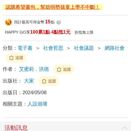
認購希望書包，幫助弱勢孩童上學不中斷！
15
預計最高可得金幣
點
?
100累1點 4點抵1元
HAPPY GO享
折抵無上限
分類：
電子書
＞
社會哲思
＞
社會議題
＞
網路社會
追蹤
作者：
艾蜜莉．洪德
追蹤
出版社：
大家
追蹤
出版日：
2024/05/08
相關主題：
人設崩壞
活動訊息