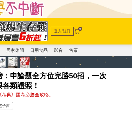
0
登入/註冊
電
居家休閒
日用食品
影音
售票
：申論題全方位完勝50招，一次
與各類證照！
《考典》國考必勝全攻略。
 電子書