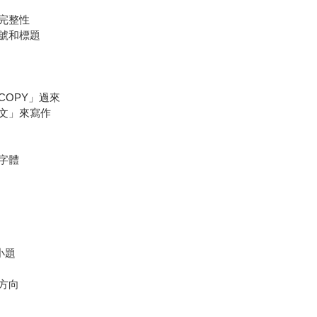
完整性
號和標題
OPY」過來
文」來寫作
字體
小題
方向