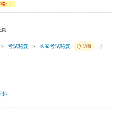
中斷！
上限
＞
考試秘笈
＞
國家考試秘笈
追蹤
?
折起