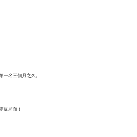
榜第一名三個月之久。
雙贏局面！