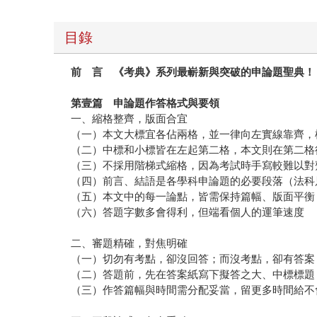
目錄
前 言 《考典》系列最嶄新與突破的申論題聖典！
第壹篇 申論題作答格式與要領
一、縮格整齊，版面合宜
（一）本文大標宜各佔兩格，並一律向左實線靠齊，
（二）中標和小標皆在左起第二格，本文則在第二格
（三）不採用階梯式縮格，因為考試時手寫較難以對
（四）前言、結語是各學科申論題的必要段落（法科
（五）本文中的每一論點，皆需保持篇幅、版面平衡
（六）答題字數多會得利，但端看個人的運筆速度
二、審題精確，對焦明確
（一）切勿有考點，卻沒回答；而沒考點，卻有答案
（二）答題前，先在答案紙寫下擬答之大、中標標題
（三）作答篇幅與時間需分配妥當，留更多時間給不