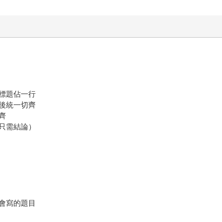
標題佔一行
後統一切齊
齊
只需結論）
會寫的題目