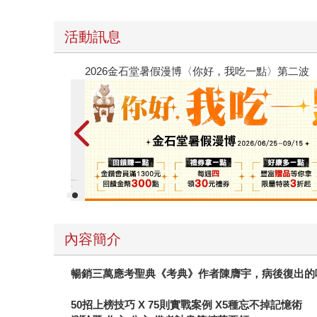
活動訊息
春光ｘ奇幻基地｜全書系展
內容簡介
暢銷三萬應考聖典《考典》作者陳膺宇，病後復出的
50
招上榜技巧 X 75則實戰案例 X5種忘不掉記憶術