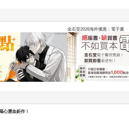
2026金石堂暑假漫博〈你好，我
嘔心瀝血鉅作！