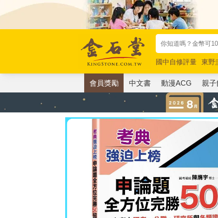
國中自修評量
東野
唯紅花綻放
奧德賽
會員獎勵
中文書
動漫ACG
親子