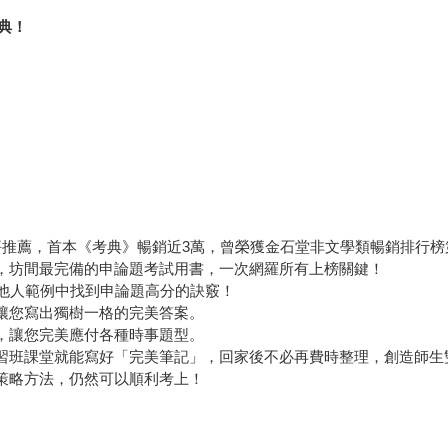
典！
多好評推薦，首本《考典》暢銷近3萬，曾榮獲金石堂非文學類暢銷排行
，坊間最完備的申論題考試用書，一次網羅所有上榜關鍵！
從他人範例中找到申論題高分的訣竅！
讓您寫出獨樹一格的完美答案。
，讓您完美應付各種時事題型。
習班課堂就能寫好「完美筆記」，回家後不必再費時整理，創造師生
策略方法，仍然可以順利考上！