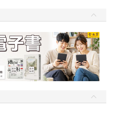
吃一點〉第二波
金石堂2026海