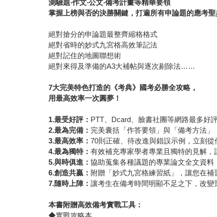
測驗題‧作文‧公文‧備考計畫等精華要領
掌握上榜與否的決勝關鍵，打遍所有申論題的應考聖
絕對搶分的申論題最整齊縮格格式
絕對省時的妙式九宮格高效筆記法
絕對記住的地圖聯想術
絕對來得及準備的A3大補帖與逐次剔除法……
7
大完美特色打造的《考典》國考必勝全攻略，
用最高效率一次圓夢！
1.
最受好評：
PTT、Dcard、臉書社團等網路最
2.
最為完備：
完美囊括「作答要領」與「備考方法」
3.
最高效率：
70則正確、待改進與錯誤示例，立刻
4.
最為獨特：
有效補充專家學者專業且獨特的見解，
5.
與時俱進：
協助蒐集各種議題的專業論文全文資料
6.
創造共贏：
附贈「妙式九宮格練習紙」，讓您在補
7.
隨時上陣：
讓考生在備考時間明顯不足之下，改變
本書附贈高效備考實戰工具：
◆實戰攻略本