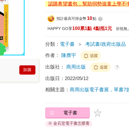
認購希望書包，幫助弱勢孩童上學不
10
預計最高可得金幣
點
?
100累1點 4點抵1元
HAPPY GO享
折抵無
分類：
電子書
＞
考試書/政府出版品
作者：
陳膺宇
追蹤
出版社：
商周出版
追蹤
?
加購
出版日：
2022/05/12
相關主題：
商周出版電子書展，單書7
電子書
※ 金石堂電子書怎麼看