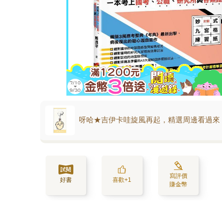
呀哈★吉伊卡哇旋風再起，精選周邊看過來
寫評價
好書
喜歡+1
賺金幣