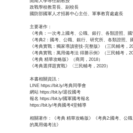
開南大學專任副教授
政戰學校教育長、副校長
國防部國軍人才招募中心主任、軍事教育處處長
主要著作：
《考典：一次考上國考、公職、銀行、各類證照、國營
《考典2：國考、公職、銀行、研究所、各類證照、國
《考典實戰：獨家導讀密技-完整版》（三民輔考，20
《考典實戰：萬用備考法 得勝示例》（三民輔考，20
《考典 精華攻略版》（商周，2018）
《考典選擇題實戰》〈三民輔考，2020）
本書相關資訊：
LINE https://bit.ly/考典同學會
網站 https://bit.ly/退役國考
報名 https://bit.ly/國軍國考報名
https://bit.ly/考典國考4堂輔導
相關著作：《考典 精華攻略版》《考典2:國考、
的萬用備考法》