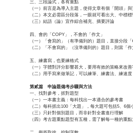
三、三段論式，各有重點
（一）前言是為導入主題，使得文章有個「開頭」與
（二）本文必需區分段落，一眼就可看出大、中標標
（三）結語（論）宜作綜合補充、摘要評論
四、會的「COPY」，不會的「作文」
（一）「會寫的」（有準備到的）題目，直接分段「C
（二）「不會寫的」（沒準備到的）題目，則當「作
五、練書寫，也要練格式
（一）字體對評分影響甚大，要用有效的策略來改善
（二）用手寫來做筆記，可以練筆、練書法、練速度
第貳篇 申論題備考步驟與方法
一、找對參考，抓對題型
（一）一本書主義：每科找出一本適合的參考書
（二）每科抓出100「大題」，每大題可包括5、6個
（三）只針對個別題目，而非針對全書進行理解
（四）考古題重點題型有五種，需了解每一種的重點
二、擬答取捨，控制字數