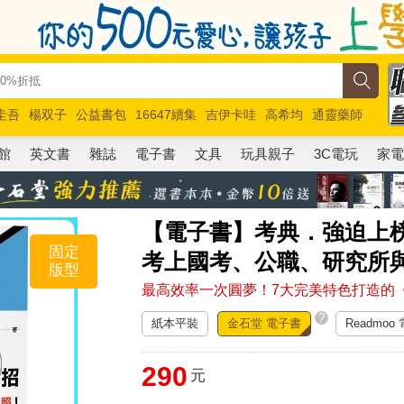
圭吾
楊双子
公益書包
16647續集
吉伊卡哇
高希均
通靈藥師
路邊攤新作
馬斯克
玩具總動員5
超慢跑
館
英文書
雜誌
電子書
文具
玩具親子
3C電玩
家
【電子書】考典．強迫上榜
固定
考上國考、公職、研究所
版型
最高效率一次圓夢！7大完美特色打造的
?
紙本平裝
金石堂 電子書
Readmoo
290
元