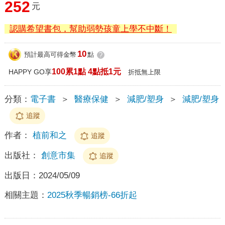
252
元
認購希望書包，幫助弱勢孩童上學不中斷！
10
預計最高可得金幣
點
?
100累1點 4點抵1元
HAPPY GO享
折抵無上限
分類：
電子書
＞
醫療保健
＞
減肥/塑身
＞
減肥/塑身
追蹤
作者：
植前和之
追蹤
出版社：
創意市集
追蹤
出版日：
2024/05/09
相關主題：
2025秋季暢銷榜-66折起