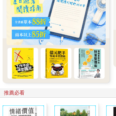
醣質攝取過多老得快
醣質之所以被當成壞人，除了容易讓人變胖之外，還有一個原
因，那就是所謂的「糖化現象」。
未轉換成熱量的醣質通常會變成脂肪囤積在體內，但有些醣質會
與蛋白質結合，產生AGEs這種讓身體加速老化且無法還原的「糖
化終產物」。
一旦發生糖化現象，身體的每個角落就會出現老化症狀。
比方說，皮膚會出現黑斑、皺紋以及變得暗沉，頭髮會失去光澤
與彈性。一旦血管與內臟出現糖化現象，情況還會變得更加惡
劣。
當血管因為糖化現象受傷，動脈就會不斷硬化，罹患心肌梗塞與
中風的風險就會升高，也有可能會出現腎衰竭、白內障、網膜症
這類問題，最近的研究也指出，糖化現象與失智症有一定的關
係。
肥胖與過度攝取醣質都會引發糖化現象，所以控制醣質的攝
取量絕對不是錯誤的養生之道。
推薦必看
不能限制醣質攝取量的人
做重訓就能越變越瘦
不能限制醣質攝取量的人若是想變瘦，建議做重量訓練。
減重的基本心法就是控制飲食與運動，而相對有效的運動包含健