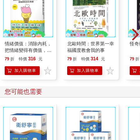
行、慢跑或是有氧健身操這類有氧運動。原因是有氧運動能幫助
燃燒體內囤積的脂肪。
有氧運動的熱量來源為醣質與脂肪。在運動的初始階段，最先被
消耗的是能立刻轉換為熱量的醣質，隨著運動的時間拉長，血液
之中的醣質就會減少，此時便會開始燃燒脂肪，以補充需要的熱
量。
情緒價值：消除內耗，
北歐時間：世界第一幸
怪奇
一般認為，運動20分鐘之後，才會開始大量消耗脂肪。
把情緒變得有價值，跟
福國度教會我的事
而如果在做有氧運動之前先重訓，其實還能更快燃燒脂肪，這是
誰都能自在相處
316
314
79
折
特價
元
79
折
特價
元
79
折
因為重訓這種無氧運動的熱量來源是醣質；換言之，利用重量訓
練消耗醣質，就不需要先花二十分鐘暖身，才能燃燒脂肪。
加入購物車
加入購物車
就這點而言，不能限制醣質攝取的人（更容易消耗大量醣質），
比起其他兩種類型的人更為有利。因為這種人可以一下子就耗盡
醣質，因此也能更快進入燃燒脂肪的階段。
您可能也需要