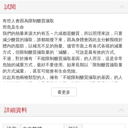
試閱
有些人會因為限制醣質攝取
而危及生命
我們的熱量來源大約有五～六成都是醣質，所以照理來說，只要
減少醣質的攝取，誰都能瘦下來，因為身體會因此去分解囤積於
體內的脂肪，以補充不足的熱量。儘管市面上有各式各樣的減重
方式，但限制醣質攝取量的「減醣」，可說是最有效的方式。
不過，對於擁有「不能限制醣質攝取基因」的人而言，這是非常
危險的減重方式，最好不要使用。如果長期以「限制醣質攝取量
的方式減重」，甚至可能會有生命危險。
比起其他兩種類型的人，擁有「不能限制醣質攝取的基因」的人
會消耗更多醣質，光只是與其他兩種類型的人攝取同量的醣質，
就會產生攝取不足的問題；如果還進一步限制醣質的攝取量，醣
看更多
質就會更加不足。這對身體來說可是問題重重！
其中一個問題是，血糖值會低於標準值，出現低血糖的症狀。
所謂的血糖值是血液之中的醣質（葡葡糖）濃度，若是高於標準
詳細資料
值就是高血糖，低於標準值就是低血糖。一旦出現低血糖的症
狀，就會覺得特別餓、特別疲倦，還有可能出現冒冷汗、心跳加
快以及身體顫抖這類症狀。最糟的情況是變得意識模糊。