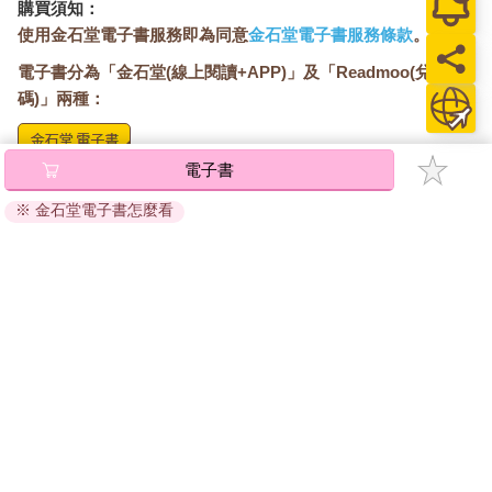
購買須知：
使用金石堂電子書服務即為同意
金石堂電子書服務條款
。
電子書分為「金石堂(線上閱讀+APP)」及「Readmoo(兌換
碼)」兩種：
電子書
將儲存於會員中心→電子書服務「我的e書櫃」，點選線上
閱讀直接開啟閱讀。
※ 金石堂電子書怎麼看
線上閱讀：
建議使用Chrome、Microsoft Edge 有較佳的線上瀏覽效
果， iOS 16 或以上版本，Android 6.0 以上版本，建議裝
置有6GB以上的記憶體，至少有 30 MB以上的容量。
離線閱讀：
APP下載：
iOS
Android
安裝電子書APP後，請依照提示登入「會員中心」→「我
的E書櫃」→「電子書APP通行碼/載具管理」，取得通行
碼再登入下載您所購買的電子書。完成下載後，點選任一
書籍即可開始離線閱讀。