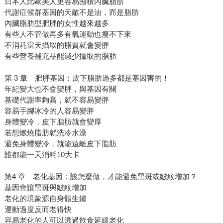
日本人比歐美人更容易囤積內臟脂肪
代謝症候群基因的天敵不是油，而是脂肪
內臟脂肪型肥胖的女性越來越多
有些人不管做再多有氧運動也瘦不下來
不消耗當天攝取的脂質就會變胖
有些營養補充品能減少攝取的脂肪
第 3 章 肥胖基因：皮下脂肪過多都是基因害的！
年紀變大也不會變胖，與基因有關
基礎代謝率夠高，就不容易變胖
容易手腳冰冷的人容易變胖
身體變冷，皮下脂肪就會變厚
若想燃燒脂肪就洗冷水澡
避免身體變冷，就能遠離皮下脂肪
誰都能一天消耗10大卡
第4 章 老化基因：該怎麼做，才能避免黑斑或皺紋增加？
基因會讓黑斑與皺紋增加
老化的現象源自身體生鏽
運動過度反而老得快
容易老化的人可以透過飮食延緩老化