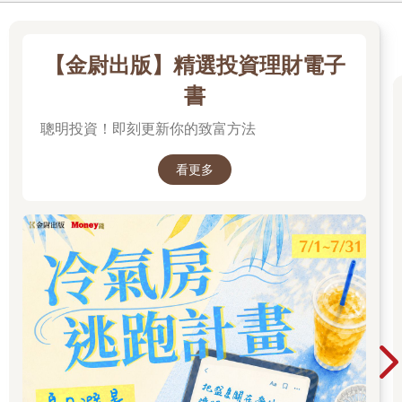
不能限制醣質攝取的人
可以多吃兩碗飯
限制醣質攝取量的減重方式之所以會如此流行，理由之一就是大
【金尉出版】精選投資理財電子
部分的人都認為：攝取醣質會變胖。
但這其實是錯誤的觀念，會變胖只是因為攝取了「過多」的醣
書
質。如果不攝取三大營養素之一的醣質，就無法維持生命。換言
聰明投資！即刻更新你的致富方法
之，會變胖是因為「吃太多」白飯、麵包或是甜點。
沒有轉換成熱量的醣質會轉變成脂肪囤積在體內。這其實是人體
內建的危機管理系統，可用來因應缺少食物時的危機。
看更多
之所以會將醣質轉換成脂肪，是因為這樣效率比較好。1公克的醣
質可產生4大卡的熱量，而1公克的脂肪可產生9大卡的熱量，所以
轉換成脂肪，可儲存高於醣質兩倍的熱量。
假設過度攝取醣質是變胖的原因，那麼會不斷消耗醣質的人，也
就是不能限制醣質攝取量的人，就能比那些可以限制醣質攝取量
的人攝取多一點的醣質。大概多吃兩碗飯也沒問題，這也是愛吃
白飯的日本人最想要的體質吧。
就日本人而言，不能限制醣質攝取量的人比例大約23%，而非常
適合限制醣質攝取的人大概占25%，可以限制醣質攝取的人大概
占52%。