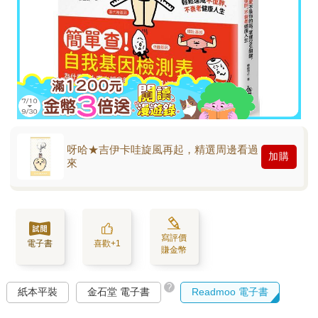
呀哈★吉伊卡哇旋風再起，精選周邊看過
加購
來
寫評價
電子書
喜歡+1
賺金幣
?
紙本平裝
金石堂 電子書
Readmoo 電子書