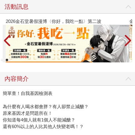
活動訊息
2026金石堂暑假漫博〈你好，我吃一點〉第二波
金
內容簡介
簡單查！自我基因檢測表
為什麼有人喝水都會胖？有人卻禁止減醣？
原來基因才是問題所在！
你知道每4個人就有1個人不能減醣？
還有60%以上的人比其他人快變老嗎！？