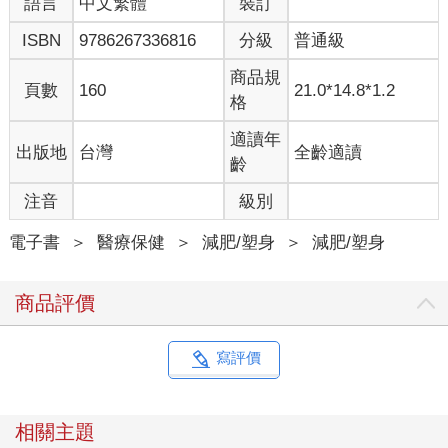
語言
中文繁體
裝訂
只要醣質攝取過於不足，每個人都會出現這類症狀，但是擁有
ISBN
9786267336816
分級
普通級
「不能限制醣質攝取的基因」的人一旦限制其醣質的攝取量，就
會隨時曝露在這種風險之中，若是出現意識模糊的症狀，便有可
商品規
能會影響大腦機能，進而出現失智的問題。
頁數
160
21.0*14.8*1.2
格
另一個問題是，醣質的攝取量過低，肌肉就會減少。前面提過，
醣質的攝取量過低，會導致熱量不足，脂肪也會因此分解，但若
適讀年
出版地
台灣
全齡適讀
到這時仍無法補足需要的熱量，身體就會開始分解肌肉的蛋白
齡
質。
在人體之中，肌肉是消耗最多熱量的器官，一旦肌肉變少，消耗
注音
級別
熱量的速度就會變慢，如此一來，就會變成無法消耗多餘醣質的
體質，也就是所謂的易胖體質。
電子書
＞
醫療保健
＞
減肥/塑身
＞
減肥/塑身
我曾經為一對夫妻提供諮詢服務。最初太太這邊先以減少醣質攝
取量的方式來減重，後來先生也跟進，沒想到卻只有先生的身體
商品評價
出了問題。在檢查基因之後發現，太太是超適合減少醣質攝取量
的基因，但先生卻是極度不適合減醣的基因，所以他的身體會出
問題也是理所當然的事。
寫評價
換句話說，就算是夫妻，只要基因不同，在飲食上要注意的重點
就完全不一樣。
相關主題