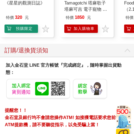
《星星的觀測日誌》
Tamagotchi 塔麻歌子
Foo
塔麻可吉 電子寵物 樂
（2.
園系列（熱帶橙果／極
320
1850
特價
元
特價
元
特價
地冰雪）
預購限定
加入購物車
訂購/退換貨須知
加入金石堂 LINE 官方帳號『完成綁定』，隨時掌握出貨動
態：
提醒您！！
金石堂及銀行均不會請您操作ATM! 如接獲電話要求您前往
ATM提款機，請不要聽從指示，以免受騙上當！