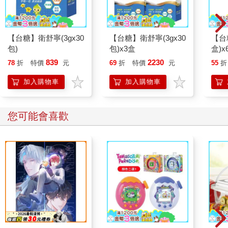
【台糖】衛舒寧(3gx30
【台糖】衛舒寧(3gx30
【台
包)
包)x3盒
盒)x
839
2230
78
折
特價
元
69
折
特價
元
55
折
加入購物車
加入購物車
您可能會喜歡