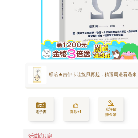
呀哈★吉伊卡哇旋風再起，精選周邊看過來
寫評價
電子書
喜歡+1
賺金幣
活動訊息