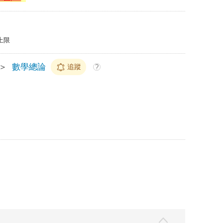
上限
＞
數學總論
追蹤
?