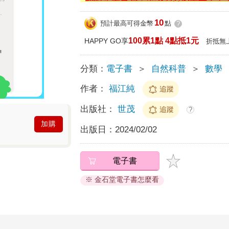
10
預計最高可得金幣
點
?
100累1點 4點抵1元
HAPPY GO享
折抵無
分類：
電子書
＞
自然科普
＞
數學
作者：
福江純
追蹤
出版社：
世茂
追蹤
?
加購
出版日：
2024/02/02
電子書
※ 金石堂電子書怎麼看