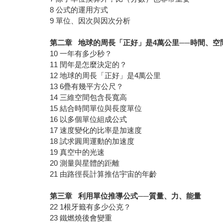
8 公式的運用方式
9 單位、因次與因次分析
第二章
地球的周長「正好」是4
萬公里──時間、空
10 一年有多少秒？
11 閏年是怎麼決定的？
12 地球的周長「正好」是4萬公里
13 6疊有幾平方公尺？
14 三維空間包含長寬高
15 結合時間單位與長度單位
16 以多個單位組成公式
17 速度變化的比率是加速度
18 試求圓周運動的加速度
19 真空中的光速
20 測量與星體的距離
21 由路徑長計算推估宇宙的年齡
第三章
利用單位推導公式──質量、力、能量
22 1根牙籤有多少公克？
23 鐵燃燒後會變重