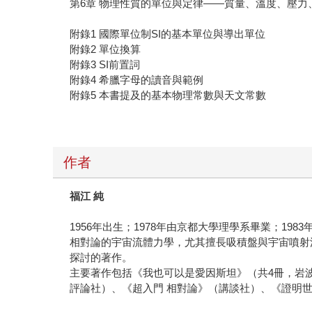
第6章 物理性質的單位與定律——質量、溫度、壓力
附錄1 國際單位制SI的基本單位與導出單位
附錄2 單位換算
附錄3 SI前置詞
附錄4 希臘字母的讀音與範例
附錄5 本書提及的基本物理常數與天文常數
作者
福江 純
1956年出生；1978年由京都大學理學系畢業；
相對論的宇宙流體力學，尤其擅長吸積盤與宇宙噴射
探討的著作。
主要著作包括《我也可以是愛因斯坦》（共4冊，岩波書
評論社）、《超入門 相對論》（講談社）、《證明世