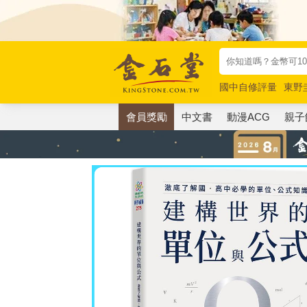
國中自修評量
東野
唯紅花綻放
奧德賽
會員獎勵
中文書
動漫ACG
親子