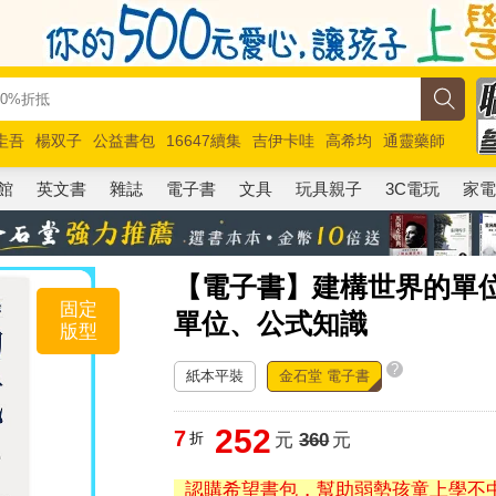
圭吾
楊双子
公益書包
16647續集
吉伊卡哇
高希均
通靈藥師
路邊攤新作
馬斯克
玩具總動員5
超慢跑
館
英文書
雜誌
電子書
文具
玩具親子
3C電玩
家
【電子書】建構世界的單
固定
單位、公式知識
版型
?
紙本平裝
金石堂 電子書
252
7
折
元
360
元
認購希望書包，幫助弱勢孩童上學不