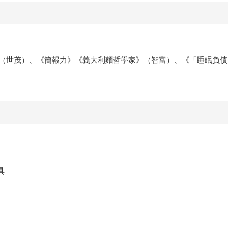
（世茂）、《簡報力》《義大利麵哲學家》（智富）、《「睡眠負債
具