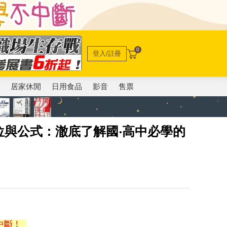
0
登入/註冊
電
居家休閒
日用食品
影音
售票
位與公式：澈底了解國‧高中必學的
中斷！