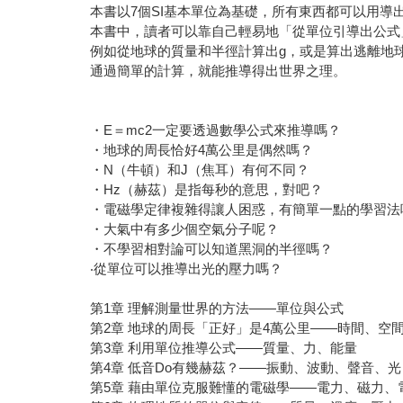
本書以7個SI基本單位為基礎，所有東西都可以用
本書中，讀者可以靠自己輕易地「從單位引導出公式
例如從地球的質量和半徑計算出g，或是算出逃離地球
通過簡單的計算，就能推導得出世界之理。
・E＝mc2一定要透過數學公式來推導嗎？
・地球的周長恰好4萬公里是偶然嗎？
・N（牛頓）和J（焦耳）有何不同？
・Hz（赫茲）是指每秒的意思，對吧？
・電磁學定律複雜得讓人困惑，有簡單一點的學習法
・大氣中有多少個空氣分子呢？
・不學習相對論可以知道黑洞的半徑嗎？
‧從單位可以推導出光的壓力嗎？
第1章 理解測量世界的方法——單位與公式
第2章 地球的周長「正好」是4萬公里——時間、空
第3章 利用單位推導公式——質量、力、能量
第4章 低音Do有幾赫茲？——振動、波動、聲音、光
第5章 藉由單位克服難懂的電磁學——電力、磁力、