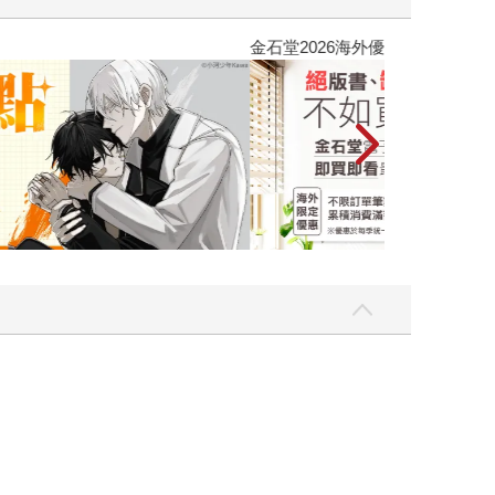
吃一點〉第二波
金石堂2026海