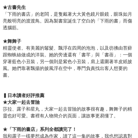
★古書先生
「下雨的書店」的老闆，是隻戴著大大黃色鏡片眼鏡，眼珠如月
亮般明亮的渡渡鳥。因為製書室誕生了空白的「下雨的書」而傷
透腦筋。
★舞舞子
精靈使者。有美麗的鬈髮、飄浮在四周的泡泡，以及彷彿由苔蘚
跟蜘蛛絲做成的洋裝。她的旁邊還有「書芊」與「書蓓」：一個
穿著藍色小丑裝，另一個則是紫色小丑裝，肩上還圍著羊皮紙披
風。她們靠著飄揚的披風浮在空中，專門負責找出客人想要的
書。
▍日本讀者好評推薦
★大家一起去冒險
莎拉、露子和星丸，大家一起去冒險的故事很有趣，舞舞子的精
靈也好可愛。書裡有人物簡介的頁面，讓故事更易懂了。
★「下雨的書店」系列全都讀完了！
我和露子一樣夢想成為作家，讀了這一集的故事，我也想認真對