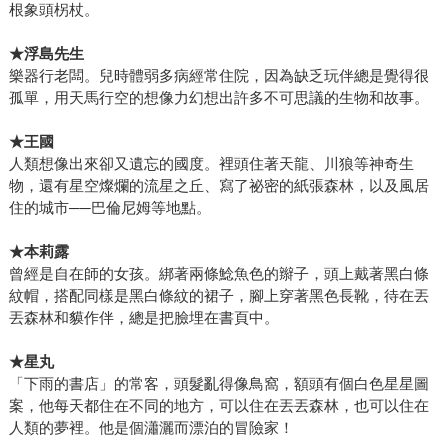
根象頭柺杖。
★浮島先生
樂器行老闆。兒時體弱多病經常住院，因為缺乏玩伴總是覺得很
孤單，用天馬行空的想像力幻想出許多不可思議的生物和故事。
★王國
人類想像出來卻又遺忘的國度。裡頭住著天龍、川狼等神奇生
物，還有星空燦爛的流星之丘、寫了祕密的紙張森林，以及風居
住的城市──巴倫尼姆等地點。
★本莉露
曾經是自在師的女孩。綁著兩條鯰魚色的辮子，頭上戴著黑白條
紋帽，搭配同樣是黑白條紋的裙子，腳上穿著黑色長靴，待在丟
丟森林和貘作伴，總是把臉埋在書頁中。
★星丸
「下雨的書店」的常客，頭髮亂得像鳥窩，額頭有個白色星星圖
案，他每天都住在不同的地方，可以住在丟丟森林，也可以住在
人類的夢裡。他是個瀟灑而漂泊的冒險家！