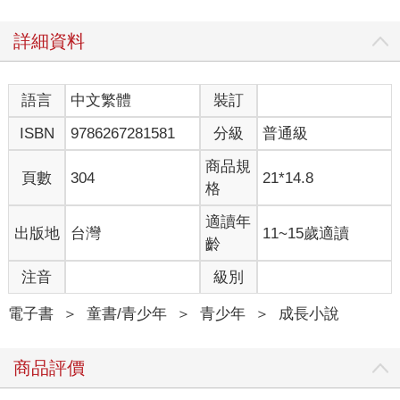
詳細資料
語言
中文繁體
裝訂
ISBN
9786267281581
分級
普通級
商品規
頁數
304
21*14.8
格
適讀年
出版地
台灣
11~15歲適讀
齡
注音
級別
電子書
＞
童書/青少年
＞
青少年
＞
成長小說
商品評價