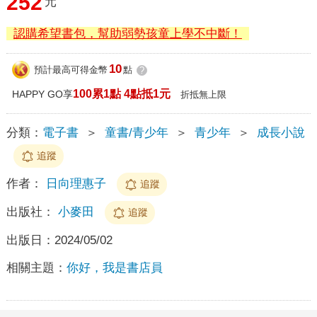
252
元
認購希望書包，幫助弱勢孩童上學不中斷！
10
預計最高可得金幣
點
?
100累1點 4點抵1元
HAPPY GO享
折抵無上限
分類：
電子書
＞
童書/青少年
＞
青少年
＞
成長小說
追蹤
作者：
日向理惠子
追蹤
出版社：
小麥田
追蹤
出版日：
2024/05/02
相關主題：
你好，我是書店員