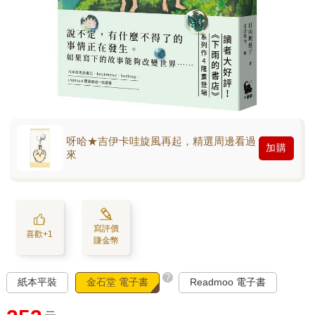
呀哈★吉伊卡哇旋風再起，精選周邊看過
加購
來
寫評價
喜歡+1
賺金幣
?
紙本平裝
金石堂 電子書
Readmoo 電子書