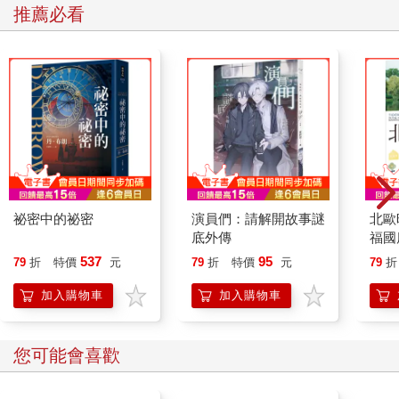
推薦必看
祕密中的祕密
演員們：請解開故事謎
北歐
底外傳
福國
537
95
79
折
特價
元
79
折
特價
元
79
折
加入購物車
加入購物車
您可能會喜歡