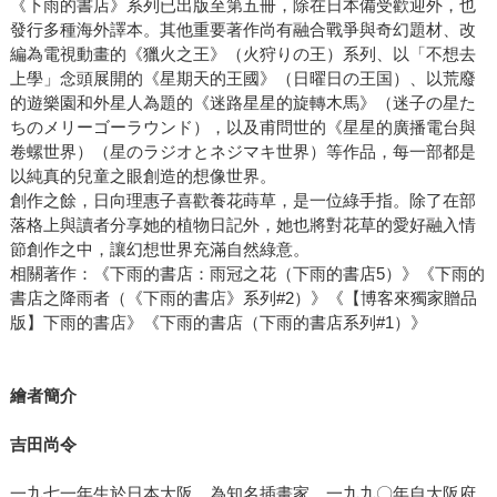
《下雨的書店》系列已出版至第五冊，除在日本備受歡迎外，也
發行多種海外譯本。其他重要著作尚有融合戰爭與奇幻題材、改
編為電視動畫的《獵火之王》（火狩りの王）系列、以「不想去
上學」念頭展開的《星期天的王國》（日曜日の王国）、以荒廢
的遊樂園和外星人為題的《迷路星星的旋轉木馬》（迷子の星た
ちのメリーゴーラウンド），以及甫問世的《星星的廣播電台與
卷螺世界）（星のラジオとネジマキ世界）等作品，每一部都是
以純真的兒童之眼創造的想像世界。
創作之餘，日向理惠子喜歡養花蒔草，是一位綠手指。除了在部
落格上與讀者分享她的植物日記外，她也將對花草的愛好融入情
節創作之中，讓幻想世界充滿自然綠意。
相關著作：《下雨的書店：雨冠之花（下雨的書店5）》《下雨的
書店之降雨者（《下雨的書店》系列#2）》《【博客來獨家贈品
版】下雨的書店》《下雨的書店（下雨的書店系列#1）》
繪者簡介
吉田尚令
一九七一年生於日本大阪，為知名插畫家。一九九〇年自大阪府