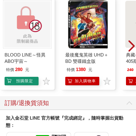
BLOOD LINE～怪異
最後魔鬼英雄 UHD＋
典藏
ABO宇宙～
BD 雙碟鐵盒版
405
280
1380
特價
元
特價
元
240
預購限定
加入購物車
訂購/退換貨須知
加入金石堂 LINE 官方帳號『完成綁定』，隨時掌握出貨動
態：