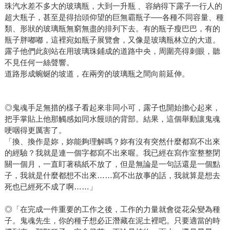
珠汽水差不多大的玻璃瓶，大到一升瓶 、容納得下露子一行人的
超大瓶子，甚至是得抬頭仰望的巨無霸瓶子──各種不同容量、種
類、形狀的玻璃瓶無窮無盡的排列下去。有的瓶子瘦巴巴，有的
瓶子胖嘟嘟，這裡宛如瓶子展覽會，又像是玻璃瓶林立的大道。
露子他們此刻站在用玻璃珠鋪成的道路中央，周圍亮得刺眼，聽
不見任何一絲聲響。
道路形成蜿蜒的坡道，在兩旁的玻璃瓶之間向前延伸。
◎鬼魂手足無措的樣子看起來非同小可，露子也開始擔心起來，
把手掌貼上他那觸感如同水饅頭的背部。結果，這個舉動讓鬼魂
哽咽得更厲害了。
「換、換作是妳，妳能夠理解嗎？妳有沒有突然什麼都寫不出來
的經驗？我就是連一個字都寫不出來喔。我已經在寫作室整整閉
關一個月，一直盯著稿紙不放了，但是無論是一句話還是一個點
子，我就是什麼都想不出來……寫不出故事的話，我就算是想去
死也已經死不成了啊……」
◎「在完成一件重要的工作之後，工作的力量就會從花朵變為種
子。鬼魂先生，你的種子想必正潛藏在泥土裡吧。只要適當的時