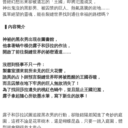
曾經幻想出來卻被遺忘的「王國」即將氾濫成災，
神出鬼沒的黑影男、被囚禁的巨人、熱氣蒸騰的岩地……
孤單絕望的靈魂，能在裂縫世界找到通往幸福的路標嗎？
▍內容簡介
神祕的黑衣男出現在圖書館，
他拿著蝸牛模仿露子和莎拉的作法，
開啟了前往裂縫世界的祕密通道……
沒想到怪事不只一件：
製書室漂來前所未見的巨大花蕾，
詭異的占卜師預言裂縫世界即將被甦醒的王國吞噬，
而且囚禁在地下牢房的巨人無故消失了！
為了找回莎拉遺失的桃紅色蝸牛，並且阻止王國氾濫，
露子拿起隨心所欲墨水筆，寫下新生的故事！
露子和莎拉試圖追蹤黑衣男的行動，卻陰錯陽差闖進了奇妙的庭
園，這裡不論是花草樹木，還是蝴蝶昆蟲，只要一踏入庭園，體
型就會變得忽大忽小……