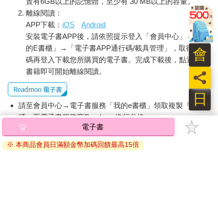
置有6GB以上的記憶體，至少有 30 MB以上的容量。
離線閱讀：
APP下載：
iOS
Android
安裝電子書APP後，請依照提示登入「會員中心」→「我
的E書櫃」→「電子書APP通行碼/載具管理」，取得通行
會
碼再登入下載您所購買的電子書。完成下載後，點選任一
書籍即可開始離線閱讀。
員
日
請至會員中心→電子書服務「我的e書櫃」領取複製『兌換
碼』至電子書服務商Readmoo進行兌換。
電子書
退換貨須知：
※ 本商品會員日滿額金幣加碼回饋最高15倍
因版權保護，您在金石堂所購買的電子書僅能以金石堂專屬
的閱讀軟體開啟閱讀，無法以其他閱讀器或直接下載檔案。
依據「消費者保護法」第19條及行政院消費者保護處公告之
「通訊交易解除權合理例外情事適用準則」，非以有形媒介
提供之數位內容或一經提供即為完成之線上服務，經消費者
事先同意始提供。（如：電子書、電子雜誌、下載版軟體、
虛擬商品…等），
不受「網購服務需提供七日鑑賞期」的限