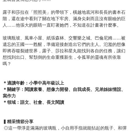
露子和莎拉在「照照美」的帶領下，橫越地底河和長長的書本石
階，還在途中看到了關在地下牢房、滿身尖刺而且沒有眼瞼的巨
人……他張大的眼睛一直盯著她們，不知道在計畫著什麼事。
玻璃瓶坡、風車小屋、紙張森林、交響樂之城、巴倫尼姆……被
遺忘的王國一一甦醒，準備迎接創造出它們的主人。氾濫的想像
即將吞噬裂縫世界，露子、莎拉和星丸能找到各自的任務，讓幻
想找到出口、幫頹倒的生命重獲新生，令孤單的靈魂有所依靠
嗎？
＊適讀年齡：小學中高年級以上
＊關鍵字：閱讀素養、想像力開發、自我成長、兄弟姊妹情誼、
寫作力
＊領域：語文、社會、長文閱讀
▍精采情節分享
◎這一帶淨是滿滿的玻璃瓶，小自用手指就能拈起的瓶子、和彈