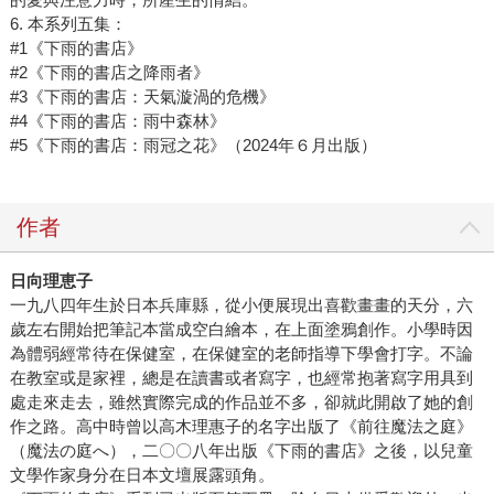
6. 本系列五集：
#1《下雨的書店》
#2《下雨的書店之降雨者》
#3《下雨的書店：天氣漩渦的危機》
#4《下雨的書店：雨中森林》
#5《下雨的書店：雨冠之花》（2024年６月出版）
作者
日向理恵子
一九八四年生於日本兵庫縣，從小便展現出喜歡畫畫的天分，六
歲左右開始把筆記本當成空白繪本，在上面塗鴉創作。小學時因
為體弱經常待在保健室，在保健室的老師指導下學會打字。不論
在教室或是家裡，總是在讀書或者寫字，也經常抱著寫字用具到
處走來走去，雖然實際完成的作品並不多，卻就此開啟了她的創
作之路。高中時曾以高木理惠子的名字出版了《前往魔法之庭》
（魔法の庭へ），二〇〇八年出版《下雨的書店》之後，以兒童
文學作家身分在日本文壇展露頭角。