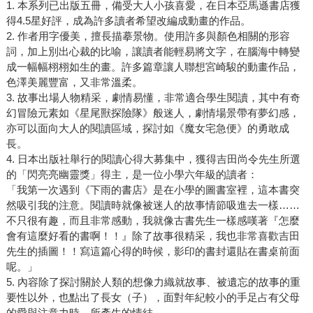
1. 本系列已出版五冊，備受大人小孩喜愛，在日本亞馬遜書店獲
得4.5星好評，成為許多讀者希望改編成動畫的作品。
2. 作者用字優美，擅長描摹景物。使用許多與顏色相關的形容
詞，加上別出心裁的比喻，讓讀者能輕易將文字，在腦海中轉變
成一幅幅栩栩如生的畫。許多篇章讓人聯想宮崎駿的動畫作品，
色澤美麗豐富，又非常溫柔。
3. 故事出場人物精采，劇情易懂，非常適合學生閱讀，其中有奇
幻冒險元素如《星尾獸探險隊》般迷人，劇情場景帶有夢幻感，
亦可以面向大人的閱讀區域，探討如《魔女宅急便》的勇敢成
長。
4. 日本出版社舉行的閱讀心得大募集中，獲得吉田尚令先生所選
的「閃亮亮幽靈獎」得主，是一位小學六年級的讀者：
「我第一次遇到《下雨的書店》是在小學的圖書室裡，這本書突
然吸引我的注意。閱讀時就像被迷人的故事情節吸進去一樣……
不只很有趣，而且非常感動，我就像古書先生一樣感嘆著『怎麼
會有這麼好看的書啊！！』除了故事很精采，我也非常喜歡吉田
先生的插圖！！寫這篇心得的時候，影印的書封還貼在書桌前面
呢。」
5. 內容除了探討關於人類的想像力織就故事、被遺忘的故事的重
要性以外，也點出了長女（子），面對年紀較小的手足占有父母
的愛與注意力時，所產生的情結。