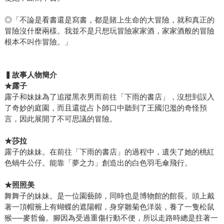
◎「不論是看書還是寫書，都是賭上生命的大冒險，就和真正的
冒險沒什麼兩樣。我並不是只想玩冒險家家酒，家家酒般的冒險
根本不叫作冒險。」
▍故事人物簡介
★露子
露子和妹妹為了追蹤黑衣男而前往「下雨的書店」，沒想到誤入
了奇妙的庭園，而且還從占卜師口中聽到了王國氾濫的奇怪預
言，因此展開了不可思議的冒險。
★莎拉
露子的妹妹。在前往「下雨的書店」的過程中，遺失了她的桃紅
色蝸牛公仔。能靠「夢之力」創造出的白色羽毛傘飛行。
★照照美
舞舞子的妹妹。是一位園藝師，同時也是博物館的館長。頭上戴
著一頂帽簷上有蝴蝶的遮陽帽，身穿雛菊色洋裝，養了一隻松鼠
猴──麥哲倫。腳因為受過重傷行動不便，所以走路時總是拄著一