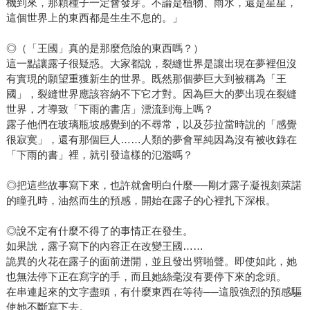
機到來，那顆種子一定會發芽。不論是植物、雨水，還是星星，
這個世界上的東西都是生生不息的。」
◎（「王國」真的是那麼危險的東西嗎？）
這一點讓露子很疑惑。大家都說，裂縫世界是讓出現在夢裡但沒
有實現的願望重獲新生的世界。既然那個夢巨大到被稱為「王
國」，裂縫世界應該容納不下它才對。因為巨大的夢出現在裂縫
世界，才導致「下雨的書店」漂流到海上嗎？
露子他們在玻璃瓶坡感覺到的不尋常，以及莎拉當時說的「感覺
很寂寞」，還有那個巨人……人類的夢會單純因為沒有被收錄在
「下雨的書」裡，就引發這樣的氾濫嗎？
◎把這些故事寫下來，也許就會明白什麼──剛才露子凝視刻萊諾
的瞳孔時，油然而生的預感，開始在露子的心裡扎下深根。
◎說不定有什麼不得了的事情正在發生。
如果說，露子寫下的內容正在改變王國……
詭異的火花在露子的面前迸開，並且發出劈啪聲。即使如此，她
也無法停下正在寫字的手，而且她絲毫沒有要停下來的念頭。
在串連起來的文字盡頭，有什麼東西在等待──這股強烈的預感驅
使她不斷寫下去。