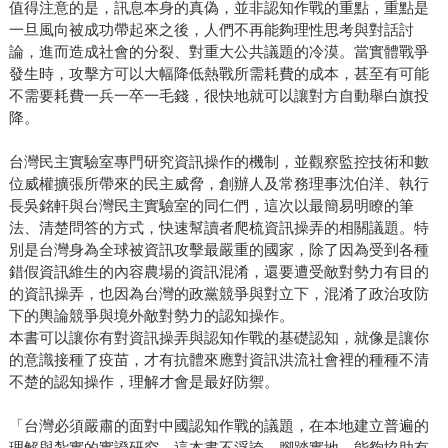
值得注意的是，訊息本身的真偽，並非認知作戰的重點，重點是
一旦風向被成功帶起來之後，人們不再能夠理性思考與對話討
論，進而造成社會的分裂、對重大公共議題的冷漠。當實體戰爭
發生時，攻擊方可以大幅降低熱戰所需耗費的成本，甚至有可能
不需要耗費一兵一卒一毛錢，很快地就可以讓對方自動舉白旗投
降。
台灣民主實驗室專門研究資訊操作的機制，並觀察監控技術和數
位威權擴張所帶來的民主威脅，創辦人及常務理事沈伯洋、執行
長吳銘軒與台灣民主實驗室的同仁們，這次以最簡易明瞭的筆
法、清楚問答的方式，快速幫讀者爬梳資訊操弄的相關議題。特
別是台灣身為全球被資訊攻擊最嚴重的國家，除了因為受到各種
錯假資訊維生的內容農場的資訊混淆，還要遭受敵對勢力有目的
的資訊操弄，也因為台灣的政黨競爭與對立下，混淆了政治攻防
下的輿論競爭與境外敵對勢力的認知操作。
本書可以讓你有對資訊操弄與認知作戰的基礎認知，就像是讓你
的意識接種了疫苗，才有抗體來應對資訊洪流社會裡的種種不清
不楚的認知操作，理解才會是最好防禦。
「台灣必須嚴肅的面對中國認知作戰的議題，在本地建立普遍的
理解與紮實的實證研究，這本書不浮誇、腳踏實地，能夠協助有