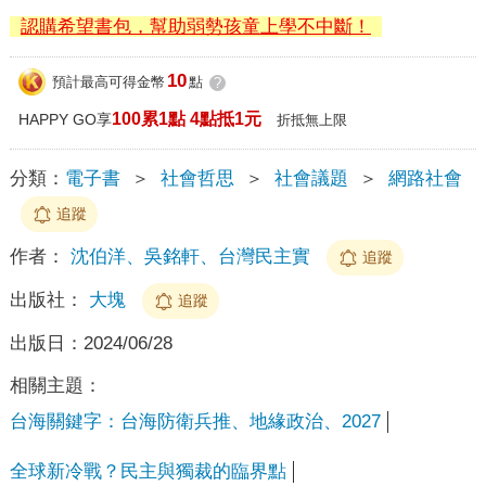
認購希望書包，幫助弱勢孩童上學不中斷！
10
預計最高可得金幣
點
?
100累1點 4點抵1元
HAPPY GO享
折抵無上限
分類：
電子書
＞
社會哲思
＞
社會議題
＞
網路社會
追蹤
作者：
沈伯洋、吳銘軒、台灣民主實
追蹤
出版社：
大塊
追蹤
出版日：
2024/06/28
相關主題：
台海關鍵字：台海防衛兵推、地緣政治、2027
全球新冷戰？民主與獨裁的臨界點