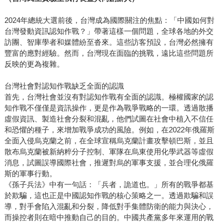
2024年總統大選前後，台灣成為國際關注的焦點：「中國如何對
台灣發動資訊認知作戰？」帶著這樣一個問題，全球各地的外交
訪團、智庫學者和媒體紛至沓來。這些訪客預設，台灣必然擁有
豐富的應對經驗。然而，台灣現在面臨的挑戰，遠比這些問題所
反映的更為複雜。
台灣社會對認知作戰缺乏全面的認識
首先，台灣社會並沒有對認知作戰有全面的認識。極權國家的認
知作戰不僅僅是資訊操作，更是作為戰爭戰略的一環。透過散播
虛假資訊、製造社會分裂和混亂，他們試圖在社會中植入不信任
和恐懼的種子，來增加戰爭成功的風險。例如，在2022年俄羅斯
全面入侵烏克蘭之前，在全球宣稱烏克蘭計畫攻擊頓巴斯，並且
散布烏克蘭被新納粹分子控制、軍隊在烏東使用化學武器等虛假
消息，試圖誤導國際社會，推遲對烏的軍事支援，並合理化俄羅
斯的軍事行動。
《孫子兵法》中有一句話：「兵者，詭道也。」所有的戰爭都基
於欺騙，這也正是中國認知作戰的核心策略之一。透過欺騙和誤
導，對手會陷入混亂和分裂，降低對手集體防衛的能力與決心，
而操控者則在暗中推動自己的目的。中國共產黨多年來運用的戰