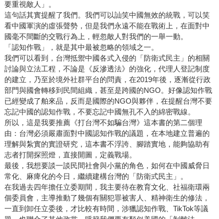
要重視敵人」。
這句話其實提醒了我們。我們可以訕笑中國無效的統戰，可以笑
看中國軍演的虛張聲勢，但是我們永遠不能在戰術上，在面對中
國毫不間斷的交戰行為上，輕忽敵人對我們的一舉一動。
「認知作戰」，就是其中最被忽略的領域之一。
我們可以看到，台灣抵禦中國各式入侵的「防衛式民主」的相關
討論與立法工程，不論是《反滲透法》的強化，代理人登記制度
的建立，乃至於境外社群平台的問責，在2019年後，逐漸從行政
部門與國會轉移到民間組織，甚至是跨國的NGO。好像認知作戰
已經變成了舶來品，反而是國際的NGO與夥伴，在提醒台灣不要
忘記中國的認知作戰，不要忘記中國無孔不入的綿密戰線。
所以，這是我要推薦《打台灣不如騙台灣》這本書的第二個理
由：台灣必須嚴肅面對中國認知作戰的議題，在本地建立普遍的
理解與紮實的實證研究，這本書不浮誇、腳踏實地，能夠協助有
志者打開探照燈，直接開圖，定義戰場。
最後，我想要談一談民間社會與小黨的角色，如何在中國威脅日
常化、麻痺化的今日，繼續建構台灣的「防衛式民主」。
在我過去四年擔任立委期間，我主要待在教育文化、社福衛環兩
個委員會，主導推動了幾個有關犯罪被害人、精神衛生的修法，
一直到卸任立委後，才比較有時間，涉獵認知作戰、TikTok等議