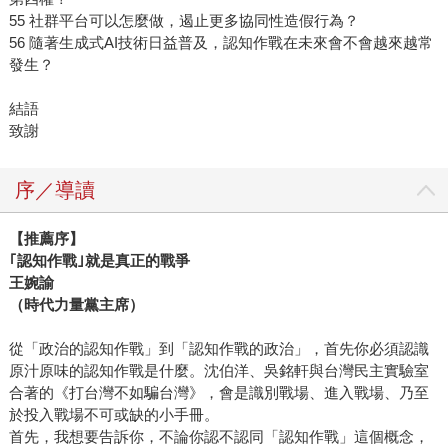
55 社群平台可以怎麼做，遏止更多協同性造假行為？
56 隨著生成式AI技術日益普及，認知作戰在未來會不會越來越常
發生？
結語
致謝
序／導讀
【推薦序】
｢認知作戰｣就是真正的戰爭
王婉諭
（時代力量黨主席）
從「政治的認知作戰」到「認知作戰的政治」，首先你必須認識
原汁原味的認知作戰是什麼。沈伯洋、吳銘軒與台灣民主實驗室
合著的《打台灣不如騙台灣》，會是識別戰場、進入戰場、乃至
於投入戰場不可或缺的小手冊。
首先，我想要告訴你，不論你認不認同「認知作戰」這個概念，