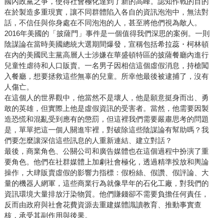
國內政黨之爭，使得社會極化達到了新的高峰。認知作戰的目的
在於製造多重現實，讓不同群體陷入各自的資訊泡泡中，無法對
話，不信任與你身處在不同泡泡的人，甚至將他們視為敵人。
2016年美國的「披薩門」事件是一個值得我們深思的案例。一則
陰謀論在當時美國總統大選期間爆發，宣稱包括希拉蕊・柯林頓
在內的美國民主黨高層人士涉嫌在華盛頓特區的披薩餐廳內進行
兒童性虐待和人口販賣。一名男子因相信這個虛假消息，持槍闖
入餐廳，想要拯救這些無辜的兒童。所幸他最後被逮捕了，沒有
人傷亡。
在這個人的世界觀中，他當然不是壞人，他是願意挺身而出、勇
敢的英雄，但實際上他是虛假資訊的受害者。當然，他需要因製
造恐慌和混亂受到應有的懲罰，但這裡我們需要嚴肅思考的問題
是，單單把這一個人關進牢裡，對破除這些陰謀論有幫助嗎？我
們要怎麼讓深信這些訊息的人重新連結、建立對話？
最後，商業角色、公關公司和廣告媒體也在這個過程中扮演了重
要角色。他們在社群媒體上加劇社會極化，透過精準投放和輿論
操作，大肆販賣虛假的影響力指標：假粉絲、假讚、假評論、大
量的機器人網軍，這些商業行為就像早年的石化工廠，對我們的
資訊環境大量排放汙染物質。他們賺錢卻不需要負擔任何責任，
反而由政府與社會花費資源去重建媒體識讀教育、推動事實查
核，承受其副作用與後果。