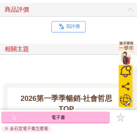
作戰案例，包含俄羅斯介入2016年美國總統大選，做出的一系列
商品評價
操作干預。在烏俄戰爭實際開打前，俄羅斯也早已透過各種方
式，在鄰近國家散布對烏克蘭不利的錯假訊息，透過認知作戰強
化自己出兵烏克蘭的正當性，降低來自鄰近國家、歐盟或聯合國
寫評價
的阻力。
認知作戰普遍也被視為混合戰（Hybrid warfare）的一環。現代戰
爭早已多數採取混合戰方式進行，內容包含外交作戰、軍事作
相關主題
戰、經濟作戰、貿易作戰、金融作戰與資訊作戰。其中，資訊作
戰又包含網路間諜活動、竊取技術、攻擊基礎設施、數位極權輸
出及認知領域攻擊等。
在中國的敘事語境底下，認知作戰則比較接近中國對台「三戰」
中的輿論戰。
中國政府在2003年12月新修訂《中國人民解放軍政治工作條
例》，首次將法律戰、心理戰、輿論戰列為「戰時政治工作」重
2026第一季季暢銷-社會哲思
點。在這「三戰」裡頭――
法律戰：是指中國在國際條約或規則上，做出各種對台灣不利的
TOP
舉動，或是地方政府與中國簽訂的農業契作條約，造成經濟上的
電子書
依賴，又或者擴張既定事實，來造成特定法律界線等等。
心理戰：則是鎖定政府人員如國軍喊話，動搖他們的信心。
看更多
※ 金石堂電子書怎麼看
至於輿論戰：就是我們所說的認知作戰，針對一般民眾釋放惡意