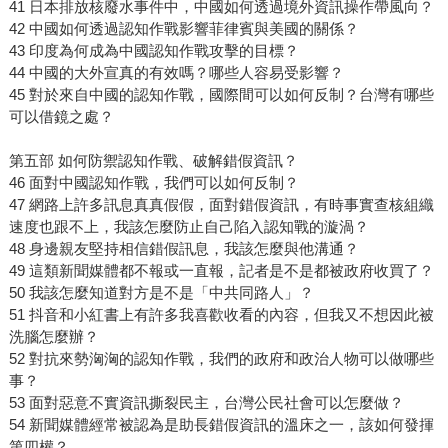
41 日本排放核廢水事件中，中國如何透過境外資訊操作帶風向？
42 中國如何透過認知作戰影響菲律賓與美國的關係？
43 印度為何成為中國認知作戰攻擊的目標？
44 中國的大外宣真的有效嗎？哪些人容易受影響？
45 對於來自中國的認知作戰，國際間可以如何反制？台灣有哪些
可以借鏡之處？
第五部 如何防禦認知作戰、破解錯假資訊？
46 面對中國認知作戰，我們可以如何反制？
47 網路上許多訊息真真假假，面對錯假資訊，有時事實查核組織
速度也跟不上，我該怎麼防止自己陷入認知戰的漩渦？
48 身邊親友堅持相信錯假訊息，我該怎麼與他溝通？
49 這類新聞媒體都不報或一直報，記者是不是都被政府收買了？
50 我該怎麼知道對方是不是「中共同路人」？
51 抖音和小紅書上有許多我喜歡收看的內容，但我又不想因此被
洗腦怎麼辦？
52 對抗來勢洶洶的認知作戰，我們的政府和政治人物可以做哪些
事？
53 面對惡意不實資訊撕裂民主，台灣公民社會可以怎麼做？
54 新聞媒體經常被認為是助長錯假資訊的溫床之一，該如何發揮
第四權？