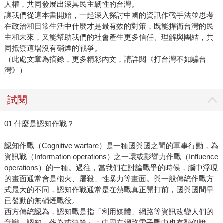
人權，共同發展出深具民主韌性的台灣。
讓我們從這本書開始，一起深入探討中國的資訊作戰手法並思考
在政治和日常生活中什麼才是最有效的對策，既能捍衛台灣的民
主和未來，又能幫助我們的社會產生更多信任、理解與團結，共
同抵禦這場沒有硝煙的戰爭。
（此處文章為摘錄，更多精彩內文，請詳閱《打台灣不如騙台
灣》）
試閱
01 什麼是認知作戰？
認知作戰（Cognitive warfare）是一種國與國之間的軍事行動，為
資訊戰（Information operations）之一環或影響力作戰（Influence
operations）的一種。過往，當我們在討論戰爭的時候，腦中浮現
的畫面通常會是砲火、屠殺、性暴力等畫面。與一般傳統作戰方
式最大的不同，認知作戰通常是在熱戰真正開打前，國與國間早
已發動的無硝煙戰役。
西方傳統認為，認知戰是指「利用媒體、網路等資訊改變人們的
意識、認知、作為或決策」；中國在網路電子戰中也有類似說