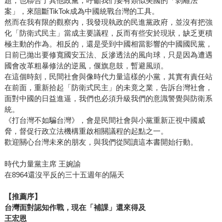
題，也聯合了其他政黨，呼籲我們要有類似美國的「剝離法
案」，來阻斷TikTok成為中國統戰台灣的工具。
然而在我有限的觀察內，我發現執政的民進黨政府，並沒有把強
化「防衛式民主」當成主要議程，反而有些安於現狀，缺乏更積
極主動的作為。相反的，還是受到中國相當影響的中國國民黨，
日前已拋出要修寬國安五法、反滲透法的風向球，只是因為遭遇
國會改革粗暴修法的逆風，偃旗息鼓，暫避風頭。
在這個時刻，民間社會與像時代力量這樣的小黨，其實有責任站
在前面，重新拾起「防衛式民主」的未竟之業，告訴台灣社會，
面對中國的日益進逼，我們也必須升級我們的意識警覺與防衛系
統。
《打台灣不如騙台灣》，會是民間社會與小黨重新正視中國威
脅，督促行政立法機構重啟相關議程的起點之一。
歡迎關心台灣未來的朋友，與我們從閱讀這本書開始行動。
時代力量黨主席 王婉諭
在8964還沒平反的三十五週年的隔天
【推薦序】
台灣面對認知作戰，現在「補課」還來得及
王宏恩