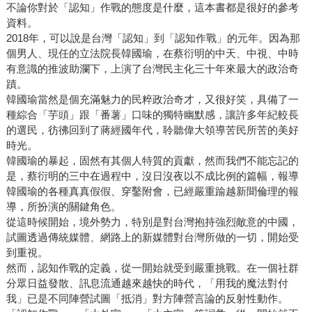
不論你對於「認知」作戰的態度是什麼，這本書都是很好的參考
資料。
2018年，可以說是台灣「認知」到「認知作戰」的元年。因為那
個男人、現任的立法院長韓國瑜，在蔡衍明的中天、中視、中時
有意識的推波助瀾下，上演了台灣民主化三十年來最大的政治奇
蹟。
韓國瑜當然是個充滿魅力的民粹政治奇才，又很好笑，具備了一
種綜合「芋頭」跟「番薯」口味的獨特幽默感，讓許多年紀較長
的選民，彷彿回到了蔣經國年代，聆聽偉大領導苦民所苦的美好
時光。
韓國瑜的暴起，固然有其個人特質的貢獻，然而我們不能忘記的
是，蔡衍明的三中在過程中，沒日沒夜以不成比例的篇幅，報導
韓國瑜的各種真真假假、穿鑿附會，已經嚴重踰越新聞倫理的報
導，所扮演的關鍵角色。
從這時候開始，境外勢力，特別是對台灣抱持強烈敵意的中國，
試圖透過傳統媒體、網路上的新媒體對台灣所做的一切，開始受
到重視。
然而，認知作戰的定義，從一開始就受到嚴重挑戰。在一個社群
分眾日益發散、訊息流通越來越快的時代，「用我的魔法對付
我」已是不同陣營試圖「抵消」對方陣營言論的反射性動作。