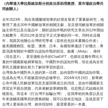
（內華達大學拉斯維加斯分校政治系助理教授、菜市場政治學共
同創辦人）
去年2023年，我在美國蘭德智庫的好朋友發表了重量級研究，他
整理了過去20年中國解放軍的相關文獻，並且發現解放軍的相關
論文研究以及出版品中，關於認知作戰的研究文章在2012年開始
大幅攀升，而2012年是習近平正式掌權的同一年。同時在這幾
年，我跟其他幾位台灣研究學者（當然也包括本書幾位作者），
被美國國務院、歐盟、澳洲、日本、各國智庫邀請了好幾次，專
題演講有關於中國對台認知作戰的狀況。臉書（Meta）、推特
（現在是X）、甚至微軟合作的ChatGPT，也都在這幾年釋出大
量的中國國家級網軍報告。中國對外的認知作戰，現在成為全世
界民主國家都在努力了解與學習的題目。
台灣身為中國對外入侵的第一目標，如何面對中國的認知作戰，
也成為台灣人不能被當掉的必修學分。2024年4月19日，新華網
公布中國人民解放軍信息支援部隊成立的消息，並由中國國家主
席習近平親自授旗，代表著解放軍網路戰、信息戰正式組織化與
檯面化。而這本《打台灣不如騙台灣》，從我學術的角度以及近
年來接觸美國華府的實務經驗，我可以很肯定地說，這就是當下
台灣人要保衛台灣、維持現狀時，最需要看的一本書。