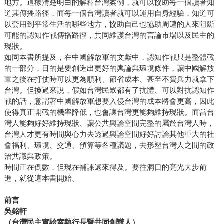
地方。這樣清楚明白的解釋台灣案例，就可以協助每一個讀者知
道其傳播路徑，而每一個台灣讀者就可以運用自身經驗，知道可
以套用到平常生活的哪些地方，協助自己也協助周遭的人來阻斷
可能的認知作戰傳播路徑，共同維護台灣的言論市場以及民主的
現狀。
如同本書所提及，在中國解放軍的文獻中，認知作戰只是整體戰
的一部分，目的是要創造出更好的輿論與環境條件，讓中國解放
軍之後在打仗時可以更為順利、節省成本、甚至不費兵力就拿下
台灣。但換過來說，假如台灣民眾都有了抗體、可以對抗認知作
戰的話，意謂著中國解放軍想要入侵台灣的成本將會更高，因此
使得真正開戰的機率降低，也會讓台灣更能夠維持現狀。而當台
灣人能夠好好維持現狀、讓公共輿論空間完整的屬於台灣人時，
台灣人才更有時間與心力去透過輿論空間好好討論其他重大的社
會福利、環境、交通、預算等各種議題，去形塑台灣人之間的政
治共識與政策。
時間正在倒數，但現在補課還來得及。要往洞口的亮光大步前
進，就從這本書開始。
前言
吳銘軒
（台灣民主實驗室執行長暨共同創辦人）