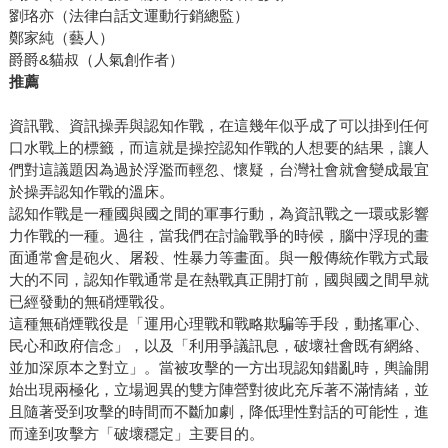
劉珞亦（法律白話文運動行銷總監）
鄭家純（藝人）
爵爵&貓叔（人氣創作者）
推薦
資訊戰、資訊操弄與認知作戰，在這幾年似乎成了可以掛到任何
口水戰上的標籤，而這就是操控認知作戰的人想要的結果，讓人
們對這議題因為過於浮濫而輕忽、懷疑，台灣社會就會變成最宜
於操弄認知作戰的溫床。
認知作戰是一種國與國之間的軍事行動，為資訊戰之一環或影響
力作戰的一種。過往，當我們在討論戰爭的時候，腦中浮現的畫
面通常會是砲火、屠殺、性暴力等畫面。與一般傳統作戰方式最
大的不同，認知作戰通常是在熱戰真正開打前，國與國之間早就
已經發動的無硝煙戰役。
這種無硝煙戰役是「運用心理戰和戰略欺騙等手段，動搖軍心、
民心和政府信念」，以及「利用爭議訊息，破壞社會既有網絡、
並加深原本之對立」。當被攻擊的一方出現認知錯亂時，輿論開
始出現兩極化，立場迥異的雙方陣營對彼此充斥著不滿情緒，並
且隨著受到攻擊的時間而不斷加劇，降低理性對話的可能性，進
而達到攻擊方「破壞穩定」主要目的。