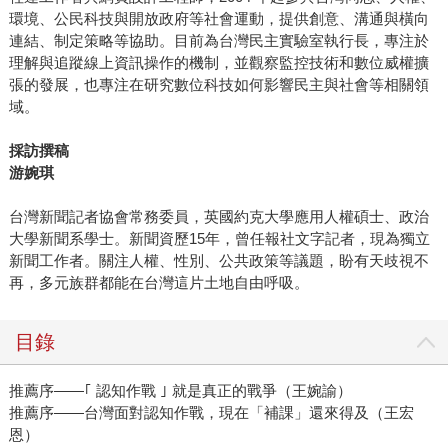
環境、公民科技與開放政府等社會運動，提供創意、溝通與橫向
連結、制定策略等協助。目前為台灣民主實驗室執行長，專注於
理解與追蹤線上資訊操作的機制，並觀察監控技術和數位威權擴
張的發展，也專注在研究數位科技如何影響民主與社會等相關領
域。
採訪撰稿
游婉琪
台灣新聞記者協會常務委員，英國約克大學應用人權碩士、政治
大學新聞系學士。新聞資歷15年，曾任報社文字記者，現為獨立
新聞工作者。關注人權、性別、公共政策等議題，盼有天歧視不
再，多元族群都能在台灣這片土地自由呼吸。
目錄
推薦序——｢ 認知作戰 ｣ 就是真正的戰爭（王婉諭）
推薦序——台灣面對認知作戰，現在「補課」還來得及（王宏
恩）