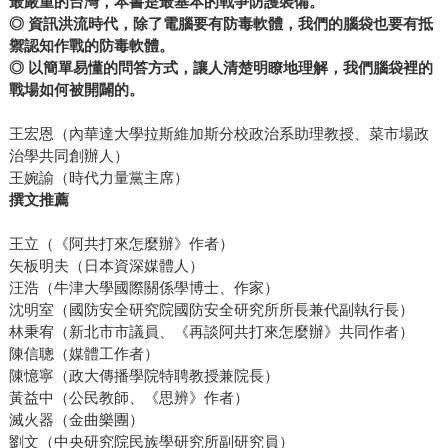
最嚴重的台灣，本書是最基本的戰爭防護裝備。
◎ 資訊洪流時代，除了電腦要有防毒軟體，我們的腦袋也要有抵
禦認知作戰的防毒軟體。
◎ 以簡單易懂的問答方式，讓人清楚明瞭地理解，我們腦袋裡的
戰場如何被開闢的。
王宏恩（內華達大學拉斯維加斯分校政治系助理教授、菜市場政
治學共同創辦人）
王婉諭（時代力量黨主席）
撰文推薦
王立（《阿共打來怎麼辦》作者）
矢板明夫（日本資深媒體人）
汪浩（牛津大學國際關係學博士、作家）
沈明室（國防安全研究院國防安全研究所所長兼代副執行長）
林秉宥（新北市市議員、《再談阿共打來怎麼辦》共同作者）
陳信聰（媒體工作者）
陳憶寧（政大傳播學院特聘教授兼院長）
黃益中（公民教師、《思辨》作者）
滅火器（金曲樂團）
劉文（中央研究院民族學研究所副研究員）