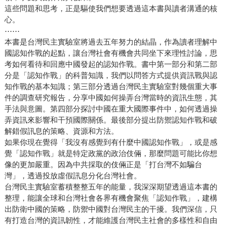
這些問題和思考，正是驅使我們想要透過這本書與讀者溝通的核
心。
⋯⋯
本書是台灣民主實驗室將過去五年努力的結晶，作為讀者理解中
國認知作戰的起點，讓台灣社會有機會共同坐下來理性討論，思
考如何看待和回應中國發起的認知作戰。書中第一部分和第二部
分是「認知作戰」的科普知識，我們以問答方式提供資訊戰與認
知作戰的基本知識；第三部分透過台灣民主實驗室對幾個重大事
件的調查研究報告，分享中國如何操弄台灣當時的資訊生態，其
手法與意圖。第四部分探討中國在重大國際事件中，如何透過操
弄資訊來影響和干預國際關係。最後部分提出防禦認知作戰和破
解錯假訊息的策略、資源和方法。
如果你現在覺得「我沒有感覺到有什麼中國認知作戰」，或是感
覺「認知作戰」就是特定政黨的政治伎倆，那麼問題可能比你想
像的更加嚴重。因為中共採取的伎倆正是「打台灣不如騙台
灣」，透過投放虛假訊息分化台灣社會。
台灣民主實驗室蓄積整整五年的能量，我深深期望透過這本書的
整理，能讓全球和台灣社會各界有機會聚焦「認知作戰」，建構
出防衛中國的策略，防禦中國對台灣民主的干擾。我們深信，只
有打造台灣的資訊韌性，才能維護台灣民主社會的多樣性和自由