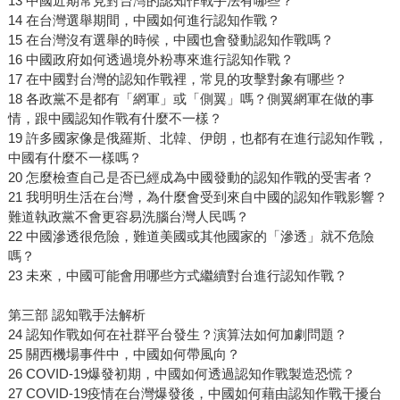
13 中國近期常見對台灣的認知作戰手法有哪些？
14 在台灣選舉期間，中國如何進行認知作戰？
15 在台灣沒有選舉的時候，中國也會發動認知作戰嗎？
16 中國政府如何透過境外粉專來進行認知作戰？
17 在中國對台灣的認知作戰裡，常見的攻擊對象有哪些？
18 各政黨不是都有「網軍」或「側翼」嗎？側翼網軍在做的事
情，跟中國認知作戰有什麼不一樣？
19 許多國家像是俄羅斯、北韓、伊朗，也都有在進行認知作戰，
中國有什麼不一樣嗎？
20 怎麼檢查自己是否已經成為中國發動的認知作戰的受害者？
21 我明明生活在台灣，為什麼會受到來自中國的認知作戰影響？
難道執政黨不會更容易洗腦台灣人民嗎？
22 中國滲透很危險，難道美國或其他國家的「滲透」就不危險
嗎？
23 未來，中國可能會用哪些方式繼續對台進行認知作戰？
第三部 認知戰手法解析
24 認知作戰如何在社群平台發生？演算法如何加劇問題？
25 關西機場事件中，中國如何帶風向？
26 COVID-19爆發初期，中國如何透過認知作戰製造恐慌？
27 COVID-19疫情在台灣爆發後，中國如何藉由認知作戰干擾台