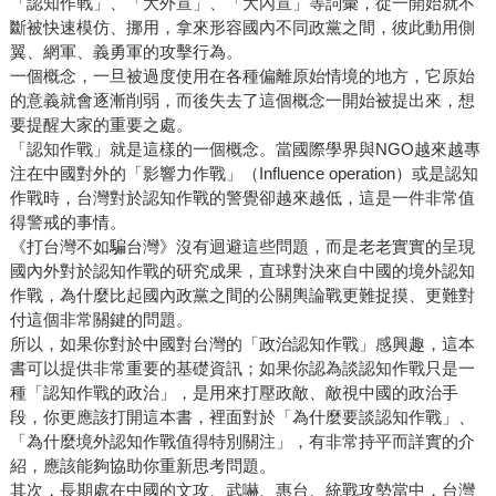
「認知作戰」、「大外宣」、「大內宣」等詞彙，從一開始就不
斷被快速模仿、挪用，拿來形容國內不同政黨之間，彼此動用側
翼、網軍、義勇軍的攻擊行為。
一個概念，一旦被過度使用在各種偏離原始情境的地方，它原始
的意義就會逐漸削弱，而後失去了這個概念一開始被提出來，想
要提醒大家的重要之處。
「認知作戰」就是這樣的一個概念。當國際學界與NGO越來越專
注在中國對外的「影響力作戰」（Influence operation）或是認知
作戰時，台灣對於認知作戰的警覺卻越來越低，這是一件非常值
得警戒的事情。
《打台灣不如騙台灣》沒有迴避這些問題，而是老老實實的呈現
國內外對於認知作戰的研究成果，直球對決來自中國的境外認知
作戰，為什麼比起國內政黨之間的公關輿論戰更難捉摸、更難對
付這個非常關鍵的問題。
所以，如果你對於中國對台灣的「政治認知作戰」感興趣，這本
書可以提供非常重要的基礎資訊；如果你認為談認知作戰只是一
種「認知作戰的政治」，是用來打壓政敵、敵視中國的政治手
段，你更應該打開這本書，裡面對於「為什麼要談認知作戰」、
「為什麼境外認知作戰值得特別關注」，有非常持平而詳實的介
紹，應該能夠協助你重新思考問題。
其次，長期處在中國的文攻、武嚇、惠台、統戰攻勢當中，台灣