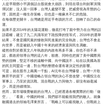
人從早期鄧小平講個話台股就會大崩跌，到現在環台利劍軍演飛
彈試射，沒人當一回事，台灣人處變不驚，把威脅視為常態的心
理，固然是一種生存策略，但也是一種麻木不仁的危險。
在每個歷史關卡，台灣總是用近乎奇蹟的方式，扭轉了自己的命
運。
如果不是2014年的太陽花運動，徹底打垮了親中勢力在台灣的話
語霸權，建立了九二共識等於下跪投降的恆等式，2016年的選舉
結果，不會是國民黨的慘敗與民進黨的完全執政，台灣也不會走
向世界，而是被鎖入中國十年來的經濟衰退與民生凋敝。
縱然你對於蔡英文八年執政的內政有再多不滿，你也不得不承
認，蔡政府領導台灣的這八年，順應、同時也把握了美中國際局
勢的扭轉，堅定不移的遠離中國、向中國說不，站在以美國為首
的民主同盟這一邊，對台灣的整體命運有著決定性的影響。
可是，就在股市上兩萬一千點，AI元年在台灣爆發，台灣一片歌
舞昇平的當下，中國侵略占領台灣的決心不曾改變，中國投注在
軍事上，乃至於資訊戰、混合戰的人力與物力，卻沒有絲毫減
少，而是持續增加。
然而，當市場嗅覺敏銳的台灣人，已經透過各種實際的行動「做
空」、「看衰」中國的時候，我們卻不能藐視我們的敵人。就像
敵國過去的領袖毛澤東所言，「戰略上可以藐視敵人，但戰術上