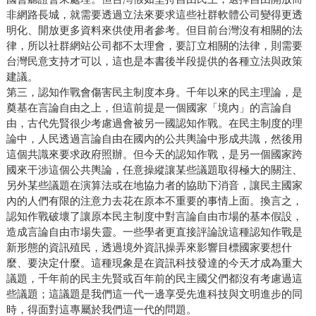
非網路長城，就需要透過立法來要求這些社群軟體公司變得更透
明化、開放更多資料來供使用者參考。但目前台灣沒有相關的法
律，所以社群網站公司都不太理會，要訂立相關的法律，則需要
台灣民意支持才可以，這也是本書後半段提供的各種立法與政策
建議。
第三，認知作戰會傷害民主制度本身。千年以來的民主理論，是
奠基在言論自由之上，但這前提是一個國家「境內」的言論自
由，古代先賢很少考慮過會被另一國認知作戰。在民主制度的理
論中，人民透過言論自由在國內的公共輿論中形成共識，然後用
這個共識來要求政府照辦。但今天的認知作戰，是另一個國家跨
國來干涉這個公共輿論，任意操縱讓某些議題取得極大的關注、
另外某些議題在演算法或在地協力者的協助下消音，讓民主國家
內的人們有限的注意力去花在原本不重要的事情上面。換言之，
認知作戰破壞了讓原本民主制度中對言論自由市場的基本假設，
造成言論自由市場失靈。一些學者更直接評論說這種認知作戰是
新形態的資訊殖民，透過境外資訊操弄來影響目標國家要想什
麼、要決定什麼。這種現象是在資訊科技發達的今天才成為重大
議題，千年前的民主先賢或百年前的民主國父們都沒有考慮過這
些議題；這議題是我們這一代一邊享受先進科技與文明進步的同
時，得面對這專屬於我們這一代的問題。