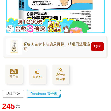
呀哈★吉伊卡哇旋風再起，精選周邊看過
加購
來
寫評價
電子書
喜歡+1
賺金幣
紙本平裝
Readmoo 電子書
245
元