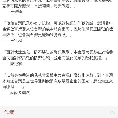
志者打開探照燈，直接開圖，定義戰場。」
——王婉諭
「假如台灣民眾都有了抗體、可以對抗認知作戰的話，意謂著中
國解放軍想要入侵台灣的成本將會更高，因此使得真正開戰的機
率降低，也會讓台灣更能夠維持現狀。」
——王宏恩
「面對快速進化、防不勝防的資訊戰爭，本書最大貢獻在於培養
全民面對資訊戰的防禦心態，並進而強化民眾的敵我意識。」
——陳憶寧
「以前身在香港的我就非常懂中共在玩什麼分化遊戲，到了台灣
才知道台灣是全世界受到假消息攻擊最密集的國家，想也知道來
自哪裡⋯⋯」
——爵爵＆貓叔
作者