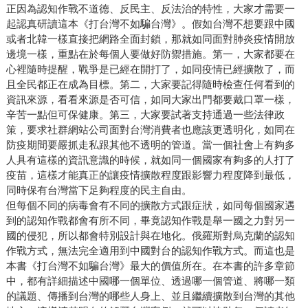
正因為認知作戰不道德、反民主、反法治的特性，大家才需要一
起認真研讀這本《打台灣不如騙台灣》。假如台灣不想要跟中國
或者北韓一樣直接把網路全面封鎖，那就如同面對肺炎疫情開放
邊境一樣，重點在於每個人要做好防禦措施。第一，大家都要在
心裡隨時提醒，戰爭是已經在開打了，如同疫情已經擴散了，而
且全民都正在成為目標。第二，大家要記得隨時檢查任何看到的
資訊來源，看看來源是否可信，如同大家出門都要戴口罩一樣，
辛苦一點但可保健康。第三，大家要試著支持通過一些法律政
策，要求社群網站公司面對台灣消費者也應該更透明化，如同在
防疫期間要嚴抓走私跟其他不透明的管道。當一個社會上有夠多
人具有這樣的資訊意識的時候，就如同一個國家有夠多的人打了
疫苗，這樣才能真正的讓疫情擴散程度跟影響力程度降到最低，
同時保有台灣當下足夠程度的民主自由。
但每個不同的病毒會有不同的擴散方式跟症狀，如同每個國家遇
到的認知作戰都會有所不同，畢竟認知作戰是舉一國之力對另一
國的侵犯，所以都會特別設計與在地化。俄羅斯對烏克蘭的認知
作戰方式，無法完全適用到中國對台的認知作戰方式。而這也是
本書《打台灣不如騙台灣》最大的價值所在。在本書的許多章節
中，都有詳細描述中國哪一個單位、透過哪一個管道、將哪一類
的議題、傳播到台灣的哪些人身上、並且繼續擴散到台灣的其他