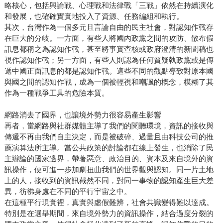
略核心，包括輿論戰、心理戰和法律戰「三戰」依然在持續演化
和發展，也確確實實地投入了資源、任務編組和執行。
其次，台灣作為一個多元且言論自由的民主社會，對認知作戰存
在巨大的分歧。一方面，有些人將國內政黨之間的攻防、散布假
訊息都稱之為認知作戰，甚至將事實查核或政府澄清的新聞稿也
視作認知作戰；另一方面，有些人則認為任何質疑執政黨或是傳
遞中國正面訊息的都是認知作戰。這些不同的觀點導致對原本國
與國之間的認知作戰，成為一個被輕視和嘲諷的概念，模糊了其
作為一種戰爭工具的危險本質。
網路消去了國界，也讓境外勢力很容易產生影響
再者，當網路與社群媒體主導了我們的閱聽環境，資訊的接收與
傳遞不再由我們自主決定，而是被破碎、過量且由科技公司的推
薦演算法所主導。當公共政策的討論都在線上發生，也消除了民
主辯論的國家邊界，帶著惡意、政治目的、資本及來自境外的資
訊操作，便可進一步加劇扭曲我們的世界觀與認知。同一片土地
上的人，接收到的資訊截然不同，對同一事物的認知產生巨大差
異，彷彿身處在不同的平行宇宙之中。
在這種平行現實裡，真實與虛假難辨，社會共識變得難以達成。
特別是在選舉期間，來自境外勢力的資訊操作，結合過度分裂的