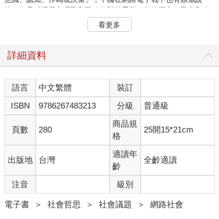
法，像是「運用心理戰和戰略欺騙等手段，動搖軍心、民心和政
府信念」。也可以參考輿論戰的定義「由國家、軍隊與社會機構
看更多
採取一定之戰略戰術，透過控制、操縱、策劃利用各種輿論工
具，對重大敏感、重大問題進行導向性宣傳和評論的輿論對抗活
動，以凝聚己方民心、削弱敵方民心與軍隊士氣，進而瓦解敵國
詳細資料
心防。」
無論是哪一種說法，可以歸納出構成認知作戰的主要元素有二：
一是利用爭議訊息作為攻擊的武器，二是混淆或破壞敵方的認
語言
中文繁體
裝訂
知，造成或加劇社會對立。當被攻擊的一方出現認知錯亂時，輿
ISBN
9786267483213
分級
普通級
論開始出現兩極化，立場迥異的雙方陣營，對彼此充斥著不滿情
緒並且隨著受到攻擊的時間而不斷加劇，降低理性對話的可能
商品規
性，進而達到攻擊方「破壞穩定（destabilisation）」的主要目
頁數
280
25開15*21cm
格
的。
這種類型的作戰方式，近年來受到許多國家重視。在國際地緣政
適讀年
出版地
台灣
全齡適讀
治的戰略架構下，認知戰同時是一種影響力作戰。針對想要進攻
齡
的國家，透過認知作戰，攻擊者操縱目標群體對某件議題的理解
與觀點，促使目標群體行動，進而達到政治上的目的，符合攻擊
注音
級別
方的利益需求。
舉例來說，藉由不斷釋放執政黨貪腐的錯假資訊，導致選民們對
電子書
＞
社會哲思
＞
社會議題
＞
網路社會
特定政黨從支持轉為反對，進而轉變投票意向。近代知名的認知