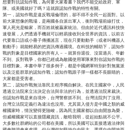
想要對抗認知作戰，為何要大家看書？我們不能交給政府、軍
隊、或美國就好了嗎？這就跟認知作戰的特性有關。
第一，認知作戰是違反戰場倫理的，卻不得不全民一起面對。以
前大家想像的戰場，是兩國各自派出軍人，衝到戰場前線打仗，
軍人死光是輸家，而百姓就被贏家統治。但由於近代通訊科技快
速發展，人們透過手機就可以輕易接收到全世界的資訊，以前古
代要靠口語或小冊子傳播謠言，現在只要動動手（或者叫機器人
動動手）就能輕易的把資訊傳過國境。在科技的輔助下，認知作
戰的對象是目標國家的所有人－－就算你退役、沒當過兵、年齡
不到、反對戰爭，你都已經成為敵國使用軍隊來對你認知作戰的
目標對象。本書中舉了很多例子，都是中國網軍特別針對無黨派
以及泛藍群眾的認知作戰；認知作戰跟子彈一樣都不長眼睛的，
大家都是受害者。
第二，認知作戰無法靠民主程序獨自解決。在民主國家中，人民
透過立法院來立法決定合法與非法的行為，並透過法院來裁決。
但認知作戰是來自境外，台灣警察抓不到、台灣法院判了沒用、
台灣立法院定義行為違法也沒用。尤其當入侵方是中國之類的威
權國家時，情況變得更險峻，因為民主國家都以自由開放為榮，
但威權國家可以直接隱藏資訊，敵暗我明，從起始點就不公平。
大多數社群網站的公司都在美國，所以美國可以直接透過法律與
國會聽證會來處理。但台灣假如堅持自由民主，選擇自由開放而