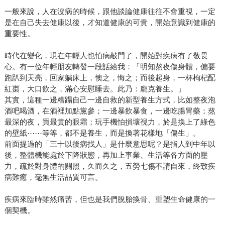
一般來說，人在沒病的時候，跟他談論健康往往不會重視，一定
是在自己失去健康以後，才知道健康的可貴，開始意識到健康的
重要性。
時代在變化，現在年輕人也怕病敲門了，開始對疾病有了敬畏
心。有一位年輕朋友轉發一段話給我：「明知熬夜傷身體，偏要
跑趴到天亮，回家躺床上，懊之，悔之；而後起身，一杯枸杞配
紅棗，大口飲之，滿心安慰睡去。此乃：龐克養生。」
其實，這種一邊糟蹋自己一邊自救的新型養生方式，比如整夜泡
酒吧喝酒，在酒裡加點黨參；一邊暴飲暴食，一邊吃腸胃藥；熬
最深的夜，買最貴的眼霜；玩手機怕損壞視力，於是換上了綠色
的壁紙⋯⋯等等，都不是養生，而是換著花樣地「傷生」。
前面提過的「三十以後病找人」是什麼意思呢？是指人到中年以
後，整體機能處於下降狀態，再加上事業、生活等各方面的壓
力，疏於對身體的關照，久而久之，五勞七傷不請自來，終致疾
病難癒，毫無生活品質可言。
疾病來臨時雖然痛苦，但也是我們脫胎換骨、重塑生命健康的一
個契機。