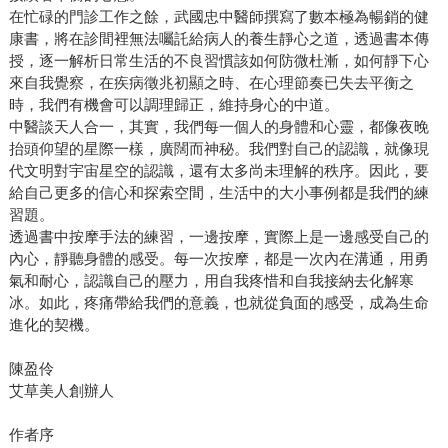
在忙碌的門診工作之餘，武國忠中醫師撰寫了數本極為暢銷的健
康書，將在診間裡無法囑託給病人的養生靜心之道，透過書本傳
授，逐一解析日常生活的不良習慣該如何防微杜漸，如何靜下心
來自我覺察，在疾病徵兆初顯之時、在心理節奏已失去平衡之
時，我們有機會可以調理歸正，維持身心的中道。
中醫談天人合一，其實，我們每一個人的身體和心靈，都像夜晚
抬頭仰望的星際一樣，廣闊而神秘。我們對自己的認識，就像現
代文明對宇宙星空的認識，還有太多尚未理解的秩序。因此，要
給自己更多的信心和探索空間，生活中的大小事例都是我們的練
習題。
透過書中按摩手法的練習，一邊按摩，實際上是一邊感受自己的
內心，靜聽身體的感受。每一次按摩，都是一次內在溝通，用勇
氣和耐心，認識自己的壓力，用自我疼惜和自我接納去化解寒
冰。如此，疼痛帶給我們的意義，也就從負面的感受，成為生命
進化的契機。
陳盈伶
艾草美人創辦人
作者序