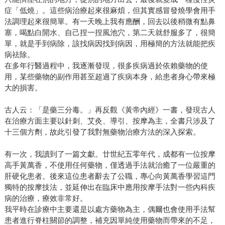
症「低燒」。這些病治療起來很麻煩，但其實感冒發燒學會用手
法調理起來很簡單。有一天晚上我有應酬，回去以後稍微有點鼻
塞，喝點白開水、自己捏一捏風池穴，第二天就舒服多了，很簡
單，就是手到病除，該找病因找到病因，用極簡的方法就能把疾
病祛除。
在多年行醫過程中，我逐漸發現，很多疾病過於依賴藥物的使
用，某些藥物的副作用甚至超過了疾病本身，給患者身心帶來極
大的損害。
古人云：「是藥三分毒。」再反觀《黃帝內經》一書，發現古人
在治療方面主要以針刺、艾灸、導引、按摩為主，全書只涉及了
十三個方劑，故此引發了我對無藥物治療方法的深入探索。
有一次，我讀到了一篇文獻。廿世紀五零年代，成都有一位按摩
高手黃萬香，不使用任何藥物，僅透過手法就治癒了一位嚴重的
肝硬化患者。後來這位患者辭去了公職，專心向黃萬香學習這門
獨特的按摩技法，並延伸出在臨床中應用按摩手法對一些內科疾
病的治療，療效非常好。
我平時在診療中主要還是以處方藥物為主，偶爾也會使用手法幫
患者進行脊柱關節的調整，補充因單純使用藥物而帶來的不足，