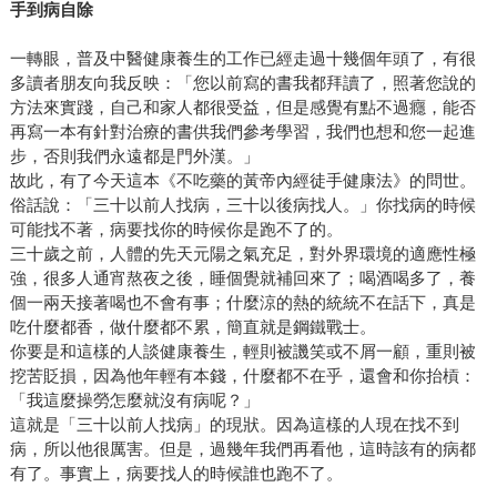
手到病自除
一轉眼，普及中醫健康養生的工作已經走過十幾個年頭了，有很
多讀者朋友向我反映：「您以前寫的書我都拜讀了，照著您說的
方法來實踐，自己和家人都很受益，但是感覺有點不過癮，能否
再寫一本有針對治療的書供我們參考學習，我們也想和您一起進
步，否則我們永遠都是門外漢。」
故此，有了今天這本《不吃藥的黃帝內經徒手健康法》的問世。
俗話說：「三十以前人找病，三十以後病找人。」你找病的時候
可能找不著，病要找你的時候你是跑不了的。
三十歲之前，人體的先天元陽之氣充足，對外界環境的適應性極
強，很多人通宵熬夜之後，睡個覺就補回來了；喝酒喝多了，養
個一兩天接著喝也不會有事；什麼涼的熱的統統不在話下，真是
吃什麼都香，做什麼都不累，簡直就是鋼鐵戰士。
你要是和這樣的人談健康養生，輕則被譏笑或不屑一顧，重則被
挖苦貶損，因為他年輕有本錢，什麼都不在乎，還會和你抬槓：
「我這麼操勞怎麼就沒有病呢？」
這就是「三十以前人找病」的現狀。因為這樣的人現在找不到
病，所以他很厲害。但是，過幾年我們再看他，這時該有的病都
有了。事實上，病要找人的時候誰也跑不了。