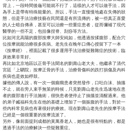
背上，一段時間後龜可能就不行了，這樣的人才可以做手法，因
為手上是帶有特殊能量的。所以，手法一直慢慢地處在失傳的狀
態，但是手法治療技藝在民間還是有所流傳的，被一些真正喜愛
的人士暗自傳承，甚至可以治療一些重症患者，從而彌補了現代
醫學的一些不足，包括像捏脊、刮痧等方法。
比如河北高陽的腹部按摩大師安純如，他透過按揉腹部，配合穴
位按摩就能治療很多疾病。老先生在晚年口傳心授留下了一本
《按摩經》，裡面記載了很多運用手法治療疑難雜症的技術，臨
床效果非常好。
再比如北京地區以正骨手法聞名的劉壽山老大夫，他繼承了清代
宮廷「上駟院」按摩正骨的手法，治療骨傷科的跌打損傷及內科
疾病也是效如桴鼓。
據他的傳人說，有一次一個癲癇患者突然發作，口吐白沫、抽搐
不止，就在旁人束手無策的時候，只見劉壽山老先生迅速地在患
者的腹部進行手法施術，很快患者便停止了抽搐並清醒過來。他
的弟子臧福科先生在他的基礎上增加了一個振腹的手法，對於一
些內科常見病也有著很好的療效。現在劉壽山老先生的按摩手法
已經是一個很重要的按摩流派了。
另外，像前面提到成都的黃萬香老人，她也是很有特點的，都是
透過手法的治療解決一些疑難重症。