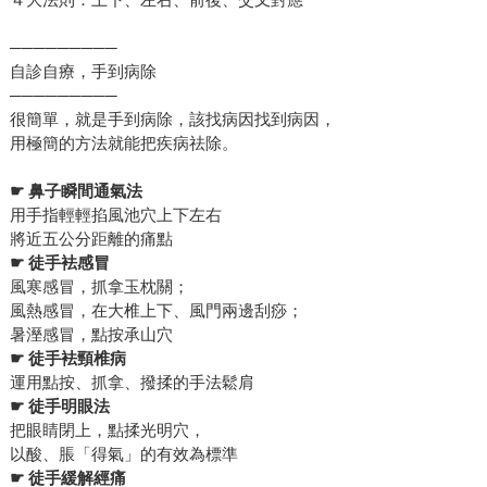
─────────
自診自療，手到病除
─────────
很簡單，就是手到病除，該找病因找到病因，
用極簡的方法就能把疾病祛除。
☛
鼻子瞬間通氣法
用手指輕輕掐風池穴上下左右
將近五公分距離的痛點
☛
徒手袪感冒
風寒感冒，抓拿玉枕關；
風熱感冒，在大椎上下、風門兩邊刮痧；
暑溼感冒，點按承山穴
☛
徒手袪頸椎病
運用點按、抓拿、撥揉的手法鬆肩
☛
徒手明眼法
把眼睛閉上，點揉光明穴，
以酸、脹「得氣」的有效為標準
☛
徒手緩解經痛