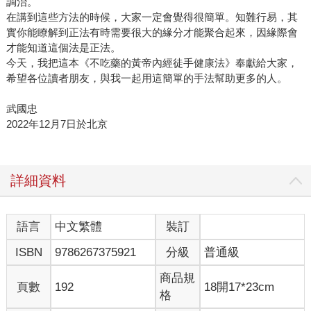
調治。
在講到這些方法的時候，大家一定會覺得很簡單。知難行易，其
實你能瞭解到正法有時需要很大的緣分才能聚合起來，因緣際會
才能知道這個法是正法。
今天，我把這本《不吃藥的黃帝內經徒手健康法》奉獻給大家，
希望各位讀者朋友，與我一起用這簡單的手法幫助更多的人。
武國忠
2022年12月7日於北京
詳細資料
語言
中文繁體
裝訂
ISBN
9786267375921
分級
普通級
商品規
頁數
192
18開17*23cm
格