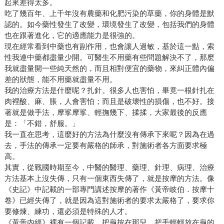
起來差得太多。
吃了幾百年、上千年沒有農藥和化肥污染的草藥，你的身體是默
認的。如今藥性發生了改變，環境發生了改變，包括我們的身體
也在跟著進化，它的適應能力是很強的。
現在經常看到中藥也有副作用，也會讓人過敏，基於這一點，索
性我連中藥都盡量少開。可醫生不用藥有些問題解決不了，那麽
我就盡量開一些純天然的，而且相對便宜的藥物，來糾正體內偏
差的狀態，能不用藥就盡量不用。
我的治療方法是什麼呢？扎針。很多人也害怕，畢竟一根針扎在
肉裡酸、麻、脹，人會害怕；而且是破壞性的損傷，也不好。接
著就是做手法，摩挲摩挲、輕撫幾下、揉揉，大家最後的反應
是：「不錯，舒服。」
我一直在思考，這麼好的方法為什麼沒有傳承下來呢？因為在過
去，手法的傳承一定要有嚴格的師承，對施術者各方面要求極
高。
其實，從戰國時期至今，中醫的醫理、藥理、針理、病理、治療
方法基本上沒失傳，只有一個東西失傳了，就是按摩的方法。像
《史記》中記載的一部專門講述按摩的著作《黃帝岐伯．按摩十
卷》已經失傳了，就是因為這對施術者的要求太嚴格了，要求你
要修煉、練功，還必須是特殊的人才。
《黃帝內經》裡有一個記載，把龜按在那兒，把手輕輕放在龜的