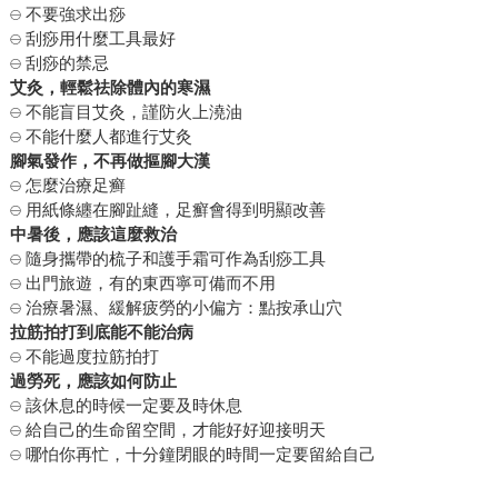
𓇷 不要強求出痧
𓇷 刮痧用什麼工具最好
𓇷 刮痧的禁忌
艾灸，輕鬆祛除體內的寒濕
𓇷 不能盲目艾灸，謹防火上澆油
𓇷 不能什麼人都進行艾灸
腳氣發作，不再做摳腳大漢
𓇷 怎麼治療足癣
𓇷 用紙條纏在腳趾縫，足癬會得到明顯改善
中暑後，應該這麼救治
𓇷 隨身攜帶的梳子和護手霜可作為刮痧工具
𓇷 出門旅遊，有的東西寧可備而不用
𓇷 治療暑濕、緩解疲勞的小偏方：點按承山穴
拉筋拍打到底能不能治病
𓇷 不能過度拉筋拍打
過勞死，應該如何防止
𓇷 該休息的時候一定要及時休息
𓇷 給自己的生命留空間，才能好好迎接明天
𓇷 哪怕你再忙，十分鐘閉眼的時間一定要留給自己