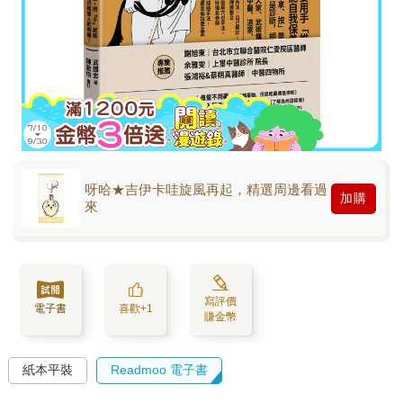
呀哈★吉伊卡哇旋風再起，精選周邊看過
加購
來
寫評價
電子書
喜歡+1
賺金幣
紙本平裝
Readmoo 電子書