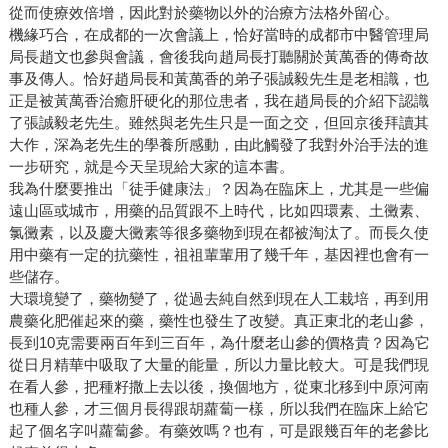
從而使療效倍增，因此對於藥物以外的治療方法格外留心。
機緣巧合，在成都的一次會議上，恰好當時的成都市中醫管理局
局長趙文也參與會議，會後我向趙局長打聽關於黃萬香的傳奇故
事及傳人。恰好趙局長和黃萬香的弟子張誠毅先生是老相識，也
正是被黃萬香治癒肝硬化的那位患者，我在趙局長的介紹下認識
了張誠毅老先生。雖然與老先生只是一面之交，但回京後拜讀其
大作，深為老先生的學養所感動，由此觸發了我對外治手法的進
一步研究，就是今天呈現給大家的這本書。
我為什麼要推出「徒手健康法」？因為在臨床上，尤其是一些偏
遠山區或城市，用藥的品質跟不上時代，比如四環素、土黴素、
氯黴素，以及慶大黴素等很多藥物到現在都被淘汰了。而長久使
用中藥有一定的抗藥性，祖祖輩輩用了幾千年，基因裡也會有一
些儲存。
大環境變了，藥物變了，從過去純自然到現在人工栽培，再到用
農藥化肥催起來的藥，藥性也發生了改變。真正東北的老山參，
長到10克需要兩百年到三百年，為什麼老山參的價格貴？因為它
從日月精華中吸取了大量的能量，所以力量比較大。可是我們現
在看人參，把種籽撒上去以後，換個地方，從東北移到中原河南
也種人參，才三個月長得跟胡蘿蔔一樣，所以我們在臨床上給它
起了個名字叫蘿蔔參。有藥效嗎？也有，可是跟幾百年的老參比