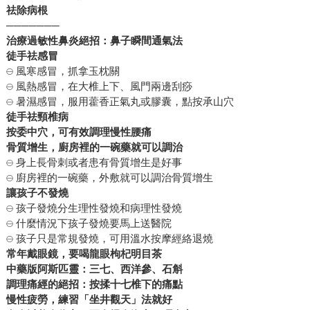
祛除病根
───────
治療過敏性鼻炎絕招：鼻子瞬間通氣法
徒手祛感冒
𓇷 風寒感冒，抓拿玉枕關
𓇷 風熱感冒，在大椎上下、風門兩邊刮痧
𓇷 暑濕感冒，服用藿香正氣丸或膠囊，點按承山穴
徒手祛頸椎病
按委中穴，可有效調理慢性腰痛
骨質增生，廚房裡的一碗藥就可以調治
𓇷 身上長骨刺或者患有骨質增生是好事
𓇷 廚房裡的一碗藥，外敷就可以調治骨質增生
讓孩子不發燒
𓇷 孩子發燒分生理性發燒和病理性發燒
𓇷 什麼情況下孩子發燒要馬上送醫院
𓇷 孩子只是常規發燒，可用溫水按摩經絡退燒
常年戴眼鏡，要喝龍眼枸杞明目茶
中藥版阿斯匹靈：三七、西洋參、石斛
調理痛經的絕招：按揉十七椎下的痛點
慢性疲勞，練習「坐井觀天」法就好