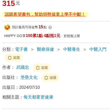
315
元
認購希望書包，幫助弱勢孩童上學不中斷！
15
預計最高可得金幣
點
?
100累1點 4點抵1元
HAPPY GO享
折抵無上限
分類：
電子書
＞
醫療保健
＞
中醫養生
＞
中醫入門
追蹤
作者：
武國忠
追蹤
出版社：
堡壘文化
追蹤
出版日：
2024/07/10
相關主題：
每天都要更健康