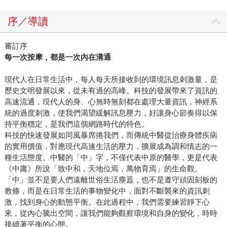
序／導讀
審訂序
每一次按摩，都是一次內在溝通
現代人在日常生活中，每人每天所接收到的環境訊息刺激量，是
歷史文明發展以來，從未有過的高峰。科技的發展帶來了資訊的
高速流通，現代人的身、心無時無刻都在處理大量資訊，神經系
統的過度刺激，使我們渴望緩解訊息壓力，好讓身心節奏得以保
持平衡穩定，是我們這個網路時代的特色。
科技的快速發展如同風暴席捲我們，而傳統中醫從治療身體疾病
的實用價值，對應現代高速生活的壓力，擴展成為調和情志的一
種生活態度。中醫的「中」字，不僅代表中原的醫學，更是代表
《中庸》所說「致中和，天地位焉，萬物育焉」的生命觀。
「中」並不是要人們遠離世俗生活塵囂，也不是遵守頑固刻板的
教條，而是在日常生活的事物變化中，面對不斷襲來的資訊刺
激，找到身心的動態平衡。在此過程中，我們需要練習靜下心
來，從內心騰出空間，讓我們能夠觀察環境和自身的變化，時時
接續著平衡的心態。