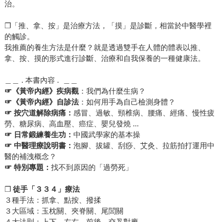
治。
❐「推、拿、按」是治療方法，「摸」是診斷，相當於中醫學裡
的觸診。
我推薦的養生方法是什麼？就是透過雙手在人體的體表以推、
拿、按、摸的形式進行診斷、治療和自我保養的一種健康法。
＿＿ . 本書內容 . ＿＿
☞
《黃帝內經》疾病觀
：我們為什麼生病？
☞
《黃帝內經》自診法
：如何用手為自己檢測身體？
☞
按穴道解除病痛
：
感冒、過敏、頸椎病、腰痛、經痛、慢性疲
勞、糖尿病、高血壓、癌症、嬰兒發燒 ...
☞
日常鍛練養生功
：
中國武學家的基本操
☞
中醫理療說明書
：
泡腳、拔罐、刮痧、艾灸、拉筋拍打運用中
醫的補洩概念？
☞
特別專題
：
找不到原因的「過勞死」
❐
徒手「３３４」療法
３種手法：抓拿、點按、撥揉
３大區域：玉枕關、夾脊關、尾閭關
４大法則：上下、左右、前後、交叉對應