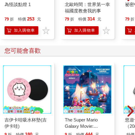
為怪談點燈 1
北歐時間：世界第一幸
祕密
福國度教會我的事
253
314
79
折
特價
元
79
折
特價
元
79
折
加入購物車
加入購物車
您可能會喜歡
吉伊卡哇吸水杯墊(吉
The Super Mario
悠遊
伊卡哇)
Galaxy Movie:
（2
Peach`s Birthday
180
444
9
折
特價
元
9
折
特價
元
特價