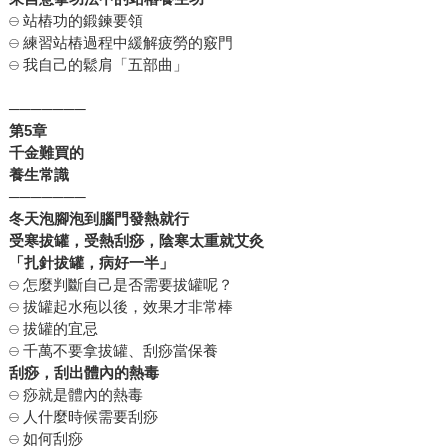
𓇷 站樁功的鍛鍊要領
𓇷 練習站樁過程中緩解疲勞的竅門
𓇷 我自己的鬆肩「五部曲」
───────
第
5
章
千金難買的
養生常識
───────
冬天泡腳泡到腦門發熱就行
受寒拔罐，受熱刮痧，陰寒太重就艾灸
「扎針拔罐，病好一半」
𓇷 怎麼判斷自己是否需要拔罐呢？
𓇷 拔罐起水疱以後，效果才非常棒
𓇷 拔罐的宜忌
𓇷 千萬不要拿拔罐、刮痧當保養
刮痧，刮出體內的熱毒
𓇷 痧就是體內的熱毒
𓇷 人什麼時候需要刮痧
𓇷 如何刮痧