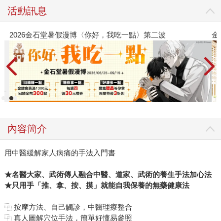
活動訊息
2026金石堂暑假漫博〈你好，我吃一點〉第二波
金
內容簡介
用中醫緩解家人病痛的手法入門書
★名醫大家、武術傳人融合中醫、道家、武術的養生手法加心法
★只用手「推、拿、按、摸」就能自我保養的無藥健康法
⿻ 按摩方法、自己觸診，中醫理療整合
⿻ 真人圖解穴位手法，簡單好懂易參照