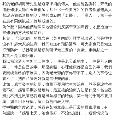
我的老師胡海牙先生是道家學術的傳人，他曾經告訴我，宋代的
道教修煉大師白玉蟾祖師，甚至《千金要方》的作者孫思邈真人
都說過類似這樣的話，歷代成就的「名醫」、「高人」，無不是
在患有惡疾以後才修煉成道的。
為什麼？因為他們能深深地體會到疾病帶來的痛苦，才想透過一
些修煉的方法來解除它。
其實，「治未病」的概念在《黃帝內經》裡早就談過，可是往往
沒有引起大家的注意。我們知道有預防醫學，可大家也只是知道
打預防針，彷彿這就是預防醫學最主要的「貢獻」跟特點之一，
其實不是這麼回事。
我以前說過人生無非三件事：一件是老天爺的事，一件是別人的
事，一件是自己的事。那麼身體、心理健康都是自己的事，我們
要圍繞自己的事展開，因為老天爺的事你管不了，別人的事你也
管不了，把自己管理好就是最快樂的事。
比如，感冒發生的初期，盡量不要用抗生素治療。並不是說抗生
素不好，感冒早期的發燒時，最直接的治療方法是什麼？當自己
辨別不清是風寒感冒還是風熱感冒的時候，第一時間千萬不要用
藥。如果用不好藥，病邪就會由表入裡。
從中醫的角度來講，感冒在某種意義上是正常的排毒現象，有一
句話說：「感冒七天，治也能好，不治也能好。」這種情況佔