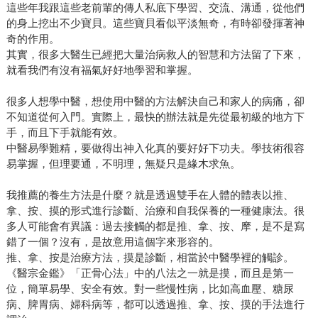
這些年我跟這些老前輩的傳人私底下學習、交流、溝通，從他們
的身上挖出不少寶貝。這些寶貝看似平淡無奇，有時卻發揮著神
奇的作用。
其實，很多大醫生已經把大量治病救人的智慧和方法留了下來，
就看我們有沒有福氣好好地學習和掌握。
很多人想學中醫，想使用中醫的方法解決自己和家人的病痛，卻
不知道從何入門。實際上，最快的辦法就是先從最初級的地方下
手，而且下手就能有效。
中醫易學難精，要做得出神入化真的要好好下功夫。學技術很容
易掌握，但理要通，不明理，無疑只是緣木求魚。
我推薦的養生方法是什麼？就是透過雙手在人體的體表以推、
拿、按、摸的形式進行診斷、治療和自我保養的一種健康法。很
多人可能會有異議：過去接觸的都是推、拿、按、摩，是不是寫
錯了一個？沒有，是故意用這個字來形容的。
推、拿、按是治療方法，摸是診斷，相當於中醫學裡的觸診。
《醫宗金鑑》「正骨心法」中的八法之一就是摸，而且是第一
位，簡單易學、安全有效。對一些慢性病，比如高血壓、糖尿
病、脾胃病、婦科病等，都可以透過推、拿、按、摸的手法進行