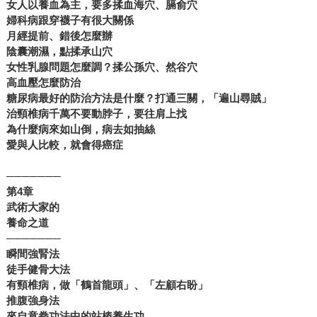
女人以養血為主，要多揉血海穴、膈俞穴
婦科病跟穿襪子有很大關係
月經提前、錯後怎麼辦
陰囊潮濕，點揉承山穴
女性乳腺問題怎麼調？揉公孫穴、然谷穴
高血壓怎麼防治
糖尿病最好的防治方法是什麼？打通三關，「遍山尋賊」
治頸椎病千萬不要動脖子，要往肩上找
為什麼病來如山倒，病去如抽絲
愛與人比較，就會得癌症
───────
第
4
章
武術大家的
養命之道
───────
瞬間強腎法
徒手健骨大法
有頸椎病，做「鶴首龍頭」、「左顧右盼」
推腹強身法
來自意拳功法中的站樁養生功