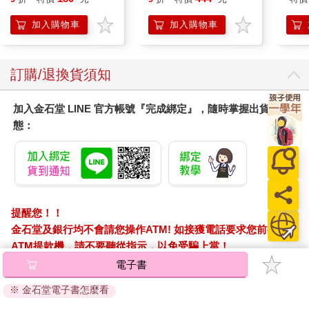
Surprise: The Super
Mario Galaxy Movie
加入購物車
加入購物車
Storybook
訂購/退換貨須知
加入金石堂 LINE 官方帳號『完成綁定』，隨時掌握出貨動
態：
提醒您！！
金石堂及銀行均不會請您操作ATM! 如接獲電話要求您前往
ATM提款機，請不要聽從指示，以免受騙上當！
電子書
購買須知：
使用金石堂電子書服務即為同意
金石堂電子書服務條款
。
※ 金石堂電子書怎麼看