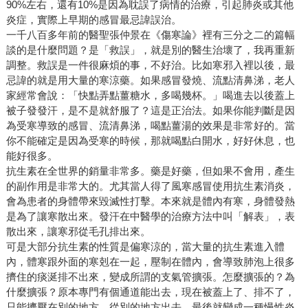
90%左右，還有10%是因為耽誤了病情的治療，引起肺炎或其他
炎症，實際上早期的感冒最忌諱誤治。
一千八百多年前的醫聖張仲景在《傷寒論》裡有三分之二的篇幅
談的是什麼問題？是「救誤」，就是別的醫生治壞了，我再重新
調整。救誤是一件很麻煩的事，不好治。比如寒邪入裡以後，最
忌諱的就是用大量的寒涼藥。如果感冒發燒、流點清鼻涕，老人
家經常會說：「快點弄點薑糖水，多喝幾杯。」喝進去以後蓋上
被子發發汗，是不是就舒服了？這是正治法。如果你能判斷是因
為受寒導致的感冒、流清鼻涕，喝點薑湯的效果是非常好的。當
你不能確定是因為受寒的時候，那就喝點白開水，好好休息，也
能好很多。
抗生素在全世界的銷量非常多。藥是好藥，但如果不會用，產生
的副作用是非常大的。尤其當人得了風寒感冒使用抗生素消炎，
會為患者的身體帶來毀滅性打擊。本來就是體內有寒，身體發熱
是為了讓寒散出來。發汗在中醫學的治療方法中叫「解表」，表
散出來，讓寒邪從毛孔排出來。
可是大部分抗生素的性質是偏寒涼的，當大量的抗生素進入體
內，體寒跟外面的寒剋在一起，壓制在體內，會導致肺泡上很多
擠住的痰涎排不出來，變成所謂的支氣管擴張。怎麼擴張的？為
什麼擴張？原本專門有個通道能出去，現在被蓋上了、排不了，
只能擠壓在別的地方，從別的地方出去，最後就變成一種慢性炎