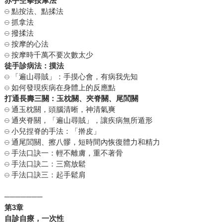
赤手空拳按摩法
𓇷 點按法、點揉法
𓇷 抓拿法
𓇷 撥揉法
𓇷 按摩的心法
𓇷 按摩時千萬不要次數太少
徒手診病法：摸法
𓇷 「遍山尋賊」：手摸心會，有病我先知
𓇷 如何發現疾病在身體上的反應點
打通長壽三關：玉枕關、夾脊關、尾閭關
𓇷 通玉枕關，頭腦清晰，神清氣爽
𓇷 通夾脊關，「遍山尋賊」，讓疾病無所遁形
𓇷 小兒捏脊的手法：「擀皮」
𓇷 通尾閭關、擦八髎，短時間內恢復體力和精力
𓇷 手法口訣一：輕不離膚，重不著骨
𓇷 手法口訣二：三窩放鬆
𓇷 手法口訣三：起手鬆肩
───────
第
3
章
自診自療，一次性