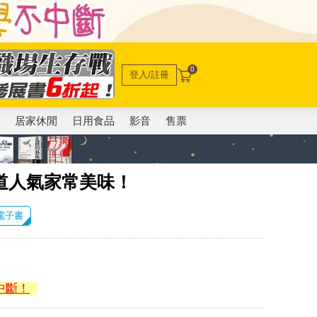
0
登入/註冊
電
居家休閒
日用食品
影音
售票
道人氣家常美味！
 電子書
中斷！