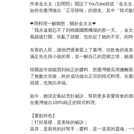
作者金太太（彭閔熙）開設了YouTube頻道「金太太
如何在臺灣做出「正宗韓味」的朋友。其中「韓式飯
❤用料理一解鄉愁，關於金太太❤
「我永遠都忘不了到桃園國際機場的那一天。」金太
風緩緩打開，吹亂了頭髮、也吹起了她的不安。此時
友善的人民，讓他們逐漸愛上了臺灣。但飲食的落差
滿足先生與小孩的胃，並一解自己的思鄉之情，她邊
韓國超市就能買到純正的醬料、把臺灣櫛瓜用鹽醃製
了無數次失敗，終於成功做出正宗的韓式料理。在臺
就感，也無比幸福。
如今，她決定集結烹飪祕訣，幫助更多喜愛韓食的朋
在臺灣做出100%純正的韓式料理。
【重點特色】
｜打好基礎，是美味的祕訣｜
器具，是廚房的好幫手；醬料，是一道菜的靈魂；一