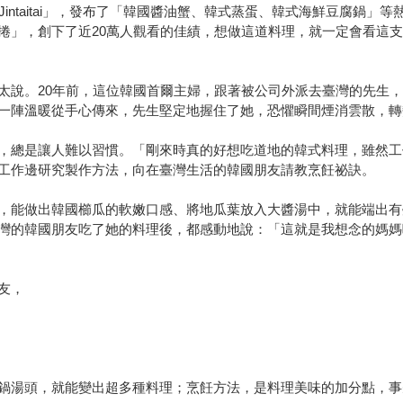
 Jintaitai」，發布了「韓國醬油蟹、韓式蒸蛋、韓式海鮮豆腐
捲」，創下了近20萬人觀看的佳績，想做這道料理，就一定會看這
太說。20年前，這位韓國首爾主婦，跟著被公司外派去臺灣的先生
一陣溫暖從手心傳來，先生堅定地握住了她，恐懼瞬間煙消雲散，轉
，總是讓人難以習慣。「剛來時真的好想吃道地的韓式料理，雖然工
工作邊研究製作方法，向在臺灣生活的韓國朋友請教烹飪祕訣。
，能做出韓國櫛瓜的軟嫩口感、將地瓜葉放入大醬湯中，就能端出有
灣的韓國朋友吃了她的料理後，都感動地說：「這就是我想念的媽媽
友，
鍋湯頭，就能變出超多種料理；烹飪方法，是料理美味的加分點，事