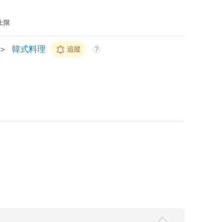
上限
＞
韓式料理
追蹤
?