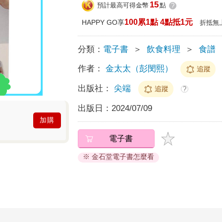
15
預計最高可得金幣
點
?
100累1點 4點抵1元
HAPPY GO享
折抵無
分類：
電子書
＞
飲食料理
＞
食譜
作者：
金太太（彭閔熙）
追蹤
出版社：
尖端
追蹤
?
出版日：
2024/07/09
加購
電子書
※ 金石堂電子書怎麼看