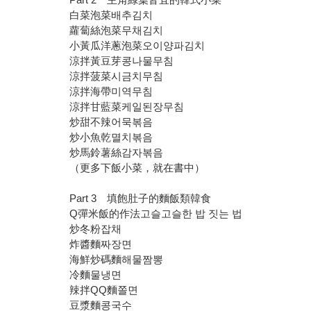
白菜泡菜배추김치
蘿蔔絲泡菜무채김치
小黃瓜洋蔥泡菜오이양파김치
涼拌黃豆芽콩나물무침
涼拌菠菜시금치무침
涼拌海帶미역무침
涼拌甘藍菜케일된장무침
炒甜不辣어묵볶음
炒小魚乾멸치볶음
炒馬鈴薯絲감자볶음
（更多下飯小菜，就在書中）
Part 3 填飽肚子的麵飯類韓食
Q彈米飯的作法고슬고슬한 밥 짓는 법
炒冬粉잡채
炸醬麵짜장면
海鮮炒碼麵해물짬뽕
冷麵물냉면
辣拌QQ麵쫄면
豆漿麵콩국수