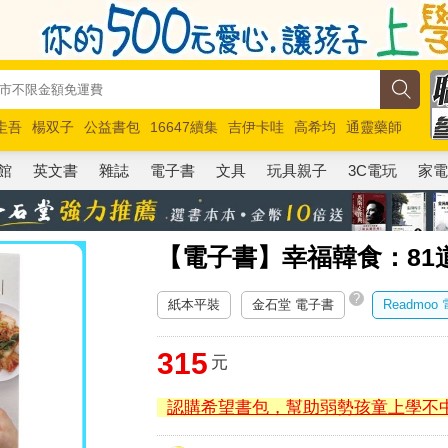
圭吾
楊双子
公益書包
16647續集
吉伊卡哇
高希均
通靈藥師
路邊攤新作
馬斯克
玩具總動員5
超慢跑
館
英文書
雜誌
電子書
文具
玩具親子
3C電玩
家
【電子書】幸福韓食：81
?
紙本平裝
金石堂 電子書
Readmoo
315
元
認購希望書包，幫助弱勢孩童上學不