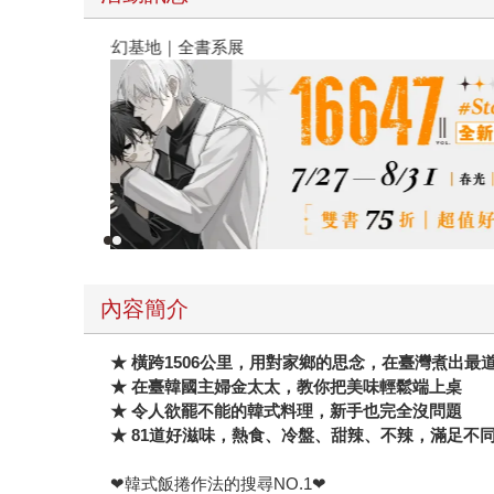
春光ｘ奇幻基地｜全書系展
內容簡介
★ 橫跨1506公里，用對家鄉的思念，在臺灣煮出最
★ 在臺韓國主婦金太太，教你把美味輕鬆端上桌
★ 令人欲罷不能的韓式料理，新手也完全沒問題
★ 81道好滋味，熱食、冷盤、甜辣、不辣，滿足不
❤韓式飯捲作法的搜尋NO.1❤