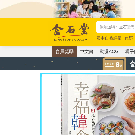
國中自修評量
東野
唯紅花綻放
奧德賽
會員獎勵
中文書
動漫ACG
親子