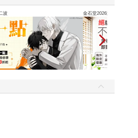
吃一點〉第二波
金石堂2026海