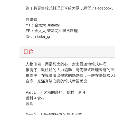
為了將更多韓式料理分享給大眾，經營了Facebook、
自媒體
YT：金太太 Jintaitai
FB：金太太 茉莉花's 韓風料理
IG：jintaitai_ig
目錄
人物側寫 用最想念的心，煮出最道地韓式料理
推薦序 親姐姐的大力協助，籌備韓式料理餐廳的重
推薦序 在異國做出韓式的媽媽味，一解在臺韓國人
自序 充滿真摯心意的韓式幸福餐桌
Part 1 開火前的醬料、食材、器具
醬料＆食材
器具
Part 2 主角綠葉皆宜的韓式小菜