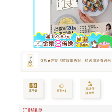
呀哈★吉伊卡哇旋風再起，精選周邊看過來
寫評價
電子書
喜歡+1
賺金幣
活動訊息