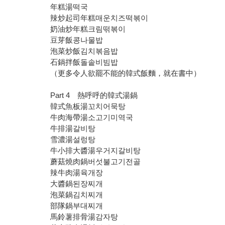
年糕湯떡국
辣炒起司年糕매운치즈떡볶이
奶油炒年糕크림떢볶이
豆芽飯콩나물밥
泡菜炒飯김치볶음밥
石鍋拌飯돌솥비빔밥
（更多令人欲罷不能的韓式飯麵，就在書中）
Part 4 熱呼呼的韓式湯鍋
韓式魚板湯꼬치어묵탕
牛肉海帶湯소고기미역국
牛排湯갈비탕
雪濃湯설렁탕
牛小排大醬湯우거지갈비탕
蘑菇燒肉鍋버섯불고기전골
辣牛肉湯육개장
大醬鍋된장찌개
泡菜鍋김치찌개
部隊鍋부대찌개
馬鈴薯排骨湯감자탕