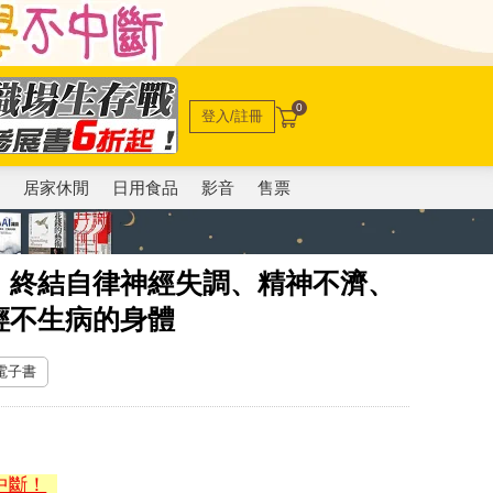
0
登入/註冊
電
居家休閒
日用食品
影音
售票
：終結自律神經失調、精神不濟、
輕不生病的身體
 電子書
中斷！