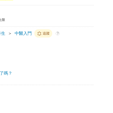
上限
養生
＞
中醫入門
追蹤
?
了嗎？