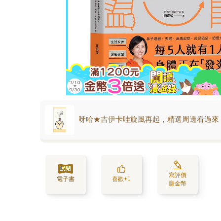
呀哈★吉伊卡哇旋風再起，精選周邊看過來
寫評價
電子書
喜歡+1
賺金幣