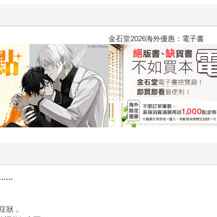
春光ｘ奇幻基地｜全書系展
……
症狀，