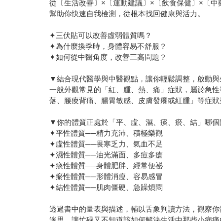
從〔生活改善〕×〔運動建議〕×〔飲食保健〕×〔中
幫助你快速自我檢測，從根本找回健康與活力。
✦三伏貼可以改善虛弱體質嗎？
✦為什麼換季時，身體容易不舒服？
✦如何從中醫角度，改善三高問題？
▼結合現代醫學與中醫觀點，讓你輕鬆調整，啟動與
一般外觀常見的「紅、腫、熱、痛」症狀，屬於急性
落、腰痠背痛、腸胃敏感、皮膚發癢或紅腫」等症狀
▼你的體質正處於「平、虛、濕、痰、瘀、結」哪個
✦平性體質──精力充沛、積極樂觀
✦虛性體質──畏寒乏力、氣血不足
✦濕性體質──油光滿面、多痘多瘡
✦痰性體質──身體肥胖、經常便祕
✦瘀性體質──形體消瘦、容易感冒
✦結性體質──肌肉僵硬、急躁煩悶
透過書中的量表與描述，輔以舌象判讀方法，觀察你
迷思，讓忙碌又不知道該如何解決生活中那些小病痛