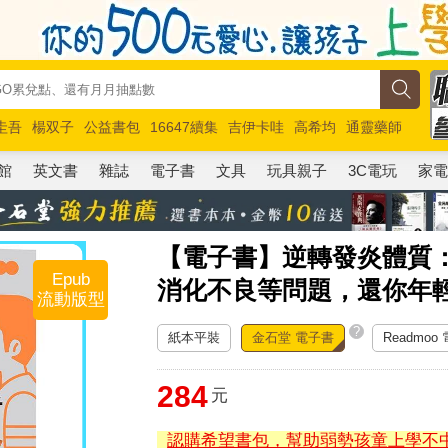
圭吾
楊双子
公益書包
16647續集
吉伊卡哇
高希均
通靈藥師
路邊攤新作
馬斯克
玩具總動員5
超慢跑
館
英文書
雜誌
電子書
文具
玩具親子
3C電玩
家
【電子書】逆轉發炎體質
Epub
消化不良等問題，還你年
流動版型
?
紙本平裝
金石堂 電子書
Readmoo
284
元
認購希望書包，幫助弱勢孩童上學不