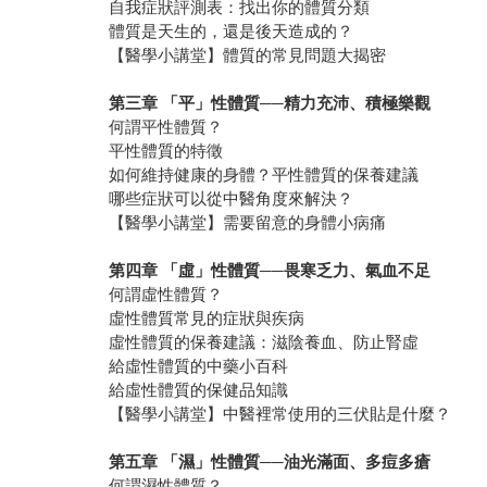
自我症狀評測表：找出你的體質分類
體質是天生的，還是後天造成的？
【醫學小講堂】體質的常見問題大揭密
第三章 「平」性體質──精力充沛、積極樂觀
何謂平性體質？
平性體質的特徵
如何維持健康的身體？平性體質的保養建議
哪些症狀可以從中醫角度來解決？
【醫學小講堂】需要留意的身體小病痛
第四章 「虛」性體質──畏寒乏力、氣血不足
何謂虛性體質？
虛性體質常見的症狀與疾病
虛性體質的保養建議：滋陰養血、防止腎虛
給虛性體質的中藥小百科
給虛性體質的保健品知識
【醫學小講堂】中醫裡常使用的三伏貼是什麼？
第五章 「濕」性體質──油光滿面、多痘多瘡
何謂濕性體質？