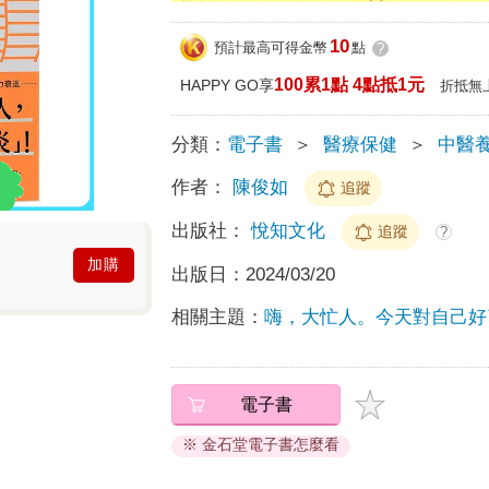
10
預計最高可得金幣
點
?
100累1點 4點抵1元
HAPPY GO享
折抵無
分類：
電子書
＞
醫療保健
＞
中醫
作者：
陳俊如
追蹤
出版社：
悅知文化
追蹤
?
加購
出版日：
2024/03/20
相關主題：
嗨，大忙人。今天對自己好
電子書
※ 金石堂電子書怎麼看