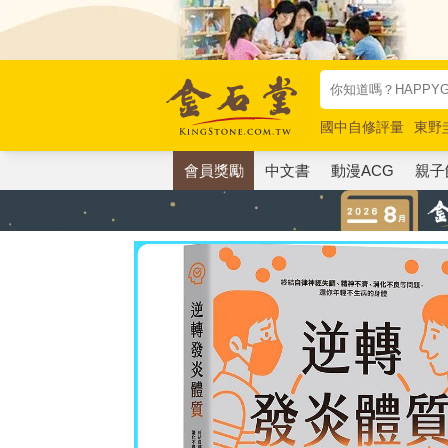
國中自修評量
東野
唯紅花綻放
奧德賽
會員獎勵
中文書
動漫ACG
親子