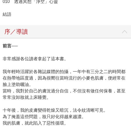
010 透過冥想「淨空」心靈
結語
序／導讀
前言──
非常感謝各位讀者拿起了這本書。
我年輕時活躍於各雜誌媒體的拍攝，一年中有三分之二的時間都
在熱帶地區度過，因為很嚮往當時流行的小麥色肌膚，便經常在
臉上塗助曬油。
當時，我對於自己的膚況過分自信，不但沒有做任何保養，甚至
常常沒卸妝就上床睡覺。
十年後，我的皮膚變得乾燥又暗沉，法令紋清晰可見。
為了掩蓋這些問題，妝只好化得越來越濃。
我的肌膚，就此陷入了惡性循環。