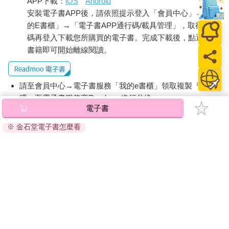
APP下載：
iOS
Android
安裝電子書APP後，請依照提示登入「會員中心」→「我
的E書櫃」→「電子書APP通行碼/載具管理」，取得通行
碼再登入下載您所購買的電子書。完成下載後，點選任一
書籍即可開始離線閱讀。
請至會員中心→電子書服務「我的e書櫃」領取複製『兌換
碼』至電子書服務商Readmoo進行兌換。
電子書
退換貨須知：
※ 金石堂電子書怎麼看
因版權保護，您在金石堂所購買的電子書僅能以金石堂專屬
的閱讀軟體開啟閱讀，無法以其他閱讀器或直接下載檔案。
依據「消費者保護法」第19條及行政院消費者保護處公告之
「通訊交易解除權合理例外情事適用準則」，非以有形媒介
提供之數位內容或一經提供即為完成之線上服務，經消費者
事先同意始提供。（如：電子書、電子雜誌、下載版軟體、
虛擬商品…等），
不受「網購服務需提供七日鑑賞期」的限
制
。為維護您的權益，建議您先使用「試閱」功能後再付款
購買。