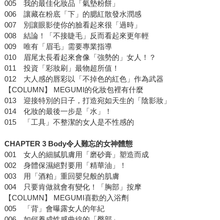
005 我的最佳化妝品「氣墊粉餅」
006 讓藏在粉底「下」的腮紅散發水潤感
007 別讓眼影使你的臉看起來很「過時」
008 結論！「不接睫毛」反而看起來更年輕
009 唯有「眉毛」需要專業指導
010 眉尾太長看起來會像「強勢的」女人！？
011 投資「彩妝刷」最物超所值！
012 大人感的唇彩以「不掉色的紅色」作為武器
【COLUMN】 MEGUMI的化妝包裡有什麼
013 迎接特別的日子，打造宛如天生的「陰影妝」
014 化妝的最後一步是「水」！
015 「工具」不整潔的女人是不性感的
CHAPTER 3 Body令人難忘的女神體態
001 女人的細膩肌膚用「磨砂膏」塑造而成
002 身體保濕絕對要用「精華油」！
003 用「酒粕」重回嬰兒般的肌膚
004 只要肯做就會有變化！「胸部」按摩
【COLUMN】 MEGUMI喜歡的入浴劑
005 「背」會曝露女人的年紀
006 如何養成性感曲線的「臀部」