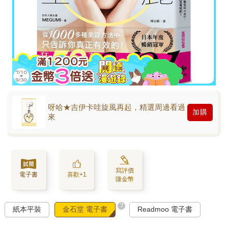
呀哈★吉伊卡哇旋風再起，精選周邊看過
加購
來
寫評價
電子書
喜歡+1
賺金幣
?
紙本平裝
金石堂 電子書
Readmoo 電子書