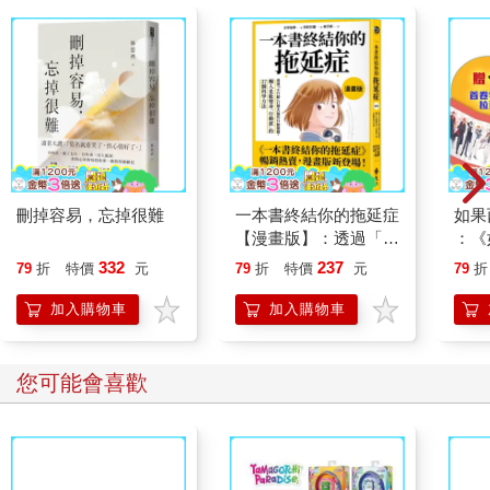
刪掉容易，忘掉很難
一本書終結你的拖延症
如果
【漫畫版】：透過「小
：《
行動」打開大腦的行動
喵》
332
237
79
折
特價
元
79
折
特價
元
79
折
開關，懶人也能變身
【首
「行動派」的37個科
加入購物車
加入購物車
學方法
您可能會喜歡