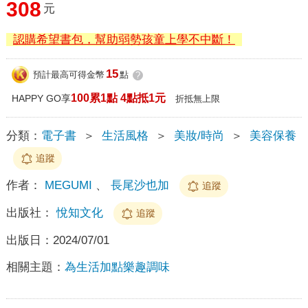
308
元
認購希望書包，幫助弱勢孩童上學不中斷！
15
預計最高可得金幣
點
?
100累1點 4點抵1元
HAPPY GO享
折抵無上限
分類：
電子書
＞
生活風格
＞
美妝/時尚
＞
美容保養
追蹤
作者：
MEGUMI
、
長尾沙也加
追蹤
出版社：
悅知文化
追蹤
出版日：
2024/07/01
相關主題：
為生活加點樂趣調味