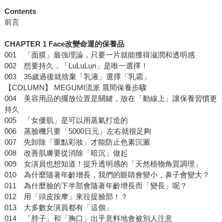
Contents
前言
CHAPTER 1 Face改變命運的保養品
001 「面膜」最強理論，只要一片就能獲得滋潤和透明感
002 想要持久，「LuLuLun」是唯一選擇！
003 35歲過後就捨棄「乳液」選擇「乳霜」
【COLUMN】 MEGUMI流派 晨間保養步驟
004 美容用品的擺放位置是關鍵，放在「動線上」讓保養習慣更
持久
005 「女優肌」是可以用蒸氣打造的
006 蒸臉機只要「5000日元」左右就很足夠
007 先卸除「重點彩妝」才能防止色素沉澱
008 改善肌膚要從消除「暗沉」做起
009 女演員也想知道！提升透明感的「天然植物角質調理」
010 為什麼隨著年齡增長，我們的眼睛會變小，鼻子會變大？
011 為什麼臉的下半部會隨著年齡增長而「變長」呢？
012 用「頭皮按摩」來拉提臉部！？
013 大多數女演員都有「這個」
014 「脖子」和「胸口」出乎意料地會被別人注意