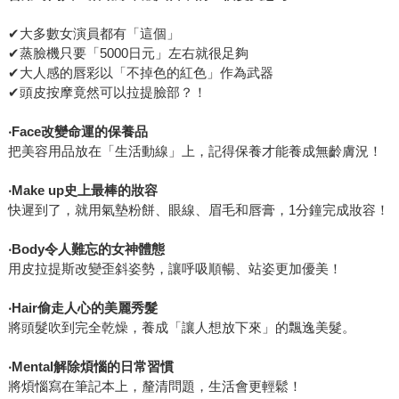
✔大多數女演員都有「這個」
✔蒸臉機只要「5000日元」左右就很足夠
✔大人感的唇彩以「不掉色的紅色」作為武器
✔頭皮按摩竟然可以拉提臉部？！
‧Face改變命運的保養品
把美容用品放在「生活動線」上，記得保養才能養成無齡膚況！
‧Make up史上最棒的妝容
快遲到了，就用氣墊粉餅、眼線、眉毛和唇膏，1分鐘完成妝容！
‧Body令人難忘的女神體態
用皮拉提斯改變歪斜姿勢，讓呼吸順暢、站姿更加優美！
‧Hair偷走人心的美麗秀髮
將頭髮吹到完全乾燥，養成「讓人想放下來」的飄逸美髮。
‧Mental解除煩惱的日常習慣
將煩惱寫在筆記本上，釐清問題，生活會更輕鬆！