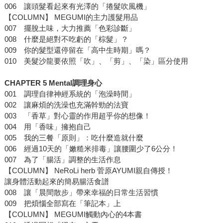
006 讓頭髮看起來有光澤的「捲髮吹風機」
【COLUMN】 MEGUMI的主力護髮用品
007 擺脫土味，大力推薦「色彩診斷」
008 什麼是絕對不吃虧的「棕髮」？
009 你的髮型還停留在「高中生時期」嗎？
010 美髮沙龍要依照「吹」、「剪」、「染」區分使用
CHAPTER 5 Mental調理身心
001 調理自律神經系統的「泡澡時間」
002 讓麻煩的洗澡也充滿幹勁的法寶
003 「香草」對心靈的作用超乎你的想像！
004 用「香味」擁抱自己
005 我的三餐「原則」：吃什麼造就什麼
006 經過10天的「嫩糙米排毒」讓腰圍少了6公分！
007 為了「腸活」調整的生活作息
【COLUMN】 NeRoLi herb 菅原AYUMI親自傳授！
讓身體活動起來的簡易腸活食譜
008 讓「晨間散步」帶來幸福的日常生活習慣
009 把煩惱全部寫在「筆記本」上
【COLUMN】 MEGUMI觸動內心的4本書