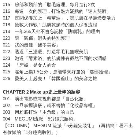
015 臉部和頸部的「胎毛處理」每月進行2次
016 每週一次的護理，打造魅力滿點的「迷人雙唇」
017 夜間保養加上「精華油」，讓肌膚在早晨煥發活力
018 搶救大作戰！肌膚乾燥時的個人保養流程
019 一年365天都不會忘記擦「防曬乳」的理由
020 讓「曬傷」消失的特別護理
021 我的最佳「醫學美容」
022 透過「三溫暖」打造零毛孔無暇美肌
023 泡過「酵素浴」的肌膚擁有截然不同的水潤感
024 「牙齒」是女人的命
025 嘴角上揚1.5公分，是能帶來好運的「唇部護理」
026 愛美人士必去！「韓國釜山」的美容之旅
CHAPTER 2 Make up史上最棒的妝容
001 演出電影或電視劇都是「自己化妝」
002 一旦掌握訣竅，就不害怕「化妝品專櫃」
003 用粉底打造「主角級」的自己
004 MEGUMI流派「5分鐘完妝術」
【COLUMN】 MEGUMI流派「5分鐘完妝術」（再精簡！看不出
有偷懶的「1分鐘完妝術」）