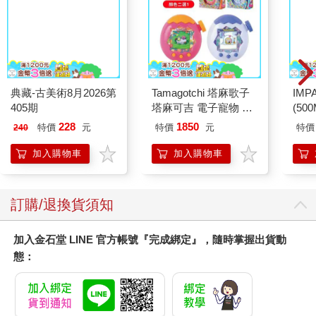
典藏-古美術8月2026第
Tamagotchi 塔麻歌子
IM
405期
塔麻可吉 電子寵物 樂
(50
園系列（熱帶橙果／極
IMC
228
1850
特價
元
特價
元
特價
240
地冰雪）
加入購物車
加入購物車
訂購/退換貨須知
加入金石堂 LINE 官方帳號『完成綁定』，隨時掌握出貨動
態：