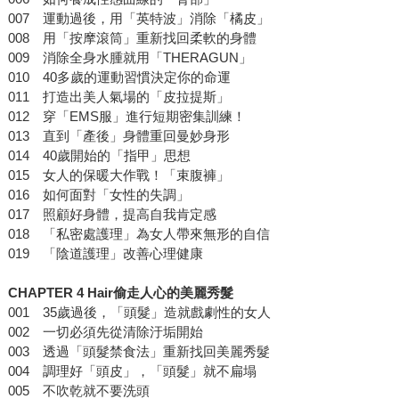
007 運動過後，用「英特波」消除「橘皮」
008 用「按摩滾筒」重新找回柔軟的身體
009 消除全身水腫就用「THERAGUN」
010 40多歲的運動習慣決定你的命運
011 打造出美人氣場的「皮拉提斯」
012 穿「EMS服」進行短期密集訓練！
013 直到「產後」身體重回曼妙身形
014 40歲開始的「指甲」思想
015 女人的保暖大作戰！「束腹褲」
016 如何面對「女性的失調」
017 照顧好身體，提高自我肯定感
018 「私密處護理」為女人帶來無形的自信
019 「陰道護理」改善心理健康
CHAPTER 4 Hair偷走人心的美麗秀髮
001 35歲過後，「頭髮」造就戲劇性的女人
002 一切必須先從清除汙垢開始
003 透過「頭髮禁食法」重新找回美麗秀髮
004 調理好「頭皮」，「頭髮」就不扁塌
005 不吹乾就不要洗頭