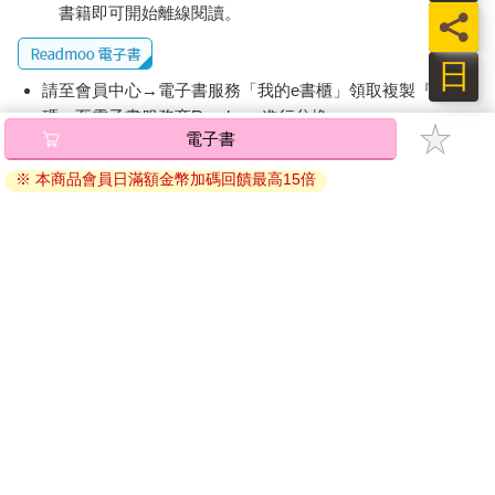
「沒那回事，其實我對副本不熟，之後可能會很需要各位的幫
書籍即可開始離線閱讀。
員
助，就拜託大家了。」
「沒問題，那我們就出發吧。」
日
從氣氛上看來，領導這支遠征隊的人是紅色傭兵的崔英基。
請至會員中心→電子書服務「我的e書櫃」領取複製『兌換
紅色傭兵是規模最大的公會，而崔英基又是能力值最高的人。
碼』至電子書服務商Readmoo進行兌換。
他雖然沒有傳說級的能力值，但具備英雄級的潛在能力。
電子書
也許是因為他是坦克，我發現他的耐久值和體力值都高於五十
退換貨須知：
點，不僅如此，敏捷值也絕對不低。
※ 本商品會員日滿額金幣加碼回饋最高15倍
因版權保護，您在金石堂所購買的電子書僅能以金石堂專屬
硬要說的話，他給人一種進階版朴德久的感覺，朴德久成長後的
的閱讀軟體開啟閱讀，無法以其他閱讀器或直接下載檔案。
理想模樣大概就是他那個樣子吧。
依據「消費者保護法」第19條及行政院消費者保護處公告之
「賢成先生，我竟然能親眼見到這支赫赫有名的小隊，真是太榮
「通訊交易解除權合理例外情事適用準則」，非以有形媒介
幸了。」
提供之數位內容或一經提供即為完成之線上服務，經消費者
「請別這麼說，我們只是運氣好罷了。這畢竟是我們第一次遠
事先同意始提供。（如：電子書、電子雜誌、下載版軟體、
征……最大的目標就是好好觀摩學習，我們是抱著這樣的決心加
虛擬商品…等），
不受「網購服務需提供七日鑑賞期」的限
入的。」
制
。為維護您的權益，建議您先使用「試閱」功能後再付款
「哈哈哈，其實我之前在試演會上就注意到你了，你當時的表現
購買。
讓我不禁心想『啊……原來這世上真的有天才啊』，謙虛過頭也
不是一件好事喔。」
「你能這麼想，實在令人感激不盡。」
「不這麼想才怪呢，還有鄭白雪小姐也很厲害。」
紅色傭兵的崔英基個性相當開朗，魔導公會的整體氣氛則是很安