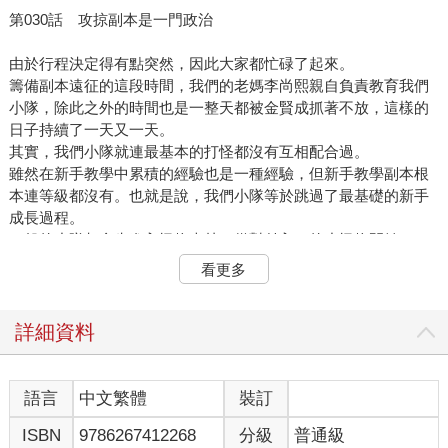
第030話 攻掠副本是一門政治
由於行程決定得有點突然，因此大家都忙碌了起來。
籌備副本遠征的這段時間，我們的老媽李尚熙親自負責教育我們
小隊，除此之外的時間也是一整天都被金賢成抓著不放，這樣的
日子持續了一天又一天。
其實，我們小隊就連最基本的打怪都沒有互相配合過。
雖然在新手教學中累積的經驗也是一種經驗，但新手教學副本根
本連等級都沒有。也就是說，我們小隊等於跳過了最基礎的新手
成長過程。
一般的小隊都會先進入怪物森林，從對付入口的小怪物開始。
看在別人眼裡，或許會覺得這對整體能力值偏高的金賢成小隊而
看更多
言不算什麼，但即便如此，這樣的成長過程還是很重要，畢竟無
形的經驗會在不知不覺間累積。
現在我們馬上就要進入副本了，大家都在全神貫注地學習基本知
詳細資料
識。
然而我們能做的卻只有練習和其他小隊一起行動時不會打亂動線
的陣形，或是記熟怪物的種類和特徵而已，攻掠副本的事前準備
語言
中文繁體
裝訂
幾乎可以說全都由其他公會的小隊攬下了。
ISBN
9786267412268
分級
普通級
換句話說，其他小隊都在照顧我們，而我們相當於享有特別待