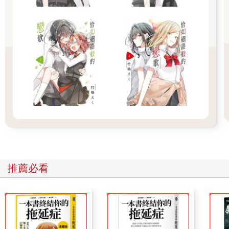
他」這樣的印象。
「你確認一下有沒有漏掉的裝備。白雪，妳的事情如果都做完
了，就去公會倉庫把我們租借的裝備拿過來……」
「好的，基英哥。」
「別忘了拿藝莉要用的弓箭。」
「好！」
忙歸忙，重點是要讓自己看起來比實際上更忙。
這可是第一次遠征，我要先讓自己的角色定下來。
如果這支小隊的爸爸是金賢成，媽媽就是李基英――聽起來還不
錯。
和實際所做的事相比，我能收穫的東西更多，因為我的工作不過
就是確認清單，還有確保行前準備一切就緒而已。
看到金賢成心滿意足的樣子，我也不自覺地笑了出來。
「東西都準備得差不多了，你要不要最後再親自確認一下……」
「不用了，沒關係，基英先生。應該沒什麼問題吧。其他小隊可
推薦必看
能都在外面等我們了，我們也差不多該出發了。」
「好。」
金賢成的眼神透露出對我的絕對信任，得到重生者的信任是一件
比想像中還愉快的事。
看到他沒有自己再另外做一遍最終檢查，讓我的心情莫名好了起