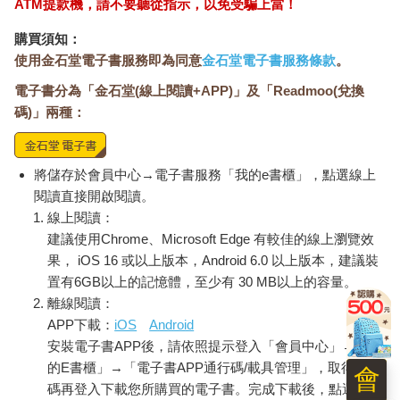
ATM提款機，請不要聽從指示，以免受騙上當！
因此他們會想討好我也是理所當然的。
紅色傭兵清一色穿戴著紅色裝備，看來他們對公會抱有高度的認
購買須知：
同感。
使用金石堂電子書服務即為同意
金石堂電子書服務條款
。
正在和鄭白雪打招呼的想必就是來自魔導公會的小隊了。
電子書分為「金石堂(線上閱讀+APP)」及「Readmoo(兌換
他們別著形似魔法陣的徽章，好像有很多好奇的事，已經開始向
鄭白雪搭話了。
碼)」兩種：
至於正在和金賢成寒暄的則是黑天鵝公會，他們由五女一男組
成，身上也別著徽章。和我之前聽說的一樣，黑天鵝公會的小隊
大多由女性成員組成。
將儲存於會員中心→電子書服務「我的e書櫃」，點選線上
雖然每支小隊各有一些差異，不過目前這支遠征隊看起來確實有
閱讀直接開啟閱讀。
模有樣。
線上閱讀：
近戰手陣容看起來很可靠的小紅、遠程職群能力值佳的書蟲，以
建議使用Chrome、Microsoft Edge 有較佳的線上瀏覽效
及整體能力看起來很均衡的小黑，各項能力值都落在四十到五十
果， iOS 16 或以上版本，Android 6.0 以上版本，建議裝
左右，不愧是各公會積極培養的小隊。
置有6GB以上的記憶體，至少有 30 MB以上的容量。
由於人數眾多，要一一打招呼也是個問題。
離線閱讀：
最受歡迎的人，無疑是祭司宣熙英。
APP下載：
iOS
Android
「結果妳還是決定參與公會活動了啊。」
安裝電子書APP後，請依照提示登入「會員中心」→「我
「是的，因為一些原因……所以我加入了帕蘭，還請各位多多關
照。」
的E書櫃」→「電子書APP通行碼/載具管理」，取得通行
會
「有妳在真令人安心呢，哈哈。」
碼再登入下載您所購買的電子書。完成下載後，點選任一