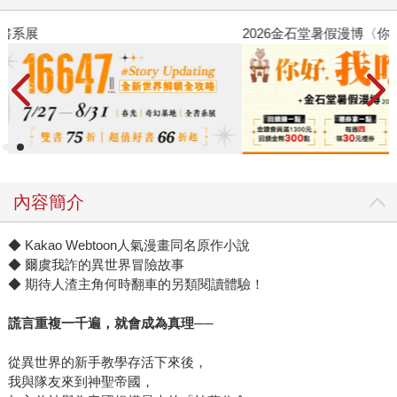
2026金石堂暑假漫博〈你好，我吃一點〉第二波
金
內容簡介
◆ Kakao Webtoon人氣漫畫同名原作小說
◆ 爾虞我詐的異世界冒險故事
◆ 期待人渣主角何時翻車的另類閱讀體驗！
謊言重複一千遍，就會成為真理──
從異世界的新手教學存活下來後，
我與隊友來到神聖帝國，