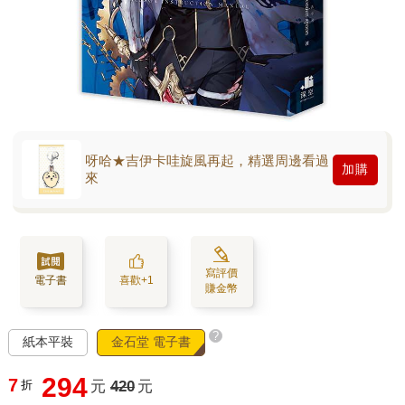
呀哈★吉伊卡哇旋風再起，精選周邊看過
加購
來
寫評價
電子書
喜歡+1
賺金幣
?
紙本平裝
金石堂 電子書
294
7
折
元
420
元