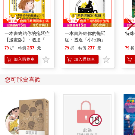
來。
「我們出發吧。」
「嗯。」
當我們慢慢走到外頭時，眾人的視線不知為何都集中到了我們身
上。
一本書終結你的拖延症
一本書終結你的拖延
特殊傳
當然有人只是不經意地看向這裡，但我猜大部分的人肯定都在注
【漫畫版】：透過「小
症：透過「小行動」打
意我們。
行動」打開大腦的行動
開大腦的行動開關，懶
237
237
79
折
特價
元
79
折
特價
元
79
折
「是宣熙英，就是這次……」
開關，懶人也能變身
人也能變身「行動派」
「那就是帕蘭這次招募到的小隊嗎？」
「行動派」的37個科
的37個科學方法
加入購物車
加入購物車
「聽說帕蘭砸了重金聘請他們入會……但有沒有真本事還有待查
學方法
證。」
「好羨慕喔，唉……他們光是起跑點就跟我們不一樣了……」
您可能會喜歡
「人家就是有那個能力啊。」
「不過他們是不是還沒展現過什麼實力啊？」
「所以他們現在才要去打怪，不是嗎？」
「他們是要進入公會提供給他們的副本吧。」
有人嫉妒我們，也有人議論紛紛。
看到我們持有的裝備，會覺得嫉妒也很正常。
雖然這些裝備是從公會倉庫借來的，但是在這個地方，一般人連
普通級的裝備都不見得擁有。