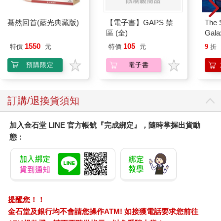
實際上對我們投以羨慕眼光的人，身上大多穿戴著破爛不堪的裝
備，當然會拿我們和自己比較。
驀然回首(藍光典藏版)
【電子書】GAPS 禁
The 
光看朴德久就知道了。他換掉了在新手教學中使用的那面破爛的
區 (全)
Gala
木盾，改拿看起來品質很好的鐵盾。
Peac
用鞋帶編成的皮革鎧甲也由鍊甲取代。要是朴德久的力量值再高
1550
105
特價
元
特價
元
9
折
Surpri
一點，就可以穿鈑金鎧甲了。
Mari
預購限定
電子書
至於原本拿在手上的劣質短刀，則是換成了粗短的鈍器。
Stor
儘管沒有英雄級的道具，這副模樣也算是擺脫新手的菜味了。
我一邊胡思亂想一邊移動腳步，隨後配戴著各家公會徽章的隊員
映入眼簾。
訂購/退換貨須知
「初次見面。」
「很高興見到你們。」
加入金石堂 LINE 官方帳號『完成綁定』，隨時掌握出貨動
隊長們事前見過幾次面，彼此自然地握手打招呼，其他隊員們也
態：
一樣。
胸前別著紅色徽章的顯然是紅色傭兵的成員，我看見他們用眼神
對我釋出莫名的善意。
很好。
「初次見面，我是紅色傭兵的崔英基。我從會長那裡聽說了很多
關於你的事，你就是那個……」
提醒您！！
「啊，很高興認識你，我叫李基英。」
金石堂及銀行均不會請您操作ATM! 如接獲電話要求您前往
目前外界所知的情況是紅色傭兵公會的會長車熙拉非常喜歡我，