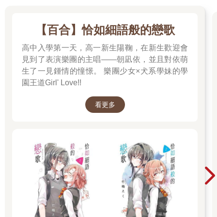
了。
終於到了遠征當天，一個不同於往常的忙碌早晨開始了。
【百合】恰如細語般的戀歌
「德久，該帶的東西都帶了嗎？」
「當然囉，多虧幾個公會成員事先幫忙把行李整理好了……」
高中入學第一天，高一新生陽鞠，在新生歡迎會
「熙英小姐，可以麻煩妳幫忙檢查一下有沒有遺漏的東西嗎？另
見到了表演樂團的主唱——朝凪依，並且對依萌
外，如果有人身體不舒服的話……」
生了一見鍾情的憧憬。 樂團少女×犬系學妹的學
「好的，基英先生。」
園王道Girl' Love!!
「白雪，妳幫我確認一下糧食、飲用水、藥水的狀態有沒有異
常。」
看更多
「好的，基英哥。」
其實最忙的人是我。
會受到上司喜愛的本來就是不用等人開口就主動做事的人。
我指的當然不是直接介入副本攻掠的行前規劃，或是做出會讓金
賢成感到不自在的事。
我做的是最重要的基本工作，比如確認必需品、提早做好遠征的
準備等等，換句話說，就是和攻掠副本沒有直接關係的雜事。
賢成啊，哥哥我全都會幫你準備好的，你用不著為這種事操心。
如我所料，我看見那小子滿意地看向我這裡。反正我的能力值和
攻擊力都比不上別人，在這種地方討好他也是很重要的。
我必須在他心中植入「這小子雖然很弱，但好像真的不能沒有