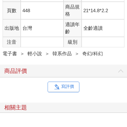
遇。
商品規
雖然不確定這會不會帶來正面效果就是了……
頁數
448
21*14.8*2.2
格
剛成立的小隊光是有機會進入稀有級副本就已經很幸運了，縱然
和其他小隊同行可能不太方便，換個角度想，卻也表示安全獲得
適讀年
出版地
台灣
全齡適讀
了保障。
齡
而且可以參考他們是怎麼行動的，也順便觀察副本要怎麼攻掠。
雖然和我們一起行動的小隊水準肯定算不上太高，但是能就近觀
注音
級別
察前輩的行動就已經對我們很有幫助了。
總而言之，無論從哪個角度來看，我們都很幸運。
電子書
＞
輕小說
＞
韓系作品
＞
奇幻/科幻
「話說回來……你真的打算帶她去嗎？」
「是的，雖然可能會有危險，但應該會是一個很好的經驗，畢竟
商品評價
年紀小既是她的缺點，也是她的優點。」
「這樣啊。」
金賢成在這種時候還想帶金藝莉同行，讓我感到相當意外。
寫評價
當然，前提是這趟旅程絕對是安全的。
她可是金賢成費盡心思栽培的人才，金賢成一定會想辦法排除不
可預期的危險。
相關主題
總之時間不斷流逝，小隊的完整度也逐漸提高。
隨著金賢成外出開會的次數越來越頻繁，更是讓人感覺到距離帕
蘭公會的第七小隊――金賢成小隊第一次遠征的日子越來越近