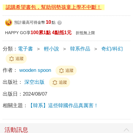
認購希望書包，幫助弱勢孩童上學不中斷！
10
預計最高可得金幣
點
?
100累1點 4點抵1元
HAPPY GO享
折抵無上限
分類：
電子書
＞
輕小說
＞
韓系作品
＞
奇幻/科幻
追蹤
作者：
wooden spoon
追蹤
出版社：
深空出版
追蹤
出版日：
2024/08/07
相關主題：
【韓系】這些韓國作品真厲害！
活動訊息