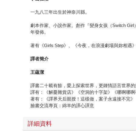
一九八三年出生於神奈川縣。
劇本作家、小說作家。創作『變身女孩（Switch Gi
年發佈。
著有《Girls Step》、《今夜，在浪漫劇場與
譯者簡介
王蘊潔
譯書二十載有餘，愛上探索世界，更鍾情語言世界的
譯有：《解憂雜貨店》《空洞的十字架》《哪啊哪啊
著有：《譯界天后親授！這樣做，案子永遠接不完》
臉書交流專頁：綿羊的譯心譯意
詳細資料