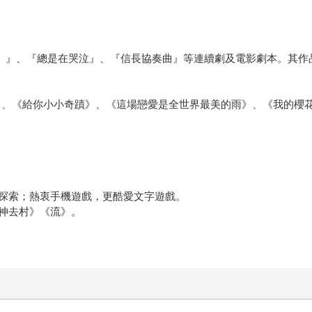
rl）』、『總是在哭泣』、『信長協奏曲』等連續劇及電影劇本。其作品《
妳相遇》、《給你小小奇蹟》、《這場戀愛是全世界最美的雨》、《我的櫻
探索；熱衷手機遊戲，更酷愛文字遊戲。
神去村》《流》。