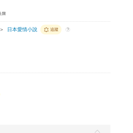
上限
＞
日本愛情小說
追蹤
?