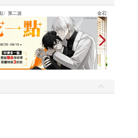
吃一點〉第二波
金石堂2026海