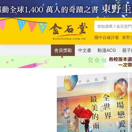
國中自修評量
東野
唯紅花綻放
奧德賽
會員獎勵
中文書
動漫ACG
親子