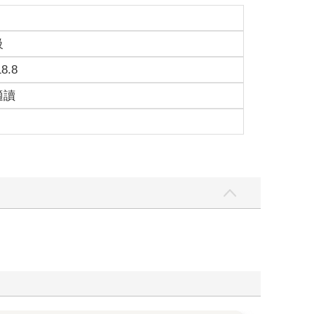
級
18.8
適讀