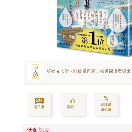
呀哈★吉伊卡哇旋風再起，精選周邊看過來
寫評價
電子書
喜歡+1
賺金幣
活動訊息