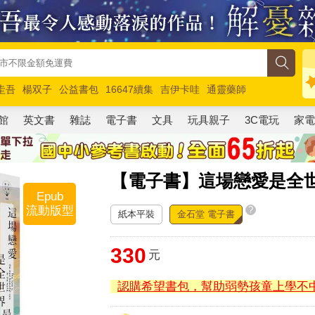
圭吾
楊双子
公益書包
16647續集
吉伊卡哇
通靈藥師
路邊攤新作
馬斯克
玩具總動員5
超慢跑
館
英文書
雜誌
電子書
文具
玩具親子
3C電玩
家
【電子書】這場戀愛是全
Epub
流動版型
?
紙本平裝
金石堂 電子書
330
元
認購希望書包，幫助弱勢孩童上學不