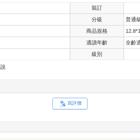
裝訂
分級
普通
商品規格
12.8*
適讀年齡
全齡
級別
小說
寫評價