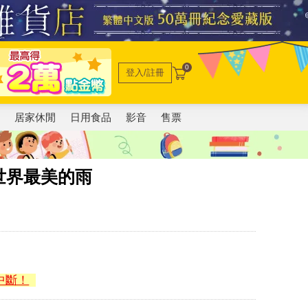
0
登入/註冊
電
居家休閒
日用食品
影音
售票
世界最美的雨
中斷！