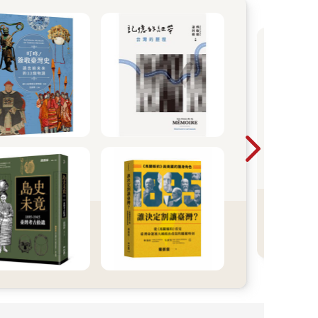
準
嗎
波
哈利
年，
下終
時優
過！