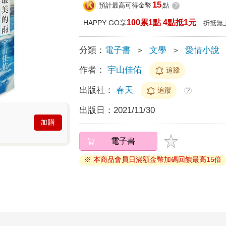
15
預計最高可得金幣
點
?
100累1點 4點抵1元
HAPPY GO享
折抵無
分類：
電子書
＞
文學
＞
愛情小說
作者：
宇山佳佑
追蹤
出版社：
春天
追蹤
?
出版日：
2021/11/30
加購
電子書
※ 本商品會員日滿額金幣加碼回饋最高15倍