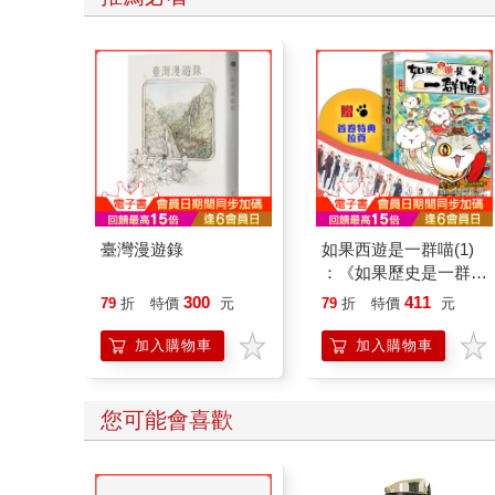
臺灣漫遊錄
如果西遊是一群喵(1)
：《如果歷史是一群
喵》作者最新力作，附
300
411
79
折
特價
元
79
折
特價
元
【首卷特典】拉頁
加入購物車
加入購物車
您可能會喜歡