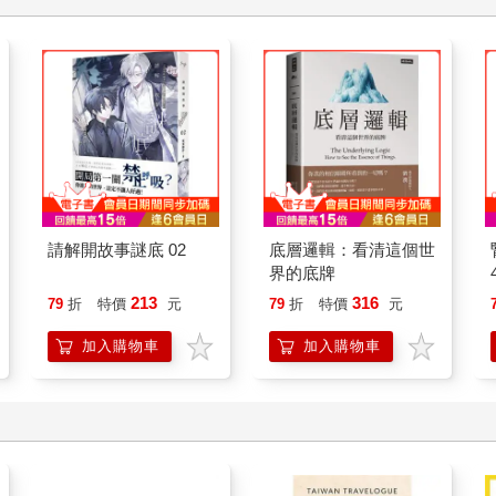
請解開故事謎底 02
底層邏輯：看清這個世
界的底牌
213
316
79
折
特價
元
79
折
特價
元
加入購物車
加入購物車