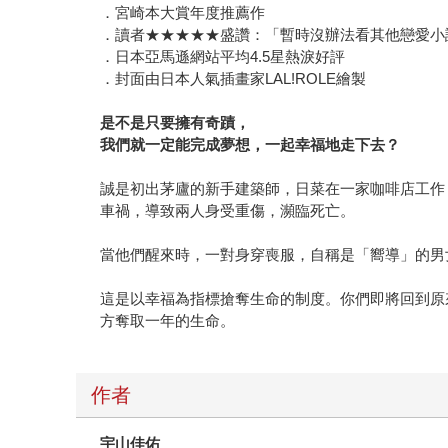
．宮崎本大賞年度推薦作
．讀者★★★★★盛讚：「暫時沒辦法看其他戀愛小
．日本亞馬遜網站平均4.5星熱淚好評
．封面由日本人氣插畫家LAL!ROLE繪製
是不是只要擁有奇蹟，
我們就一定能完成夢想，一起幸福地走下去？
誠是初出茅廬的新手建築師，日菜在一家咖啡店工作
車禍，導致兩人身受重傷，瀕臨死亡。
當他們醒來時，一對身穿喪服，自稱是「嚮導」的男
這是以幸福為指標搶奪生命的制度。你們即將回到原
方奪取一年的生命。
作者
宇山佳佑