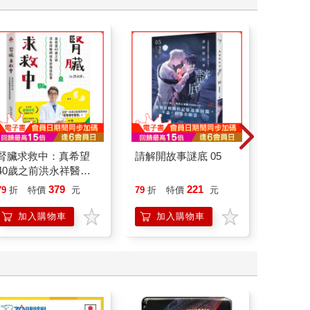
腎臟求救中：真希望
請解開故事謎底 05
北歐時
40歲之前洪永祥醫師
福國度
就告訴我這些事
379
221
79
折
特價
元
79
折
特價
元
79
折
加入購物車
加入購物車
加