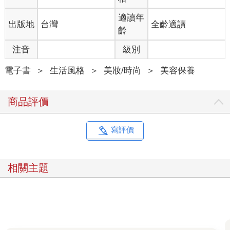
適讀年
出版地
台灣
全齡適讀
齡
注音
級別
電子書
＞
生活風格
＞
美妝/時尚
＞
美容保養
商品評價
寫評價
相關主題