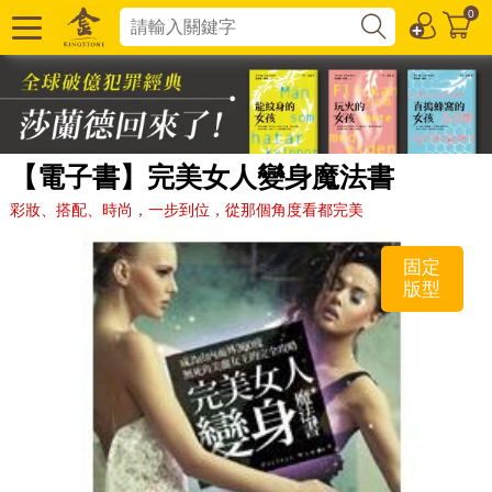
0
【電子書】完美女人變身魔法書
彩妝、搭配、時尚，一步到位，從那個角度看都完美
固定
版型