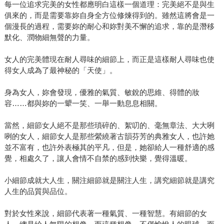
每一位追求完美的女性都應明白這樣一個道理：完美絕不是與生
俱來的，而是需要靠妳自身全方位修煉得到的。雖然這將會是一
個漫長的過程，需要妳的耐心和妳對美不懈的追求，靠的是潛移
默化、潤物細無聲的力量。
女人的完美體現在耐人尋味的細節上，而正是這樣耐人尋味也使
得女人成為了最神秘的「天使」。
身為女人，妳會發現，優雅的氣質、敏銳的思維、得體的妝
容……都與妳的一顰一笑、一舉一動息息相關。
當然，細節女人絕不是那些瑣碎的、絮叨的、毫無章法、大大咧
咧的女人，細節女人是那些縈繞著古韻芬芳的典雅女人，也許她
並不富有，也許外表極其的平凡，但是，她卻給人一種舒適的感
覺，相處久了，讓人會情不自禁的感到快樂，覺得溫暖。
小細節成就大人生，關注細節就是關注人生，講究細節就是講究
人生的品質與品位。
對於女性來說，細節代表著一種氣質、一種智慧。有細節的女