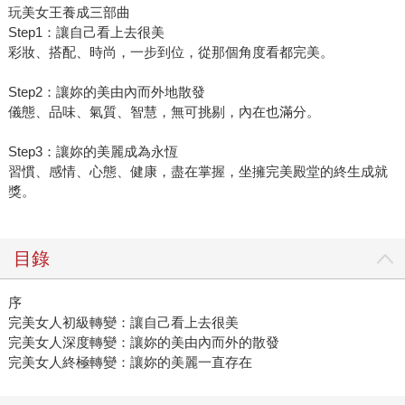
玩美女王養成三部曲
Step1：讓自己看上去很美
彩妝、搭配、時尚，一步到位，從那個角度看都完美。
Step2：讓妳的美由內而外地散發
儀態、品味、氣質、智慧，無可挑剔，內在也滿分。
Step3：讓妳的美麗成為永恆
習慣、感情、心態、健康，盡在掌握，坐擁完美殿堂的終生成就
獎。
目錄
序
完美女人初級轉變：讓自己看上去很美
完美女人深度轉變：讓妳的美由內而外的散發
完美女人終極轉變：讓妳的美麗一直存在