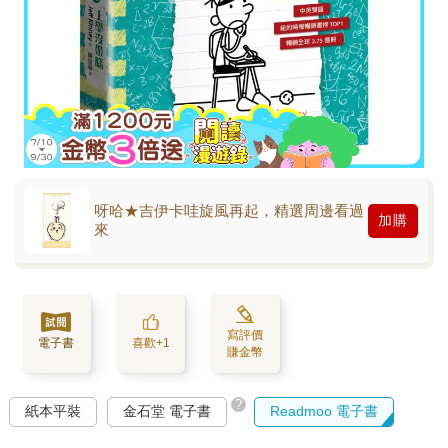
呀哈★吉伊卡哇旋風再起，精選周邊看過
加購
來
寫評價
電子書
喜歡+1
賺金幣
?
紙本平裝
金石堂 電子書
Readmoo 電子書