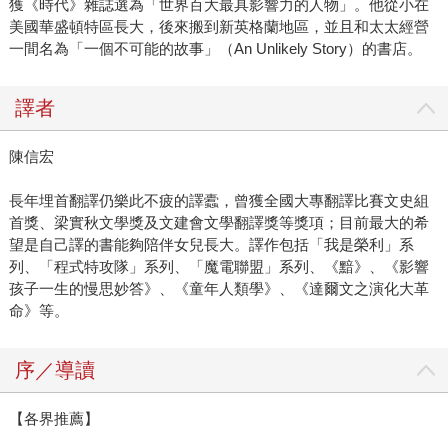
獲《時代》雜誌選為「世界百大最具影響力的人物」。他從小在
美國華盛頓特區長大，後來搬到新英格蘭地區，並且和太太經營
一間名為「一個不可能的故事」（An Unlikely Story）的書店。
譯者
陳信宏
長年埋首翻譯仍樂此不疲的譯蠹，曾獲全國大專翻譯比賽文史組
首獎、梁實秋文學獎及文建會文學翻譯獎等獎項；目前最大的希
望是自己譯的書能夠陪伴女兒長大。譯作包括「我是榮利」系
列、「程式特攻隊」系列、「魔電聯盟」系列、《黯》、《影響
孩子一生的慢思妙答》、《童年人類學》、《達爾文之演化大革
命》等。
序／導讀
【各界推薦】