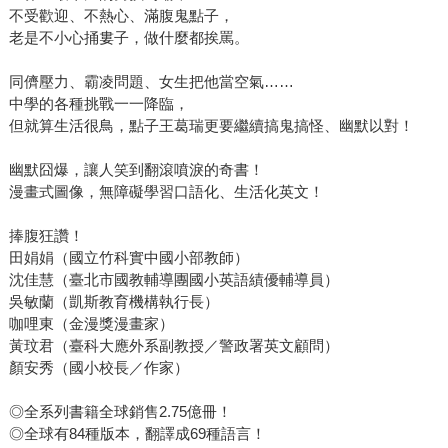
不受歡迎、不熱心、滿腹鬼點子，
老是不小心捅婁子，做什麼都挨罵。
同儕壓力、霸凌問題、女生把他當空氣……
中學的各種挑戰一一降臨，
但就算生活很鳥，點子王葛瑞更要繼續搞鬼搞怪、幽默以對！
幽默囧爆，讓人笑到翻滾噴淚的奇書！
漫畫式圖像，無障礙學習口語化、生活化英文！
捧腹狂讚！
田娟娟（國立竹科實中國小部教師）
沈佳慧（臺北市國教輔導團國小英語績優輔導員）
吳敏蘭（凱斯教育機構執行長）
咖哩東（金漫獎漫畫家）
黃玟君（臺科大應外系副教授／警政署英文顧問）
顏安秀（國小校長／作家）
◎全系列書籍全球銷售2.75億冊！
◎全球有84種版本，翻譯成69種語言！