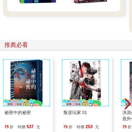
推薦必看
祕密中的祕密
叛逆玩家 01
演員
底外
537
253
79
折
特價
元
79
折
特價
元
79
折