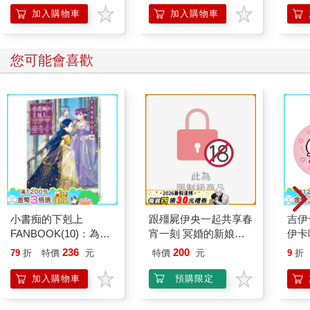
加入購物車
加入購物車
您可能會喜歡
小書痴的下剋上
跟殭屍伊央一起共享春
吉伊
FANBOOK(10)：為了
宵一刻 冥婚的新娘番
伊卡
成為圖書管理員不擇手
外篇
236
200
79
折
特價
元
特價
元
9
折
段！
加入購物車
預購限定