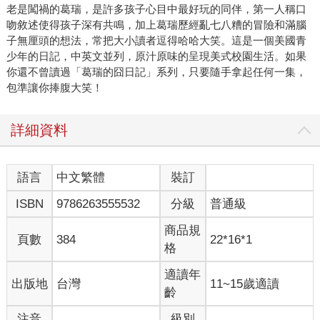
老是闖禍的葛瑞，是許多孩子心目中最好玩的同伴，第一人稱口
吻敘述使得孩子深有共鳴，加上葛瑞歷經亂七八糟的冒險和滿腦
子無厘頭的想法，常把大小讀者逗得哈哈大笑。這是一個美國青
少年的日記，中英文並列，原汁原味的呈現美式校園生活。如果
你還不曾讀過「葛瑞的囧日記」系列，只要隨手拿起任何一集，
包準讓你捧腹大笑！
詳細資料
語言
中文繁體
裝訂
ISBN
9786263555532
分級
普通級
商品規
頁數
384
22*16*1
格
適讀年
出版地
台灣
11~15歲適讀
齡
注音
級別