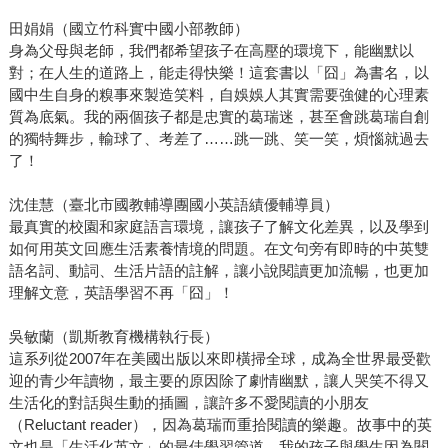
田娟娟（國立竹科實中國小部教師）
身為父母與老師，我們都希望孩子在高壓的環境下，能幽默以
對；在人生的道路上，能走得快樂！這套書以「囧」為書名，以
國中生自身的糗事來製造笑料，自娛娛人其實需要強健的心理素
質為底氣。我的兩個孩子都是忠實的葛瑞迷，甚至會跳葛瑞自創
的獨特舞步，輸球了、考差了……跳一跳、笑一笑，煩惱就過去
了！
沈佳慧（臺北市國教輔導團國小英語績優輔導員）
最真實的校園和家庭語言環境，讓孩子了解文化差異，以及學到
如何用英文回應生活素養情境的問題。在文句旁有即時的中英雙
語名詞、動詞、生活片語的註解，讓小說閱讀更加流暢，也更加
理解文意，英語學習不再「囧」！
吳敏蘭（凱斯教育機構執行長）
這系列從2007年在美國出版以來即橫掃全球，成為全世界最受歡
迎的青少年讀物，最主要的原因除了劇情幽默，讓人哭笑不得又
生活化的對話與生動的插圖，讓許多不愛閱讀的小朋友
（Reluctant reader），因為葛瑞而重拾閱讀的樂趣。故事中的英
文也是「生活化英文」的最佳學習管道，我的孩子與學生因為閱