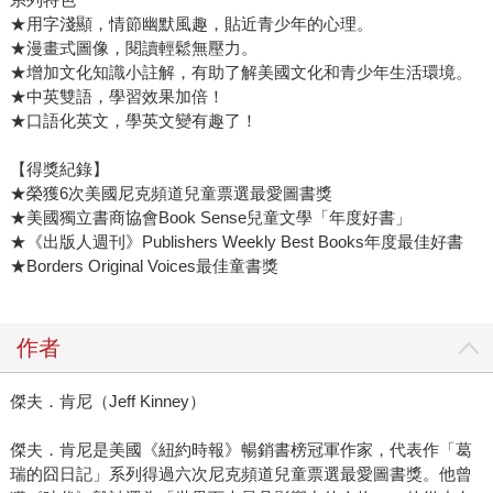
★用字淺顯，情節幽默風趣，貼近青少年的心理。
★漫畫式圖像，閱讀輕鬆無壓力。
★增加文化知識小註解，有助了解美國文化和青少年生活環境。
★中英雙語，學習效果加倍！
★口語化英文，學英文變有趣了！
【得獎紀錄】
★榮獲6次美國尼克頻道兒童票選最愛圖書獎
★美國獨立書商協會Book Sense兒童文學「年度好書」
★《出版人週刊》Publishers Weekly Best Books年度最佳好書
★Borders Original Voices最佳童書獎
作者
傑夫．肯尼（Jeff Kinney）
傑夫．肯尼是美國《紐約時報》暢銷書榜冠軍作家，代表作「葛
瑞的囧日記」系列得過六次尼克頻道兒童票選最愛圖書獎。他曾