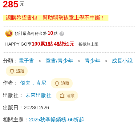
285
元
認購希望書包，幫助弱勢孩童上學不中斷！
10
預計最高可得金幣
點
?
100累1點 4點抵1元
HAPPY GO享
折抵無上限
分類：
電子書
＞
童書/青少年
＞
青少年
＞
成長小說
追蹤
作者：
傑夫．肯尼
追蹤
出版社：
未來出版社
追蹤
出版日：
2023/12/26
相關主題：
2025秋季暢銷榜-66折起