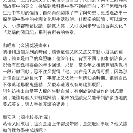
讀故事中的英文，接觸到教科書中學不到的面向，不但累積許多
生活中常用的俚語，自然而然認識了單字與句型，更透過故事一
探美國中學生的校園文化與生活型態。什麼樣的閱讀，可以讓大
人、小孩都輕鬆悅讀、開懷大笑，又可以同步學習語言與文化？
「葛瑞的囧日記」系列有所有的答案。
咖哩東（金漫獎漫畫家）
初接觸這個系列的時候，感覺這個又懶又皮又有點小囂張的葛
瑞，簡直是自己的寫照嘛！儘管年代、背景不同，但相信許多人
都會有些蠢得要命的年少回憶。只是，當多年之後總算能夠保持
一段距離回顧，忍不住又覺得「他」實在是天真得可愛，因為那
是個自認已經長大了，事實上又依然一無所知的時期。遺憾自己
不像葛瑞那麼鬼靈精，又慶幸遭遇沒有葛瑞那麼囧。
詞句彷彿出自當事人般的生動自然，有別於刻板做作的制式讀
物，能讓每個人都輕鬆閱讀，最棒的是讀完又能學到許多道地的
美式英文，讓人重拾閱讀的樂趣！
顏安秀（國小校長/作家）
葛瑞又回來啦，這次是連上學都沒帶腦，是怎麼回事呢？他又該
如何拯救學校成績呢？