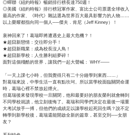
◎蟬聯《紐約時報》暢銷排行榜長達750週！
◎美國《紐約時報》排行榜冠軍作家、富比士公司票選全球收入
最高的作家、《時代》雜誌選為世界百大最具影響力的人物……
以上榮耀都指向同一個人──傑夫．肯尼（Jeff Kinney）！
衰神回來了！葛瑞即將遭遇史上最大危機？！
★超囧新戀情：交往即分手！
★超囧新職業：成為校長沒人鳥！
★超囧新學校：人生勝利組夢碎！
面對這個殘酷的世界，讓我們一起大聲喊： WHY——
「一天上課七小時，但我覺得只有二十分鐘學到東西……」
對葛瑞來說，中學生活一直有點坎坷。所以當學校面臨關閉命運
時，葛瑞心裡不禁放起煙火。
但葛瑞後來發現學校一旦關閉，他和最要好的朋友榮利就會轉到
不同學校就讀，他立刻後悔了。葛瑞和同學們決定在最後一場重
大考試放手一搏，但他們的成績足以讓學校起死回生嗎？說不定
轉學到新學校後，葛瑞還能開啟全新的篇章，甚至交到──女朋
友？
系列特色