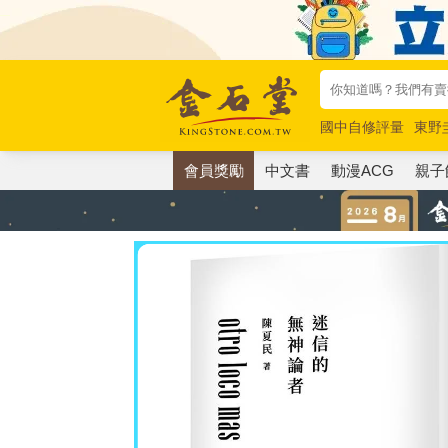
國中自修評量
東野
唯紅花綻放
奧德賽
會員獎勵
中文書
動漫ACG
親子