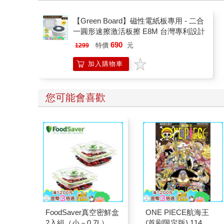
【Green Board】磁性電紙板專用 - 二合
一圓形速擦激活板擦 E8M 台灣專利設計
690
特價
元
1299
加入購物車
您可能會喜歡
FoodSaver真空密鮮盒
ONE PIECE航海王
2入組（小－0.7L）
(首刷限定版) 114