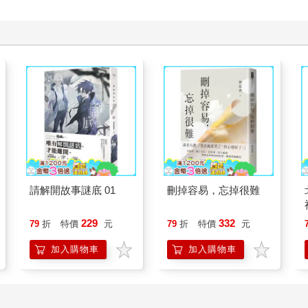
請解開故事謎底 01
刪掉容易，忘掉很難
229
332
79
折
特價
元
79
折
特價
元
加入購物車
加入購物車