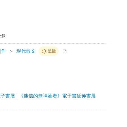
上限
創作
＞
現代散文
追蹤
?
慶電子書展
《迷信的無神論者》電子書延伸書展