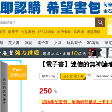
圭吾
楊双子
公益書包
16647續集
吉伊卡哇
高希均
通靈藥師
路邊攤新作
馬斯克
玩具總動員5
超慢跑
館
英文書
雜誌
電子書
文具
玩具親子
3C電玩
家
【電子書】迷信的無神論
Epub
流動版型
?
紙本平裝
金石堂 電子書
Readmoo
250
元
認購希望書包，幫助弱勢孩童上學不