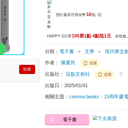
10
預計最高可得金幣
點
?
100累1點 4點抵1元
HAPPY GO享
折抵無
分類：
電子書
＞
文學
＞
現代華文
作者：
陳夏民
追蹤
加購
出版社：
逗點文創社
追蹤
?
出版日：
2025/01/01
相關主題：
comma books：15周年
電子書