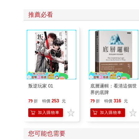
推薦必看
叛逆玩家 01
底層邏輯：看清這個世
界的底牌
253
316
79
折
特價
元
79
折
特價
元
加入購物車
加入購物車
您可能也需要