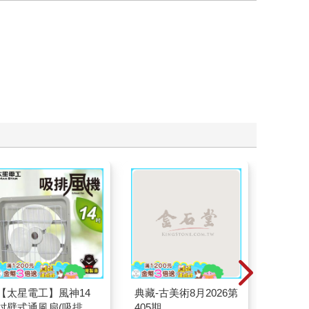
【太星電工】風神14
典藏-古美術8月2026第
劇場版 L
吋壁式通風扇(吸排風
405期
之空女