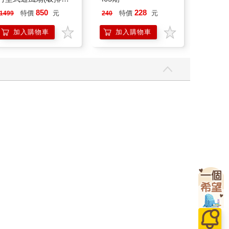
機)
樂部 Blo
850
228
35
特價
元
特價
元
特價
1499
240
Party
加入購物車
加入購物車
加