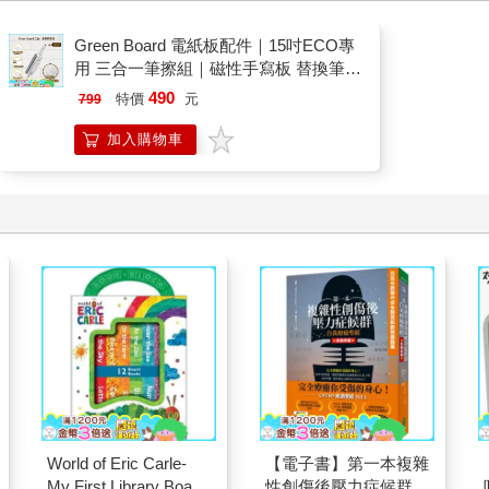
Green Board 電紙板配件｜15吋ECO專
用 三合一筆擦組｜磁性手寫板 替換筆
板擦
490
特價
元
799
加入購物車
World of Eric Carle-
【電子書】第一本複雜
My First Library Board
性創傷後壓力症候群自