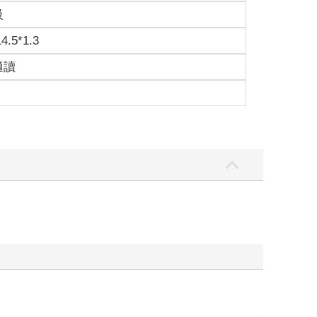
級
14.5*1.3
適讀