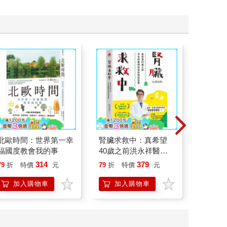
北歐時間：世界第一幸
腎臟求救中：真希望
怪奇微
福國度教會我的事
40歲之前洪永祥醫師
就告訴我這些事
314
379
79
折
特價
元
79
折
特價
元
79
折
加入購物車
加入購物車
加