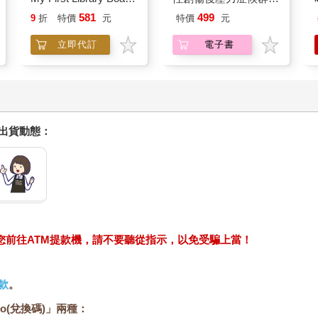
Book Block Set
我療癒聖經（長銷典
581
499
9
折
特價
元
特價
元
藏）
立即代訂
電子書
握出貨動態：
求您前往ATM提款機，請不要聽從指示，以免受騙上當！
款
。
o(兌換碼)」兩種：