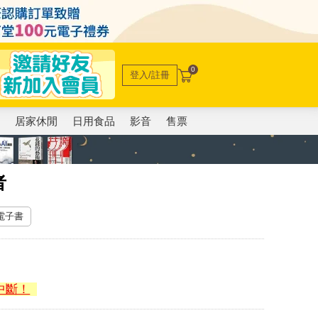
0
登入/註冊
電
居家休閒
日用食品
影音
售票
者
 電子書
中斷！