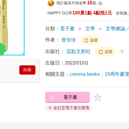
10
預計最高可得金幣
點
?
100累1點 4點抵1元
HAPPY GO享
折抵無
分類：
電子書
＞
文學
＞
文學總論
作者：
曾珍珍
追蹤
出版社：
逗點文創社
追蹤
?
出版日：
2022/01/01
加購
相關主題：
comma books：15周年
電子書
※ 金石堂電子書怎麼看