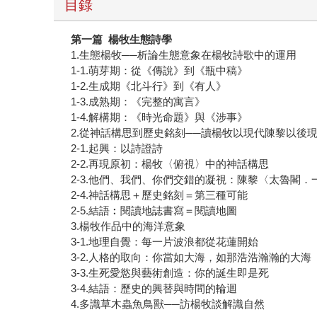
目錄
第一篇 楊牧生態詩學
1.生態楊牧──析論生態意象在楊牧詩歌中的運用
1-1.萌芽期：從《傳說》到《瓶中稿》
1-2.生成期《北斗行》到《有人》
1-3.成熟期：《完整的寓言》
1-4.解構期：《時光命題》與《涉事》
2.從神話構思到歷史銘刻──讀楊牧以現代陳黎以後
2-1.起興：以詩證詩
2-2.再現原初：楊牧〈俯視〉中的神話構思
2-3.他們、我們、你們交錯的凝視：陳黎〈太魯閣
2-4.神話構思＋歷史銘刻＝第三種可能
2-5.結語︰閱讀地誌書寫＝閱讀地圖
3.楊牧作品中的海洋意象
3-1.地理自覺：每一片波浪都從花蓮開始
3-2.人格的取向：你當如大海，如那浩浩瀚瀚的大海
3-3.生死愛慾與藝術創造：你的誕生即是死
3-4.結語：歷史的興替與時間的輪迴
4.多識草木蟲魚鳥獸──訪楊牧談解識自然