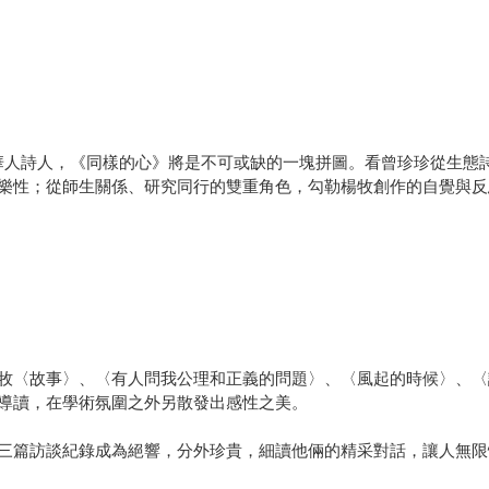
華人詩人，《同樣的心》將是不可或缺的一塊拼圖。看曾珍珍從生態
樂性；從師生關係、研究同行的雙重角色，勾勒楊牧創作的自覺與反
牧〈故事〉、〈有人問我公理和正義的問題〉、〈風起的時候〉、〈
導讀，在學術氛圍之外另散發出感性之美。
三篇訪談紀錄成為絕響，分外珍貴，細讀他倆的精采對話，讓人無限