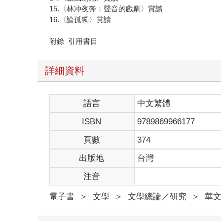
15.〈林冲夜奔：聲音的戲劇〉賞讀
16.〈論孤獨〉賞讀
附錄 引用書目
詳細資料
語言
中文繁體
ISBN
9789869966177
頁數
374
出版地
台灣
注音
電子書
＞
文學
＞
文學總論／研究
＞
華