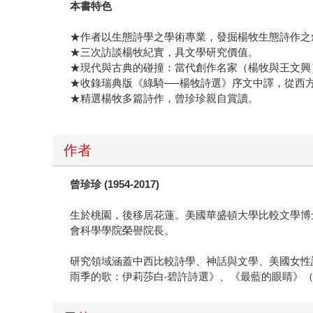
本書特色
★作者以生態詩學之學術專業，發掘楊牧生態詩作之
★三次訪談楊牧紀實，具文學研究價值。
★現代與古典的碰撞：當代創作名家（楊牧與王文興
★收錄瑞典版《綠騎──楊牧詩選》序文中譯，從西
★精選楊牧多篇詩作，曾珍珍親自賞讀。
作者
曾珍珍 (1954-2017)
生於桃園，後移居花蓮。美國華盛頓大學比較文學博
會科學學院榮譽院長。
研究領域涵蓋中西比較詩學、神話與文學、美國女性
雨季的歌：伊莉莎白‧碧許詩選》、《最藍的眼睛》（獲