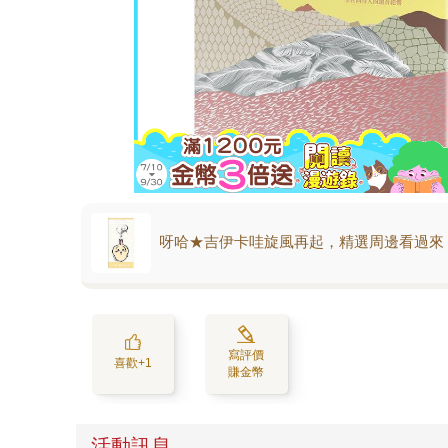
呀哈★吉伊卡哇旋風再起，精選周邊看過來
寫評價
喜歡+1
賺金幣
活動訊息