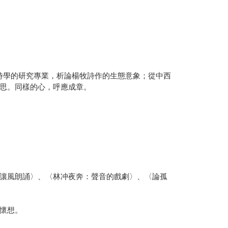
詩學的研究專業，析論楊牧詩作的生態意象；從中西
思。同樣的心，呼應成章。
讓風朗誦〉、〈林冲夜奔：聲音的戲劇〉、〈論孤
懷想。