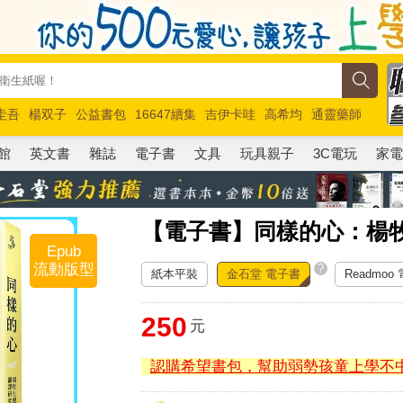
圭吾
楊双子
公益書包
16647續集
吉伊卡哇
高希均
通靈藥師
路邊攤新作
馬斯克
玩具總動員5
超慢跑
館
英文書
雜誌
電子書
文具
玩具親子
3C電玩
家
【電子書】同樣的心：楊
Epub
流動版型
?
紙本平裝
金石堂 電子書
Readmoo
250
元
認購希望書包，幫助弱勢孩童上學不