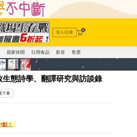
0
登入/註冊
電
居家休閒
日用食品
影音
售票
牧生態詩學、翻譯研究與訪談錄
 電子書
中斷！