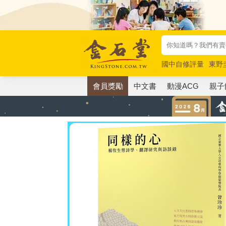
國中自修評量
東野
唯紅花綻放
奧德賽
會員獎勵
中文書
動漫ACG
親子