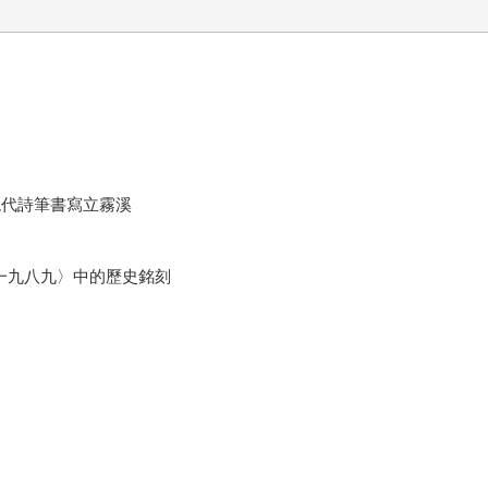
現代詩筆書寫立霧溪
．一九八九〉中的歷史銘刻