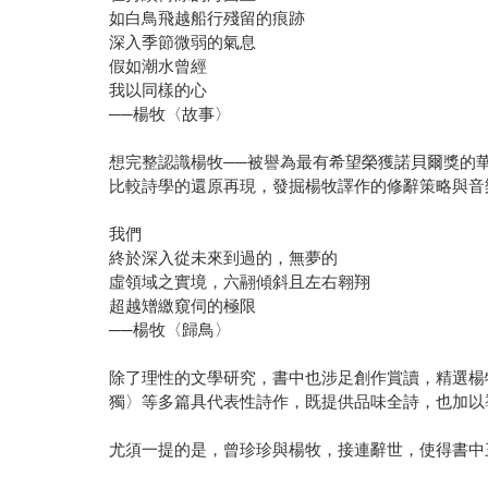
如白鳥飛越船行殘留的痕跡
深入季節微弱的氣息
假如潮水曾經
我以同樣的心
──楊牧〈故事〉
想完整認識楊牧──被譽為最有希望榮獲諾貝爾獎的
比較詩學的還原再現，發掘楊牧譯作的修辭策略與音
我們
終於深入從未來到過的，無夢的
虛領域之實境，六翮傾斜且左右翱翔
超越矰繳窺伺的極限
──楊牧〈歸鳥〉
除了理性的文學研究，書中也涉足創作賞讀，精選楊
獨〉等多篇具代表性詩作，既提供品味全詩，也加以
尤須一提的是，曾珍珍與楊牧，接連辭世，使得書中