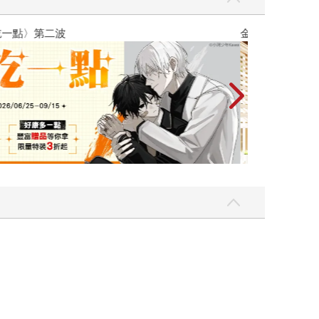
吃一點〉第二波
金石堂2026海