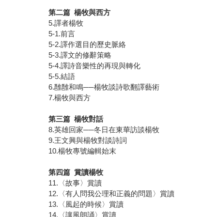
第二篇 楊牧與西方
5.譯者楊牧
5-1.前言
5-2.譯作選目的歷史脈絡
5-3.譯文的修辭策略
5-4.譯詩音樂性的再現與轉化
5-5.結語
6.雝雝和鳴──楊牧談詩歌翻譯藝術
7.楊牧與西方
第三篇 楊牧對話
8.英雄回家──冬日在東華訪談楊牧
9.王文興與楊牧對談詩詞
10.楊牧專號編輯始末
第四篇 賞讀楊牧
11.〈故事〉賞讀
12.〈有人問我公理和正義的問題〉賞讀
13.〈風起的時候〉賞讀
14.〈讓風朗誦〉賞讀