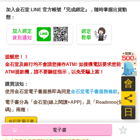
加入金石堂 LINE 官方帳號『完成綁定』，隨時掌握出貨動
態：
提醒您！！
金石堂及銀行均不會請您操作ATM! 如接獲電話要求您前往
ATM提款機，請不要聽從指示，以免受騙上當！
會
購買須知：
使用金石堂電子書服務即為同意
金石堂電子書服務條款
。
員
電子書分為「金石堂(線上閱讀+APP)」及「Readmoo(兌換
日
碼)」兩種：
電子書
將儲存於會員中心→電子書服務「我的e書櫃」，點選線上
閱讀直接開啟閱讀。