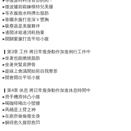
▸等微波時料理背部的肉！
▸微波爐前鍛鍊模特兒美腿
▸等衣服脫水時擠出脂肪
▸靠曬衣服打造深Ｖ豐胸
▸吸塵器是美腿夥伴
▸邊開冰箱邊消耗熱量
▸開關窗簾打造平坦小腹
▎第3章 工作 將日常瘦身動作加進例行工作中
▸坐著也能燃燒脂肪
▸坐著夾緊肩胛骨
▸趁線上會議開始前自我整形
▸開會開出平坦小腹
▎第4章 休息 將日常瘦身動作加進休息時間中
▸滑手機滑掉凸小腹
▸喝咖啡喝出小蠻腰
▸馬桶是上臂之神
▸在廁所偷偷瘦全身
▸躺得愈久腹部愈凹