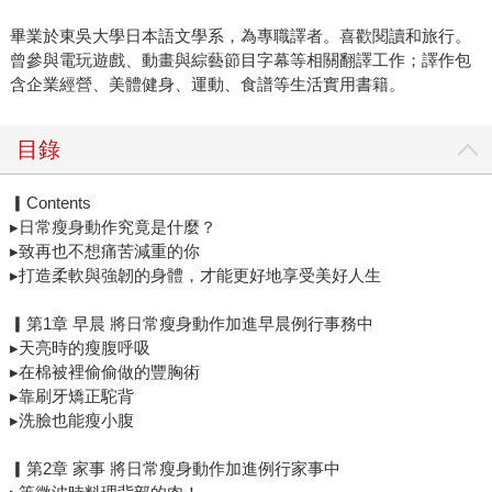
畢業於東吳大學日本語文學系，為專職譯者。喜歡閱讀和旅行。
曾參與電玩遊戲、動畫與綜藝節目字幕等相關翻譯工作；譯作包
含企業經營、美體健身、運動、食譜等生活實用書籍。
目錄
▎Contents
▸日常瘦身動作究竟是什麼？
▸致再也不想痛苦減重的你
▸打造柔軟與強韌的身體，才能更好地享受美好人生
▎第1章 早晨 將日常瘦身動作加進早晨例行事務中
▸天亮時的瘦腹呼吸
▸在棉被裡偷偷做的豐胸術
▸靠刷牙矯正駝背
▸洗臉也能瘦小腹
▎第2章 家事 將日常瘦身動作加進例行家事中