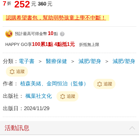
252
7
折
元
360
元
認購希望書包，幫助弱勢孩童上學不中斷！
10
預計最高可得金幣
點
?
100累1點 4點抵1元
HAPPY GO享
折抵無上限
分類：
電子書
＞
醫療保健
＞
減肥/塑身
＞
減肥/塑身
追蹤
作者：
植森美緒、金岡恒治（監修）
追蹤
出版社：
楓葉社文化
追蹤
出版日：
2024/11/29
活動訊息