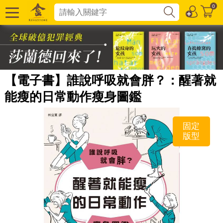
0
【電子書】誰說呼吸就會胖？：醒著就
能瘦的日常動作瘦身圖鑑
固定
版型