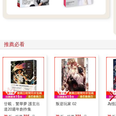
推薦必看
廿載．繁華夢 護玄出
叛逆玩家 02
為怪
道20週年創作集