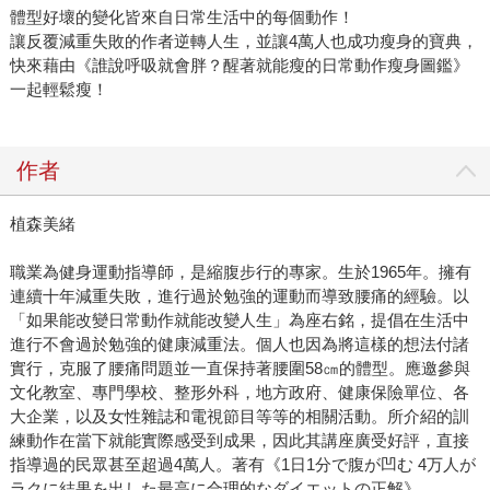
體型好壞的變化皆來自日常生活中的每個動作！
讓反覆減重失敗的作者逆轉人生，並讓4萬人也成功瘦身的寶典，
快來藉由《誰說呼吸就會胖？醒著就能瘦的日常動作瘦身圖鑑》
一起輕鬆瘦！
作者
植森美緒
職業為健身運動指導師，是縮腹步行的專家。生於1965年。擁有
連續十年減重失敗，進行過於勉強的運動而導致腰痛的經驗。以
「如果能改變日常動作就能改變人生」為座右銘，提倡在生活中
進行不會過於勉強的健康減重法。個人也因為將這樣的想法付諸
實行，克服了腰痛問題並一直保持著腰圍58㎝的體型。應邀參與
文化教室、專門學校、整形外科，地方政府、健康保險單位、各
大企業，以及女性雜誌和電視節目等等的相關活動。所介紹的訓
練動作在當下就能實際感受到成果，因此其講座廣受好評，直接
指導過的民眾甚至超過4萬人。著有《1日1分で腹が凹む 4万人が
ラクに結果を出した最高に合理的なダイエットの正解》