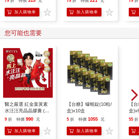
315
221
79
折
特價
元
79
折
特價
元
79
折
加入購物車
加入購物車
您可能也需要
醫之嚴選 紅金葉黃素
【台糖】蠔蜆錠(10粒/
【台
水汪汪亮晶晶膠囊 (30
盒)x10盒
盒)x
顆/袋)
990
1055
9
折
特價
元
5
折
特價
元
55
折
加入購物車
加入購物車