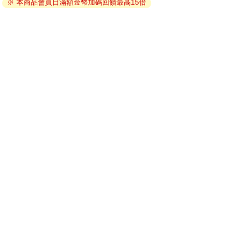
※ 本商品會員日滿額金幣加碼回饋最高15倍
線上閱讀：
建議使用Chrome、Microsoft Edge 有較佳的線上瀏覽效
果， iOS 16 或以上版本，Android 6.0 以上版本，建議裝
置有6GB以上的記憶體，至少有 30 MB以上的容量。
離線閱讀：
APP下載：
iOS
Android
安裝電子書APP後，請依照提示登入「會員中心」→「我
的E書櫃」→「電子書APP通行碼/載具管理」，取得通行
碼再登入下載您所購買的電子書。完成下載後，點選任一
書籍即可開始離線閱讀。
請至會員中心→電子書服務「我的e書櫃」領取複製『兌換
碼』至電子書服務商Readmoo進行兌換。
退換貨須知：
因版權保護，您在金石堂所購買的電子書僅能以金石堂專屬
的閱讀軟體開啟閱讀，無法以其他閱讀器或直接下載檔案。
依據「消費者保護法」第19條及行政院消費者保護處公告之