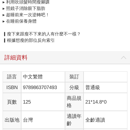
▸ 利用吹頭髮時間瘦腳踝
▸ 照鏡子消除眼下脂肪
▸ 趁睡前來一次逆轉吧！
▸ 在睡前保養身體
▎瘦下來跟瘦不下來的人有什麼不一樣？
▎根據想瘦的部位反向索引
詳細資料
語言
中文繁體
裝訂
ISBN
9789863707493
分級
普通級
商品規
頁數
125
21*14.8*0
格
適讀年
出版地
台灣
全齡適讀
齡