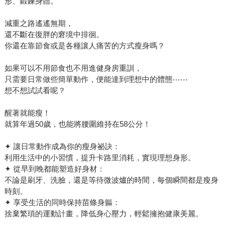
形、鍛鍊身體。
減重之路遙遙無期，
還不斷在復胖的窘境中排徊。
你還在靠節食或是各種讓人痛苦的方式瘦身嗎？
如果可以不用節食也不用進健身房重訓，
只需要日常做些簡單動作，便能達到理想中的體態⋯⋯
想不想試試看呢？
醒著就能瘦！
就算年過50歲，也能將腰圍維持在58公分！
✦ 讓日常動作成為你的瘦身祕訣：
利用生活中的小習慣，提升卡路里消耗，實現理想身形。
✦ 從早到晚都能塑造好身材：
不論是刷牙、洗臉，還是等待微波爐的時間，每個瞬間都是瘦身
時刻。
✦ 享受生活的同時保持苗條身軀：
捨棄繁瑣的運動計畫，降低身心壓力，輕鬆擁抱健康美麗。