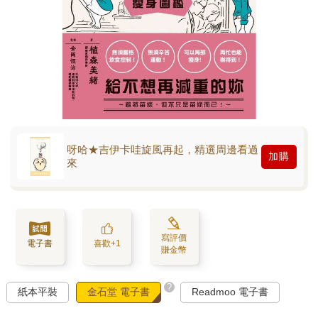
呀哈★吉伊卡哇旋風再起，精選周邊看過
加購
來
寫評價
電子書
喜歡+1
賺金幣
?
紙本平裝
金石堂 電子書
Readmoo 電子書