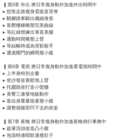
▎第5章 外出 將日常瘦身動作加進外出時間中
▸ 想靠走路瘦身需挺直背脊
▸ 騎腳踏車騎出纖細身形
▸ 靠爬樓梯雕塑完美曲線
▸ 等紅綠燈練出筆直美腿
▸ 通勤時間雕塑上臂
▸ 等結帳時成為背影殺手
▸ 通過閘門的瞬間瘦小腹
▎第6章 電視 將日常瘦身動作加進看電視時間中
▸ 上半身特別企畫
▸ 坐沙發改善鬆弛上臂
▸ 托腮跪坐打造小蠻腰
▸ 美臀三連發地板動作
▸ 靠自身重量跪著瘦小腹
▸ 讓整個腹部凹下去的坐姿
▎第7章 夜晚 將日常瘦身動作加進夜晚例行事務中
▸ 趁著洗頭改造凸小腹
▸ 泡澡時邊唱歌邊瘦肚子