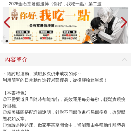
2026金石堂暑假漫博〈你好，我吃一點〉第二波
金
內容簡介
～給討厭運動、減肥多次仍未成功的你～
利用簡單的日常動作進行局部瘦身，從復胖輪迴畢業！
【本書特色】
◎不需要道具且隨時都能進行，高效運用每分每秒，輕鬆實現瘦
身目標。
◎精美插圖搭配詳細說明，針對不同部位進行局部瘦身，改變體
態易如反掌。
◎無論是剛起床、做家事甚至開會中，皆能藉由各種動作雕塑身