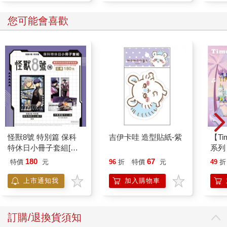
您可能會喜歡
怪獸8號 特別篇 保科
吉伊卡哇 造型貼紙-紫
【T
特休日小冊子套組[限
系列
加購]
禮物
180
67
特價
元
96
折
特價
元
49
折
上市通知我
加入購物車
訂購/退換貨須知