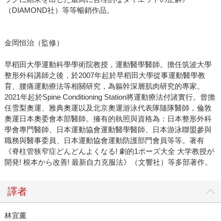
（DIAMOND社）等等暢銷作品。
金岡恒治（監修）
早稻田大學運動科學學術院教授，運動醫學醫師。擔任筑波大學
整形外科講師之後，於2007年起於早稻田大學從事運動醫學教
育、腰痛運動療法等相關研究，為軀幹深層肌肉研究的專家。
2021年起於Spine Conditioning Station將運動療法付諸實行。曾擔
任雪梨奧運、雅典奧運以及北京奧運游泳代表隊隨隊醫師，倫敦
奧運日本奧委會本部醫師。擁有的執照與資格為：日本整形外科
學會專門醫師、日本運動協會運動醫學醫師、日本游泳聯盟參與
職務與醫事委員、日本運動協會運動防護部門會員等等。著有
《脊柱管狭窄症どんどんよくなる! 劇的1ポーズ大全 大学教授が
開発! 根本から改善! 最新自力克服法》（文響社）等多部著作。
譯者
林宜薰