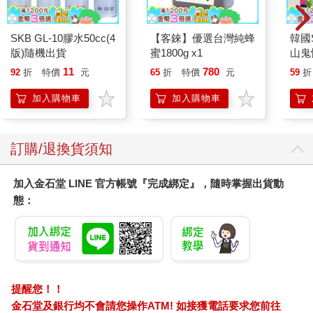
所以，無論是誦經還是用餐的時候，只要一有空檔，他就會伸手
輕摸鼻尖，而鼻子只是規規矩矩地停留在嘴脣上，看不出要往下
SKB GL-10膠水50cc(4
【客錸】優選台灣純蜂
韓國S
垂的跡象。睡了一晚之後，隔天內供起了個大早，第一件事就是
版)隨機出貨
蜜1800g x1
山鬼
摸摸自己的鼻子，發現它還是一樣短。這時候，他的心情有如達
450
11
780
92
折
特價
元
65
折
特價
元
59
折
成抄寫《法華經》的功德，好幾年不曾這麼暢快。
然而，在之後的兩、三天裡，內供發現了意料之外的事實……
加入購物車
加入購物車
（待續，請直接閱讀本書）
訂購/退換貨須知
加入金石堂 LINE 官方帳號『完成綁定』，隨時掌握出貨動
態：
提醒您！！
金石堂及銀行均不會請您操作ATM! 如接獲電話要求您前往