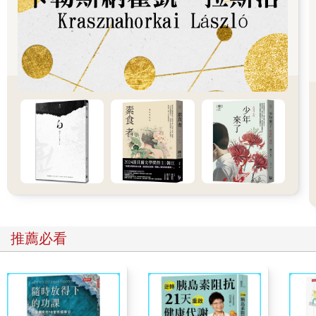
內供所期待的，弟子開始極力相勸，而最後內供也順理成章，決
定聽從弟子的熱心勸告。
那個方法非常簡單，只要先用熱水燙鼻子，然後讓人踩一踩即
可。
要熱水的話，寺裡的澡堂每天都有燒。於是，弟子馬上用提子從
澡堂裝來一壺燙到手指伸不進去的熱水。可是，要是直接把鼻子
伸進去，臉恐怕會被冒出來的蒸氣燙傷。所以，他就在折敷上開
一個洞，蓋在提子上，再把鼻子穿過那個洞伸進去。只把鼻子浸
在熱水裡，就一點也不燙了。
過了一會兒，弟子說：「差不多燙好了吧！」
內供露出苦笑。光聽這句話，誰也不會想到是在說鼻子吧！
鼻子被熱水燙過之後，好像被跳蚤咬了一樣癢得受不了。內供把
鼻子從折敷的洞裡抽出來，然後弟子便伸出雙腳，開始用力猛踩
還冒著熱氣的鼻子。內供側躺著，把鼻子伸到地板上，看著弟子
的腳在自己眼前上上下下。弟子不時露出同情的表情，一邊低頭
推薦必看
看著內供的光頭，一邊問：「您不痛嗎？大夫說要用盡全力踩，
但您真的不痛嗎？」
內供想要搖頭表示不痛，但是鼻子被弟子踩住，脖子沒辦法自由
轉動。他把眼睛往上吊，瞪著弟子龜裂的腳，用憤怒的語氣回
答：「我不痛！」