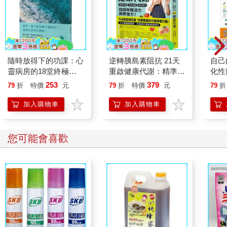
其實，由於鼻子正癢得受不了，被踩到不但不痛，反而還很舒
服。
踩了一陣子之後，終於有小米般的油脂從鼻子表面冒出來；現在
鼻子的形狀看起來，就像是一隻拔了毛的烤小鳥。弟子看了便停
下雙腳，自言自語地說：「大夫說，這個要用鑷子夾出來。」
內供雖然默默地放任弟子去做，但還是不滿地鼓起臉頰。他當然
隨時放得下的功課：心
逆轉胰島素阻抗 21天
自己
知道弟子是一番好意，但是自己的鼻子被當成物品對待，仍舊讓
靈病房的18堂終極學
重啟健康代謝：精準控
化性
他很不愉快。他的表情像個要讓不信任的大夫動手術的患者，百
分
糖、有效減重、降低發
【暢
253
379
79
折
特價
元
79
折
特價
元
79
折
般不願地看著弟子用鑷子，從鼻子的毛孔裡夾出油脂。油脂形狀
炎，找回年輕活力與修
宛如鳥羽毛的軸，拔出了四分長。
復力！
加入購物車
加入購物車
告一段落之後，弟子露出鬆了一口氣的表情說：「再把鼻子燙一
次吧！」
內供仍然皺著眉頭，一臉不服氣地照弟子說的做。
您可能會喜歡
燙了第二次之後，把鼻子抽出來一看，確實比平時短了很多，跟
一般的鷹勾鼻沒有太大的不同。內供一邊撫摸著變短的鼻子，一
邊很難為情又膽怯地，往弟子遞過來的鏡子裡窺視。
鼻子──原本垂到下巴的鼻子神奇地縮水了，僅僅茍延殘喘地掛在
嘴脣上。鼻子上到處都是斑駁的紅痕，大概是用腳踩踏時留下的
吧！這樣一來，肯定再也不會被任何人嘲笑了吧──鏡子裡的內
供，很滿意地對鏡子外的內供眨了眨眼。
但是，那一天內供還是整天都很不安，深怕鼻子又會再度變長。