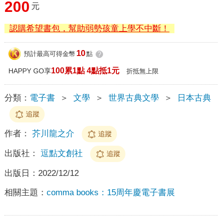
200
元
認購希望書包，幫助弱勢孩童上學不中斷！
10
預計最高可得金幣
點
?
100累1點 4點抵1元
HAPPY GO享
折抵無上限
分類：
電子書
＞
文學
＞
世界古典文學
＞
日本古典
追蹤
作者：
芥川龍之介
追蹤
出版社：
逗點文創社
追蹤
出版日：
2022/12/12
相關主題：
comma books：15周年慶電子書展