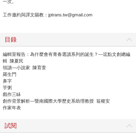
一次。
工作邀約與譯文賜教：jptrans.tw@gmail.com
目錄
編輯室報告：為什麼會有青春選讀系列的誕生？—逗點文創總編
輯 陳夏民
領讀—小說家 陳育萱
羅生門
鼻字
芋粥
戲作三眛
創作背景解析—暨南國際大學歷史系助理教授 翁稷安
作家年表
試閱