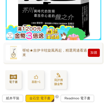
呀哈★吉伊卡哇旋風再起，精選周邊看過
加購
來
寫評價
電子書
喜歡+1
賺金幣
?
紙本平裝
金石堂 電子書
Readmoo 電子書