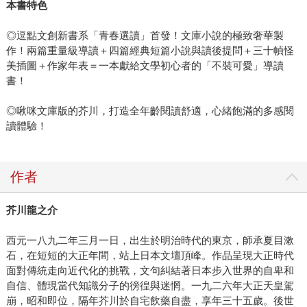
本書特色
◎逗點文創新書系「青春選讀」首發！文庫小說的極致奢華製
作！兩篇重量級導讀＋四篇經典短篇小說與讀後提問＋三十幀怪
美插圖＋作家年表＝一本獻給文學初心者的「不裝可愛」導讀
書！
◎啾咪文庫版的芥川，打造全年齡閱讀舒適，心緒飽滿的多感閱
讀體驗！
作者
芥川龍之介
西元一八九二年三月一日，出生於明治時代的東京，師承夏目漱
石，在短短的大正年間，站上日本文壇頂峰。作品呈現大正時代
面對傳統走向近代化的挑戰，文句糾結著日本步入世界的自卑和
自信、體現當代知識分子的徬徨與迷惘。一九二六年大正天皇駕
崩，昭和即位，隔年芥川於自宅飲藥自盡，享年三十五歲。後世