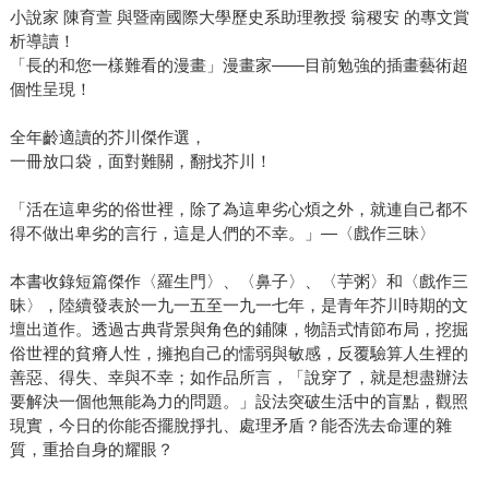
小說家 陳育萱 與暨南國際大學歷史系助理教授 翁稷安 的專文賞
析導讀！
「長的和您一樣難看的漫畫」漫畫家——目前勉強的插畫藝術超
個性呈現！
全年齡適讀的芥川傑作選，
一冊放口袋，面對難關，翻找芥川！
「活在這卑劣的俗世裡，除了為這卑劣心煩之外，就連自己都不
得不做出卑劣的言行，這是人們的不幸。」—〈戲作三昧〉
本書收錄短篇傑作〈羅生門〉、〈鼻子〉、〈芋粥〉和〈戲作三
昧〉，陸續發表於一九一五至一九一七年，是青年芥川時期的文
壇出道作。透過古典背景與角色的鋪陳，物語式情節布局，挖掘
俗世裡的貧瘠人性，擁抱自己的懦弱與敏感，反覆驗算人生裡的
善惡、得失、幸與不幸；如作品所言，「說穿了，就是想盡辦法
要解決一個他無能為力的問題。」設法突破生活中的盲點，觀照
現實，今日的你能否擺脫掙扎、處理矛盾？能否洗去命運的雜
質，重拾自身的耀眼？