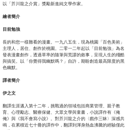
以「芥川龍之介賞」獎勵新進純文學作家。
繪者簡介
目前勉強
長的和您一樣難看的漫畫。一九八五生，現為桃園「百色美術」
主理人，居住、創作於桃園。二零一二年起以「目前勉強」為名
發表漫畫創作，透過草率的隨筆與荒謬的敘事，呈現人生的殘酷
與搞笑。以「你覺得我幽默嗎？」自許，期盼創造最高限度的黑
色幽默。
譯者簡介
伊之文
翻譯生涯邁入第十二年，挑戰過的領域包括商業管理、親子教
育、心理勵志、醫療保健、大眾文學與童書，小說譯作有《俺
俺》與《我不會寫小說》。對芥川龍之介的〈戲作三昧〉深感共
鳴，在累積近七十冊的譯作中，翻譯到渾身熱血沸騰的經驗僅此