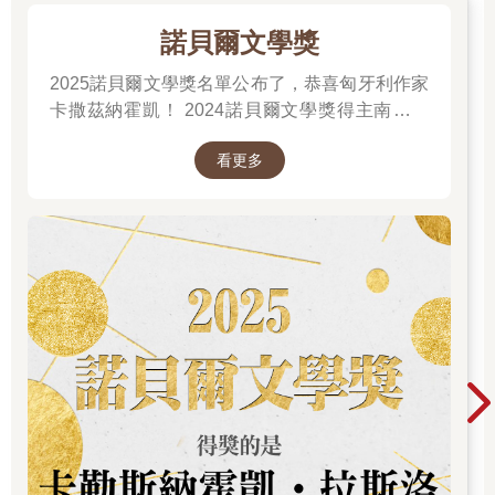
說話時，他總會不自覺去捏下垂的鼻尖，一把年紀還羞紅了臉；
諾貝爾文學獎
之所以如此，全都是這股負面情緒作祟的緣故。
最後，內供甚至還在內典與外典中，尋找擁有同樣鼻子的人物，
2025諾貝爾文學獎名單公布了，恭喜匈牙利作家
想要讓自己的心多少得到一點慰藉。但是，所有的經文裡，都沒
卡撒茲納霍凱！ 2024諾貝爾文學獎得主南韓女
有目連和舍利弗鼻子很長的記載。龍樹和馬鳴的鼻子，當然也和
作家──韓江 新書出版。更多精彩好看的得獎作
一般人沒兩樣。當內供從震旦的傳聞中聽說蜀漢的劉備有一對長
看更多
品
耳朵時，不禁心想：如果那不是耳朵而是鼻子的話，自己會有多
麼欣慰啊！
不消說，內供除了這樣消極地煞費苦心外，也積極地嘗試縮短鼻
子的方法。他在這方面極盡所能，曾經把王瓜煎成湯藥來喝，也
曾經把老鼠尿塗在鼻子上。然而，不管用了什麼方法，從嘴脣上
垂下來的鼻子仍然有五、六寸那麼長。
不過，就在某年秋天，一位前往京都，順便替內供辦事的弟子，
向一位熟識的大夫，學來了縮短長鼻子的方法。據說那位大夫原
本是從震旦跨海到此，當時正擔任長樂寺的供僧。
內供還是老樣子，裝出一副不在乎鼻子的模樣，故意不說自己想
要立刻嘗試那個方法，但又用輕鬆的語氣說，每次用餐都要麻煩
弟子，讓他很過意不去。在他心裡，當然正等著弟子說服自己採
用這種方法。弟子不可能看不出內供的心思，但並不反感，反而
對內供採取這種策略的心理，產生了強烈的同情心。於是，正如