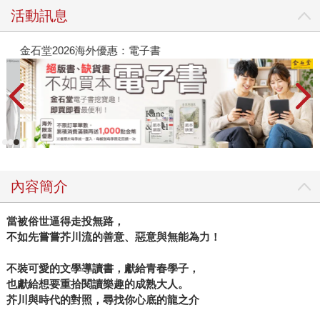
活動訊息
金石堂2026海外優惠：電子書
內容簡介
當被俗世逼得走投無路，
不如先嘗嘗芥川流的善意、惡意與無能為力！
不裝可愛的文學導讀書，獻給青春學子，
也獻給想要重拾閱讀樂趣的成熟大人。
芥川與時代的對照，尋找你心底的龍之介