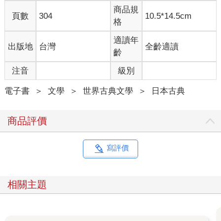
子長才出家的。可是，內供並不認為自己的僧侶身分，有讓鼻子
商品規
的煩惱減輕多少。況且，內供的自尊心太過脆弱，根本不是已婚
頁數
304
10.5*14.5cm
格
或未婚這種既定事實所能修補的。於是，他便嘗試透過各種積極
或消極的方法，來修復受損的自尊心。
適讀年
出版地
台灣
全齡適讀
內供最先想到的，是讓長鼻子看起來比實際上還要短。他會趁四
齡
下無人的時候用各種角度照鏡子，熱衷地花心思仔細端詳。有時
候，光是改變臉的角度仍然無法讓他安心，於是他還會一下子托
注音
級別
腮、一下子抓下巴，猛盯著鏡子看。然而，不管怎麼弄，鼻子看
起來始終不曾短到令他滿意。有時候，越是煞費苦心，鼻子反而
電子書
＞
文學
＞
世界古典文學
＞
日本古典
看起來越長。像這種時候，內供便會把鏡子收回匣子裡，彷彿為
時已晚似地歎口氣，然後心不甘情不願地回到經書桌旁念誦《觀
商品評價
音經》。
此外，內供還會隨時注意別人的鼻子。池之尾的寺廟經常舉辦供
養僧人和講經等佛事，寺內的禪房櫛比鱗次，澡堂裡天天有寺僧
寫評價
在燒熱水，很多僧眾和俗人，都會在這裡進進出出。內供耐心地
觀察那些人的臉，就算一個也好，想要尋找鼻子與自己一樣的
人，藉此安心。因此，不管是藏青色水干或白色帷子，都進不了
相關主題
內供的眼裡。至於原本就司空見慣的橘色僧帽或灰色袈裟，那就
更別提了，完完全全地被他視若無睹。內供從來不看人，只看鼻
子。然而，鷹勾鼻是有，但是和他一樣的長鼻子，就連一個都找
不到。隨著這情況一再發生，內供心裡越來越不高興。每當跟人