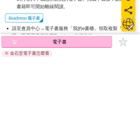
書籍即可開始離線閱讀。
請至會員中心→電子書服務「我的e書櫃」領取複製『兌換
碼』至電子書服務商Readmoo進行兌換。
電子書
退換貨須知：
※ 金石堂電子書怎麼看
因版權保護，您在金石堂所購買的電子書僅能以金石堂專屬
的閱讀軟體開啟閱讀，無法以其他閱讀器或直接下載檔案。
依據「消費者保護法」第19條及行政院消費者保護處公告之
「通訊交易解除權合理例外情事適用準則」，非以有形媒介
提供之數位內容或一經提供即為完成之線上服務，經消費者
事先同意始提供。（如：電子書、電子雜誌、下載版軟體、
虛擬商品…等），
不受「網購服務需提供七日鑑賞期」的限
制
。為維護您的權益，建議您先使用「試閱」功能後再付款
購買。