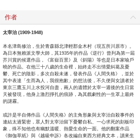
作者
太宰治 (1909-1948)
本名津島修治，生於青森縣北津輕郡金木村（現五所川原市）。
為日本無賴派文學大師，其1935年的作品《逆行》曾列為第一屆
芥川賞的候選作品，《富嶽百景》及《斜陽》等也是日本家喻戶
曉的作品。在他三十八歲的生命裡，始終走不出情愛糾葛及憂
鬱、死亡的陰影，多次自殺未遂，發表作品《人間失格》，並於
其中表達「生而為人，我很抱歉」的想法後，不久便與女讀者於
東京三鷹玉川上水投河自盡，兩人的遺體於太宰一週後的生日當
天被發現，他身上激烈掙扎的痕跡，為其戲劇性的一生罩上最終
的謎霧。
或許是半自傳作品《人間失格》的主角形象與太宰治自殺事件的
連結太過緊密，眾人對太宰治留下憂鬱自私、一心求死的刻板印
象，殊不知他也有幽默溫暖、熱愛生命的一面。他的翻案作品
《御伽草紙》與《越級申訴》各改編自東西方經典文本，讀來生