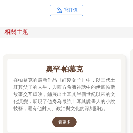
他請教考試的要領，以及考官給分的一些喜好。另外，也至少要
找一個和你同學年的好學生當朋友，你可以向他借筆記，考試的
寫評價
時候也可以坐在他隔壁。學校裡的好朋友只要這兩人就夠了，不
必要的交友就是不必要的浪費。吶，接著是關於金錢，這一點特
別需要注意。絕對不能有任何金錢的借貸，跟人借錢原本就是做
相關主題
不得的事，借錢給別人也不行，寧可餓死也不要借錢，再說世間
是不會讓人餓死的。這世上的人，會忘記自己嫁掉女兒，卻不會
忘記借給別人一兩。除非借出一兩、別人還回十兩，他才會忘記
自己其實只借出去一兩。這也將成為出人頭地的阻礙。胸懷大志
的男人，連一分一釐都不會向別人借，也不會借錢給別人。向你
借錢的男人，因為向你借錢而讓自己受辱，所以想拖你下水，一
奧罕‧帕慕克
定會在背地裡說你壞話。也就是說，借貸是不和的根基。如果不
能果斷地向借錢的人說出：「我不想做出傷害彼此友誼的事，所
在帕慕克的最新作品《紅髮女子》中，以三代土
以抱歉，恕我拒絕。」那將來必不能成大事。知道了嗎？要注意
耳其父子的人生，與西方希臘神話中的伊底帕斯
金錢方面的處理啊。接著是飲酒。適度小酌可以，但絕對不要一
故事交互輝映，鋪展出土耳其半個世紀以來的文
個人喝酒，一個人喝酒是妄想的開端、憂鬱的催化劑，心情會越
化演變，展現了他身為最強土耳其說書人的小說
喝越差。另外，每週和同學們喝一次酒，但不能由你邀約，要讓
技藝，還有他對人、政治與文化的深刻關心。
他們邀請你，再不甘不願地答應，這才是聰明人的做法。飲酒的
禮儀也是件難事。喝到爛醉、嘔吐絕對是禁忌，會被所有人瞧不
看更多
起。邊喝酒邊高談闊論，也不管身旁坐的是誰，這種人只會被人
敬而遠之，沒有任何益處。要盡量坐在末席，熱心傾聽周圍的議