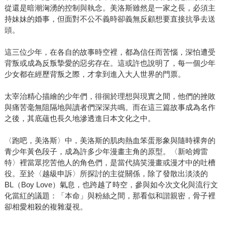
從還是暗潮洶湧的控制與執念。美洛斯雖然是一家之長，必須主
持妹妹的婚事，但面對不公不義時卻義無反顧想要直接抗爭去送
頭。
這三位少年，在各自的故事時空裡，都為信任而苦惱，深怕遭受
背叛或成為反叛摯愛的惡劣存在。這或許也說明了，每一個少年
少女都在經歷背叛之際，才拿到進入大人世界的門票。
太宰治精心描繪的少年們，徘徊於理想與現實之間，他們的挫敗
與痛苦毫無阻隔地與讀者們深深共鳴。而在這三篇故事成為名作
之後，其底蘊也長久地滲透進日本文化之中。
〈跑吧，美洛斯〉中，美洛斯的肌肉熱血笨蛋形象與隨時裸奔的
青少年黃色段子，成為許多少年漫畫主角的原型。〈新哈姆雷
特〉裡當眾挖苦他人的角色們，是當代搞笑漫畫或漫才中的吐槽
役。至於〈越級申訴〉所探討的主從關係，除了發散出淡淡的
BL（Boy Love）氣息，也跨越了時空，參與如今次文化與流行文
化當紅的議題：「本命」與粉絲之間，那看似和諧親密，骨子裡
卻相愛相殺的複雜凝視。