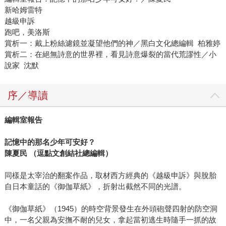
新哈姆雷特
越級申訴
跑吧，美洛斯
賞析一：戴上粉絲濾鏡並凝望他們的神／黑白文化總編輯 柏雅婷
賞析二：在絕無詩意的世界裡，看見詩意爆裂的當代荒謬性／小
說家 沈默
序／導讀
編輯室報告
記憶中的那名少年可安好？
陳夏民 （逗點文創結社總編輯）
同樣是太宰治的翻案作品，取材西方經典的《越級申訴》與脫胎
自日本童話的《御伽草紙》，折射出截然不同的光譜。
《御伽草紙》（1945）的時空背景發生在外頭砲聲四射的防空洞
中，一名父親為安撫不耐的兒女，拿起當初逃生時隨手一抓的故