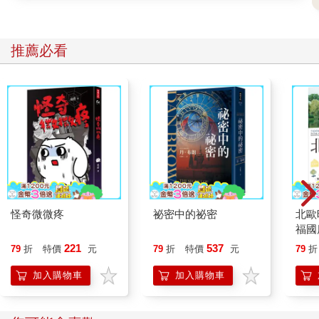
滅的第一步。接著是關於女人。這也是不可避免的，唯一要注意
的是，不要太過自戀。你是波洛涅斯的孩子，所以你和為父一
樣，沒有什麼女人緣。不要忘記你從小就是一個鼾聲如雷的孩
推薦必看
子，那麼大的鼾聲，除了你的妻子以外沒有任何女人能夠忍受。
受到女人的誘惑時，一定要想起你的鼾聲很大。聽懂了嗎？如果
在法國不受歡迎，在丹麥也一定有非你不嫁的漂亮姑娘在等著
你，這就交給爸爸，你只要記得不要太自戀就好。年輕時候的風
花雪月，不在於你得到多少女人的心，而在展現自己的男人味，
所以要把自戀當作最大的敵人。那麼，接下來是──
雷爾提斯：接下來是賭博。如果輸了五兩就笑一笑回家去，但絕
對不能靠這個賺錢。
波洛涅斯：接著是──
雷爾提斯：接著是服裝。要穿質料好的襯衫，不要穿太鮮豔的上
衣。
怪奇微微疼
祕密中的祕密
北歐
波洛涅斯：接著是──
福國
雷爾提斯：接著是不要忘記帶伴手禮給舍監太太，但也不要跟她
221
537
79
折
特價
元
79
折
特價
元
79
折
太親近。
波洛涅斯：接著是──
加入購物車
加入購物車
雷爾提斯：要寫日記、要記得買乾糧、要時常拔鼻毛……啊，船
要開了啦！父親，請您保重，我到了那邊會再寫信回來的。奧菲