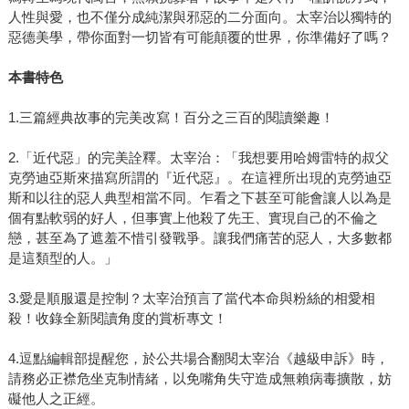
人性與愛，也不僅分成純潔與邪惡的二分面向。太宰治以獨特的
惡德美學，帶你面對一切皆有可能顛覆的世界，你準備好了嗎？
本書特色
1.三篇經典故事的完美改寫！百分之三百的閱讀樂趣！
2.「近代惡」的完美詮釋。太宰治：「我想要用哈姆雷特的叔父
克勞迪亞斯來描寫所謂的『近代惡』。在這裡所出現的克勞迪亞
斯和以往的惡人典型相當不同。乍看之下甚至可能會讓人以為是
個有點軟弱的好人，但事實上他殺了先王、實現自己的不倫之
戀，甚至為了遮羞不惜引發戰爭。讓我們痛苦的惡人，大多數都
是這類型的人。」
3.愛是順服還是控制？太宰治預言了當代本命與粉絲的相愛相
殺！收錄全新閱讀角度的賞析專文！
4.逗點編輯部提醒您，於公共場合翻閱太宰治《越級申訴》時，
請務必正襟危坐克制情緒，以免嘴角失守造成無賴病毒擴散，妨
礙他人之正經。