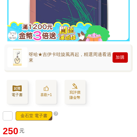
呀哈★吉伊卡哇旋風再起，精選周邊看過
加購
來
寫評價
電子書
喜歡+1
賺金幣
?
金石堂 電子書
250
元