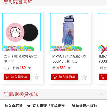
莉亞，再見，剛才哥哥跟妳說的事不可以忘記喔！
您可能會喜歡
波洛涅斯：啊，竟然一下子就跑掉了，這傢伙動作還真快啊。
嗯，不過，已經叮囑他這麼多，應該沒有漏掉什麼了。啊，忘記
告訴他生活費要省一點用，也忘記告訴他散步的必要性了……沒
關係，之後再寫信告訴他吧。喂，奧菲莉亞，妳的臉色不太好
喔，是不是哥哥又對妳提出什麼無理的要求啦？我都曉得喔，一
定是他搶妳的零用錢對吧？因為從爸爸這裡拿的不夠，所以強迫
妳每個月偷偷寄多少錢給他對吧。嗯，一定是這樣沒錯，可惡的
傢伙。
奧菲莉亞：不是的，不是父親說的這樣。哥哥不是這麼無聊的
人。他沒事的，就算父親剛剛不這樣一一叮囑，哥哥也都知道
吉伊卡哇吸水杯墊(吉
IMPACT冰雪奇緣水壺
IM
的。
伊卡哇)
(500ML)#紫色
(50
波洛涅斯：嗯，其實，說得也是，他都已經二十三歲了，要是連
IMDSB01PL
IMC
180
539
9
折
特價
元
特價
元
特價
這點小事都不懂，那還得了。和同年齡的哈姆雷特殿下相比，雷
爾提斯還成熟三倍呢，他將來一定會比我這個做爸爸的還要偉
加入購物車
加入購物車
大。我這麼嘮叨、一而再地仔細叮囑，都是經過深謀遠慮的。我
知道那孩子聽得很煩，但我那一番話只是要讓他知道還有一個人
會擔心他。如果他能懂，我就滿足了，他也會因此力爭上游。我
訂購/退換貨須知
說的那些無非都是芝麻小事，沒什麼了不起的，雷爾提斯有他自
己的生活方式吧，他也清楚現在是什麼樣的時代，大可按照自己
的喜好行事。我只想讓他知道，我仍然放不下他。只要知道這
加入金石堂 LINE 官方帳號『完成綁定』，隨時掌握出貨動