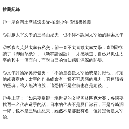
推薦紀錄
◎一尾台灣土產搖滾樂隊‧拍謝少年 愛讀書推薦
◎討厭太宰文學的三島由紀夫，也不得不認同太宰治的翻案文學
◎杉森久英與太宰有私交，卻一直不太喜歡太宰文學，直到戰後
讀了《御伽草紙》、《新釋諸國話》，才感嘆道，自己只抓住太
宰的其中一個面向，而對自己的無知感到深深的恥辱。
◎文學評論家奧野健男：「不論是喜歡太宰治或是討厭他，肯定
他或否定他，太宰的作品總會有一種不可思議的魔力，直逼讀者
的靈魂，讓人無法逃脫，這恐怕不是空前也會是絕後。」
◎井上靖：「如果要舉辦一場世界的文學奧林匹克大賽，各國要
挑選一名代表選手的話，日本的代表不是夏目漱石，不是谷崎潤
一郎，也不是三島由紀夫，雖然不是那麼有名，但肯定會是太宰
治。」