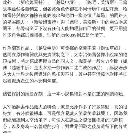
此外，〈新哈姆雷特〉、〈越級申訴〉、〈跑吧，美洛斯〉三篇
故事雖然各自獨立，但各路角色們卻在不同情境中相互呼應。哈
姆雷特與猶大都擁有能夠嗅出和他們一樣身懷「羞恥」的同路人
的卑劣能力；〈新哈姆雷特〉與〈跑吧，美洛斯〉中的兩位乖戾
國王，都聲稱全天下沒有任何人能夠理解自己的孤獨。更不用提
許多角色都試圖捕捉、理解的jealousy到底是什麼了。
作為翻案作品，《越級申訴》可發揮的空間不若《御伽草紙》，
然而在原作複雜度與史實限制之下，太宰治仍舊發揮小說家的絕
頂技術，將之寫成專屬自己的同人文，機關槍一般火力全開（據
傳〈越級申訴〉是太宰治一鼓作氣口述而成的作品），訴說著步
入大人世界之後所遭逢的彆扭與不甘，其中甚至潛藏他對即將扛
起親職所產生的不安與焦慮。
儘管探討的議題深刻，這一本小說集絕對不是沉重的閱讀經驗。
太宰治翻案作品最大的特色，就是比原作多了許多笑點，真的很
好笑，有時候很機車，可是很容易讓人笑著笑著就哭了。因為我
們總能讀到太宰治筆下，每個人在誕生之際便擁抱著的悲劇核
心，以及身為一名曾經的少年，對世界開戰之後所遺留下的各式
傷疤。