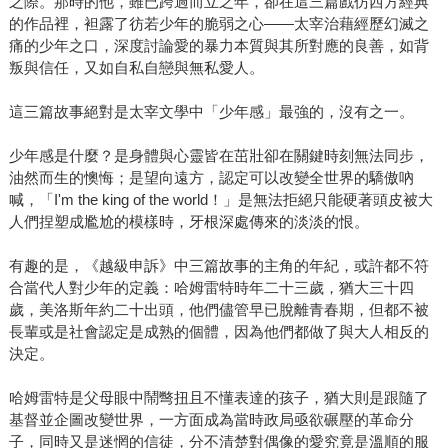
之際。那時的他，雖已跨過而立之年，卻在這三篇戲仿西方經典
的作品裡，袒露了彷若少年的脆弱之心——太宰治藉經歷幻滅之
痛的少年之口，深度討論愛的暴力本質與其所對應的良善，如背
叛與信任，又如自私自戀與無私愛人。
這三篇故事絕對是太宰文學中「少年感」最強的，沒有之一。
少年感是什麼？是身體與心靈皆在茁壯卻在關鍵時刻無法同步，
油然而生的懊悔；是望向遠方，認定可以改變全世界的驕傲吶
喊，「I'm the king of the world！」是無法拒絕只能硬著頭皮被大
人們捏塑成尷尬的模樣時，牙根深處傳來的淡淡的恨。
有趣的是，《越級申訴》中三篇故事的主角的年紀，或許都不符
合當代人對少年的定義：哈姆雷特時年二十三歲，猶大三十四
歲，美洛斯年約二十出頭，他們儘管早已脫離青春期，但都不被
長輩或是社會認定是成熟的個體，因為他們都做了與大人相反的
決定。
哈姆雷特是父母眼中鬧彆扭且不懂表達的孩子，猶大則是跟隨了
基督並企圖改變世界，一方面成為當時政局亟欲碾壓的革命分
子，同時又是迷惘的信徒，分不清楚對偶像的愛究竟是溫順的服