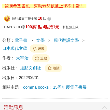
認購希望書包，幫助弱勢孩童上學不中斷！
10
預計最高可得金幣
點
?
100累1點 4點抵1元
HAPPY GO享
折抵無上限
分類：
電子書
＞
文學
＞
現代翻譯文學
＞
日本現代文學
追蹤
作者：
太宰治
追蹤
出版社：
逗點文創社
追蹤
出版日：
2022/06/01
相關主題：
comma books：15周年慶電子書展
活動訊息