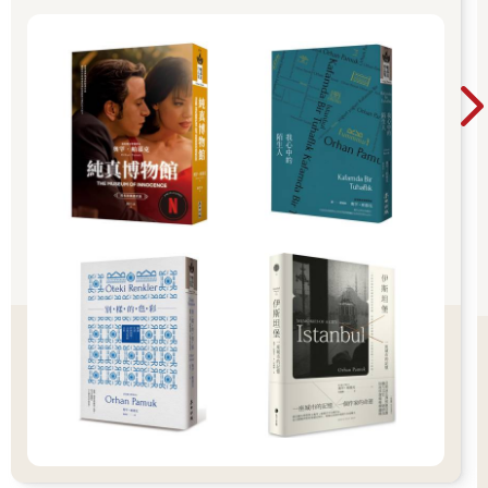
論，對他們的意見一一點頭表示贊同，這是喝酒時最好的姿態，
但酒過三巡之後，要維持這樣的姿態也變成了一件難事。這種時
候，你就突然站起來，用叫破喉嚨的力氣大聲唱你們學校的校
歌，唱完就傻笑，再繼續喝酒。如果對方纏著你一直發表長篇大
論，你一定要專心盯著對方，等他好不容易安靜下來，再對他
說：「你也是個寂寞的男子呢。」不管是多愛高談闊論的人，聽
到這句話都會尷尬得說不出話來。不過，保持笑容卻不隨便搭
腔，才是最上乘的做法。如果發現席間的情勢變得越來越不可收
拾，不可躊躇，一定要馬上起身回你的宿舍去。如果你抱著看好
戲的心情，在宴席上賴著不走，這種缺乏決斷力的男人，一點出
人頭地的希望都沒有。回去的時候，也不要忘記把自己該出的那
份錢一毛不少地交給那個你慎選過的同學好友。如果一個人該出
的錢是三兩，你就給他五兩；如果一個人該出的錢是五兩，你就
給他十兩，錢給了之後二話不說就離開的男人才是個好男人。這
樣的做法不會傷害到別人，也不會傷害到你自己，而且大家對你
的評價自然會提高。啊，還有一件最重要的事，就是千萬不要在
酒席上做出任何約定。要是一不注意，可是會釀成大禍的。喝了
酒會增加激動的情感，不自覺變得氣宇軒昂，一不小心就被別人
牽著鼻子走，做了超出自己能力範圍所及之事，等到酒醒之後才
面無血色地後悔也來不及了。酒醉狀態下做出的約定，是人生破