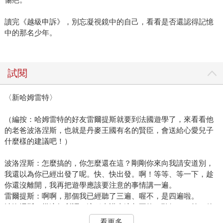
讀完《越級申訴》，別忘凝視鏡中的自己，看看是否還認得記憶
中的那名少年。
試閱
〈新哈姆雷特〉
（編按：哈姆雷特的好友雷爾提斯就要到法國遊學了，來看看他
的老爸波洛涅斯，也就是丹麥王國有名的賢臣，會送給心愛兒子
什麼樣的建議吧！）
波洛涅斯：怎麼搞的，你怎麼還在這？剛剛你來向我請安道別，
我還以為你已經出發了呢。快、快出發。啊！等等、等一下，趁
你還沒離開，我再把遊學應該要注意的事情講一遍。
雷爾提斯：啊啊，那個我已經聽了三遍、喔不，是四遍啦。
波洛涅斯：幾遍無所謂，這種事講十遍都不夠。聽好了，第一件
事，要注意自己的成績。如果班上有五十位同學，那麼你的成績
看更多