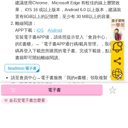
一定要有一個擔任在最後一刻褒獎你們的角色。拿雷爾提斯來
建議使用Chrome、Microsoft Edge 有較佳的線上瀏覽效
說，他在接下來的人生裡，會為了得到眾人的讚美而做出許多努
果， iOS 16 或以上版本，Android 6.0 以上版本，建議裝
力，這時就算全世界的人都讚美他，我仍會露出不高興的臉，甚
置有6GB以上的記憶體，至少有 30 MB以上的容量。
至羞辱他。因為那些讚美都是膚淺的，我才不會和那些人一樣。
離線閱讀：
不過，最後我一定會褒美他，這就是所謂最棒的讚美別人的角
APP下載：
iOS
Android
色，我會大聲地讚美他，聲音大到彷彿能貫穿天庭，等到那時，
安裝電子書APP後，請依照提示登入「會員中心」→「我
他就會慶幸自己一路走來努力不懈，會感謝神讓自己活著。我為
的E書櫃」→「電子書APP通行碼/載具管理」，取得通行
了成為最後那個大聲讚美他的聲音，無論如何也要活到一百零九
碼再登入下載您所購買的電子書。完成下載後，點選任一
歲、不，即使是一百零八歲也好。我之前一直擔心自己能不能活
書籍即可開始離線閱讀。
到那個歲數，但最近我漸漸覺得這個想法很愚蠢。想要讚美孩子
的時候卻反而必須責罵他，跟想生氣的時候必須忍住不要動怒，
一樣都是令人痛苦的事。這麼痛苦的事，除了父親以外，不會有
請至會員中心→電子書服務「我的e書櫃」領取複製『兌換
人願意代替我做，這就是所謂的溺愛吧，這是為人父母的欲望。
爸爸為了能讓雷爾提斯順利長大成人、出人頭地，所以這麼痛苦
碼』至電子書服務商Readmoo進行兌換。
電子書
的事也願意做，但最近總是覺得好寂寞啊。不，從今以後爸爸還
退換貨須知：
是會繼續對你們說教的，就像剛才，對雷爾提斯耳提面命了那麼
※ 金石堂電子書怎麼看
因版權保護，您在金石堂所購買的電子書僅能以金石堂專屬
多小事。但是說完之後，爸爸會突然覺得不安。也就是說，我漸
的閱讀軟體開啟閱讀，無法以其他閱讀器或直接下載檔案。
漸開始了解，教育這件事，並不是如我所想的，只是引導孩子的
依據「消費者保護法」第19條及行政院消費者保護處公告之
心理而已，因為孩子總會看穿父母引導的技倆。如何？爸爸也進
「通訊交易解除權合理例外情事適用準則」，非以有形媒介
步了不少吧。雷爾提斯很努力，但終究是男孩子，還是有心智單
純的地方，我的巧妙引導還是會讓他上當，進而讓他奮發努力，