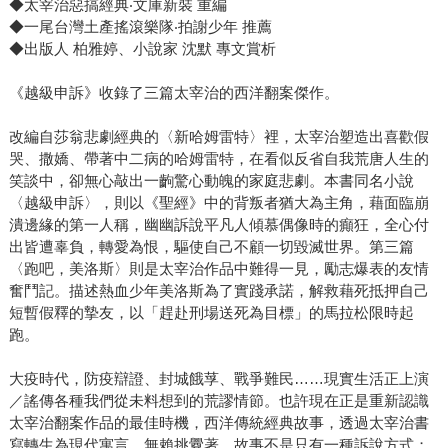
◆太宰治惡搞經典‧文庫新裝 重編
◆一尾台灣土產搖滾樂隊‧拍謝少年 推薦
◆出版人 柏雅婷、小說家 沈默 專文賞析
《越級申訴》收錄了三篇太宰治的西洋翻案傑作。
改編自莎翁悲劇經典的〈新哈姆雷特〉裡，太宰治塑造出喜歡假
哭、撒嬌、帶著中二病的哈姆雷特，在看似反省自我荒唐人生的
笑談中，卻無心敲出一齣驚心動魄的家庭悲劇。本書同名小說
〈越級申訴〉，則以《聖經》中的背叛者猶大為主角，藉面臨崩
潰邊緣的第一人稱，幽幽訴說平凡人傾慕偶像時的癲狂，全心付
出皆遭辜負，轉愛為恨，驅使自己不顧一切毀滅世界。第三篇
〈跑吧，美洛斯〉則是太宰治作品中難得一見，勵志爆表的友情
奮鬥記。描述熱血少年美洛斯為了實踐承諾，解救藉死抵押自己
短暫假釋的摯友，以「趕赴刑場送死為目標」的馬拉松限時起
跑。
大疫時代，防疫辯證、封城餓莩、戰爭難民……現實生活正上演
／謠傳各種我們從未料想到的荒謬情節。也許現在正是重新認識
太宰治翻案作品的最佳時機，西洋傳統經典故事，透過太宰治書
寫轉生為現代寓言，無賴挑釁著，故事不是只有一種訴說方式；