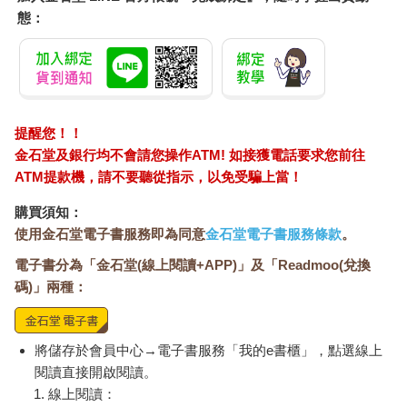
點，他就絕對不會走上墮落之途。而且我的擔心是兩人份的，還
態：
有你們死去的母親那一份，要是那孩子連這一點都能理解，那就
好了。那孩子，只要知道這點的話、只要知道這點……啊啊，我
怎麼老是在說同一件事，真是個煩人的老頭啊。不知不覺間我也
老了呢。奧菲莉亞，來，坐在這，坐在爸爸身旁吧。嘿咻，那
麼，就再聽一會兒爸爸的老話吧。妳長得越來越像妳母親了呢，
提醒您！！
我彷彿在跟妳母親說話似的。妳媽媽在九泉之下應該也會高興
吧。雷爾提斯長得英俊挺拔，妳溫柔體貼又善解人意，照顧我的
金石堂及銀行均不會請您操作ATM! 如接獲電話要求您前往
日常起居，城外的人們都稱讚有加呢！傳聞他們說：「波洛涅斯
ATM提款機，請不要聽從指示，以免受騙上當！
那樣的父親，竟然生出那麼有氣度的孩子，真沒道理，啊，不過
購買須知：
算了。」爸爸應該覺得很幸福，沒有任何遺憾了才對，但，奧菲
使用金石堂電子書服務即為同意
金石堂電子書服務條款
。
莉亞，聽我說，爸爸最近總常常在某個瞬間感到不安，爸爸說不
定快死了。不，我不是在嚇妳，我不會莫名其妙說什麼準備赴死
電子書分為「金石堂(線上閱讀+APP)」及「Readmoo(兌換
之類的傻話，因為爸爸我總是想要努力活到一百歲，甚至一百零
碼)」兩種：
九歲，我想看到雷爾提斯出人頭地的英姿，再好好稱讚他一番，
告訴他爸爸已經完全放心了，之後才死去。爸爸很貪心吧。不
過，爸爸是真心希望能夠這樣。現在我活著沒有任何樂趣，都是
將儲存於會員中心→電子書服務「我的e書櫃」，點選線上
為了你們，才不得不努力生存下去，因為沒有母親的孩子是多麼
閱讀直接開啟閱讀。
可憐啊！雷爾提斯和妳都不會知道，為了孩子，再怎麼辛苦的事
線上閱讀：
我都願意做。爸爸我啊，連這種事都想到了，也就是，在人生中