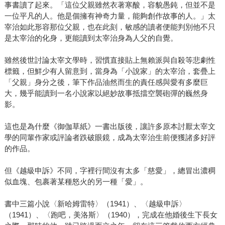
事書讀了起來。「這位父親雖然衣著寒酸，容貌愚鈍，但並不是
一位平凡的人。他是個擁有神奇力量，能夠創作故事的人。」太
宰治如此形容那位父親，也在此刻，敏感的讀者便能判別他不只
是太宰治的化身，更能讀到太宰治身為人父的自覺。
雖然後世討論太宰文學時，習慣直接貼上無賴派與自殺等悲劇性
標籤，但鮮少有人留意到，當身為「小說家」的太宰治，套疊上
「父親」身分之後，筆下作品油然而生的責任感與愛有多麼巨
大，幾乎能讀到一名小說家以絕妙故事抵擋空襲砲彈的巍然身
影。
這也是為什麼《御伽草紙》一書出版後，讓許多原本討厭太宰文
學的同輩作家或評論者跌破眼鏡，成為太宰治生前便獲諸多好評
的作品。
但《越級申訴》不同，字裡行間沒有太多「慈愛」，總冒出濃稠
似血塊、包裹著某種怒火的另一種「愛」。
書中三篇小說〈新哈姆雷特〉（1941）、〈越級申訴〉
（1941）、〈跑吧，美洛斯〉（1940），完成在他婚後生下長女