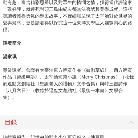
動有趣，富含精彩思辨以及對眾生的憐憫之情，獲得當代評論家
一致好評，就連死對頭三島由紀夫都無法否認其美學成就。這些
讓讀者獲得勇氣的翻案故事，不僅細膩呈現了太宰治對於世界的
愛與疑惑，更是讀者得以探究這一位東洋文學巨人幽微內心的路
徑。
譯者簡介
湯家琪
專業譯者。曾譯有太宰治東方翻案作品《御伽草紙》、西方翻案
作品《越級申訴》、太宰治短篇小說〈Merry Christmas〉（收錄
於逗點文創結社《聖誕老人的禮物》文學合集）與峠三吉詩作
〈八月六日〉（收錄於逗點文創結社《最後一本書》文學合
集）。
目錄
編輯室報告：記憶中的那名少年可安好？／陳夏民