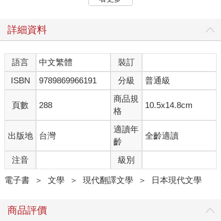
在四十名左右就好，千萬別想拿到第一名。你身為波洛涅斯的孩
子，頭腦不可能那麼好，要知道自己有幾兩重，別做無謂的事，
學會謙讓，這是第一件事。接著，不要留級。即使作弊也沒關
詳細資料
係，就是千萬不能留級，留級會造成你一生的創傷。等你到了該
接掌重任的年紀，人們會忘記你之前作過弊，卻不會忘記你留過
級，背地裡會說東說西，指著你訕笑。再說學校的立意本來就不
語言
中文繁體
裝訂
是讓學生留級，如果留級，一定是學生自己硬是要擠進好志願的
ISBN
9789869966191
分級
普通級
結果，真是感傷，這是對教師的反抗，是虛榮，是無謂的正義
感。如果有學生把留級當作名譽之事而讓雙親哭泣，他日後仕官
商品規
時一定會後悔的。當學生的時候，總認為作弊是最大的不名譽，
頁數
288
10.5x14.8cm
格
留級才是英雄式的做法，但等到出了社會，才會發現現實是相反
的，作弊不是不名譽的事，留級才是失敗的根源。不信？等你畢
適讀年
出版地
台灣
全齡適讀
了業，多年後和同學們聊到這種事時，就會發現每個人都作過
齡
弊。即使日後彼此坦白這件事，也只是互相拍拍肩膀笑笑就過去
了，毫無後顧之憂。但留級就不一樣了，即使你向別人坦白這件
注音
級別
事，別人也不會那麼單純地笑著聽你說，一定會輕蔑你。這會成
為你出人頭地的阻礙，是讓你抬不起頭的根源。人生啊，要是以
電子書
＞
文學
＞
現代翻譯文學
＞
日本現代文學
為只有學生生活，那就大錯特錯了。你凡事要小心，別讓人抓到
破綻，畢竟你是波洛涅斯之子啊。再來，是慎選朋友，這點也非
商品評價
常重要，至少要找一個比你高一年級的學長當朋友，這是為了向