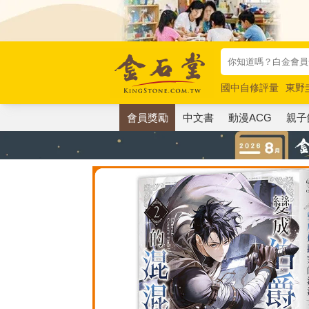
國中自修評量
東野
唯紅花綻放
奧德賽
會員獎勵
中文書
動漫ACG
親子