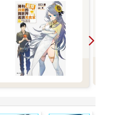
【
收錄
私心
值得
次
藏。