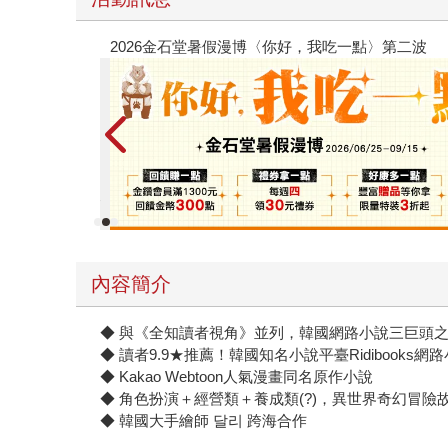
子書
攻殼機動隊
內容簡介
◆ 與《全知讀者視角》並列，韓國網路小說三巨頭
◆ 讀者9.9★推薦！韓國知名小說平臺Ridibooks
◆ Kakao Webtoon人氣漫畫同名原作小說
◆ 角色扮演＋經營類＋養成類(?)，異世界奇幻冒險
◆ 韓國大手繪師 달리 跨海合作