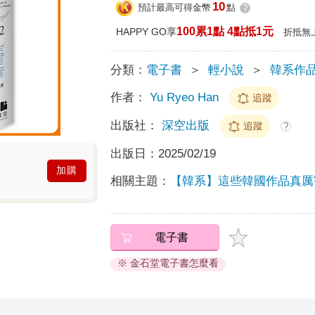
10
預計最高可得金幣
點
?
100累1點 4點抵1元
HAPPY GO享
折抵無
分類：
電子書
＞
輕小說
＞
韓系作
作者：
Yu Ryeo Han
追蹤
出版社：
深空出版
追蹤
?
出版日：
2025/02/19
加購
相關主題：
【韓系】這些韓國作品真厲
電子書
※ 金石堂電子書怎麼看