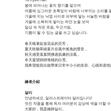
봄에 피어나는 꽃의 향기를 맡으며
여름에 싱그러운 초록잎이 바람에 나부끼는 소리를 
가을에 지는 낙엽 사이로 피부에 닿는 서늘한 바람을
겨울에 소복하게 쌓이는 하얀 눈을 보며
일상 속 작은 웃음, 두근거림,
기쁨이 될 수 있는 글을 쓰고 싶습니다.
春天嗅著綻放花朵的芬芳，
夏天聆聽翠綠葉片在風中搖曳的聲音，
秋天感受落葉間拂過肌膚的涼風，
冬天凝望靜靜堆積的白雪。
我希望能寫出能帶來日常中小小的笑容、心跳和喜悅
繪者介紹
달리
안녕하세요. 일러스트레이터 달리입니다!
멋진 작품을 통해 독자 여러분의 감상에 색을 더할 수 
大家好，我是繪師달리。