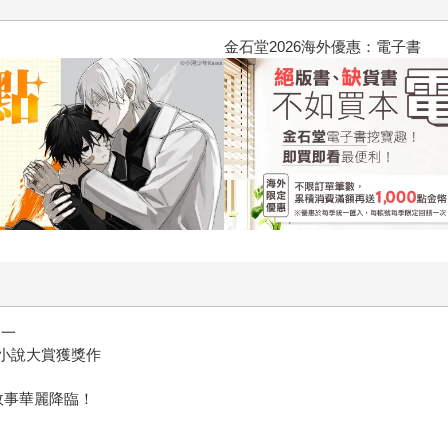
 (1995) 4K數位修復版
之一
網路小說大賞獲獎作
故事華麗降臨！