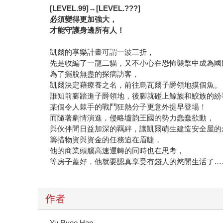
[LEVEL.99]
→[LEVEL.???]
必須變得更加強大，
才能守護身邊所有人！
凱爾的享樂計畫可謂一波三折，
先是收編了一龍二貓，又不小心在恐怖襲擊中成為國
為了擺脫無盡的探病訪客，
凱爾決定藉療養之名，前往烏瓦爾子爵領地摸個魚。
誰知前腳踏進子爵領地，後腳就碰上鯨族和鮫族的紛
某個令人棘手的戰鬥狂熱分子更意外提早登場！
而隨著劇情演進，侵略壚韵王國的勢力蠢蠢欲動，
與伙伴間日益加深的羈絆，讓凱爾萌生建造安全屋的
籌措物資與資金的任務迫在眉睫，
他的商業頭腦高速運轉的同時也在思考，
等房子蓋好，他就要認真享受有錢人的悠閒生活了…
作者
Yu Ryeo Han