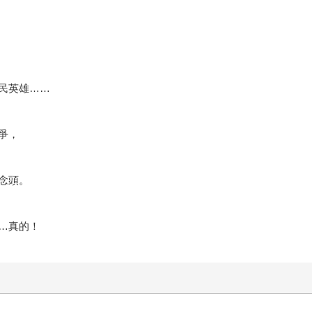
民英雄……
爭，
念頭。
…真的！