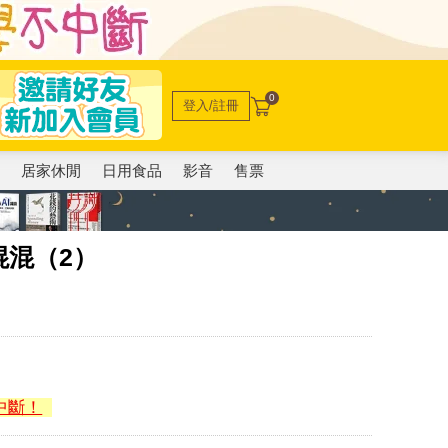
0
登入/註冊
電
居家休閒
日用食品
影音
售票
混混（2）
中斷！