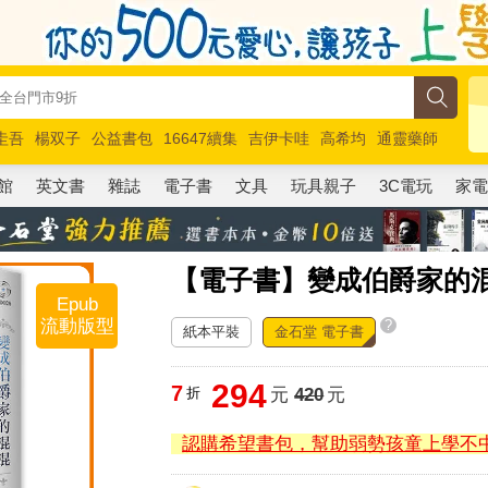
圭吾
楊双子
公益書包
16647續集
吉伊卡哇
高希均
通靈藥師
路邊攤新作
馬斯克
玩具總動員5
超慢跑
館
英文書
雜誌
電子書
文具
玩具親子
3C電玩
家
【電子書】變成伯爵家的
Epub
流動版型
?
紙本平裝
金石堂 電子書
294
7
折
元
420
元
認購希望書包，幫助弱勢孩童上學不