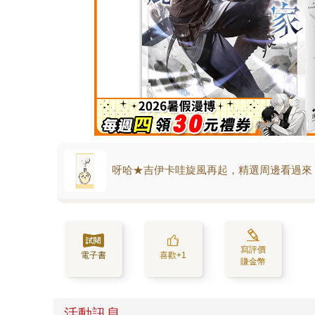
呀哈★吉伊卡哇旋風再起，精選周邊看過來
寫評價
電子書
喜歡+1
賺金幣
活動訊息