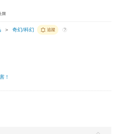
上限
品
＞
奇幻/科幻
追蹤
?
害！