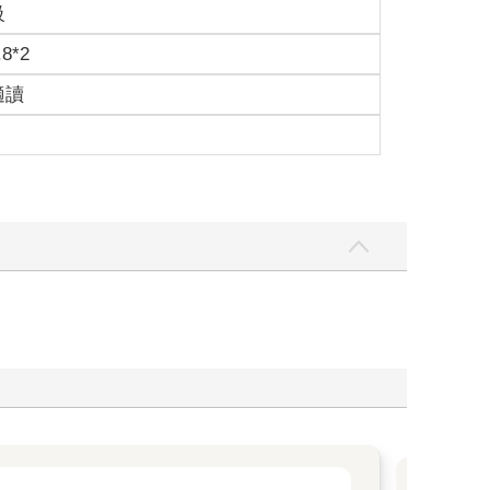
級
.8*2
適讀