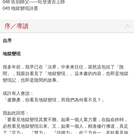
048 告別師父——吐登達吉上師
049 地獄變現詩選
序／導讀
自序
地獄變現
很多年前，我早已在「法界」中來來往往，當然這包括了「陰
間」，我親自看見了「地獄變現」。這本書的內容，也即是地獄
變現記，也即是陰間的故事。
或許有人會說：
「盧勝彥，你看見地獄變現，而我們為何看不見？」
我如此回答：
「要看見地獄變現其實不難。如果一個人業力重，在臨命終時，
必然看見地獄變現出來。又，如果一個人，精進修行佛道，具足
了『定力』、『慧力』、『功德力』，此三力合一，若欲看見地