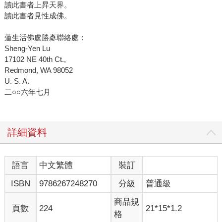
讀此書者上昇天界。
讀此書者見性成佛。
蓮生活佛盧勝彥聯絡處：
Sheng-Yen Lu
17102 NE 40th Ct.,
Redmond, WA 98052
U. S. A.
二○○六年七月
詳細資料
語言
中文繁體
裝訂
ISBN
9786267248270
分級
普通級
商品規
頁數
224
21*15*1.2
格