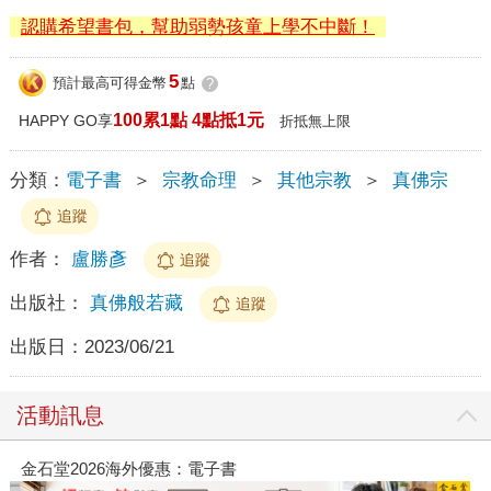
認購希望書包，幫助弱勢孩童上學不中斷！
5
預計最高可得金幣
點
?
100累1點 4點抵1元
HAPPY GO享
折抵無上限
分類：
電子書
＞
宗教命理
＞
其他宗教
＞
真佛宗
追蹤
作者：
盧勝彥
追蹤
出版社：
真佛般若藏
追蹤
出版日：
2023/06/21
活動訊息
金石堂2026海外優惠：電子書