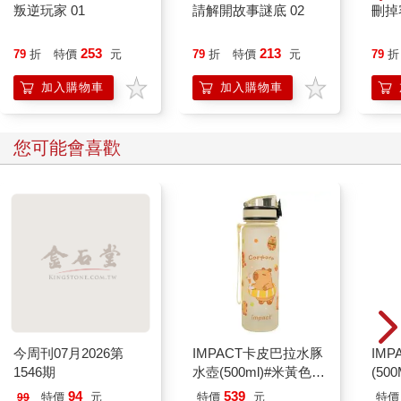
叛逆玩家 01
請解開故事謎底 02
刪掉
253
213
79
折
特價
元
79
折
特價
元
79
折
加入購物車
加入購物車
您可能會喜歡
今周刊07月2026第
IMPACT卡皮巴拉水豚
IM
1546期
水壺(500ml)#米黃色
(50
IM00B18YL
IMC
94
539
特價
元
特價
元
特價
99