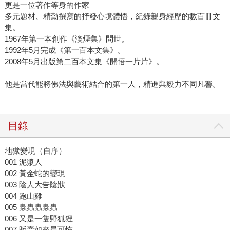
更是一位著作等身的作家
多元題材、精勤撰寫的抒發心境體悟，紀錄親身經歷的數百冊文
集。
1967年第一本創作《淡煙集》問世。
1992年5月完成《第一百本文集》。
2008年5月出版第二百本文集《開悟一片片》。
他是當代能將佛法與藝術結合的第一人，精進與毅力不同凡響。
目錄
地獄變現（自序）
001 泥漿人
002 黃金蛇的變現
003 陰人大告陰狀
004 跑山雞
005 蟲蟲蟲蟲蟲
006 又是一隻野狐狸
007 販賣如來最可怖