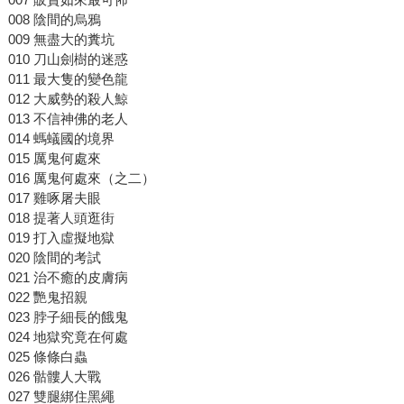
008 陰間的烏鴉
009 無盡大的糞坑
010 刀山劍樹的迷惑
011 最大隻的變色龍
012 大威勢的殺人鯨
013 不信神佛的老人
014 螞蟻國的境界
015 厲鬼何處來
016 厲鬼何處來（之二）
017 雞啄屠夫眼
018 提著人頭逛街
019 打入虛擬地獄
020 陰間的考試
021 治不癒的皮膚病
022 艷鬼招親
023 脖子細長的餓鬼
024 地獄究竟在何處
025 條條白蟲
026 骷髏人大戰
027 雙腿綁住黑繩