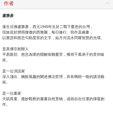
作者
盧勝彥
蓮生活佛盧勝彥，西元1945年生於二戰下憂患的台灣，
現旅居於煙雨微微的西雅圖，每日修行、寫作及繪畫，
以實證和慈悲勾勒度眾的文字，如月河流水閃耀智慧的光環。
是真佛宗創辦人
平易親切、慈悲為懷的開解病難憂苦，獲得千萬弟子的景仰皈
依。
是一位演說家
深入淺出、幽默風趣的闡述佛法哲理，具有獨樹一格的講演藝
術。
是一位畫家
天賦異稟、微妙觀察的書畫自然景物，成就自在任運的揮毫創
作。