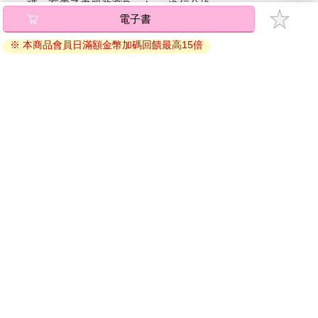
碼』至電子書服務商Readmoo進行兌換。
電子書
退換貨須知：
※ 本商品會員日滿額金幣加碼回饋最高15倍
因版權保護，您在金石堂所購買的電子書僅能以金石堂專屬
的閱讀軟體開啟閱讀，無法以其他閱讀器或直接下載檔案。
依據「消費者保護法」第19條及行政院消費者保護處公告之
「通訊交易解除權合理例外情事適用準則」，非以有形媒介
提供之數位內容或一經提供即為完成之線上服務，經消費者
事先同意始提供。（如：電子書、電子雜誌、下載版軟體、
虛擬商品…等），
不受「網購服務需提供七日鑑賞期」的限
制
。為維護您的權益，建議您先使用「試閱」功能後再付款
購買。