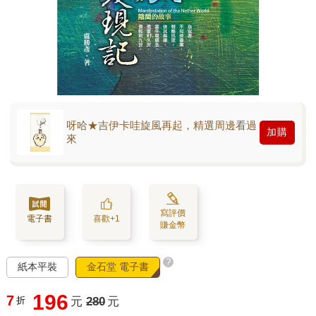
呀哈★吉伊卡哇旋風再起，精選周邊看過
加購
來
寫評價
電子書
喜歡+1
賺金幣
?
紙本平裝
金石堂 電子書
196
7
折
元
280
元