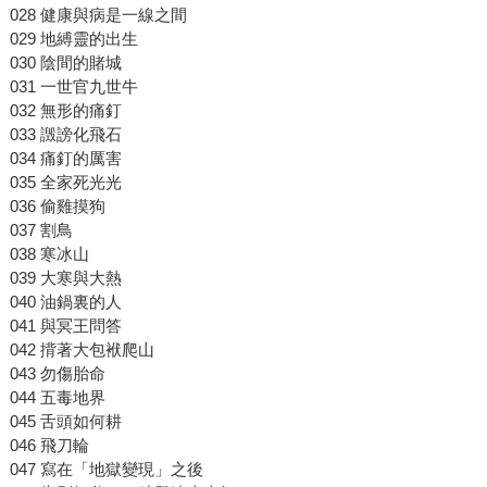
028 健康與病是一線之間
029 地縛靈的出生
030 陰間的賭城
031 一世官九世牛
032 無形的痛釘
033 譭謗化飛石
034 痛釘的厲害
035 全家死光光
036 偷雞摸狗
037 割鳥
038 寒冰山
039 大寒與大熱
040 油鍋裏的人
041 與冥王問答
042 揹著大包袱爬山
043 勿傷胎命
044 五毒地界
045 舌頭如何耕
046 飛刀輪
047 寫在「地獄變現」之後