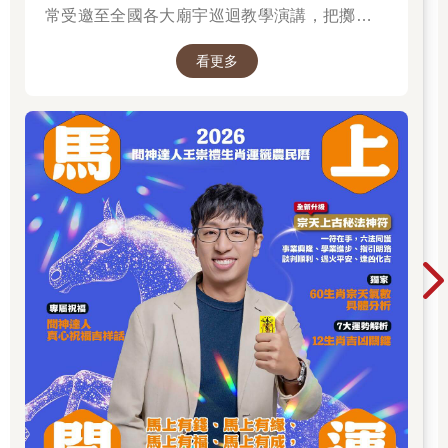
常受邀至全國各大廟宇巡迴教學演講，把擲筊、
解籤詩、解夢的邏輯知識技巧，傳授給更多普羅
看更多
大眾和神職人員。