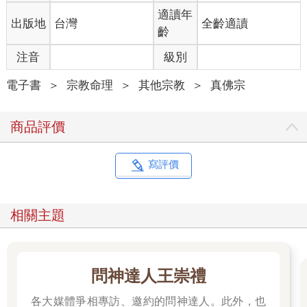
適讀年
出版地
台灣
全齡適讀
齡
注音
級別
電子書
＞
宗教命理
＞
其他宗教
＞
真佛宗
商品評價
寫評價
相關主題
問神達人王崇禮
各大媒體爭相專訪、邀約的問神達人。此外，也