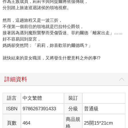
作為王族成員，莉莉卡與阿提爾將依循傳統，
分別踏上旅途巡迴諸侯的領地視察。
然而，這趟旅程又是一波三折，
不僅第一個前往的領地就是巴拉特公爵領，
接著因為遇到魔獸襲擊而受傷昏迷、菲約爾德「離家出走」……
好不容易回到皇宮，
媽媽卻突然問：「莉莉，妳喜歡菲約爾德嗎？」
就快結束的皇女職涯，又將發生什麼意料之外的事!?
詳細資料
語言
中文繁體
裝訂
ISBN
9786267391433
分級
普通級
商品規
頁數
464
25開15*21cm
格