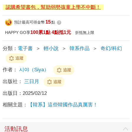
認購希望書包，幫助弱勢孩童上學不中斷！
15
預計最高可得金幣
點
?
100累1點 4點抵1元
HAPPY GO享
折抵無上限
分類：
電子書
＞
輕小說
＞
韓系作品
＞
奇幻/科幻
追蹤
作者：
시야（Siya）
追蹤
出版社：
三日月
追蹤
出版日：
2025/02/12
相關主題：
【韓系】這些韓國作品真厲害！
活動訊息