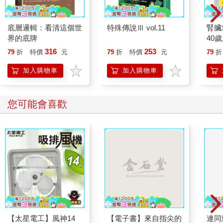
底層邏輯：看清這個世
特殊傳說Ⅲ vol.11
腎臟
界的底牌
40
就告
316
253
79
折
特價
元
79
折
特價
元
79
折
加入購物車
加入購物車
您可能會喜歡
【太星電工】風神14
【電子書】來自指尖的
連同