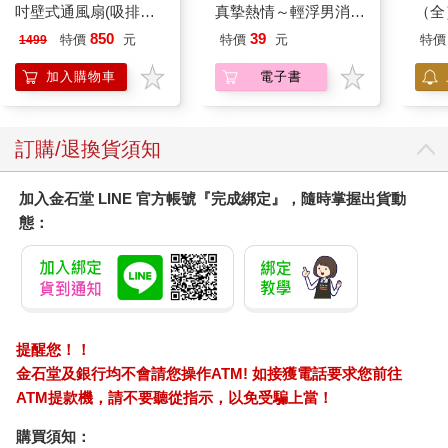
吋壁式通風扇(吸排風
真摯熱情～輕浮男消防
（全
機)
員帶著熱烈眼神擁抱我
850
39
特價
元
特價
元
特價
1499
～(第11話)
加入購物車
電子書
訂購/退換貨須知
加入金石堂 LINE 官方帳號『完成綁定』，隨時掌握出貨動
態：
提醒您！！
金石堂及銀行均不會請您操作ATM! 如接獲電話要求您前往
ATM提款機，請不要聽從指示，以免受騙上當！
購買須知：