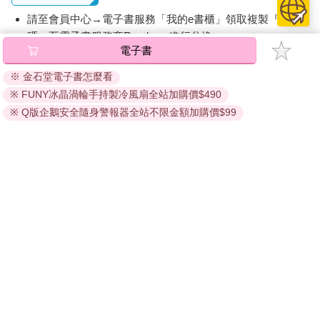
請至會員中心→電子書服務「我的e書櫃」領取複製『兌換
碼』至電子書服務商Readmoo進行兌換。
電子書
退換貨須知：
※ 金石堂電子書怎麼看
因版權保護，您在金石堂所購買的電子書僅能以金石堂專屬
※ FUNY冰晶渦輪手持製冷風扇全站加購價$490
的閱讀軟體開啟閱讀，無法以其他閱讀器或直接下載檔案。
依據「消費者保護法」第19條及行政院消費者保護處公告之
※ Q版企鵝安全隨身警報器全站不限金額加購價$99
「通訊交易解除權合理例外情事適用準則」，非以有形媒介
提供之數位內容或一經提供即為完成之線上服務，經消費者
事先同意始提供。（如：電子書、電子雜誌、下載版軟體、
虛擬商品…等），
不受「網購服務需提供七日鑑賞期」的限
制
。為維護您的權益，建議您先使用「試閱」功能後再付款
購買。