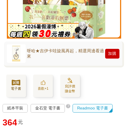
呀哈★吉伊卡哇旋風再起，精選周邊看過
加購
來
寫評價
電子書
喜歡+1
賺金幣
?
紙本平裝
金石堂 電子書
Readmoo 電子書
364
元