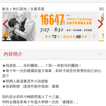
2026金石堂暑假漫博〈你好，我吃一點〉第二波
內容簡介
★我喜歡……菲約爾德……？我──喜歡菲約爾德！
★每十年一次的建國節盛大揭幕，莉莉卡卻意外察覺到自己的心
意!?
★韓網人氣漫畫原作小說續集
★首刷附贈〈護身符製作指南〉書籤
契約皇女莉莉卡轉眼間邁入了十三歲，
同時全國迎來每十年盛大舉辦一次的「建國節」。