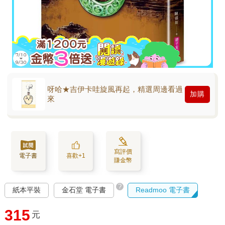
呀哈★吉伊卡哇旋風再起，精選周邊看過
加購
來
寫評價
電子書
喜歡+1
賺金幣
?
紙本平裝
金石堂 電子書
Readmoo 電子書
315
元