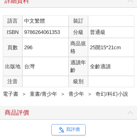
詳細資料
晨欣看看四周，暗想，這些人就這樣站在野外開重要會議？一點
隱祕性、安全性都沒有，就在這裡把玉玦交出來？要是神出鬼沒
的泥怪突然出現怎麼辦？
語言
中文繁體
裝訂
五悔似乎知道她的猜疑，只是神祕一笑。
ISBN
9786264061353
分級
普通級
傾愁在前面停下腳步，晨欣走上前，看到眼前除了草地還是草
地。
商品規
晨欣正要開口詢問，只見傾愁手張開，冰薰衣草在掌心出現，美
頁數
296
25開15*21cm
格
麗的臉上神色嚴肅，冰薰衣草向前飛了起來，在他們眼前的草地
上繞了一圈，再度回到她手心。
適讀年
出版地
台灣
全齡適讀
忽然，眼前的草地中長出一株向日葵，向日葵向上抽高，在頂端
齡
開出一朵好大的花，鮮黃色的花瓣密密的圍著中央淺褐色的花
心，光花心就有晨欣的臉這麼大。
注音
級別
花朵轉向面對他們，其中三片花瓣飛出，一片飛向五悔，一片飛
向傾愁，一片來到晨欣的身邊，只見花瓣各繞著他們身體一圈，
電子書
＞
童書/青少年
＞
青少年
＞
奇幻/科幻小說
然後三片花瓣再回到花心，接著向日葵跟一望無際的草地整個不
見，眼前出現一棟建築物，大約一層樓高，是用高級的木材建成
商品評價
的，樣式簡單，樸實無華。
五悔拉著晨欣的手，三人往前走一步，厚重的木門無聲的向後滑
開。傾愁朝內部走去，晨欣和五悔也跟上。
寫評價
這是一個很寬敞的大廳，晨欣第一次看到這麼多使者聚在一起。