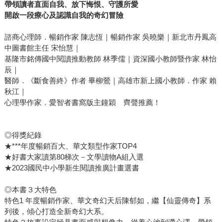
帶領讀者直面自我、放下悔恨、守護所愛
開啟一段療心及認識自我的奇幻冒險
諮商心理師．暢銷作家 陳志恆｜暢銷作家 吳曉樂｜新北市丹鳳高
中圖書館主任 宋怡慧｜
基隆市銘傳國中閱讀推動教師 林季儒｜資深國小教師暨作家 林怡
辰｜
醫師．《斷食善終》作者 畢柳鶯｜高雄市新上國小教師．作家 賴
秋江｜
心理學作家．愛智者書窩版主鐘穎 齊聲推薦！
◎得獎紀錄
★***年度暢銷百大、華文類型作家TOP4
★好書大家讀第80梯次－文學讀物A組入選
★2023國民中小學新生閱讀推廣計畫選書
◎本書３大特色
特色1 年度暢銷作家、華文奇幻天后陳郁如，繼【仙靈傳奇】系
列後，傾心打造全新奇幻大系。