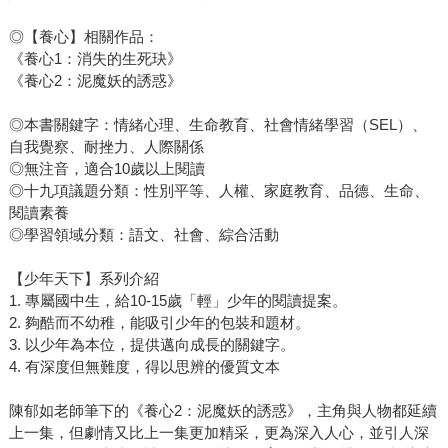
◎【養心】相關作品：
《養心1：消失的生死玦》
《養心2：泥魔妖的誘惑》
◎本書關鍵字：情緒心理、生命教育、社會情緒學習（SEL）、
自我覺察、耐挫力、人際關係
◎無注音，適合10歲以上閱讀
◎十九項議題分類：性別平等、人權、家庭教育、品德、生命、
閱讀素養
◎學習領域分類：語文、社會、綜合活動
【少年天下】系列介紹
1. 專屬國中生，給10-15歲「輕」少年的閱讀提案。
2. 夠酷而不幼稚，能吸引少年的包裝和題材。
3. 以少年為本位，提供邁向成長的關鍵字。
4. 有深度但無難度，得以思辨的優質文本
陳郁如老師筆下的《養心2：泥魔妖的誘惑》，主角與人物都延續
上一集，但劇情又比上一集更加精采，更為深入人心，並引人深