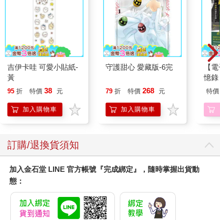
「這也是一個辦法。」有人贊同。
「這樣好嗎？」一個女使者皺著眉頭。
「這樣有違養心池界法，保護生死玉是使者的責任跟榮耀。」另
一個女使者持反對意見。
「對啊，她才剛來，還不是使者，生死玉不能交給她。」底下有
不少人附和她。
吉伊卡哇 可愛小貼紙-
守護甜心 愛藏版-6完
【電
「什麼叫不能交給她？這本來就是她媽媽留給她的東西啊！」棕
黃
憶錄
髮男使者說。
小阻
38
268
「但是生死玉事關重大，理應安放在養心池裡。」
95
折
特價
元
79
折
特價
元
特價
「晨欣就在養心池裡啊！」
加入購物車
加入購物車
「可是晨欣夠資格嗎？」
九思舉起手，阻止其他人的紛紛發言，「晨欣不能永久保留這塊
玉，她的靈力不夠，不足以保護生死玉，這樣會引來滯心澤的覬
訂購/退換貨須知
覦，後患無窮。」
「那，讓她當持玉使者？藏玉的地方很隱密，我們的靈力應該足
夠保護她，沒人可以找到。」藤忠提出建議。
加入金石堂 LINE 官方帳號『完成綁定』，隨時掌握出貨動
晨欣愣了一下，她知道那代表什麼意思，為了保護生死玉，她會
態：
待在一個隱密的地方，沒有人知道她在哪。她不會再見到安樂和
其他朋友了。
「不、不，我不要當持玉使者，我不要被關起來……」