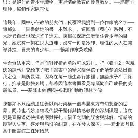
思；是絕佳的青少年讀物，更是情緒教育的優良教材。──諮商心
理師．暢銷作家陳志恆
這幾年，國中小任教的朋友們，反覆跟我提到一位作家的名字──
陳郁如，「圖書館她的書一本難求」。這回讀《養心》系列，不
太訝異自己也深深陷了進去。陳郁如深諳怎麼留住青少年的目
光，她沒有一刻在說大道理，沒有一刻是冷靜、理性的大人在開
導莽撞、冒失的青少年。──暢銷作家吳曉樂
生命無法重來，但是面對挫折的勇敢可以彩排。把《養心2：泥魔
妖的誘惑》交給孩子吧！讓書中的精采陪伴孩子們清楚的站出自
我定位，無所畏懼。因為在每一趟生命行旅裡，無論孩子彳亍徐
行，抑或是歡快奔騰，都將因這本書而看見專屬於自己成長的美
麗風景。──基隆市銘傳國中閱讀推動教師林季儒
陳郁如不只延續過往善以精巧架構一個專屬東方奇幻想像的世
界，同時也巧妙連結現代親子關係與情感教育的深刻議題，這次
更是直探道德抉擇的兩難掙扎：親子之間的誤會與諒解、情感的
期望與失落、喜愛與怨恨的糾葛，在在發人深省。──新北市丹鳳
高中圖書館主任宋怡慧