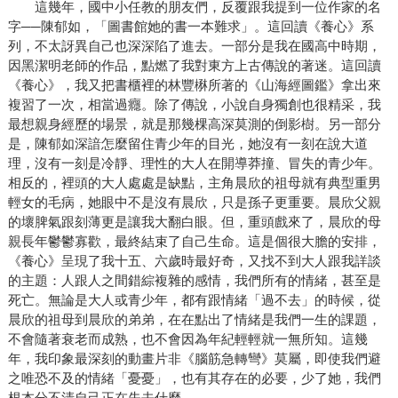
這幾年，國中小任教的朋友們，反覆跟我提到一位作家的名
字──陳郁如，「圖書館她的書一本難求」。這回讀《養心》系
列，不太訝異自己也深深陷了進去。一部分是我在國高中時期，
因黑潔明老師的作品，點燃了我對東方上古傳說的著迷。這回讀
《養心》，我又把書櫃裡的林豐楙所著的《山海經圖鑑》拿出來
複習了一次，相當過癮。除了傳說，小說自身獨創也很精采，我
最想親身經歷的場景，就是那幾棵高深莫測的倒影樹。另一部分
是，陳郁如深諳怎麼留住青少年的目光，她沒有一刻在說大道
理，沒有一刻是冷靜、理性的大人在開導莽撞、冒失的青少年。
相反的，裡頭的大人處處是缺點，主角晨欣的祖母就有典型重男
輕女的毛病，她眼中不是沒有晨欣，只是孫子更重要。晨欣父親
的壞脾氣跟刻薄更是讓我大翻白眼。但，重頭戲來了，晨欣的母
親長年鬱鬱寡歡，最終結束了自己生命。這是個很大膽的安排，
《養心》呈現了我十五、六歲時最好奇，又找不到大人跟我詳談
的主題：人跟人之間錯綜複雜的感情，我們所有的情緒，甚至是
死亡。無論是大人或青少年，都有跟情緒「過不去」的時候，從
晨欣的祖母到晨欣的弟弟，在在點出了情緒是我們一生的課題，
不會隨著衰老而成熟，也不會因為年紀輕輕就一無所知。這幾
年，我印象最深刻的動畫片非《腦筋急轉彎》莫屬，即使我們避
之唯恐不及的情緒「憂憂」，也有其存在的必要，少了她，我們
根本分不清自己正在失去什麼。