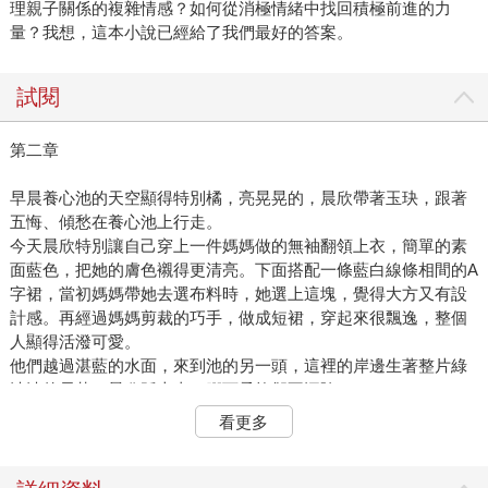
理親子關係的複雜情感？如何從消極情緒中找回積極前進的力
量？我想，這本小說已經給了我們最好的答案。
試閱
第二章
早晨養心池的天空顯得特別橘，亮晃晃的，晨欣帶著玉玦，跟著
五悔、傾愁在養心池上行走。
今天晨欣特別讓自己穿上一件媽媽做的無袖翻領上衣，簡單的素
面藍色，把她的膚色襯得更清亮。下面搭配一條藍白線條相間的A
字裙，當初媽媽帶她去選布料時，她選上這塊，覺得大方又有設
計感。再經過媽媽剪裁的巧手，做成短裙，穿起來很飄逸，整個
人顯得活潑可愛。
他們越過湛藍的水面，來到池的另一頭，這裡的岸邊生著整片綠
油油的長草，晨欣踩上去，腳下柔軟卻不深陷。
傾愁走在前面，她今天將紫色的頭髮散了下來，隨著徐風吹過，
看更多
揚起縷縷髮絲，整個人更是嫵媚柔美，而五悔則是把頭髮盤了髻
在腦後，配上長袍，有點古代大俠的味道。
「這裡是九思跟其他使者開會的地方。」五悔解釋。