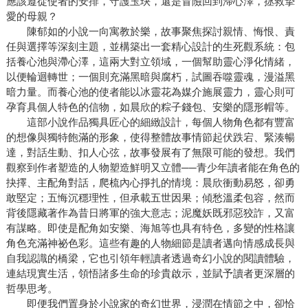
應該遵從使者的安排，守護玉玦，還是冒險回到滯心澤，拯救摯
愛的母親？
陳郁如的小說一向寓教於樂，故事聚焦探討親情、悔恨、責
任與選擇等深刻主題，並構築出一套精心設計的生死觀系統：包
括養心池與滯心澤，這兩大對立領域，一個幫助靈心淨化情緒，
以便輪迴轉世；一個則充滿黑暗與腐朽，試圖吞噬靈魂，漫溢黑
暗力量。而養心池的使者能以冰靈花為媒介施展靈力，靈心則可
孕育具個人特色的信物，如晨欣的粽子錢包、安樂的隱形帽等。
這部小說作品獨具匠心的細緻設計，每個人物角色都有豐富
的想像與獨特飽滿的形象，使得整體故事情節起伏跌宕、緊湊暢
達，對話生動、扣人心弦，故事發展有了無限可能的發想。我們
觀察到作者塑造的人物塑造鮮明又立體──青少年讀者能在角色的
抉擇、主配角對話，爬梳內心掙扎的情境：晨欣衝動易怒，卻勇
敢堅定；五悔沉穩理性，但承載五世因果；傾愁溫柔包容，然而
背後隱藏著作為昔日將軍的強大意志；泥魔妖既邪惡狡詐，又富
有謀略。即使是配角如安樂、海旭等也具有特色，多變的性格讓
角色充滿神祕色彩。這些有趣的人物細節是讀者邁向情感成長與
自我認識的橋梁，它也引領年輕讀者透過奇幻小說的閱讀體驗，
連結現實生活，領悟諸多生命的珍貴啟示，並賦予讀者更深層的
哲學思考。
即便我們置身於小說家的奇幻世界，浸潤在情節之中，卻恰