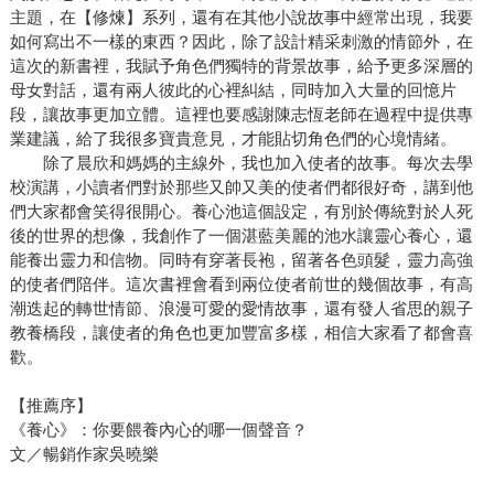
主題，在【修煉】系列，還有在其他小說故事中經常出現，我要
如何寫出不一樣的東西？因此，除了設計精采刺激的情節外，在
這次的新書裡，我賦予角色們獨特的背景故事，給予更多深層的
母女對話，還有兩人彼此的心裡糾結，同時加入大量的回憶片
段，讓故事更加立體。這裡也要感謝陳志恆老師在過程中提供專
業建議，給了我很多寶貴意見，才能貼切角色們的心境情緒。
除了晨欣和媽媽的主線外，我也加入使者的故事。每次去學
校演講，小讀者們對於那些又帥又美的使者們都很好奇，講到他
們大家都會笑得很開心。養心池這個設定，有別於傳統對於人死
後的世界的想像，我創作了一個湛藍美麗的池水讓靈心養心，還
能養出靈力和信物。同時有穿著長袍，留著各色頭髮，靈力高強
的使者們陪伴。這次書裡會看到兩位使者前世的幾個故事，有高
潮迭起的轉世情節、浪漫可愛的愛情故事，還有發人省思的親子
教養橋段，讓使者的角色也更加豐富多樣，相信大家看了都會喜
歡。
【推薦序】
《養心》：你要餵養內心的哪一個聲音？
文／暢銷作家吳曉樂