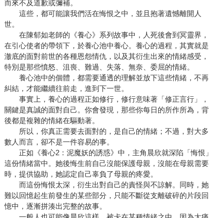
而來不及道歉或彌補。
這些，都可能讓我們活在悔恨之中，並且抱著遺憾離開人
世。
在陳郁如老師的《養心》系列故事中，人死後會到冥靈界，
在引心使者的帶領下，於養心池中養心。養心的過程，其實就是
澈底的面對前世的各種恩怨情仇，以及其衍生出來的情緒感受，
特別是那些憤怒、沮喪、難過、失落、無奈、委屈的情緒。
養心池中的個體，都需要通透的理解並放下這些情緒，不再
糾結，才能繼續往前走，進到下一世。
事實上，養心的過程正如修行，修行意味著「修正言行」，
關鍵是真誠的面對自己。你會發現，那些你每日的所作所為，背
後都是複雜的情緒在驅動著。
所以，你真正需要去面對的，是自己的情緒；不過，對大多
數人而言，卻不是一件容易的事。
正如《養心2：泥魔妖的誘惑》中，主角晨欣就深陷「悔恨」
這份情緒當中。她後悔生前自己沒能保護母親，沒能在母親需要
時，提供協助，她認定自己辜負了母親的疼愛。
而這份悔恨太深，衍生出對自己的責怪與不諒解。同時，她
難以回憶起生前發生的某些部分，只能不斷從支離破碎的片段回
憶中，逐漸拼湊出完整的故事。
一般人也可能像晨欣這樣，被卡在某種情緒之中。因為太痛