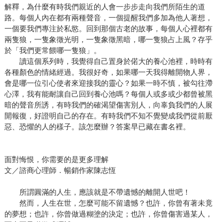
解釋，為什麼有時我們親近的人會一步步走向我們所陌生的道
路。每個人內在都有兩種聲音，一個提醒我們多加為他人著想，
一個要我們專注於私慾。回到那個古老的故事，每個人心裡都有
兩隻狼，一隻象徵光明，一隻象徵黑暗，哪一隻狼占上風？存乎
於「我們更常餵哪一隻狼」。
讀這個系列時，我覺得自己置身於偌大的養心池裡，時時有
各種顏色的情緒經過。我很好奇，如果哪一天我得離開物人界，
會是哪一位引心使者來迎接我的靈心？如果一時不慎，被勾往滯
心澤，我有能耐讓自己回到養心池嗎？每個人或多或少都曾被黑
暗的聲音所誘，有時我們的確渴望傷害別人，向辜負我們的人展
開報復，好證明自己的存在。有時我們不知不覺變成我們從前厭
惡、恐懼的人的樣子。該怎麼辦？答案早已藏在書名裡。
面對悔恨，你需要的是更多理解
文／諮商心理師．暢銷作家陳志恆
所謂圓滿的人生，應該就是不帶遺憾的離開人世吧！
然而，人生在世，怎麼可能不留遺憾？也許，你曾有著未竟
的夢想；也許，你曾做過糊塗的決定；也許，你曾傷害過某人，