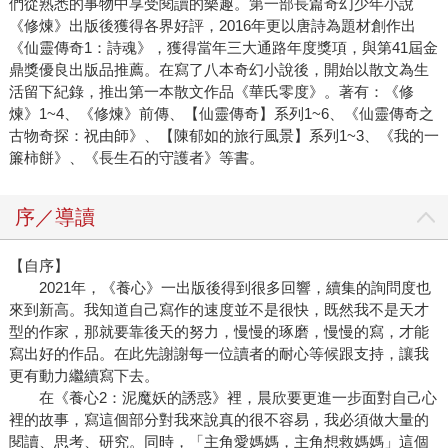
們從熟悉的事物中享受閱讀的樂趣。第一部長篇奇幻少年小說
《修煉》出版後獲得各界好評，2016年更以唐詩為題材創作出
《仙靈傳奇1：詩魂》，獲得當年三大通路年度獎項，與第41屆金
鼎獎優良出版品推薦。在寫了八本奇幻小說後，開始以散文為生
活留下紀錄，推出第一本散文作品《華氏零度》。著有：《修
煉》1~4、《修煉》前傳、【仙靈傳奇】系列1~6、《仙靈傳奇之
古物奇探：祝由師》、【陳郁如的旅行風景】系列1~3、《我的一
簾柿餅》、《長生石的守護者》等書。
序／導讀
【自序】
2021年，《養心》一出版後得到很多回響，續集的詢問度也
來到新高。我知道自己寫作的速度並不是很快，既然我不是天才
型的作家，那就要靠後天的努力，慢慢的琢磨，慢慢的寫，才能
寫出好的作品。在此先謝謝每一位讀者的耐心等候跟支持，讓我
更有動力繼續寫下去。
在《養心2：泥魔妖的誘惑》裡，晨欣要更進一步面對自己心
裡的故事，寫這個部分對我來說真的很不容易，我必須做大量的
閱讀、思考、研究。同時，「主角愛媽媽，主角想救媽媽」這個