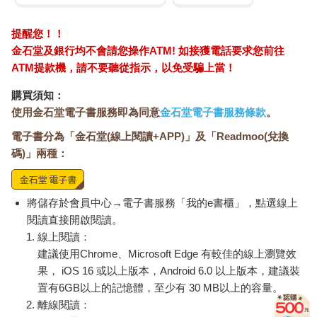
「你不是被關起來。」一個淺藍色頭髮的使者不悅的說，「當使
者是多麼不容易的事，是一種責任跟榮耀，能夠被選為持玉使
者，保護掌管生死力量的玉，需要穩定的心理素質，加上長時間
提醒您！！
修習靈力！」
金石堂及銀行均不會請您操作ATM! 如接獲電話要求您前往
「我……我不行，我不夠穩定，我……對了！」晨欣想起一件
ATM提款機，請不要聽從指示，以免受騙上當！
事。
她看到九思站的位置旁邊有張桌子，快步走了過去，把生死玉拿
購買須知：
出來，放到桌子上。
使用金石堂電子書服務即為同意
金石堂電子書服務條款
。
「你們看，我可以把它拿出來，放在別的地方，不一定要放在我
電子書分為「金石堂(線上閱讀+APP)」及「Readmoo(兌換
身上。我可以把玉玦放在你們準備的祕密藏點，然後交由藤忠使
碼)」兩種：
者繼續保護它。」晨欣眼神熱切的看著九思說。
「不行，這樣違反養心池的界法，」九思嚴厲的說，「我雖然知
道持玉使者們在哪，但是我卻不知道這三塊玉的確切位置。每一
將儲存於會員中心→電子書服務「我的e書櫃」，點選線上
塊玉藏在哪，只有那塊玉的持玉使者知道。持玉使者必須要保守
這個祕密，不讓第二個人知曉，他要一直待在那裡，永世保護生
閱讀直接開啟閱讀。
死玉。所以我不可能讓你把玉放在某個地方，讓你知道藏玉的地
線上閱讀：
點，然後讓另一個持玉使者去守護它，而你隨意在養心池行
建議使用Chrome、Microsoft Edge 有較佳的線上瀏覽效
走。」
果， iOS 16 或以上版本，Android 6.0 以上版本，建議裝
「我可以發誓，我保證不會講出玉藏在哪裡。真的，相信我。」
置有6GB以上的記憶體，至少有 30 MB以上的容量。
晨欣幾乎是用喊的說道。
離線閱讀：
「不行。」九思堅定的說。