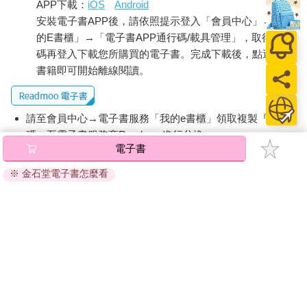
APP下載：
iOS
Android
九思的眼神讓晨欣心一沉。
安裝電子書APP後，請依照提示登入「會員中心」→「我
「九思，看來，目前尚無完美的解決方式，不如讓晨欣先離開，
的E書櫃」→「電子書APP通行碼/載具管理」，取得通行
我們再好好討論一下。」藤忠低聲的說。
碼再登入下載您所購買的電子書。完成下載後，點選任一
九思抿著嘴，點一下頭，「五悔，傾愁，你們先陪晨欣到外面
書籍即可開始離線閱讀。
去。」
「是。」五悔和傾愁同聲回答。
「那玉玦……」晨欣表情遲疑。
「先放在這裡，你放心沒人會拿走。」九思表情苦笑一下。
請至會員中心→電子書服務「我的e書櫃」領取複製『兌換
晨欣想想，也對，她本來就希望使者們能夠拿走玉玦，她才不用
碼』至電子書服務商Readmoo進行兌換。
被禁錮在祕密的地方當什麼持玉使者。
電子書
退換貨須知：
晨欣點點頭，轉身跟著五悔身後走去。
※ 金石堂電子書怎麼看
因版權保護，您在金石堂所購買的電子書僅能以金石堂專屬
但她才離開幾步，就聽到大家一聲驚呼，然後她也感覺到了。
的閱讀軟體開啟閱讀，無法以其他閱讀器或直接下載檔案。
她打開掌心，看到玉玦穩穩的躺在她的掌心。
依據「消費者保護法」第19條及行政院消費者保護處公告之
「通訊交易解除權合理例外情事適用準則」，非以有形媒介
提供之數位內容或一經提供即為完成之線上服務，經消費者
事先同意始提供。（如：電子書、電子雜誌、下載版軟體、
虛擬商品…等），
不受「網購服務需提供七日鑑賞期」的限
制
。為維護您的權益，建議您先使用「試閱」功能後再付款
購買。