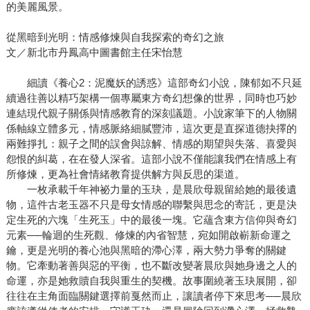
的美麗風景。
從黑暗到光明：情感修煉與自我探索的奇幻之旅
文／新北市丹鳳高中圖書館主任宋怡慧
細讀《養心2：泥魔妖的誘惑》這部奇幻小說，陳郁如不只延
續過往善以精巧架構一個專屬東方奇幻想像的世界，同時也巧妙
連結現代親子關係與情感教育的深刻議題。小說家筆下的人物關
係軸線立體多元，情感脈絡細膩豐沛，這次更是直探道德抉擇的
兩難掙扎：親子之間的誤會與諒解、情感的期望與失落、喜愛與
怨恨的糾葛，在在發人深省。這部小說不僅能讓我們在情感上有
所修煉，更為社會情緒教育提供解方與反思的渠道。
一枚承載千年神祕力量的玉玦，是晨欣母親留給她的最後遺
物，這件古老玉器不只是母女情感的聯繫與思念的寄託，更是決
定生死的六塊「生死玉」中的最後一塊。它蘊含東方信仰與奇幻
元素──輪迴的生死觀、修煉的內省智慧，宛如開啟嶄新命運之
鑰，更是光明的養心池與黑暗的滯心澤，兩大勢力爭奪的關鍵
物。它牽動著善與惡的平衡，也不斷改變著晨欣與她身邊之人的
命運，亦是她救贖自我與重生的契機。故事圍繞著玉玦展開，卻
往往在主角面臨關鍵選擇前戛然而止，讓讀者停下來思考──晨欣