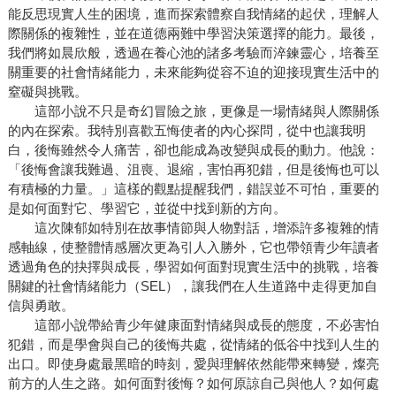
能反思現實人生的困境，進而探索體察自我情緒的起伏，理解人
際關係的複雜性，並在道德兩難中學習決策選擇的能力。最後，
我們將如晨欣般，透過在養心池的諸多考驗而淬鍊靈心，培養至
關重要的社會情緒能力，未來能夠從容不迫的迎接現實生活中的
窒礙與挑戰。
這部小說不只是奇幻冒險之旅，更像是一場情緒與人際關係
的內在探索。我特別喜歡五悔使者的內心探問，從中也讓我明
白，後悔雖然令人痛苦，卻也能成為改變與成長的動力。他說：
「後悔會讓我難過、沮喪、退縮，害怕再犯錯，但是後悔也可以
有積極的力量。」這樣的觀點提醒我們，錯誤並不可怕，重要的
是如何面對它、學習它，並從中找到新的方向。
這次陳郁如特別在故事情節與人物對話，增添許多複雜的情
感軸線，使整體情感層次更為引人入勝外，它也帶領青少年讀者
透過角色的抉擇與成長，學習如何面對現實生活中的挑戰，培養
關鍵的社會情緒能力（SEL），讓我們在人生道路中走得更加自
信與勇敢。
這部小說帶給青少年健康面對情緒與成長的態度，不必害怕
犯錯，而是學會與自己的後悔共處，從情緒的低谷中找到人生的
出口。即使身處最黑暗的時刻，愛與理解依然能帶來轉變，燦亮
前方的人生之路。如何面對後悔？如何原諒自己與他人？如何處