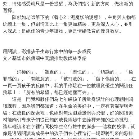
究，情緒感受就只是一份提醒，為我們指引新的方向，做出新的
選擇。
陳郁如老師筆下的《養心2：泥魔妖的誘惑》，主角與人物都
延續上一集，但劇情又比上一集更加精采，更為深入人心，並引
人深思；是絕佳的青少年讀物，更是情緒教育的優良教材。
用閱讀，彩排孩子生命行旅中的每一步成長
文／基隆市銘傳國中閱讀推動教師林季儒
「消極的」、「難過的」、「羞愧的」、「煩躁的」、「負
罪感的」、「有敵意的」、「被打敗的」、「留下傷痕的」......在
一頁一頁孩子的反饋中，我的手停駐在一位數理資優生的閱讀任
務單上：「所有的希望，都已經絕塵而去」。
這是一門我和夥伴們為七年級孩子所量身設計的心理韌性閱
讀課程，因為我們都知道：在生命的美好中，一定有著渴望與考
驗；在成長的探索裡，也絕對無法迴避迷惘與恐懼，好的閱讀素
材能夠引導孩子們從已知的成長經驗中去詮釋未知的生命挑戰，
讓年輕讀者在字裡行間校準生命行旅中的腳步──這樣的校準，就
像是透過閱讀為成長中的孩子們在心裡進行一場即將到來的彩排