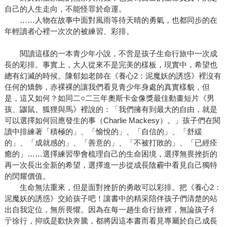
自己的人生走向，不能怪罪於命運。
……人物在故事中面對風雨等待天晴的勇氣，也都同步的在
年輕讀者心裡一次次的被練習、彩排。
閱讀這樣的一本青少年小說，不啻是孩子生命行旅中一次成
長的彩排。事實上，大人從來不是完美的樣板，現實中，希望也
總有幻滅的時候。陳郁如老師在《養心2：泥魔妖的誘惑》裡沒有
任何的矯飾，赤裸裸的讓我們看見青少年身處的真實樣貌，但
是，這又如何？如同二○二三年奧斯卡金像獎最佳動畫短片《男
孩、鼴鼠、狐狸與馬》裡說的：「我們擁有到最大的自由，就是
可以選擇如何回應發生的事（Charlie Mackesy）。」孩子們在閱
讀中排練著「積極的」、「愉悅的」、「自信的」、「舒緩
的」、「成就感的」、「善意的」、「不被打敗的」、「已經痊
癒的」……選擇練習學會梳理自己的生命困境，選擇無畏挫折的
再一次長出全新的希望，選擇進一步從成長陰霾中看見自己獨特
的閃耀價值。
生命無法重來，但是面對挫折的勇敢可以彩排。把《養心2：
泥魔妖的誘惑》交給孩子吧！讓書中的精采陪伴孩子們清楚的站
出自我定位，無所畏懼。因為在每一趟生命行旅裡，無論孩子彳
亍徐行，抑或是歡快奔騰，都將因這本書而看見專屬於自己成長