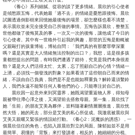
《養心》系列細膩、從容的談了更多情緒。晨欣的引心使者
是傾愁跟五悔，代表她最「過不去」的情緒是憂愁跟後悔。晨欣
試圖透過倒影樹來回憶她最後悔的場景，卻怎麼樣也看不清楚，
表示晨欣並未完全接受自己所做的事情。五悔告訴晨欣，整整五
世他都做了後悔莫及的事，一次又一次的後悔，讓他成了今日的
引心使者。其中有一世格外引起我的興趣，那世的五悔是動輒被
父親毆打的孩童博祐，博祐自問：「我們真的有那麼罪孽深重
嗎？還是其實是大人情緒無法控制的出口？」我想，這是很多孩
童都想提出的問題，有時我們遭遇了錯待，究竟是我們本身很差
勁？還是大人們活得太忙、太累，忘了照顧自己的心情？情緒一
上湧，必須找一個發洩的對象？如果看清了這些朝自己而來的情
緒，不該由自己負責，我們是不是也能如釋重負？解鈴還須繫鈴
人，我們永遠不能幫任何人養他們的心，只能專注於自己的。
晨欣因一起意外來到冥靈界，她既渴望重返物人界，得知母
親被帶往滯心澤之後，又渴望前去搭救母親。第一集，晨欣找了
她「生前」的朋友艾美為夥伴，豈料隨著劇情層層推進，晨欣恍
然大悟，她的死去，部分是艾美的私心所促成。我澈底被晨欣與
艾美又親暱又緊張的情誼給打動。《養心2：泥魔妖的誘惑》，一
個晨欣信任的角色，也陷入跟晨欣對立的局面。陳郁如並不是用
最簡單、易懂的「背叛」來打發讀者，相反的，她細細的分梳、