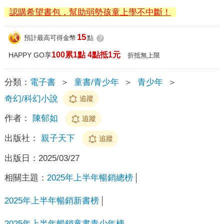
認購希望書包，幫助弱勢孩童上學不中斷！
15
預計最高可得金幣
點
?
100累1點 4點抵1元
HAPPY GO享
折抵無上限
分類：
電子書
＞
童書/青少年
＞
青少年
＞
奇幻/科幻小說
追蹤
作者：
陳郁如
追蹤
出版社：
親子天下
追蹤
出版日：
2025/03/27
相關主題：
2025年上半年暢銷總榜
2025年上半年暢銷新書榜
2025年上半年暢銷童書青少年榜