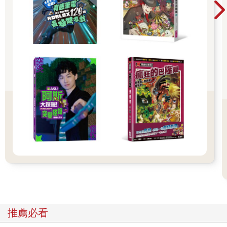
九思對晨欣微微點頭，晨欣知道他的意思，她把粽子錢包打開，
拿出裡面的玉玦，放在掌心。
晨欣以為其他的使者們會大聲歡呼，不過這裡的每個人只是很內
斂的看著她。
「這是持玉使者，藤忠。」九思指著身邊淺綠頭髮的使者說。
「晨欣你好。」藤忠對她溫和一笑，他的聲音低沉沙啞，卻不會
難聽，反而有一種磁性。晨欣這時注意到，他俊逸的右臉頰上有
一道淺淺的疤痕，從耳下延伸到嘴角。
「持玉使者，你會拿走我的玉玦，對嗎？」晨欣問。
「是的，目前在養心池的三塊生死玉，每一塊都由一位持玉使者
守護，我也會全心守護你的玉玦，保護養心池的安危。」藤忠
說。
晨欣眨眨眼。她有點好奇，之前，使者們拿不走玉玦，不知道現
在情形如何？不過既然特別選出持玉使者，他一定有其他使者沒
有的靈力。
九思對藤忠點一下頭，後者伸出手，食指和拇指對著玉玦捏去。
在全部人的眼光下，他的手指穿過玉玦，碰在一起。晨欣聽到周
圍的人發出倒吸一口氣的輕微嘶聲，還有驚訝的低沉啊聲。
藤忠眉頭微蹙，再試一次，但他的手指像是在晨欣掌心捏空氣一
推薦必看
般，還是無法拿起每個人都可以看到的玉玦。
「好奇怪啊！」有人忍不住發出低語。