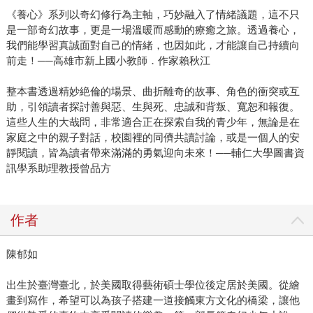
《養心》系列以奇幻修行為主軸，巧妙融入了情緒議題，這不只
是一部奇幻故事，更是一場溫暖而感動的療癒之旅。透過養心，
我們能學習真誠面對自己的情緒，也因如此，才能讓自己持續向
前走！──高雄市新上國小教師．作家賴秋江
整本書透過精妙絶倫的場景、曲折離奇的故事、角色的衝突或互
助，引領讀者探討善與惡、生與死、忠誠和背叛、寬恕和報復。
這些人生的大哉問，非常適合正在探索自我的青少年，無論是在
家庭之中的親子對話，校園裡的同儕共讀討論，或是一個人的安
靜閱讀，皆為讀者帶來滿滿的勇氣迎向未來！──輔仁大學圖書資
訊學系助理教授曾品方
作者
陳郁如
出生於臺灣臺北，於美國取得藝術碩士學位後定居於美國。從繪
畫到寫作，希望可以為孩子搭建一道接觸東方文化的橋梁，讓他