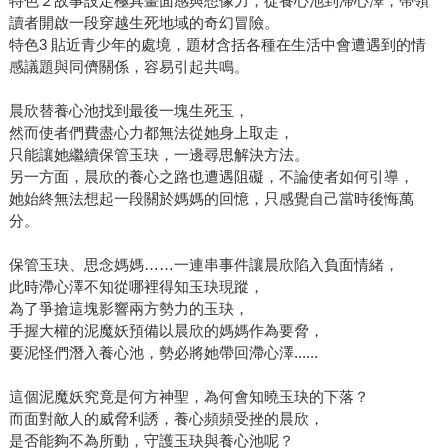
特色２故事設定極具畫面感與想像力，從養心池到滯心澤，帶領
讀者開啟一段穿越生死地域的奇幻冒險。
特色3 貼近青少年的處境，題材含括各種在生活中會遭遇到的情
感議題與同儕關係，容易引起共鳴。
晨欣替養心池找到最後一塊生死玉，
然而使者們費盡心力都無法從她身上取走，
只能讓她繼續保管玉玦，一邊尋思解決方法。
另一方面，晨欣的養心之路也遭遇阻礙，不論使者如何引導，
她始終無法想起一段關於媽媽的回憶，只感覺自己當時後悔萬
分。
保管玉玦、思念媽媽……一連串事件讓晨欣陷入負面情緒，
此時滯心澤不知從哪裡得知玉玦現蹤，
為了爭搶這塊影響兩方勢力的玉玦，
手握大權的泥魔妖預備以晨欣的媽媽作為要脅，
要泥怪們潛入養心池，勢必將她帶回滯心澤......
這個泥魔妖究竟是何方神聖，為何會知曉玉玦的下落？
而面對敵人的威脅利誘，養心頻頻受挫的晨欣，
是否能夠不為所動，守護玉玦與養心池呢？