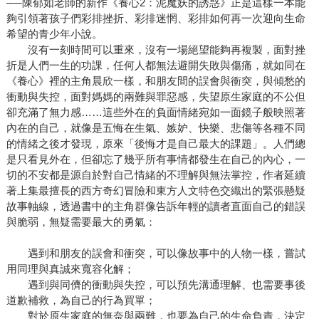
──陳郁如老師的新作《養心2：泥魔妖的誘惑》正是這樣一本能
夠引領著孩子們彩排挫折、彩排迷惘、彩排如何再一次迎向生命
希望的青少年小說。
沒有一刻時間可以重來，沒有一場絕望能夠再複製，面對挫
折是人們一生的功課，任何人都無法避開失敗與傷痛，就如同在
《養心》裡的主角晨欣一樣，和朋友間的誤會與衝突，與傾愁的
衝動與失控，面對媽媽的兩難與罪惡感，失望原生家庭的不公但
卻充滿了無力感……這些外在的負面情緒宛如一面鏡子般映照著
內在的自己，就像是五悔在生氣、嫉妒、快樂、悲傷等各種不同
的情緒之後才發現，原來「後悔才是自己最大的課題」。人們總
是只看見外在，但卻忘了幾乎所有事情都發生在自己的內心，一
切的不安都是源自於對自己情緒的不理解與無法掌控，作者延續
著上集最擅長的西方奇幻冒險和東方人文特色交織出的緊張懸疑
故事軸線，透過書中的主角群像告訴年輕的讀者直面自己的錯誤
與脆弱，無疑需要最大的勇氣：
遇到和朋友的誤會和衝突，可以像故事中的人物一樣，嘗試
用同理與真誠來寬容化解；
遇到與同儕的衝動與失控，可以預先溝通理解、也需要事後
道歉補救，為自己的行為買單；
對於原生家庭的無奈與兩難，也要為自己的生命負責，決定