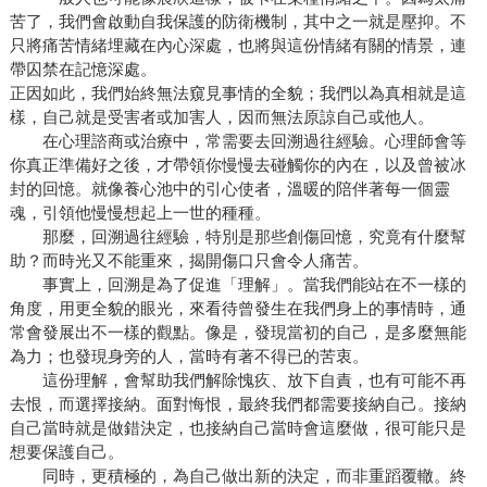
苦了，我們會啟動自我保護的防衛機制，其中之一就是壓抑。不
只將痛苦情緒埋藏在內心深處，也將與這份情緒有關的情景，連
帶囚禁在記憶深處。
正因如此，我們始終無法窺見事情的全貌；我們以為真相就是這
樣，自己就是受害者或加害人，因而無法原諒自己或他人。
在心理諮商或治療中，常需要去回溯過往經驗。心理師會等
你真正準備好之後，才帶領你慢慢去碰觸你的內在，以及曾被冰
封的回憶。就像養心池中的引心使者，溫暖的陪伴著每一個靈
魂，引領他慢慢想起上一世的種種。
那麼，回溯過往經驗，特別是那些創傷回憶，究竟有什麼幫
助？而時光又不能重來，揭開傷口只會令人痛苦。
事實上，回溯是為了促進「理解」。當我們能站在不一樣的
角度，用更全貌的眼光，來看待曾發生在我們身上的事情時，通
常會發展出不一樣的觀點。像是，發現當初的自己，是多麼無能
為力；也發現身旁的人，當時有著不得已的苦衷。
這份理解，會幫助我們解除愧疚、放下自責，也有可能不再
去恨，而選擇接納。面對悔恨，最終我們都需要接納自己。接納
自己當時就是做錯決定，也接納自己當時會這麼做，很可能只是
想要保護自己。
同時，更積極的，為自己做出新的決定，而非重蹈覆轍。終