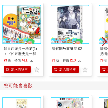
「想不到連持玉使者也拿不起來。」「傳說是真的。」「這樣如
何是好？」
低語開始擴散，變成嗡嗡的討論。
晨欣覺得緊張，這代表什麼意思？為什麼會這樣？九思會怎麼處
理？
九思的臉色更嚴肅了，他緊閉著嘴，像一條剛硬的直線。
過了好一會，九思開口說：「之前三塊生死玉在來到養心池之
後，都順利的被三位持玉使者好好的保管，除了我，沒有其他人
知道三位使者在哪。這次的生死玉，一開始就出現以前沒有發生
如果西遊是一群喵(1)
請解開故事謎底 02
情緒
的狀況，所有的使者包括我，都碰不到這塊玉。所以在選出藤忠
：《如果歷史是一群
把情
當持玉使者後，我特地帶他去找另外三位使者，讓三位持玉使者
喵》作者最新力作，附
誰都
411
213
79
折
特價
元
79
折
特價
元
79
折
多給藤忠一些跟玉連結的靈力，但是現在看來並不成功。」
【首卷特典】拉頁
「那現在怎麼辦？」一位使者問。
加入購物車
加入購物車
「晨欣可以把玉放在藤忠手上嗎？」有人問。
「我試過放在其他靈心手上，也是不行，可能使者會不一樣？」
晨欣語帶遲疑。
您可能會喜歡
「試試看。」藤忠伸出手掌。
晨欣把玉玦放上他的掌心，果然，在大家的驚呼聲中，玉玦馬上
穿過使者的手掌掉了下去，晨欣迅速的接住玉玦。
「還是，就讓她保留這塊生死玉？」一個棕色頭髮的男使者問。