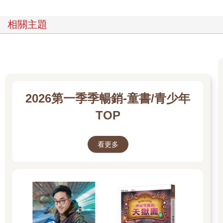
他們一律穿著白色的長袍，但是長長的頭髮有各種顏色，亮麗繽
紛，卻不雜亂俗氣，晨欣忍不住多看他們幾眼。
相關主題
「你們來了。」九思低沉的聲音從前方傳來。他在大廳的正中
央，其他使者們在他身邊圍成一圈，坐在木頭椅子上。
九思方正的臉上表情嚴肅，身旁還站著一個使者，那使者有著淺
綠色的頭髮，耳後一綹綠髮顏色比較深，個子比九思要高一些，
俊逸的臉上目色清潤。
「這是晨欣。」九思對著她招招手。五悔輕輕在她背後推一把，
示意她往前走。
2026第一季季暢銷-童書/青少年
晨欣有點緊張，深呼吸一口氣走向九思，在他身邊站定，其他坐
TOP
著的使者好奇的看著她。
九思開口說道：「上古時代，有六塊可以掌控生死的玉留在人
間，之前滯心澤拿到兩塊，我們拿到三塊。這三塊玉由三位持玉
看更多
使者守護，千百年來，使者們各自待在一個隱密的空間，靜心看
守玉玦無人打擾，沒有人可以找到他們。
「雖然，這三塊玉讓養心池跟滯心澤保持平衡，但是兩方都希望
可以找到最後一塊生死玉，掌握更大的力量，不要讓對方贏過自
己。經過這麼長的時間，這塊玉玦終於出現了，就在晨欣的手
上，是她媽媽留給她的遺物。我們也花費了一番心力，讓這塊玉
來到養心池。」