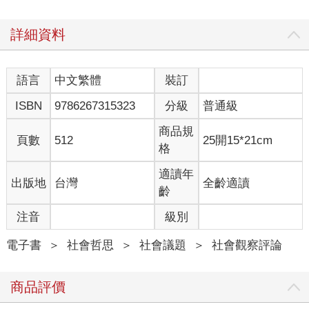
詳細資料
語言
中文繁體
裝訂
ISBN
9786267315323
分級
普通級
商品規
頁數
512
25開15*21cm
格
適讀年
出版地
台灣
全齡適讀
齡
注音
級別
電子書
＞
社會哲思
＞
社會議題
＞
社會觀察評論
商品評價