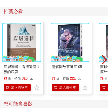
推薦必看
底層邏輯：看清這個世
請解開故事謎底 05
演員
界的底牌
底外
316
221
79
折
特價
元
79
折
特價
元
79
折
加入購物車
加入購物車
您可能會喜歡