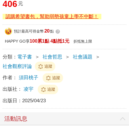
406
元
認購希望書包，幫助弱勢孩童上學不中斷！
20
預計最高可得金幣
點
?
100累1點 4點抵1元
HAPPY GO享
折抵無上限
分類：
電子書
＞
社會哲思
＞
社會議題
＞
社會觀察評論
追蹤
作者：
須田桃子
追蹤
出版社：
凌宇
追蹤
出版日：
2025/04/23
活動訊息