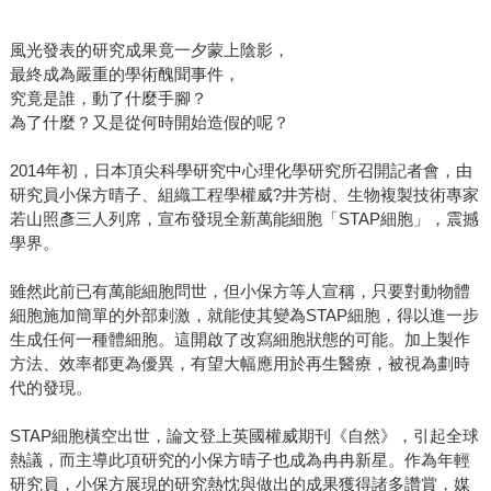
風光發表的研究成果竟一夕蒙上陰影，
最終成為嚴重的學術醜聞事件，
究竟是誰，動了什麼手腳？
為了什麼？又是從何時開始造假的呢？
2014年初，日本頂尖科學研究中心理化學研究所召開記者會，由
研究員小保方晴子、組織工程學權威?井芳樹、生物複製技術專家
若山照彥三人列席，宣布發現全新萬能細胞「STAP細胞」，震撼
學界。
雖然此前已有萬能細胞問世，但小保方等人宣稱，只要對動物體
細胞施加簡單的外部刺激，就能使其變為STAP細胞，得以進一步
生成任何一種體細胞。這開啟了改寫細胞狀態的可能。加上製作
方法、效率都更為優異，有望大幅應用於再生醫療，被視為劃時
代的發現。
STAP細胞橫空出世，論文登上英國權威期刊《自然》，引起全球
熱議，而主導此項研究的小保方晴子也成為冉冉新星。作為年輕
研究員，小保方展現的研究熱忱與做出的成果獲得諸多讚賞，媒