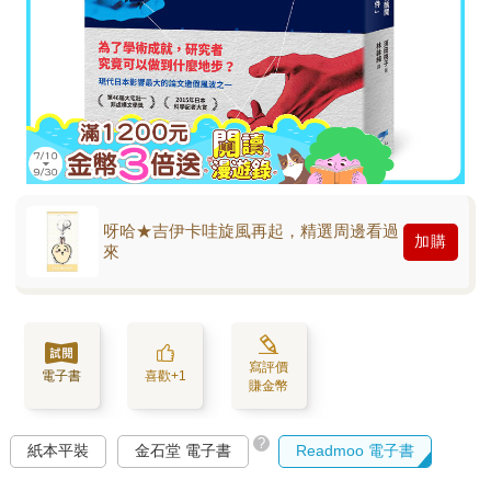
呀哈★吉伊卡哇旋風再起，精選周邊看過
加購
來
寫評價
電子書
喜歡+1
賺金幣
?
紙本平裝
金石堂 電子書
Readmoo 電子書