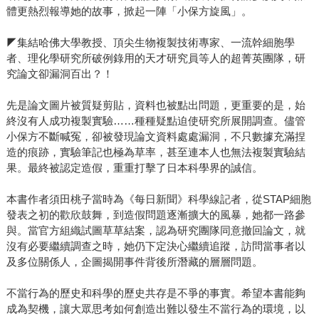
體更熱烈報導她的故事，掀起一陣「小保方旋風」。
◤集結哈佛大學教授、頂尖生物複製技術專家、一流幹細胞學
者、理化學研究所破例錄用的天才研究員等人的超菁英團隊，研
究論文卻漏洞百出？！
先是論文圖片被質疑剪貼，資料也被點出問題，更重要的是，始
終沒有人成功複製實驗……種種疑點迫使研究所展開調查。儘管
小保方不斷喊冤，卻被發現論文資料處處漏洞，不只數據充滿捏
造的痕跡，實驗筆記也極為草率，甚至連本人也無法複製實驗結
果。最終被認定造假，重重打擊了日本科學界的誠信。
本書作者須田桃子當時為《每日新聞》科學線記者，從STAP細胞
發表之初的歡欣鼓舞，到造假問題逐漸擴大的風暴，她都一路參
與。當官方組織試圖草草結案，認為研究團隊同意撤回論文，就
沒有必要繼續調查之時，她仍下定決心繼續追蹤，訪問當事者以
及多位關係人，企圖揭開事件背後所潛藏的層層問題。
不當行為的歷史和科學的歷史共存是不爭的事實。希望本書能夠
成為契機，讓大眾思考如何創造出難以發生不當行為的環境，以