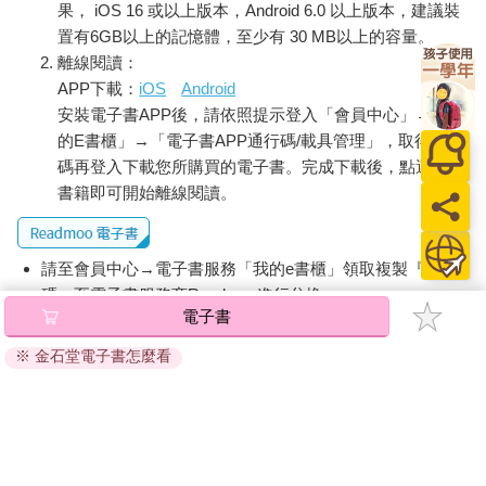
果， iOS 16 或以上版本，Android 6.0 以上版本，建議裝
置有6GB以上的記憶體，至少有 30 MB以上的容量。
離線閱讀：
APP下載：
iOS
Android
安裝電子書APP後，請依照提示登入「會員中心」→「我
的E書櫃」→「電子書APP通行碼/載具管理」，取得通行
碼再登入下載您所購買的電子書。完成下載後，點選任一
書籍即可開始離線閱讀。
請至會員中心→電子書服務「我的e書櫃」領取複製『兌換
碼』至電子書服務商Readmoo進行兌換。
電子書
退換貨須知：
※ 金石堂電子書怎麼看
因版權保護，您在金石堂所購買的電子書僅能以金石堂專屬
的閱讀軟體開啟閱讀，無法以其他閱讀器或直接下載檔案。
依據「消費者保護法」第19條及行政院消費者保護處公告之
「通訊交易解除權合理例外情事適用準則」，非以有形媒介
提供之數位內容或一經提供即為完成之線上服務，經消費者