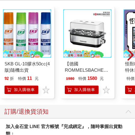
SKB GL-10膠水50cc(4
【德國
怪獸
版)隨機出貨
ROMMELSBACHE諾
特休
曼百赫】多功能煮蛋
加購
11
1580
92
折
特價
元
特價
元
特價
1980
器/可煮6顆蛋
ER600/ER-600
加入購物車
加入購物車
訂購/退換貨須知
加入金石堂 LINE 官方帳號『完成綁定』，隨時掌握出貨動
態：