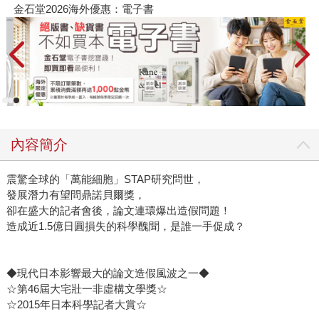
惠：電子書
春光ｘ奇幻基地｜全書系
內容簡介
震驚全球的「萬能細胞」STAP研究問世，
發展潛力有望問鼎諾貝爾獎，
卻在盛大的記者會後，論文連環爆出造假問題！
造成近1.5億日圓損失的科學醜聞，是誰一手促成？
◆現代日本影響最大的論文造假風波之一◆
☆第46屆大宅壯一非虛構文學獎☆
☆2015年日本科學記者大賞☆