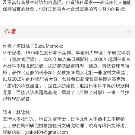
及不當行為發生時該如何處理。打造讓科學家──甚或任何人都能
保持誠實的社會，也許正是當今社會最需要的齊心努力的目標。
作者
作者／須田桃子Suda Momoko
科學記者。1975年生於日本千葉縣。早稻田大學理工學研究科碩
士（專攻物理學）。2001年加入每日新聞社，2006年起調任東京
本社科學環境部記者，採訪範疇涵蓋科學、醫療、科技管理等領
域，著作《造假的科學家》榮獲第46屆大宅壯一非虛構文學獎，
以及2015年的科學記者大賞。曾於每日新聞負責長期連載專題
「虛幻的科技國度」，擔任採訪組長，追蹤日本科學界的現狀與
背景，而後以該專題為基礎，撰寫了《誰殺了科學》一書，並獲
得科學記者賞。
譯者／林詠純
臺灣大學物理系、地質系雙學士，日本九州大學藝術工學府碩
士，曾在民間研究機構擔任日文研究助理，現為專職日文譯者。
聯絡信箱：junko404@gmail.com