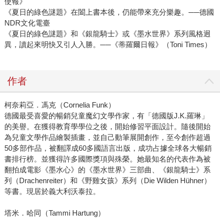
使報》
《夏日的綠色謎題》在闔上書本後，仍能帶來充分樂趣。──德國
NDR文化電臺
《夏日的綠色謎題》和《銀龍騎士》或《墨水世界》系列風格迥
異，讀起來明快又引人入勝。──《蒂羅爾日報》（Toni Times）
作者
柯奈莉亞．馮克（Cornelia Funk）
德國最受喜愛的暢銷兒童魔幻文學作家，有「德國版J.K.羅琳」
的美譽。在獲得教育學學位之後，開始修習平面設計。隨後開始
為兒童文學作品繪製插畫，並自己動筆展開創作，至今創作超過
50多部作品，被翻譯成60多國語言出版，成功占據全球各大暢銷
書排行榜。並獲得許多國際獎項與殊榮。她最知名的代表作為被
翻拍成電影《墨水心》的《墨水世界》三部曲、《銀龍騎士》系
列（Drachenreiter）和《野雞女孩》系列（Die Wilden Hühner）
等書。現居於義大利沃泰拉。
塔米．哈同（Tammi Hartung）