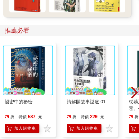
到了晚上，媽媽已經開始宣稱她喜歡這附近的雜貨店，爸爸則對
他看到的那些超酷建築讚不絕口，他說在紐約的建築工地工作比
在威爾默頓刺激得多，因為威爾默頓沒有超過兩層樓高的房子。
這兩個人怎麼會是這樣的叛徒呢？
推薦必看
三個月。她得遠離熟悉的一切……
第一晚很糟，爸爸忘了該找有冷氣的公寓。她的房間熱到必須開
窗，但卡絲碧雅開了窗卻發現窗外的氣溫沒有室內涼爽，街上傳
來的吵鬧聲也讓她睡不著，最後她放棄了入睡的念頭。
房間裡只有一個地方可以連上網──窗臺上。她坐在那裡傳訊息給
蘿麗莎和艾莉，希望她們還醒著。現在才九點半，又是星期五晚
上。但兩人要不已經睡了，要不就是出門了。蘿麗莎常和表兄弟
姊妹一起過週末，艾莉則常和「威爾默頓綠黨」在一起──自從他
們發起抗議活動，反對在河邊的草坪上蓋新的購物商場後，卡絲
碧雅的外婆就認為他們是共產主義信徒。
沒有人有回應。卡絲碧雅把手機放在一邊，嘆了一口氣。三個
祕密中的祕密
請解開故事謎底 01
杖藜
月！她握住脖子上那條用繩子掛著的小黏土魚墜子。蘿麗莎和艾
意、
莉也有同樣的墜子。那是她們在威爾默頓的一家小店買的，紀念
恭談
537
229
79
折
特價
元
79
折
特價
元
79
折
她們友誼的七週年。這已經占了她大半輩子了！三個月。她要不
想
要在日曆上數日子呢？不要，那只會提醒她還有多少日子要熬。
加入購物車
加入購物車
也許她應該把東西都留在行李箱裡，這樣感覺就像他們很快就能