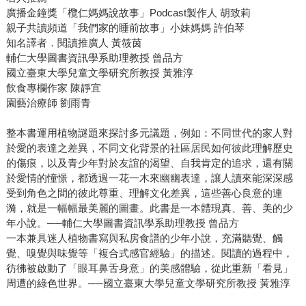
廣播金鐘獎「欖仁媽媽說故事」Podcast製作人 胡致莉
親子共讀頻道「我們家的睡前故事」小妹媽媽 許伯琴
知名譯者．閱讀推廣人 黃筱茵
輔仁大學圖書資訊學系助理教授 曾品方
國立臺東大學兒童文學研究所教授 黃雅淳
飲食專欄作家 陳靜宜
園藝治療師 劉雨青
整本書運用植物謎題來探討多元議題，例如：不同世代的家人對
於愛的表達之差異，不同文化背景的社區居民如何彼此理解歷史
的傷痕，以及青少年對於友誼的渴望、自我肯定的追求，還有關
於愛情的憧憬，都透過一花一木來幽幽表達，讓人讀來能深深感
受到角色之間的彼此尊重、理解文化差異，這些善心良意的連
漪，就是一幅幅最美麗的圖畫。此書是一本體現真、善、美的少
年小說。──輔仁大學圖書資訊學系助理教授 曾品方
一本兼具迷人植物書寫與私房食譜的少年小說，充滿聽覺、觸
覺、嗅覺與味覺等「複合式感官經驗」的描述。閱讀的過程中，
彷彿被啟動了「眼耳鼻舌身意」的美感體驗，從此重新「看見」
周遭的綠色世界。──國立臺東大學兒童文學研究所教授 黃雅淳