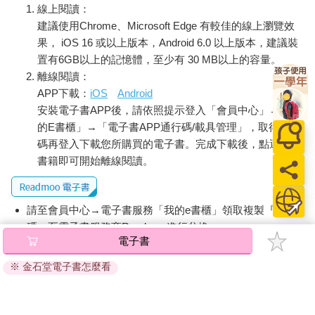
這是這公寓的地址。但每封信的寄件地址都不同。有些地方卡絲
線上閱讀：
碧雅甚至不知道在哪裡，但她知道其中的一些國家：中國、埃
建議使用Chrome、Microsoft Edge 有較佳的線上瀏覽效
及、蘇格蘭……對，這些信件來自世界各地，但都是同一人寄出
果， iOS 16 或以上版本，Android 6.0 以上版本，建議裝
的。
置有6GB以上的記憶體，至少有 30 MB以上的容量。
羅莎琳德．雷諾茲。
離線閱讀：
卡絲碧雅猶豫了一下，輕摸著第一個信封。如果她讀了其中一封
APP下載：
iOS
Android
信，應該不會怎麼樣吧？之後爸爸還是可以把信轉交給房東太
安裝電子書APP後，請依照提示登入「會員中心」→「我
太。
的E書櫃」→「電子書APP通行碼/載具管理」，取得通行
她打開信封，拿出信，信紙折疊得很仔細，剛剛好可以放進信
碼再登入下載您所購買的電子書。完成下載後，點選任一
封。紙張和信封一樣是淡綠色，上面的字跡也一樣。
書籍即可開始離線閱讀。
親愛的姊姊：
我的第一道謎題來了！這樣就算我們距離遙遠，也像是在一起旅
請至會員中心→電子書服務「我的e書櫃」領取複製『兌換
行。就像之前說好的，你要猜的植物既不是非常稀有，也不會是
碼』至電子書服務商Readmoo進行兌換。
你不知道的，而且每種都和人類世界有關。
電子書
退換貨須知：
你知道嗎？敏娜、爸爸和我現在已經成為真正的名人了！英國植
※ 金石堂電子書怎麼看
因版權保護，您在金石堂所購買的電子書僅能以金石堂專屬
物學家和他失明的女兒一起環遊世界，探索綠色王國。當我靠手
的閱讀軟體開啟閱讀，無法以其他閱讀器或直接下載檔案。
指觸摸來認識植物的時候，所有園丁都非常緊張！但我認為植物
喜歡這樣被觸碰。所以……按照我們的約定，這裡有五條線索，
依據「消費者保護法」第19條及行政院消費者保護處公告之