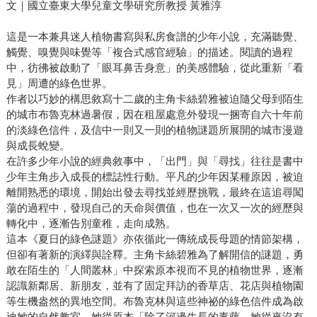
文｜國立臺東大學兒童文學研究所教授 黃雅淳
這是一本兼具迷人植物書寫與私房食譜的少年小說，充滿聽覺、
觸覺、嗅覺與味覺等「複合式感官經驗」的描述。閱讀的過程
中，彷彿被啟動了「眼耳鼻舌身意」的美感體驗，從此重新「看
見」周遭的綠色世界。
作者以巧妙的構思敘寫十二歲的主角卡絲碧雅被迫隨父母到陌生
的城市布魯克林過暑假，因在租屋處意外發現一捆寄自六十年前
的淡綠色信件，及信中一則又一則的植物謎題所展開的城市漫遊
與成長蛻變。
在許多少年小說的經典敘事中，「出門」與「尋找」往往是書中
少年主角步入成長的標誌性行動。平凡的少年因某種原因，被迫
離開熟悉的環境，開始出發去尋找並經歷挑戰，最終在這追尋闖
蕩的過程中，發現自己的天命與價值，也在一次又一次的經歷與
轉化中，逐漸告別童稚，走向成熟。
這本《夏日的綠色謎題》亦依循此一傳統成長母題的情節架構，
但卻有著新的演繹與詮釋。主角卡絲碧雅為了解開信的謎題，勇
敢在陌生的「人間叢林」中探索原本視而不見的植物世界，逐漸
認識新鄰居、新朋友，並有了固定拜訪的香草店、花店與植物園
等生機盎然的異地空間。布魯克林與這些神祕的綠色信件成為啟
迪她的自然教室，她從原本「除了河邊生長的毒藤，她從來沒有