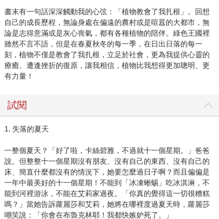
書末有一句話深深觸動我的心弦：「植物教會了我扎根」。回想
自己的成長歷程，無論身處在偏遠的農村或是喧囂的大都市，無
論是志得意滿或是灰心喪氣，都有各種植物的陪伴。綠色王國裡
雖然不言不語，但是在春夏秋冬的每一季，在日出日落的每一
刻，植物不僅是教會了我扎根，立足於社會，更為我提供心靈的
療癒、遭逢挫折的復原，讓我相信，植物比我想得更加聰明、更
有力量！
試閱
1. 失落的夏天
一整個夏天？「好了啦，卡絲碧雅，不過就十一個星期。」爸爸
說。但整整十一個星期沒有朋友、沒有自己的東西、沒有自己的
床、簡直什麼都沒有的情況下，她要怎麼過日子啊？而且偏偏是
一年中最美好的十一個星期！不能到「冰凍蜥蜴」吃冰淇淋，不
能到河裡游泳，不能在艾莉家過夜。「你真的覺得這一切很糟糕
嗎？」當她告訴蘿麗莎和艾莉，她將在哪裡度過夏天時，蘿麗莎
嘲笑說：「你會在布魯克林耶！我都快嫉妒死了。」