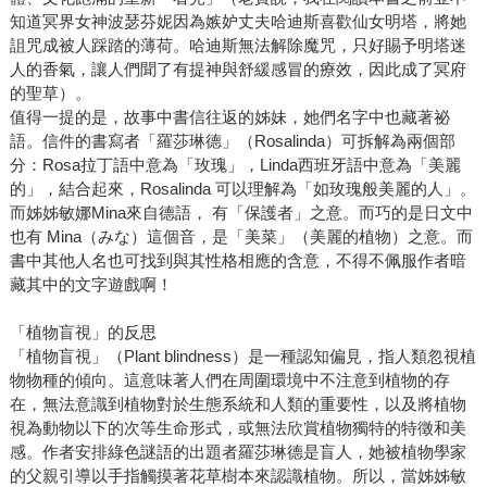
知道冥界女神波瑟芬妮因為嫉妒丈夫哈迪斯喜歡仙女明塔，將她
詛咒成被人踩踏的薄荷。哈迪斯無法解除魔咒，只好賜予明塔迷
人的香氣，讓人們聞了有提神與舒緩感冒的療效，因此成了冥府
的聖草）。
值得一提的是，故事中書信往返的姊妹，她們名字中也藏著祕
語。信件的書寫者「羅莎琳德」（Rosalinda）可拆解為兩個部
分：Rosa拉丁語中意為「玫瑰」，Linda西班牙語中意為「美麗
的」，結合起來，Rosalinda 可以理解為「如玫瑰般美麗的人」。
而姊姊敏娜Mina來自德語， 有「保護者」之意。而巧的是日文中
也有 Mina（みな）這個音，是「美菜」（美麗的植物）之意。而
書中其他人名也可找到與其性格相應的含意，不得不佩服作者暗
藏其中的文字遊戲啊！
「植物盲視」的反思
「植物盲視」（Plant blindness）是一種認知偏見，指人類忽視植
物物種的傾向。這意味著人們在周圍環境中不注意到植物的存
在，無法意識到植物對於生態系統和人類的重要性，以及將植物
視為動物以下的次等生命形式，或無法欣賞植物獨特的特徵和美
感。作者安排綠色謎語的出題者羅莎琳德是盲人，她被植物學家
的父親引導以手指觸摸著花草樹本來認識植物。所以，當姊姊敏