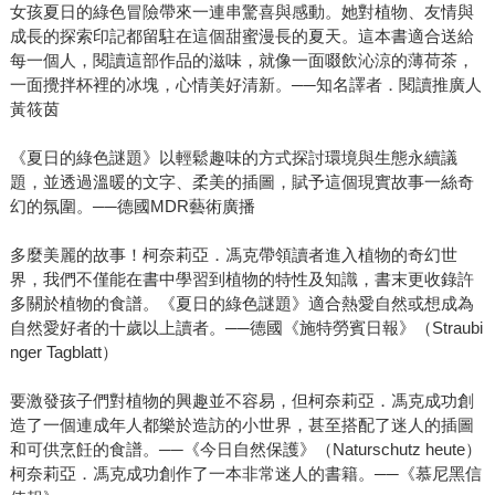
女孩夏日的綠色冒險帶來一連串驚喜與感動。她對植物、友情與
成長的探索印記都留駐在這個甜蜜漫長的夏天。這本書適合送給
每一個人，閱讀這部作品的滋味，就像一面啜飲沁涼的薄荷茶，
一面攪拌杯裡的冰塊，心情美好清新。──知名譯者．閱讀推廣人
黃筱茵
《夏日的綠色謎題》以輕鬆趣味的方式探討環境與生態永續議
題，並透過溫暖的文字、柔美的插圖，賦予這個現實故事一絲奇
幻的氛圍。──德國MDR藝術廣播
多麼美麗的故事！柯奈莉亞．馮克帶領讀者進入植物的奇幻世
界，我們不僅能在書中學習到植物的特性及知識，書末更收錄許
多關於植物的食譜。《夏日的綠色謎題》適合熱愛自然或想成為
自然愛好者的十歲以上讀者。──德國《施特勞賓日報》（Straubi
nger Tagblatt）
要激發孩子們對植物的興趣並不容易，但柯奈莉亞．馮克成功創
造了一個連成年人都樂於造訪的小世界，甚至搭配了迷人的插圖
和可供烹飪的食譜。──《今日自然保護》（Naturschutz heute）
柯奈莉亞．馮克成功創作了一本非常迷人的書籍。──《慕尼黑信