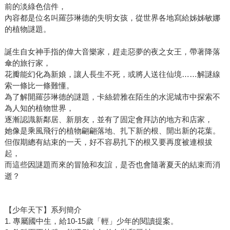
前的淡綠色信件，
內容都是位名叫羅莎琳德的失明女孩，從世界各地寫給姊姊敏娜
的植物謎題。
誕生自女神手指的偉大音樂家，趕走惡夢的夜之女王，帶著降落
傘的旅行家，
花瓣能幻化為新娘，讓人長生不死，或將人送往仙境……解謎線
索一條比一條難懂。
為了解開羅莎琳德的謎題，卡絲碧雅在陌生的水泥城市中探索不
為人知的植物世界，
逐漸認識新鄰居、新朋友，並有了固定會拜訪的地方和店家，
她像是乘風飛行的植物翩翩落地、扎下新的根、開出新的花葉。
但假期總有結束的一天，好不容易扎下的根又要再度被連根拔
起，
而這些因謎題而來的冒險和友誼，是否也會隨著夏天的結束而消
逝？
【少年天下】系列簡介
1. 專屬國中生，給10-15歲「輕」少年的閱讀提案。