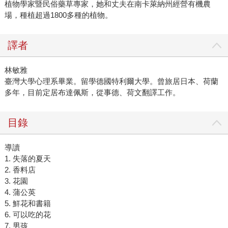
植物學家暨民俗藥草專家，她和丈夫在南卡萊納州經營有機農
場，種植超過1800多種的植物。
譯者
林敏雅
臺灣大學心理系畢業。留學德國特利爾大學。曾旅居日本、荷蘭
多年，目前定居布達佩斯，從事德、荷文翻譯工作。
目錄
導讀
1. 失落的夏天
2. 香料店
3. 花園
4. 蒲公英
5. 鮮花和書籍
6. 可以吃的花
7. 男孩