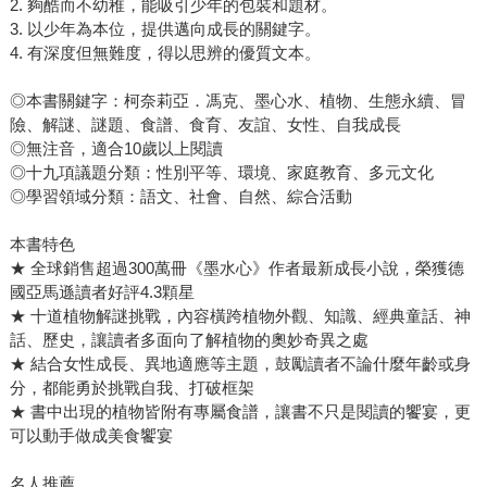
2. 夠酷而不幼稚，能吸引少年的包裝和題材。
3. 以少年為本位，提供邁向成長的關鍵字。
4. 有深度但無難度，得以思辨的優質文本。
◎本書關鍵字：柯奈莉亞．馮克、墨心水、植物、生態永續、冒
險、解謎、謎題、食譜、食育、友誼、女性、自我成長
◎無注音，適合10歲以上閱讀
◎十九項議題分類：性別平等、環境、家庭教育、多元文化
◎學習領域分類：語文、社會、自然、綜合活動
本書特色
★ 全球銷售超過300萬冊《墨水心》作者最新成長小說，榮獲德
國亞馬遜讀者好評4.3顆星
★ 十道植物解謎挑戰，內容橫跨植物外觀、知識、經典童話、神
話、歷史，讓讀者多面向了解植物的奧妙奇異之處
★ 結合女性成長、異地適應等主題，鼓勵讀者不論什麼年齡或身
分，都能勇於挑戰自我、打破框架
★ 書中出現的植物皆附有專屬食譜，讓書不只是閱讀的饗宴，更
可以動手做成美食饗宴
名人推薦