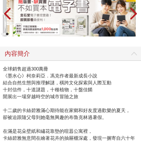
內容簡介
全球銷售超過300萬冊
《墨水心》柯奈莉亞．馮克作者最新成長小說
結合自然生態與推理解謎，橫跨文化探索與人際互動
十封信件，十道謎題，十種植物，十盤佳餚
開展出一場穿越時空的城市冒險之旅
十二歲的卡絲碧雅滿心期待能在家鄉和好友度過歡樂的夏天，
卻被迫跟隨父母到她毫無興趣的布魯克林過暑假。
在滿是花朵壁紙和繡花靠墊的喧囂公寓裡，
卡絲碧雅無意間在繪著花卉的抽屜櫃深處，發現一捆寄自六十年