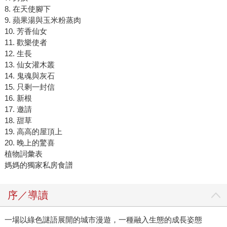
8. 在天使腳下
9. 蘋果湯與玉米粉蒸肉
10. 芳香仙女
11. 歡樂使者
12. 生長
13. 仙女灌木叢
14. 鬼魂與灰石
15. 只剩一封信
16. 新根
17. 邀請
18. 甜草
19. 高高的屋頂上
20. 晚上的驚喜
植物詞彙表
媽媽的獨家私房食譜
序／導讀
一場以綠色謎語展開的城市漫遊，一種融入生態的成長姿態