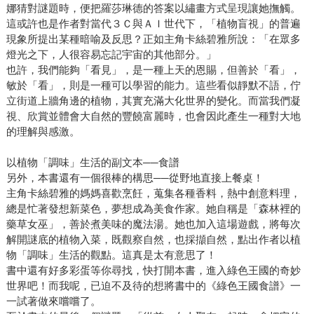
娜猜對謎題時，便把羅莎琳德的答案以繡畫方式呈現讓她撫觸。
這或許也是作者對當代３Ｃ與ＡＩ世代下，「植物盲視」的普遍
現象所提出某種暗喻及反思？正如主角卡絲碧雅所說：「在眾多
燈光之下，人很容易忘記宇宙的其他部分。」
也許，我們能夠「看見」，是一種上天的恩賜，但善於「看」，
敏於「看」，則是一種可以學習的能力。這些看似靜默不語，佇
立街道上牆角邊的植物，其實充滿大化世界的變化。而當我們凝
視、欣賞並體會大自然的豐饒富麗時，也會因此產生一種對大地
的理解與感激。
以植物「調味」生活的副文本──食譜
另外，本書還有一個很棒的構思──從野地直接上餐桌！
主角卡絲碧雅的媽媽喜歡烹飪，蒐集各種香料，熱中創意料理，
總是忙著發想新菜色，夢想成為美食作家。她自稱是「森林裡的
藥草女巫」，善於煮美味的魔法湯。她也加入這場遊戲，將每次
解開謎底的植物入菜，既觀察自然，也採擷自然，點出作者以植
物「調味」生活的觀點。這真是太有意思了！
書中還有好多彩蛋等你尋找，快打開本書，進入綠色王國的奇妙
世界吧！而我呢，已迫不及待的想將書中的《綠色王國食譜》一
一試著做來嚐嚐了。