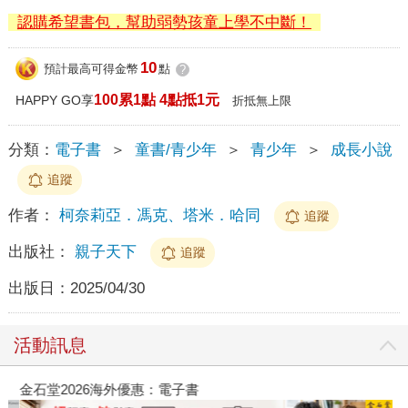
認購希望書包，幫助弱勢孩童上學不中斷！
10
預計最高可得金幣
點
?
100累1點 4點抵1元
HAPPY GO享
折抵無上限
分類：
電子書
＞
童書/青少年
＞
青少年
＞
成長小說
追蹤
作者：
柯奈莉亞．馮克、塔米．哈同
追蹤
出版社：
親子天下
追蹤
出版日：
2025/04/30
活動訊息
金石堂2026海外優惠：電子書