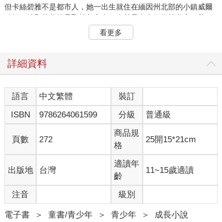
但卡絲碧雅不是都市人，她一出生就住在緬因州北部的小鎮威爾
默頓。她和艾莉總是取笑都市人，尤其是來自紐約的遊客。秋
天，樹葉一變色，這些遊客就像蝗蟲一樣湧到威爾默頓，說著這
看更多
樣的話：「喔，看！多有特色啊！」
倒楣透頂！事情就是這樣。煩死人了，夏天就這麼泡湯了。
「這個給你。」當她們最後一次坐在河邊時，艾莉說，一邊把一
詳細資料
條手環套在卡絲碧雅的手腕上，「我表弟從印度帶回來的。我覺
得這是某種乾掉的藤蔓。我知道看起來有點奇怪，但這應該可以
避邪且帶來好運。」
語言
中文繁體
裝訂
手環看起來確實很怪，而且很乾燥，但卡絲碧雅答應無論如何都
ISBN
9786264061599
分級
普通級
會戴著手環。
爸爸正為了要去紐約的工地工作，而興奮得不得了。「我們要蓋
商品規
十層樓。想像一下！我可以從鷹架上看到牙買加灣。」
頁數
272
25開15*21cm
格
卡絲碧雅覺得這聽起來非常危險，但爸爸只要一想到這個，就笑
得像個小男孩。
適讀年
出版地
台灣
11~15歲適讀
媽媽也很高興，「這個時間點太棒了，我終於可以開始寫我的食
齡
譜。」她邊收拾行李邊說。
自從卡絲碧雅開始上學之後，媽媽就一直想寫一本食譜。不過她
注音
級別
還是寧可不談這個話題，因為外婆已經夠常嘲笑這個想法了。六
年前，他們搬進媽媽父母的房子，因為那邊有足夠大的空間和一
電子書
＞
童書/青少年
＞
青少年
＞
成長小說