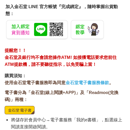
卡，但卡絲碧雅不記得自己有開過，或甚至摸過任何其他信件。
加入金石堂 LINE 官方帳號『完成綁定』，隨時掌握出貨動
那疊信封又長又窄，是淡綠色的亞麻紙，被一條深綠色的天鵝絨
態：
絲帶捆在一起，蝴蝶結下面插著一朵乾燥花。花是紫藍色的。
卡絲碧雅從抽屜裡拿出那一捆信。這些信看起來曾被某個人珍惜
著。也許是曾住在這裡的老太太。最好還是告訴房東太太這件
事。不過，這些信看起來很誘人，彷彿在低聲召喚：「卡絲碧
雅，來吧。讀我們！我們一直在等你。」
這些是情書嗎？電影通常都是這樣演。
提醒您！！
卡絲碧雅拍了一張照，準備傳給艾莉和蘿麗莎。
金石堂及銀行均不會請您操作ATM! 如接獲電話要求您前往
當卡絲碧雅解開那捆信的時候，那朵紫藍色的花掉在她的大腿
ATM提款機，請不要聽從指示，以免受騙上當！
上。那些信封感覺迫不及待要揭開藏身在其中的文字。一共有十
封信，之前都已經被打開過了。
購買須知：
信封上的字跡飄逸老式，卡絲碧雅幾乎無法辨認。
使用金石堂電子書服務即為同意
金石堂電子書服務條款
。
收件者都是同一個人。
電子書分為「金石堂(線上閱讀+APP)」及「Readmoo(兌換
碼)」兩種：
敏娜．雷諾茲
2101貝克曼廣場 #5C
布魯克林，紐約
將儲存於會員中心→電子書服務「我的e書櫃」，點選線上
美國
閱讀直接開啟閱讀。