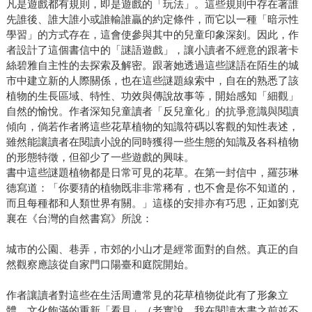
凡是遊戲都有規則，即是遊戲的「玩法」。這些規則中存在著誰
先誰後、誰大誰小或誰輸誰贏的約定條件，而它以一種「暗示性
學習」的方式存在，這會使參與其中的兒童印象深刻。因此，作
者設計了這個書信中的「謎語遊戲」，讓小讀者不經意的跟著卡
絲碧雅自主性的去探索及解密。跟著她透過這些謎語在陌生的城
市中建立新的人際關係，也在這些謎題線索中，自在的熟悉了該
植物的生長區域、特性、功效與傳說故事等，開始感知「細觀」
自然的愉悅。作者深知兒童讀者「反兒童化」的抗爭意識與閱讀
傾向，倘若作者將這些花草植物的知識符碼以客觀的知性表述，
雖然能讓讀者在閱讀小說的同時獲得一些生態的知識及各科植物
的形態特徵，但卻少了一些遊戲的興味。
書中這些謎題植物都是日常可見的花草。在第一封信中，羅莎琳
德寫道：「你要猜的植物既非非常稀有，也不會是你不知道的，
而且每種都和人類世界有關。」這樣的安排亦有巧思，正如劉克
襄在《台灣的自然書寫》所說：
城市的公園、巷弄，市郊的小山才是經常面對的自然。真正的自
然觀察應該從自家門口陽臺和庭院開始。
作者讓讀者對這些在生活周遭常見的花草植物從此有了形象立
體、文化飽滿的重新「看見」（老實說，我在閱讀本書之前並不