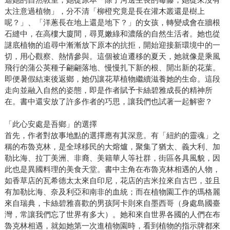
太注意過植物」，分不清「柳橙究竟是長在灌木叢還是樹上
呢？」、「洋蔥長在地上還是地下？」的女孩，轉變成會在牆根
石縫中，在高樓大廈間，尋覓嫩綠和濃蔭的自然生活者。她也從
謎底植物的追尋中漸漸放下原本的抗拒，開始迎接新環境中的一
切，用心觀察、熱情參與。這個被迫遷移的夏天，她就像是乘風
飛行的蒲公英種子翩翩落地、慢慢扎下新的根、開出新的花葉。
即便暑假結束後返鄉，她仍讓花草植物繼續滋養她的生命。這段
走向並融入自然的姿態，即是作者賦予卡絲碧雅成長的精神所
在。書中還安放了許多作者的巧思，讓我們也試著一起解密？
「此心安處是吾鄉」的選擇
首先，作者對故事地點的選擇應有其深意。有「紐約的靈魂」之
稱的布魯克林，是全球移民的大熔爐，聚集了猶太、義大利、加
勒比海、拉丁美洲、非裔、美籍華人等社群，街區各具風貌，因
此也是異國料理的美食天堂。書中主角在布魯克林相遇的人物，
如香草店的瓦希德太太來自印尼，花店的吉米拉來自古巴，並且
有加勒比海、奈及利亞和南非的血統；而在植物園工作的瑪格麗
來自瑞典，卡絲碧雅喜歡的男孩阿卡則來自墨西哥（身處島國臺
灣，常讓我們忘了世界有多大）。她和來自世界各國的人們在布
魯克林相遇，就如她第一次進植物園時，看到植物的指示牌都來