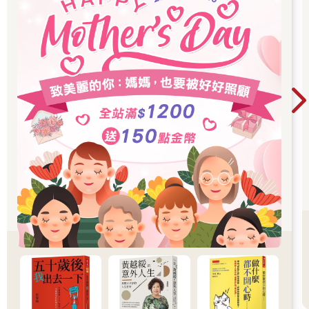
上，現在才會需要爸爸到工地幫忙！對，整件事都倒楣透了，卡
絲碧雅邊想邊把艾莉給的奇怪手環塞進袖子下，再拖著行李箱往
上爬。
「到了！」爸爸終於用房東太太寄給他的那把微微彎曲的鑰匙打
開公寓大門。「很漂亮，不是嗎？」卡絲碧雅和媽媽互看一眼。
花朵圖案的壁紙，繡花靠墊，甚至地毯也是花的圖案。整間公寓
看起來就像蘿麗莎奶奶的房子，她總是驕傲的跟別人說，她年輕
的時候是位嬉皮。雖然那已經是幾百年前的事了。
「租房子給我們的那位太太說，她媽媽過世後，她還沒有時間整
理房子。」爸爸在看到她們的表情後連忙解釋，「所以才看起來
有點老氣。」
「她死了？」卡絲碧雅驚訝的瞪著爸爸，「不是在這裡，對
吧？」
「我們能在這麼短的時間內找到住處已經很幸運了，卡絲碧
雅，」爸爸回答：「好吧，這有點像《歡樂滿人間》的場景，但
已經算不錯了。」
更像是《小木屋》的場景，只不過是在布魯克林。卡絲碧雅心
想。
「廚房很棒，」媽媽說：「我們可以把這幾個抱枕收起來，想辦
法讓自己在這裡住得舒服一點。」