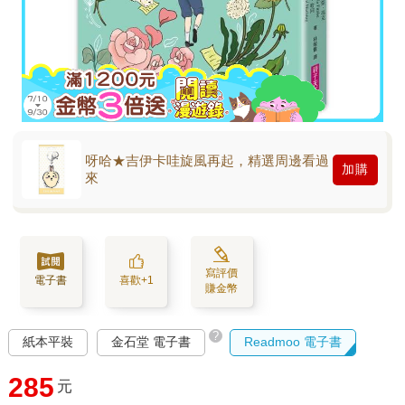
呀哈★吉伊卡哇旋風再起，精選周邊看過
加購
來
寫評價
電子書
喜歡+1
賺金幣
?
紙本平裝
金石堂 電子書
Readmoo 電子書
285
元