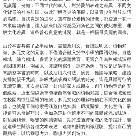
元議題，例如：不同世代的家人，對於愛的表達之差異，不同文
化背景的社區居民，彼此理解歷史的傷痕，以及青少年對於友誼
的渴望、自我肯定的追求，還有關於愛情的憧憬，都透過一花一
木來幽幽表達，讓人讀來能深深感受到角色之間的彼此尊重、理
解文化差異，這些善心良意的漣漪，就是一幅幅最美麗的圖畫。
由於本書具備了故事結構、書信應用文、食譜說明文、植物知
識、多元文化的元素，不僅適合融入於中小學的國語領域、自然
領域、綜合領域、多元文化的議題教育，更適合作為跨領域課程
的閱讀素材。例如以「閱讀與寫作」課程為例，首先是提供學生
閱讀整本書的時間，以及活用六何法、摘要、推論等策略，建議
安排於親子共讀、班級共讀或獨立閱讀的時光，皆是具體可行的
閱讀契機。其次是仿寫一封信給家人或朋友，創作植物謎題的五
個線索，這五個線索需包括自然領域的植物知識，綜合領域聚焦
在校園內或社區裡的植物，多元文化的理解植物在不同文化的價
值，也就是五個線索需涵蓋自然知識、環境關懷、文化意涵。最
後還可以發展巧思，例如為這封信選用不同的載體或添加味道，
以拓展觸覺、嗅覺的閱讀體驗。期許透過跨領域的教學設計，能
促進學生閱讀各種文本表述、連結相關的知識經驗、提出自己的
觀點等，以培養思考力、聯想力與創造力。