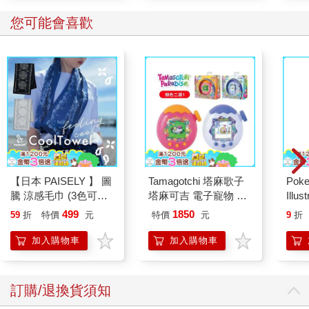
離開一樣。她再次嘆氣，看著行李箱。不，卡絲碧雅，她告訴自
己，除非你想表現得像來自緬因州的鄉巴佬，穿著皺巴巴的T恤在
您可能會喜歡
布魯克林的路上晃。她只能希望這裡的人不要像她和艾莉對待來
自紐約的遊客那樣刻薄……
窗臺下有個很大的抽屜櫃，也許她該把東西收進那裡。櫃子其實
很漂亮。上面當然也布滿花朵圖案。但這些花看起來就像是有人
親手繪製的—有人費盡心思描繪真實的花朵—即使卡絲碧雅不知
道那些是什麼花。除了河邊生長的毒藤蔓，她從來沒有太注意過
植物。
她用手指撫摸著那些彩繪的花朵和葉子。她能感覺得到筆觸。是
的，真的是有人手繪的。
最上層的抽屜需要用力拉才能打開。不過這一點她不陌生，外婆
【日本 PAISELY 】 圖
Tamagotchi 塔麻歌子
Poke
的舊梳妝臺也是這樣。啊，還真是意外驚喜！抽屜裡竟然襯著褪
騰 涼感毛巾 (3色可選)
塔麻可吉 電子寵物 樂
Illus
色的花紙。卡絲碧雅把T恤和內衣放進去遮住了圖案，第二層抽屜
涼感毛巾 涼感巾 冰涼
園系列（熱帶橙果／極
Poke
499
1850
放她的褲子和襪子，還有她帶來的所有毛衣，因為她已習慣了緬
59
折
特價
元
特價
元
9
折
巾 日本涼感毛巾 運動
地冰雪）
(Pokemo
因州的冷天氣。這裡會一直這麼熱嗎？這麼熱的天氣，誰有辦法
毛巾
Pres
加入購物車
加入購物車
做事啊？
最下層的抽屜更難拉開。卡絲碧雅正打算放棄的時候，它終於動
了。抽屜動了。抽屜裡竟然不是空的。花紙上有一捆信—好像是
訂購/退換貨須知
她拉開抽屜時，讓信件從抽屜深處滑了出來。
信……感覺和壁紙一樣過時。她有一位姨婆曾用信封寄來生日賀