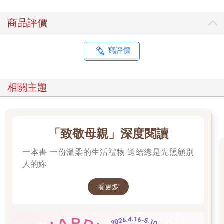
個大花園。但這也有缺點。卡絲碧雅喜歡媽媽做的菜，儘管媽媽
有時實驗得有點太過頭了，但她也覺得那本食譜還沒有寫出來很
商品評價
可惜。
「我已經報名了十一個烹飪課！」媽媽邊說邊踩著行李箱，想要
把行李箱關上，「在威爾默頓，中國菜已經算是高級了。但你聽
寫評價
聽，『峇里島的道地美食』，」她大聲唸出手機上的內容，
「『南印度菜的祕密』、『烏克蘭的豆類菜餚』，我實在很難決
定。親愛的，你難道沒有一點點的興奮嗎？」
相關主題
對，她就是沒有！如果換成是一趟冒險旅行，也許她還能忍受一
段時間不能去「冰凍蜥蜴」、見不到好朋友，譬如到馬達加斯加
之類的。自從她第一次看到一部關於狐猴的紀錄片之後，她就一
直想去那裡。她常向父母提議去一趟長途的暑假旅遊，換句話
「致敬母親」深度閱讀
說，一趟家庭度假冒險。可是現在他們要去哪裡？布魯克林！那
是一段漫長的路途，但卡絲碧雅幾乎沒開口說話。
一本書 一份溫柔的生活禮物 送給總是先照顧別
「布魯克林不是曼哈頓，卡絲碧雅。布魯克林更漂亮，而且安靜
人的妳
多了。」在聽到爸爸整個夏天都要在布魯克林幫一個老同學的忙
的消息後，媽媽至少六次向她保證這一點。
看更多
安靜多了？爸爸租的Airbnb在一條人和車來來往往的街上。公寓
所在的大樓看起來很舊，電梯也壞了，他們必須拖著行李箱爬五
層樓。五層樓！
而這一切都要怪爸爸那個笨手笨腳的朋友，他讓幾塊磚頭砸到腳