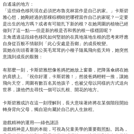
自遙遠的地方：
「這些綠色移民現在必須把布魯克林當作是自己的家。」卡斯碧
雅心想，她剛經過的那棵棕櫚樹把哪裡當作自己的家呢？一定要
是出生的地方嗎？或者有可能扎下新的根？在她周圍的植物已經
做到了這一點──但是新的根是否和舊的根一樣穩固呢？
主角透過這段綠色移民如何堅韌的在異地落地生根的思考來呼應
自身從百般不情願到「此心安處是吾鄉」的成長蛻變。
當她在街頭看著蒲公英毛茸茸的小種子隨風飛向藍天時，她突然
意識到成長的艱難：
有那麼一刻，卡斯碧雅想像爸媽把她放上窗臺，把降落傘綁在她
的肩膀上。「祝你好運，卡斯碧雅！」然後爸媽輕輕一推，讓她
飛向天空，周圍有數百名其他孩子，也被父母以同樣的方式送向
世界，讓他們去尋找一個可以扎根、開花的地方。
卡斯碧雅或許在這一刻理解到，長大意味著終將在某個階段開始
轉身背向父母，獨自迎向屬於自己的人生旅程。
遊戲精神的運用──綠色謎語
遊戲精神是人類的本能，可視為兒童美學的重要觀照點。因為，