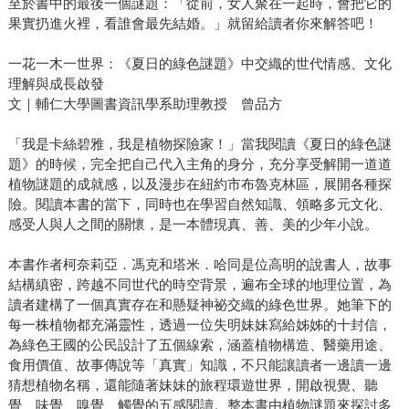
至於書中的最後一個謎題：「從前，女人聚在一起時，會把它的
果實扔進火裡，看誰會最先結婚。」就留給讀者你來解答吧！
一花一木一世界：《夏日的綠色謎題》中交織的世代情感、文化
理解與成長啟發
文｜輔仁大學圖書資訊學系助理教授 曾品方
「我是卡絲碧雅，我是植物探險家！」當我閱讀《夏日的綠色謎
題》的時候，完全把自己代入主角的身分，充分享受解開一道道
植物謎題的成就感，以及漫步在紐約市布魯克林區，展開各種探
險。閱讀本書的當下，同時也在學習自然知識、領略多元文化、
感受人與人之間的關懷，是一本體現真、善、美的少年小說。
本書作者柯奈莉亞．馮克和塔米．哈同是位高明的說書人，故事
結構縝密，跨越不同世代的時空背景，遍布全球的地理位置，為
讀者建構了一個真實存在和懸疑神祕交織的綠色世界。她筆下的
每一株植物都充滿靈性，透過一位失明妹妹寫給姊姊的十封信，
為綠色王國的公民設計了五個線索，涵蓋植物構造、醫藥用途、
食用價值、故事傳說等「真實」知識，不只能讓讀者一邊讀一邊
猜想植物名稱，還能隨著妹妹的旅程環遊世界，開啟視覺、聽
覺、味覺、嗅覺、觸覺的五感閱讀。整本書由植物謎題來探討多