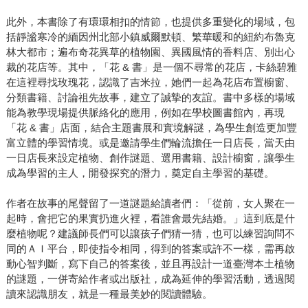
此外，本書除了有環環相扣的情節，也提供多重變化的場域，包
括靜謐寒冷的緬因州北部小鎮威爾默頓、繁華暖和的紐約布魯克
林大都市；遍布奇花異草的植物園、異國風情的香料店、別出心
裁的花店等。其中，「花 & 書」是一個不尋常的花店，卡絲碧雅
在這裡尋找玫瑰花，認識了吉米拉，她們一起為花店布置櫥窗、
分類書籍、討論祖先故事，建立了誠摯的友誼。書中多樣的場域
能為教學現場提供脈絡化的應用，例如在學校圖書館內，再現
「花 & 書」店面，結合主題書展和實境解謎，為學生創造更加豐
富立體的學習情境。或是邀請學生們輪流擔任一日店長，當天由
一日店長來設定植物、創作謎題、選用書籍、設計櫥窗，讓學生
成為學習的主人，開發探究的潛力，奠定自主學習的基礎。
作者在故事的尾聲留了一道謎題給讀者們：「從前，女人聚在一
起時，會把它的果實扔進火裡，看誰會最先結婚。」這到底是什
麼植物呢？建議師長們可以讓孩子們猜一猜，也可以練習詢問不
同的ＡＩ平台，即使指令相同，得到的答案或許不一樣，需再啟
動心智判斷，寫下自己的答案後，並且再設計一道臺灣本土植物
的謎題，一併寄給作者或出版社，成為延伸的學習活動，透過閱
讀來認識朋友，就是一種最美妙的閱讀體驗。