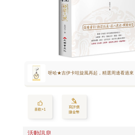
呀哈★吉伊卡哇旋風再起，精選周邊看過來
寫評價
喜歡+1
賺金幣
活動訊息