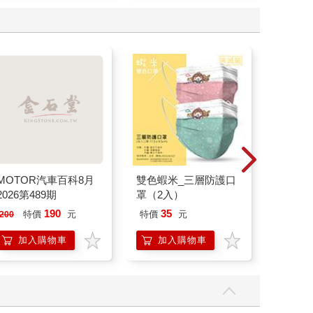
MOTOR汽車百科8月
雙色蝦米_三層防護口
Moonwa
2026第489期
罩（2入）
190
35
10
特價
元
特價
元
特價
200
加入購物車
加入購物車
立