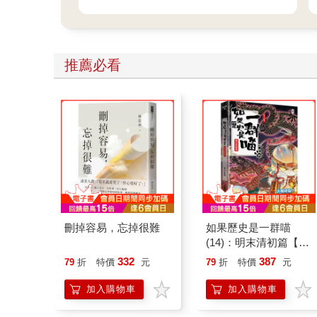
推薦必看
刪掉容易，忘掉很難
如果歷史是一群喵
(14)：明末清初篇【萌
貓漫畫學歷史】
332
387
79
折
特價
元
79
折
特價
元
加入購物車
加入購物車