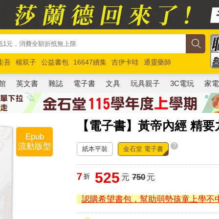
圭吾
楊双子
公益書包
16647續集
吉伊卡哇
通靈藥師
路邊攤新作
馬斯克
玩具總動員5
超慢跑
館
英文書
雜誌
電子書
文具
玩具親子
3C電玩
家
【電子書】黃帝內經 精要
Epub
流動版型
?
紙本平裝
金石堂 電子書
525
7
折
元
750
元
認購希望書包，幫助弱勢孩童上學不