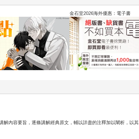
春光ｘ奇幻基地｜全書系展
講解內容要旨，逐條講解經典原文，輔以詳盡的注釋加以闡析，以其