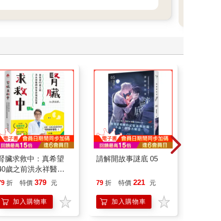
腎臟求救中：真希望
請解開故事謎底 05
叛逆玩家
40歲之前洪永祥醫師
就告訴我這些事
379
221
79
折
特價
元
79
折
特價
元
79
折
加入購物車
加入購物車
加