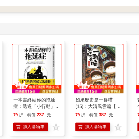
一本書終結你的拖延
如果歷史是一群喵
症：透過「小行動」打
(15)：大清風雲篇【萌
開大腦的行動開關，懶
貓漫畫學歷史】
237
387
79
折
特價
元
79
折
特價
元
人也能變身「行動派」
的37個科學方法
加入購物車
加入購物車