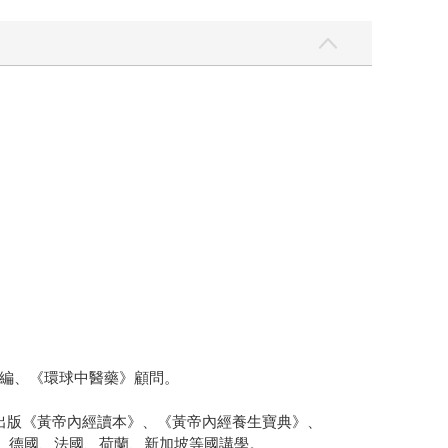
編、《環球中醫藥》顧問。
出版《黃帝內經讀本》、《黃帝內經養生寶典》、
國、德國、法國、荷蘭、新加坡等國講學。