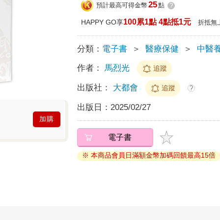
25
預計最高可得金幣
點
?
100累1點 4點抵1元
HAPPY GO享
折抵無
分類：
電子書
＞
醫療保健
＞
中醫
作者：
馬烈光
追蹤
出版社：
大都會
追蹤
?
出版日：
2025/02/27
加購
電子書
※ 本商品會員日滿額金幣加碼回饋最高15倍