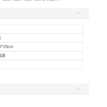
級
7*23cm
適讀