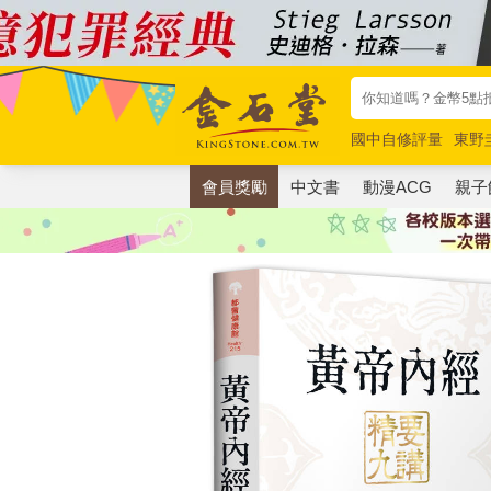
國中自修評量
東野
唯紅花綻放
奧德賽
會員獎勵
中文書
動漫ACG
親子