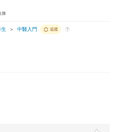
上限
養生
＞
中醫入門
追蹤
?