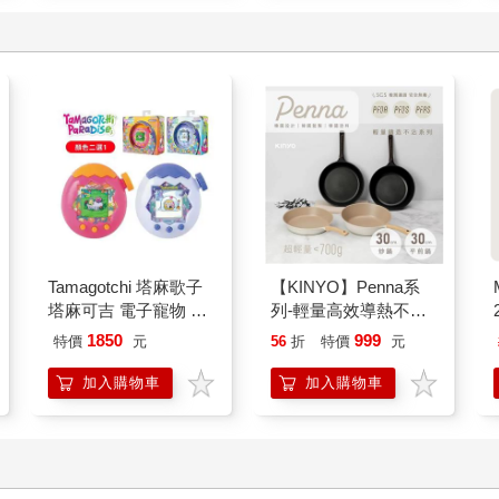
Tamagotchi 塔麻歌子
【KINYO】Penna系
塔麻可吉 電子寵物 樂
列-輕量高效導熱不沾
園系列（熱帶橙果／極
平煎鍋30cm
1850
999
特價
元
56
折
特價
元
地冰雪）
加入購物車
加入購物車