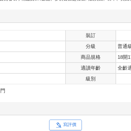
裝訂
分級
普通
商品規格
18開1
適讀年齡
全齡
級別
入門
寫評價