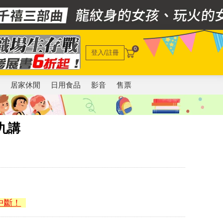
0
登入/註冊
電
居家休閒
日用食品
影音
售票
九講
中斷！