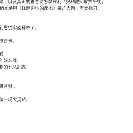
錯，以及真正的善意要怎麼在利己與利他間取捨平衡。
華納兄弟與《怪獸與牠的產地》製片大衛．海曼操刀。
莉思從牢籠釋放了。
作善事。
愛，
的好名聲。
劃的邪惡計謀，
果派對，
著一場大災難。