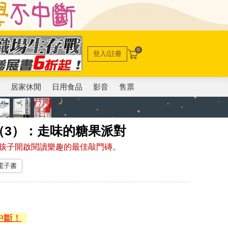
0
登入/註冊
電
居家休閒
日用食品
影音
售票
（3）：走味的糖果派對
孩子開啟閱讀樂趣的最佳敲門磚。
 電子書
中斷！