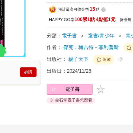
15
預計最高可得金幣
點
?
100累1點 4點抵1元
HAPPY GO享
折抵無
分類：
電子書
＞
童書/青少年
＞
青
作者：
傑克．梅吉特－菲利普斯
出版社：
親子天下
追蹤
?
出版日：
2024/11/28
加購
電子書
※ 金石堂電子書怎麼看