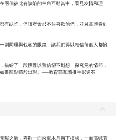
在兩個彼此有缺陷的主角互動當中，看見友情和理
都有缺陷，但讀者會忍不住喜歡他們，並且高興看到
一副同理與包容的眼鏡，讓我們得以相信每個人都擁
，描繪了一段段難以置信卻不斷想一探究竟的情節，
如畫龍點睛般出現。──教育部閱讀推手彭遠芬
閒暇之餘，喜歡一面乘獨木舟衝下樓梯，一面高喊著