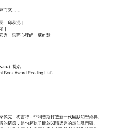
奔而來……
長 邱慕泥｜
如｜
安秀｜諮商心理師 蘇絢慧
ward）提名
ok Award Reading List）
家傑克．梅吉特－菲利普斯打造新一代幽默幻想經典。
折的情節，是勾起孩子開啟閱讀樂趣的最佳敲門磚。