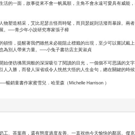
生活的一面，故事從來不會一帆風順，主角不會永遠可愛具有威能，
人物塑造精采，艾比尼瑟古怪而時髦，而貝瑟妮則活潑而暴躁。兩者
展。──青少年小說研究專家張子樟
的頓悟，提醒著我們雖然未必能阻止標籤的出現，至少可以嘗試戴上
也為別人帶來力量。──小兔子書坊店主黃淑貞
開始便彷彿黑洞般的深深吸引了閱讀的目光，一個個不可思議的文字
引人入勝，而發人深省或令人恍然大悟的人生金句，總在關鍵的時候
書作家蜜雪兒．哈里森（Michelle Harrison ）
奶工、茶葉商，還有態度過度友善、一直祝他今天愉快的鄰居。傑克