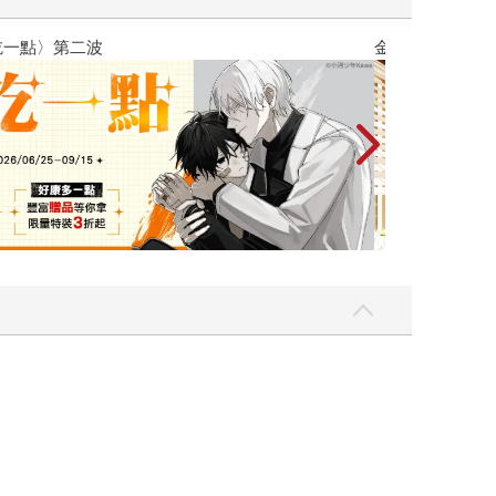
吃一點〉第二波
金石堂2026海