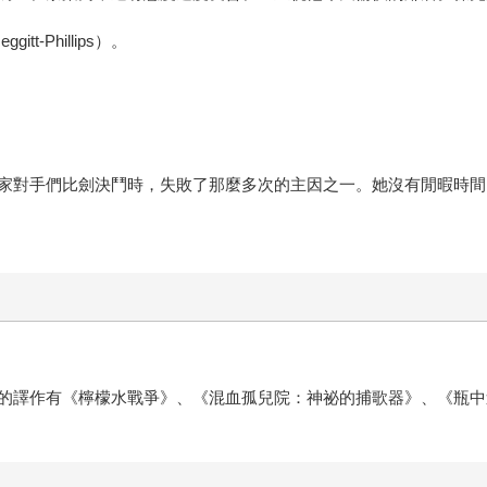
t-Phillips）。
家對手們比劍決鬥時，失敗了那麼多次的主因之一。她沒有閒暇時間
的譯作有《檸檬水戰爭》、《混血孤兒院：神祕的捕歌器》、《瓶中