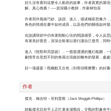
好久沒有看到這麼令人動容的故事，作者真實的展現
解。真心推薦！──資深國小教師．作家林怡辰
作者寫作風格巧妙、詼諧、迷人，描述極富想像力，
角色的情感在書中如何成長，以及他們的關係如何發
在詭譎情節中仍有著顫動心弦的閱讀感受，令人反思
有著美好善意，深深企盼著以善行讓自己發亮，同時
進入《怪獸和貝瑟妮》，一股股濃濃的魔幻氛圍，一
劇情常在意想不到的角落出現曲折離奇的發展，處處
好一場盛宴！既幽默又出色（到骨頭喀擦響）的好書──暢銷童
作者
傑克．梅吉特－菲利普斯（Jack Meggitt-Phillips）
帥氣傑克目前手上正忙著多場戰役，交戰的對象有牛