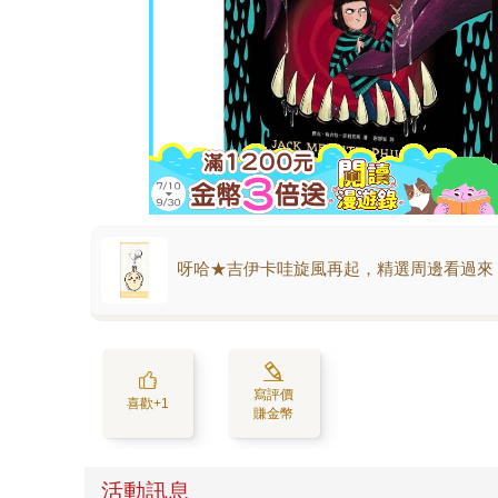
呀哈★吉伊卡哇旋風再起，精選周邊看過來
寫評價
喜歡+1
賺金幣
活動訊息