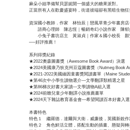
麻朵小姐準備幫貝瑟妮開一個盛大的糖果派對。
正當所有人在歡慶盛宴時，街道彼端卻有黑暗生物狂
資深國小教師．作家 林怡辰｜戀風草青少年書房店
諮商心理師 陳志恆｜暢銷奇幻小說作家 陳郁
小兔子書坊店主 黃淑貞｜作家＆國小校長 顏
──好評推薦！
系列得獎紀錄
★2022奧森圖書獎（Awesome Book Award）決選
★2024美國康乃狄克州豆蔻圖書獎（Nutmeg Book A
★2021-2022美國緬因童書獎閱讀書單（Maine Student Bo
★第46次中小學生讀物選介—文學翻譯類精選之星
★第86梯次好書大家讀—文學讀物A組入選
★2024前瞻兒童少年翻譯小說推薦書單
★2024天下雜誌教育基金會—希望閱讀百本好書入選
本書特色
特色１ 繼羅德．達爾與大衛．威廉後，英國新銳作
特色２ 角色鮮活立體，搭配生動的插畫、懸疑與轉