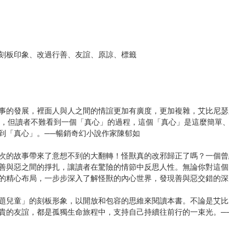
刻板印象、改過行善、友誼、原諒、標籤
事的發展，裡面人與人之間的情誼更加有廣度，更加複雜，艾比尼瑟
不斷，但讀者不難看到一個「真心」的過程，這個「真心」是這麼簡單
到「真心」。──暢銷奇幻小說作家陳郁如
次的故事帶來了意想不到的大翻轉！怪獸真的改邪歸正了嗎？一個曾
善與惡之間的掙扎，讓讀者在驚險的情節中反思人性。無論你對這個
的精心布局，一步步深入了解怪獸的內心世界，發現善與惡交錯的深
題兒童」的刻板形象，以開放和包容的思維來閱讀本書。不論是艾比
貴的友誼，都是孤獨生命旅程中，支持自己持續往前行的一束光。─