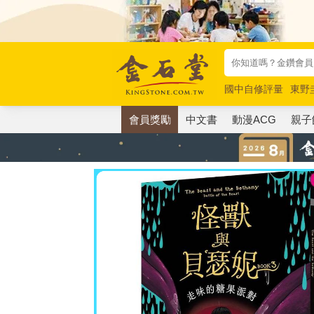
國中自修評量
東野
唯紅花綻放
奧德賽
會員獎勵
中文書
動漫ACG
親子