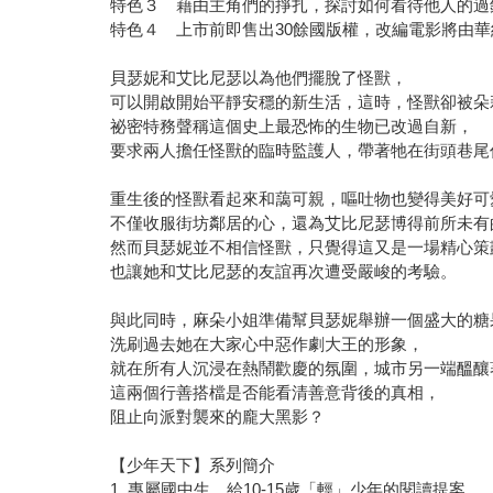
特色３ 藉由主角們的掙扎，探討如何看待他人的過
特色４ 上市前即售出30餘國版權，改編電影將由
貝瑟妮和艾比尼瑟以為他們擺脫了怪獸，
可以開啟開始平靜安穩的新生活，這時，怪獸卻被朵
祕密特務聲稱這個史上最恐怖的生物已改過自新，
要求兩人擔任怪獸的臨時監護人，帶著牠在街頭巷尾
重生後的怪獸看起來和藹可親，嘔吐物也變得美好可
不僅收服街坊鄰居的心，還為艾比尼瑟博得前所未有
然而貝瑟妮並不相信怪獸，只覺得這又是一場精心策
也讓她和艾比尼瑟的友誼再次遭受嚴峻的考驗。
與此同時，麻朵小姐準備幫貝瑟妮舉辦一個盛大的糖
洗刷過去她在大家心中惡作劇大王的形象，
就在所有人沉浸在熱鬧歡慶的氛圍，城市另一端醞釀
這兩個行善搭檔是否能看清善意背後的真相，
阻止向派對襲來的龐大黑影？
【少年天下】系列簡介
1. 專屬國中生，給10-15歲「輕」少年的閱讀提案。