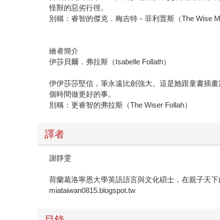
怪獸的惡劣行徑。
別稱：睿智的傑克．梅吉特－菲利普斯（The Wise Meggit
繪者簡介
伊莎貝爾．弗拉斯（Isabelle Follath）
伊伊莎莎堅信，筆永遠比劍強大。這是她跟童書插畫
個時間做更好的事。
別稱：更睿智的弗拉斯（The Wiser Follah）
譯者
謝靜雯
荷蘭葛洛寧恩大學英語語言與文化碩士，在親子天下
miataiwan0815.blogspot.tw
目錄