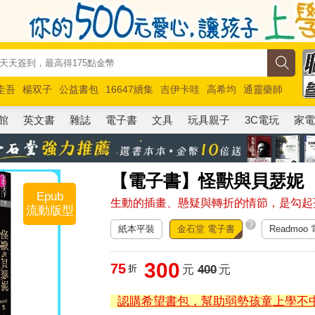
圭吾
楊双子
公益書包
16647續集
吉伊卡哇
高希均
通靈藥師
路邊攤新作
馬斯克
玩具總動員5
超慢跑
館
英文書
雜誌
電子書
文具
玩具親子
3C電玩
家
【電子書】怪獸與貝瑟妮
Epub
生動的插畫、懸疑與轉折的情節，是勾起
流動版型
?
紙本平裝
金石堂 電子書
Readmoo
300
75
折
元
400
元
認購希望書包，幫助弱勢孩童上學不