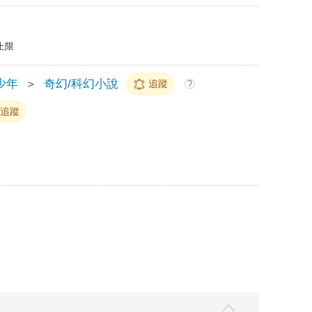
上限
少年
＞
奇幻/科幻小說
追蹤
?
追蹤