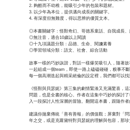
2. 夠酷而不幼稚，能吸引少年的包裝和題材。
3. 以少年為本位，提供邁向成長的關鍵字。
4. 有深度但無難度，得以思辨的優質文本。
◎本書關鍵字：怪獸奇幻、哥德系童話、自我成長、
◎無注音，適合10歲以上閱讀
◎十九項議題分類：品德、生命、閱讀素養
◎學習領域分類：語文、社會、綜合活動
故事一樣的巧妙詼諧，對話一樣爆笑吸引人，隨著故
一起組成一個team，即使一路上磕磕碰碰，糗事
每一個高潮迭起與精采絕倫的設定裡，我們都可以找
《怪獸與貝瑟妮》第三集的劇情緊湊又充滿驚喜，這
問題，也是全書的核心。作者在這集中巧妙的探討了
入一段探討人性深層的冒險。翻開這本書，跟隨作者
建議你拋棄傳統「善有善報」的價值觀；屏棄對「問
年之交，或是克蘿黛特對貝瑟妮的理解與包容，那珍