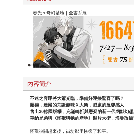
春光ｘ奇幻基地｜全書系展
內容簡介
不速之客即將大駕光臨，準備好迎接驚喜了嗎？
羅德．達爾的荒誕趣味Ｘ大衛．威廉的溫馨感人
售出30餘國版權，充滿轉折與懸疑的新一代幽默幻想
華納兄弟與《怪獸與牠的產地》製片大衛．海曼改編
怪獸被關起來後，街坊鄰里恢復了和平。