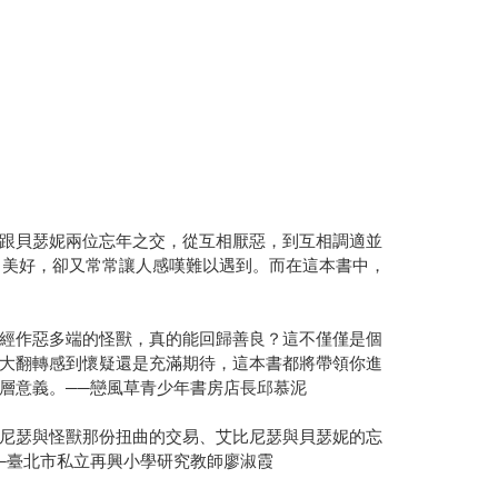
跟貝瑟妮兩位忘年之交，從互相厭惡，到互相調適並
、美好，卻又常常讓人感嘆難以遇到。而在這本書中，
經作惡多端的怪獸，真的能回歸善良？這不僅僅是個
大翻轉感到懷疑還是充滿期待，這本書都將帶領你進
層意義。──戀風草青少年書房店長邱慕泥
尼瑟與怪獸那份扭曲的交易、艾比尼瑟與貝瑟妮的忘
─臺北市私立再興小學研究教師廖淑霞