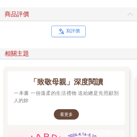
個大花園。但這也有缺點。卡絲碧雅喜歡媽媽做的菜，儘管媽媽
有時實驗得有點太過頭了，但她也覺得那本食譜還沒有寫出來很
商品評價
可惜。
「我已經報名了十一個烹飪課！」媽媽邊說邊踩著行李箱，想要
把行李箱關上，「在威爾默頓，中國菜已經算是高級了。但你聽
寫評價
聽，『峇里島的道地美食』，」她大聲唸出手機上的內容，
「『南印度菜的祕密』、『烏克蘭的豆類菜餚』，我實在很難決
定。親愛的，你難道沒有一點點的興奮嗎？」
相關主題
對，她就是沒有！如果換成是一趟冒險旅行，也許她還能忍受一
段時間不能去「冰凍蜥蜴」、見不到好朋友，譬如到馬達加斯加
之類的。自從她第一次看到一部關於狐猴的紀錄片之後，她就一
直想去那裡。她常向父母提議去一趟長途的暑假旅遊，換句話
「致敬母親」深度閱讀
說，一趟家庭度假冒險。可是現在他們要去哪裡？布魯克林！那
是一段漫長的路途，但卡絲碧雅幾乎沒開口說話。
一本書 一份溫柔的生活禮物 送給總是先照顧別
「布魯克林不是曼哈頓，卡絲碧雅。布魯克林更漂亮，而且安靜
人的妳
多了。」在聽到爸爸整個夏天都要在布魯克林幫一個老同學的忙
的消息後，媽媽至少六次向她保證這一點。
看更多
安靜多了？爸爸租的Airbnb在一條人和車來來往往的街上。公寓
所在的大樓看起來很舊，電梯也壞了，他們必須拖著行李箱爬五
層樓。五層樓！
而這一切都要怪爸爸那個笨手笨腳的朋友，他讓幾塊磚頭砸到腳