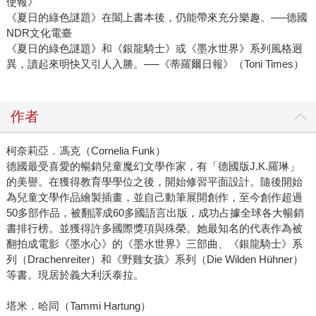
使報》
《夏日的綠色謎題》在闔上書本後，仍能帶來充分樂趣。──德國
NDR文化電臺
《夏日的綠色謎題》和《銀龍騎士》或《墨水世界》系列風格迥
異，讀起來明快又引人入勝。──《蒂羅爾日報》（Toni Times）
作者
柯奈莉亞．馮克（Cornelia Funk）
德國最受喜愛的暢銷兒童魔幻文學作家，有「德國版J.K.羅琳」
的美譽。在獲得教育學學位之後，開始修習平面設計。隨後開始
為兒童文學作品繪製插畫，並自己動筆展開創作，至今創作超過
50多部作品，被翻譯成60多國語言出版，成功占據全球各大暢銷
書排行榜。並獲得許多國際獎項與殊榮。她最知名的代表作為被
翻拍成電影《墨水心》的《墨水世界》三部曲、《銀龍騎士》系
列（Drachenreiter）和《野雞女孩》系列（Die Wilden Hühner）
等書。現居於義大利沃泰拉。
塔米．哈同（Tammi Hartung）