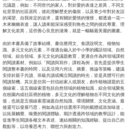
元議題，例如：不同世代的家人，對於愛的表達之差異，不同文
化背景的社區居民，彼此理解歷史的傷痕，以及青少年對於友誼
的渴望、自我肯定的追求，還有關於愛情的憧憬，都透過一花一
木來幽幽表達，讓人讀來能深深感受到角色之間的彼此尊重、理
解文化差異，這些善心良意的漣漪，就是一幅幅最美麗的圖畫。
由於本書具備了故事結構、書信應用文、食譜說明文、植物知
識、多元文化的元素，不僅適合融入於中小學的國語領域、自然
領域、綜合領域、多元文化的議題教育，更適合作為跨領域課程
的閱讀素材。例如以「閱讀與寫作」課程為例，首先是提供學生
閱讀整本書的時間，以及活用六何法、摘要、推論等策略，建議
安排於親子共讀、班級共讀或獨立閱讀的時光，皆是具體可行的
閱讀契機。其次是仿寫一封信給家人或朋友，創作植物謎題的五
個線索，這五個線索需包括自然領域的植物知識，綜合領域聚焦
在校園內或社區裡的植物，多元文化的理解植物在不同文化的價
值，也就是五個線索需涵蓋自然知識、環境關懷、文化意涵。最
後還可以發展巧思，例如為這封信選用不同的載體或添加味道，
以拓展觸覺、嗅覺的閱讀體驗。期許透過跨領域的教學設計，能
促進學生閱讀各種文本表述、連結相關的知識經驗、提出自己的
觀點等，以培養思考力、聯想力與創造力。