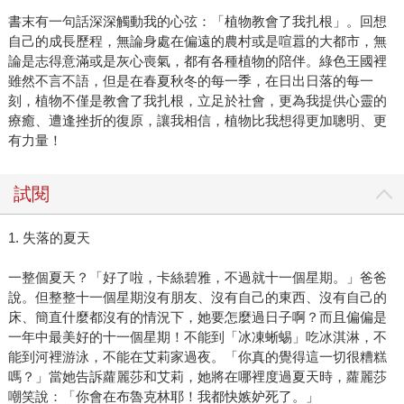
書末有一句話深深觸動我的心弦：「植物教會了我扎根」。回想
自己的成長歷程，無論身處在偏遠的農村或是喧囂的大都市，無
論是志得意滿或是灰心喪氣，都有各種植物的陪伴。綠色王國裡
雖然不言不語，但是在春夏秋冬的每一季，在日出日落的每一
刻，植物不僅是教會了我扎根，立足於社會，更為我提供心靈的
療癒、遭逢挫折的復原，讓我相信，植物比我想得更加聰明、更
有力量！
試閱
1. 失落的夏天
一整個夏天？「好了啦，卡絲碧雅，不過就十一個星期。」爸爸
說。但整整十一個星期沒有朋友、沒有自己的東西、沒有自己的
床、簡直什麼都沒有的情況下，她要怎麼過日子啊？而且偏偏是
一年中最美好的十一個星期！不能到「冰凍蜥蜴」吃冰淇淋，不
能到河裡游泳，不能在艾莉家過夜。「你真的覺得這一切很糟糕
嗎？」當她告訴蘿麗莎和艾莉，她將在哪裡度過夏天時，蘿麗莎
嘲笑說：「你會在布魯克林耶！我都快嫉妒死了。」