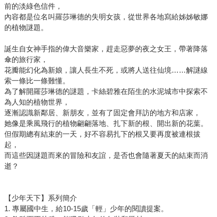
前的淡綠色信件，
內容都是位名叫羅莎琳德的失明女孩，從世界各地寫給姊姊敏娜
的植物謎題。
誕生自女神手指的偉大音樂家，趕走惡夢的夜之女王，帶著降落
傘的旅行家，
花瓣能幻化為新娘，讓人長生不死，或將人送往仙境……解謎線
索一條比一條難懂。
為了解開羅莎琳德的謎題，卡絲碧雅在陌生的水泥城市中探索不
為人知的植物世界，
逐漸認識新鄰居、新朋友，並有了固定會拜訪的地方和店家，
她像是乘風飛行的植物翩翩落地、扎下新的根、開出新的花葉。
但假期總有結束的一天，好不容易扎下的根又要再度被連根拔
起，
而這些因謎題而來的冒險和友誼，是否也會隨著夏天的結束而消
逝？
【少年天下】系列簡介
1. 專屬國中生，給10-15歲「輕」少年的閱讀提案。