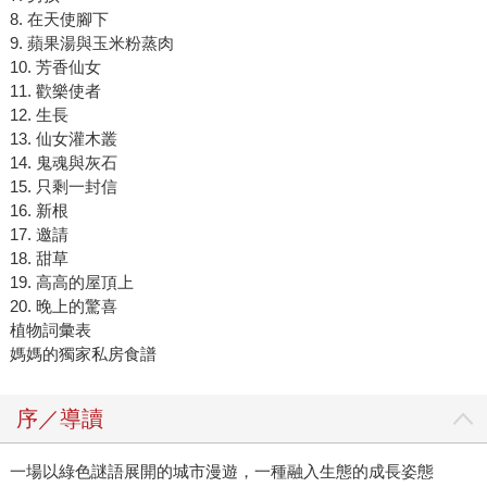
8. 在天使腳下
9. 蘋果湯與玉米粉蒸肉
10. 芳香仙女
11. 歡樂使者
12. 生長
13. 仙女灌木叢
14. 鬼魂與灰石
15. 只剩一封信
16. 新根
17. 邀請
18. 甜草
19. 高高的屋頂上
20. 晚上的驚喜
植物詞彙表
媽媽的獨家私房食譜
序／導讀
一場以綠色謎語展開的城市漫遊，一種融入生態的成長姿態