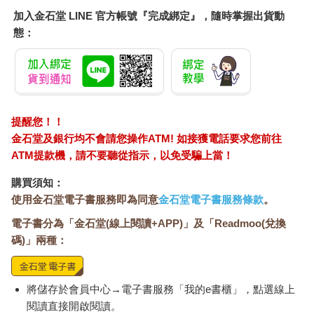
卡，但卡絲碧雅不記得自己有開過，或甚至摸過任何其他信件。
加入金石堂 LINE 官方帳號『完成綁定』，隨時掌握出貨動
那疊信封又長又窄，是淡綠色的亞麻紙，被一條深綠色的天鵝絨
態：
絲帶捆在一起，蝴蝶結下面插著一朵乾燥花。花是紫藍色的。
卡絲碧雅從抽屜裡拿出那一捆信。這些信看起來曾被某個人珍惜
著。也許是曾住在這裡的老太太。最好還是告訴房東太太這件
事。不過，這些信看起來很誘人，彷彿在低聲召喚：「卡絲碧
雅，來吧。讀我們！我們一直在等你。」
這些是情書嗎？電影通常都是這樣演。
提醒您！！
卡絲碧雅拍了一張照，準備傳給艾莉和蘿麗莎。
金石堂及銀行均不會請您操作ATM! 如接獲電話要求您前往
當卡絲碧雅解開那捆信的時候，那朵紫藍色的花掉在她的大腿
ATM提款機，請不要聽從指示，以免受騙上當！
上。那些信封感覺迫不及待要揭開藏身在其中的文字。一共有十
封信，之前都已經被打開過了。
購買須知：
信封上的字跡飄逸老式，卡絲碧雅幾乎無法辨認。
使用金石堂電子書服務即為同意
金石堂電子書服務條款
。
收件者都是同一個人。
電子書分為「金石堂(線上閱讀+APP)」及「Readmoo(兌換
碼)」兩種：
敏娜．雷諾茲
2101貝克曼廣場 #5C
布魯克林，紐約
將儲存於會員中心→電子書服務「我的e書櫃」，點選線上
美國
閱讀直接開啟閱讀。