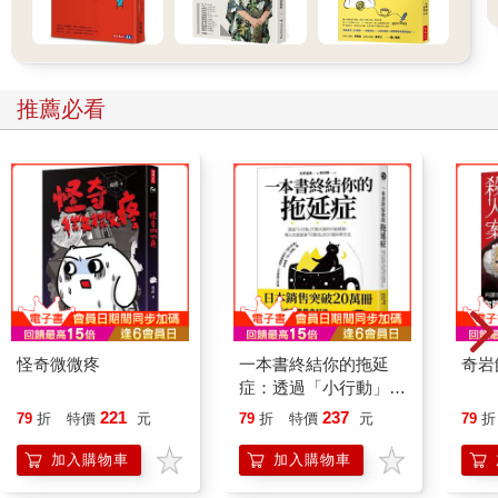
到了晚上，媽媽已經開始宣稱她喜歡這附近的雜貨店，爸爸則對
他看到的那些超酷建築讚不絕口，他說在紐約的建築工地工作比
在威爾默頓刺激得多，因為威爾默頓沒有超過兩層樓高的房子。
這兩個人怎麼會是這樣的叛徒呢？
推薦必看
三個月。她得遠離熟悉的一切……
第一晚很糟，爸爸忘了該找有冷氣的公寓。她的房間熱到必須開
窗，但卡絲碧雅開了窗卻發現窗外的氣溫沒有室內涼爽，街上傳
來的吵鬧聲也讓她睡不著，最後她放棄了入睡的念頭。
房間裡只有一個地方可以連上網──窗臺上。她坐在那裡傳訊息給
蘿麗莎和艾莉，希望她們還醒著。現在才九點半，又是星期五晚
上。但兩人要不已經睡了，要不就是出門了。蘿麗莎常和表兄弟
姊妹一起過週末，艾莉則常和「威爾默頓綠黨」在一起──自從他
們發起抗議活動，反對在河邊的草坪上蓋新的購物商場後，卡絲
碧雅的外婆就認為他們是共產主義信徒。
沒有人有回應。卡絲碧雅把手機放在一邊，嘆了一口氣。三個
怪奇微微疼
一本書終結你的拖延
奇岩
月！她握住脖子上那條用繩子掛著的小黏土魚墜子。蘿麗莎和艾
症：透過「小行動」打
莉也有同樣的墜子。那是她們在威爾默頓的一家小店買的，紀念
開大腦的行動開關，懶
221
237
79
折
特價
元
79
折
特價
元
79
折
她們友誼的七週年。這已經占了她大半輩子了！三個月。她要不
人也能變身「行動派」
要在日曆上數日子呢？不要，那只會提醒她還有多少日子要熬。
的37個科學方法
加入購物車
加入購物車
也許她應該把東西都留在行李箱裡，這樣感覺就像他們很快就能