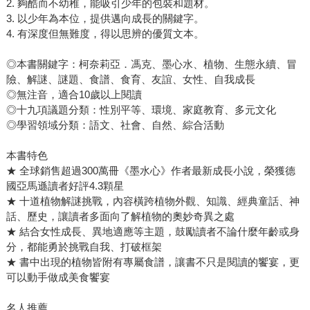
2. 夠酷而不幼稚，能吸引少年的包裝和題材。
3. 以少年為本位，提供邁向成長的關鍵字。
4. 有深度但無難度，得以思辨的優質文本。
◎本書關鍵字：柯奈莉亞．馮克、墨心水、植物、生態永續、冒
險、解謎、謎題、食譜、食育、友誼、女性、自我成長
◎無注音，適合10歲以上閱讀
◎十九項議題分類：性別平等、環境、家庭教育、多元文化
◎學習領域分類：語文、社會、自然、綜合活動
本書特色
★ 全球銷售超過300萬冊《墨水心》作者最新成長小說，榮獲德
國亞馬遜讀者好評4.3顆星
★ 十道植物解謎挑戰，內容橫跨植物外觀、知識、經典童話、神
話、歷史，讓讀者多面向了解植物的奧妙奇異之處
★ 結合女性成長、異地適應等主題，鼓勵讀者不論什麼年齡或身
分，都能勇於挑戰自我、打破框架
★ 書中出現的植物皆附有專屬食譜，讓書不只是閱讀的饗宴，更
可以動手做成美食饗宴
名人推薦