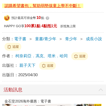
認購希望書包，幫助弱勢孩童上學不中斷！
10
預計最高可得金幣
點
?
100累1點 4點抵1元
HAPPY GO享
折抵無上限
分類：
電子書
＞
童書/青少年
＞
青少年
＞
成長小說
追蹤
作者：
柯奈莉亞．馮克、塔米．哈同
追蹤
出版社：
親子天下
追蹤
出版日：
2025/04/30
活動訊息
春光ｘ奇幻基地｜全書系展