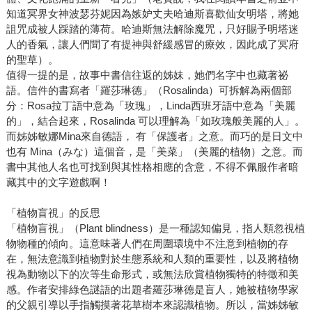
知道冥界女神波瑟芬妮因為嫉妒丈夫哈迪斯喜歡仙女明塔，將她
詛咒成被人踩踏的薄荷。哈迪斯無法解除魔咒，只好賜予明塔迷
人的香氣，讓人們聞了有提神與舒緩感冒的療效，因此成了冥府
的聖草）。
值得一提的是，故事中書信往返的姊妹，她們名字中也藏著祕
語。信件的書寫者「羅莎琳德」（Rosalinda）可拆解為兩個部
分：Rosa拉丁語中意為「玫瑰」，Linda西班牙語中意為「美麗
的」，結合起來，Rosalinda 可以理解為「如玫瑰般美麗的人」。
而姊姊敏娜Mina來自德語， 有「保護者」之意。而巧的是日文中
也有 Mina（みな）這個音，是「美菜」（美麗的植物）之意。而
書中其他人名也可找到與其性格相應的含意，不得不佩服作者暗
藏其中的文字遊戲啊！
「植物盲視」的反思
「植物盲視」（Plant blindness）是一種認知偏見，指人類忽視植
物物種的傾向。這意味著人們在周圍環境中不注意到植物的存
在，無法意識到植物對於生態系統和人類的重要性，以及將植物
視為動物以下的次等生命形式，或無法欣賞植物獨特的特徵和美
感。作者安排綠色謎語的出題者羅莎琳德是盲人，她被植物學家
的父親引導以手指觸摸著花草樹本來認識植物。所以，當姊姊敏