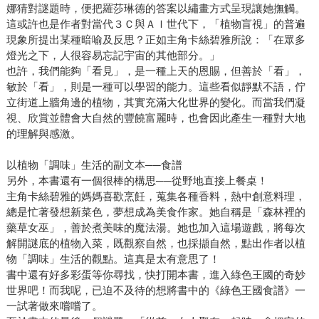
娜猜對謎題時，便把羅莎琳德的答案以繡畫方式呈現讓她撫觸。
這或許也是作者對當代３Ｃ與ＡＩ世代下，「植物盲視」的普遍
現象所提出某種暗喻及反思？正如主角卡絲碧雅所說：「在眾多
燈光之下，人很容易忘記宇宙的其他部分。」
也許，我們能夠「看見」，是一種上天的恩賜，但善於「看」，
敏於「看」，則是一種可以學習的能力。這些看似靜默不語，佇
立街道上牆角邊的植物，其實充滿大化世界的變化。而當我們凝
視、欣賞並體會大自然的豐饒富麗時，也會因此產生一種對大地
的理解與感激。
以植物「調味」生活的副文本──食譜
另外，本書還有一個很棒的構思──從野地直接上餐桌！
主角卡絲碧雅的媽媽喜歡烹飪，蒐集各種香料，熱中創意料理，
總是忙著發想新菜色，夢想成為美食作家。她自稱是「森林裡的
藥草女巫」，善於煮美味的魔法湯。她也加入這場遊戲，將每次
解開謎底的植物入菜，既觀察自然，也採擷自然，點出作者以植
物「調味」生活的觀點。這真是太有意思了！
書中還有好多彩蛋等你尋找，快打開本書，進入綠色王國的奇妙
世界吧！而我呢，已迫不及待的想將書中的《綠色王國食譜》一
一試著做來嚐嚐了。