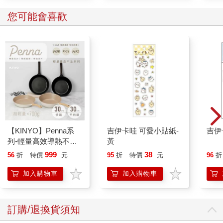
離開一樣。她再次嘆氣，看著行李箱。不，卡絲碧雅，她告訴自
己，除非你想表現得像來自緬因州的鄉巴佬，穿著皺巴巴的T恤在
您可能會喜歡
布魯克林的路上晃。她只能希望這裡的人不要像她和艾莉對待來
自紐約的遊客那樣刻薄……
窗臺下有個很大的抽屜櫃，也許她該把東西收進那裡。櫃子其實
很漂亮。上面當然也布滿花朵圖案。但這些花看起來就像是有人
親手繪製的—有人費盡心思描繪真實的花朵—即使卡絲碧雅不知
道那些是什麼花。除了河邊生長的毒藤蔓，她從來沒有太注意過
植物。
她用手指撫摸著那些彩繪的花朵和葉子。她能感覺得到筆觸。是
的，真的是有人手繪的。
最上層的抽屜需要用力拉才能打開。不過這一點她不陌生，外婆
【KINYO】Penna系
吉伊卡哇 可愛小貼紙-
吉伊
的舊梳妝臺也是這樣。啊，還真是意外驚喜！抽屜裡竟然襯著褪
列-輕量高效導熱不沾
黃
色的花紙。卡絲碧雅把T恤和內衣放進去遮住了圖案，第二層抽屜
平煎鍋30cm
999
38
放她的褲子和襪子，還有她帶來的所有毛衣，因為她已習慣了緬
56
折
特價
元
95
折
特價
元
96
折
因州的冷天氣。這裡會一直這麼熱嗎？這麼熱的天氣，誰有辦法
加入購物車
加入購物車
做事啊？
最下層的抽屜更難拉開。卡絲碧雅正打算放棄的時候，它終於動
了。抽屜動了。抽屜裡竟然不是空的。花紙上有一捆信—好像是
訂購/退換貨須知
她拉開抽屜時，讓信件從抽屜深處滑了出來。
信……感覺和壁紙一樣過時。她有一位姨婆曾用信封寄來生日賀