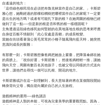
自遙遠的地方：
「這些綠色移民現在必須把布魯克林當作是自己的家。」卡斯碧
雅心想，她剛經過的那棵棕櫚樹把哪裡當作自己的家呢？一定要
是出生的地方嗎？或者有可能扎下新的根？在她周圍的植物已經
做到了這一點──但是新的根是否和舊的根一樣穩固呢？
主角透過這段綠色移民如何堅韌的在異地落地生根的思考來呼應
自身從百般不情願到「此心安處是吾鄉」的成長蛻變。
當她在街頭看著蒲公英毛茸茸的小種子隨風飛向藍天時，她突然
意識到成長的艱難：
有那麼一刻，卡斯碧雅想像爸媽把她放上窗臺，把降落傘綁在她
的肩膀上。「祝你好運，卡斯碧雅！」然後爸媽輕輕一推，讓她
飛向天空，周圍有數百名其他孩子，也被父母以同樣的方式送向
世界，讓他們去尋找一個可以扎根、開花的地方。
卡斯碧雅或許在這一刻理解到，長大意味著終將在某個階段開始
轉身背向父母，獨自迎向屬於自己的人生旅程。
遊戲精神的運用──綠色謎語
遊戲精神是人類的本能，可視為兒童美學的重要觀照點。因為，