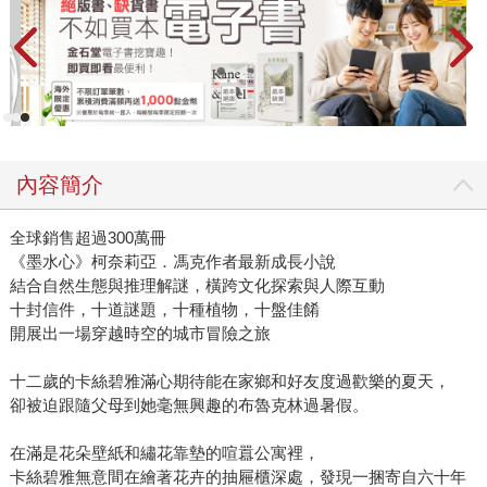
內容簡介
全球銷售超過300萬冊
《墨水心》柯奈莉亞．馮克作者最新成長小說
結合自然生態與推理解謎，橫跨文化探索與人際互動
十封信件，十道謎題，十種植物，十盤佳餚
開展出一場穿越時空的城市冒險之旅
十二歲的卡絲碧雅滿心期待能在家鄉和好友度過歡樂的夏天，
卻被迫跟隨父母到她毫無興趣的布魯克林過暑假。
在滿是花朵壁紙和繡花靠墊的喧囂公寓裡，
卡絲碧雅無意間在繪著花卉的抽屜櫃深處，發現一捆寄自六十年