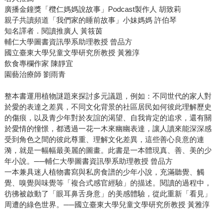
廣播金鐘獎「欖仁媽媽說故事」Podcast製作人 胡致莉
親子共讀頻道「我們家的睡前故事」小妹媽媽 許伯琴
知名譯者．閱讀推廣人 黃筱茵
輔仁大學圖書資訊學系助理教授 曾品方
國立臺東大學兒童文學研究所教授 黃雅淳
飲食專欄作家 陳靜宜
園藝治療師 劉雨青
整本書運用植物謎題來探討多元議題，例如：不同世代的家人對
於愛的表達之差異，不同文化背景的社區居民如何彼此理解歷史
的傷痕，以及青少年對於友誼的渴望、自我肯定的追求，還有關
於愛情的憧憬，都透過一花一木來幽幽表達，讓人讀來能深深感
受到角色之間的彼此尊重、理解文化差異，這些善心良意的連
漪，就是一幅幅最美麗的圖畫。此書是一本體現真、善、美的少
年小說。──輔仁大學圖書資訊學系助理教授 曾品方
一本兼具迷人植物書寫與私房食譜的少年小說，充滿聽覺、觸
覺、嗅覺與味覺等「複合式感官經驗」的描述。閱讀的過程中，
彷彿被啟動了「眼耳鼻舌身意」的美感體驗，從此重新「看見」
周遭的綠色世界。──國立臺東大學兒童文學研究所教授 黃雅淳