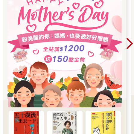
上，現在才會需要爸爸到工地幫忙！對，整件事都倒楣透了，卡
絲碧雅邊想邊把艾莉給的奇怪手環塞進袖子下，再拖著行李箱往
上爬。
「到了！」爸爸終於用房東太太寄給他的那把微微彎曲的鑰匙打
開公寓大門。「很漂亮，不是嗎？」卡絲碧雅和媽媽互看一眼。
花朵圖案的壁紙，繡花靠墊，甚至地毯也是花的圖案。整間公寓
看起來就像蘿麗莎奶奶的房子，她總是驕傲的跟別人說，她年輕
的時候是位嬉皮。雖然那已經是幾百年前的事了。
「租房子給我們的那位太太說，她媽媽過世後，她還沒有時間整
理房子。」爸爸在看到她們的表情後連忙解釋，「所以才看起來
有點老氣。」
「她死了？」卡絲碧雅驚訝的瞪著爸爸，「不是在這裡，對
吧？」
「我們能在這麼短的時間內找到住處已經很幸運了，卡絲碧
雅，」爸爸回答：「好吧，這有點像《歡樂滿人間》的場景，但
已經算不錯了。」
更像是《小木屋》的場景，只不過是在布魯克林。卡絲碧雅心
想。
「廚房很棒，」媽媽說：「我們可以把這幾個抱枕收起來，想辦
法讓自己在這裡住得舒服一點。」