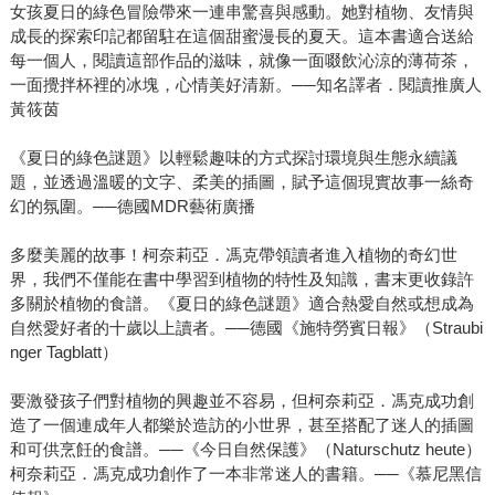
女孩夏日的綠色冒險帶來一連串驚喜與感動。她對植物、友情與
成長的探索印記都留駐在這個甜蜜漫長的夏天。這本書適合送給
每一個人，閱讀這部作品的滋味，就像一面啜飲沁涼的薄荷茶，
一面攪拌杯裡的冰塊，心情美好清新。──知名譯者．閱讀推廣人
黃筱茵
《夏日的綠色謎題》以輕鬆趣味的方式探討環境與生態永續議
題，並透過溫暖的文字、柔美的插圖，賦予這個現實故事一絲奇
幻的氛圍。──德國MDR藝術廣播
多麼美麗的故事！柯奈莉亞．馮克帶領讀者進入植物的奇幻世
界，我們不僅能在書中學習到植物的特性及知識，書末更收錄許
多關於植物的食譜。《夏日的綠色謎題》適合熱愛自然或想成為
自然愛好者的十歲以上讀者。──德國《施特勞賓日報》（Straubi
nger Tagblatt）
要激發孩子們對植物的興趣並不容易，但柯奈莉亞．馮克成功創
造了一個連成年人都樂於造訪的小世界，甚至搭配了迷人的插圖
和可供烹飪的食譜。──《今日自然保護》（Naturschutz heute）
柯奈莉亞．馮克成功創作了一本非常迷人的書籍。──《慕尼黑信