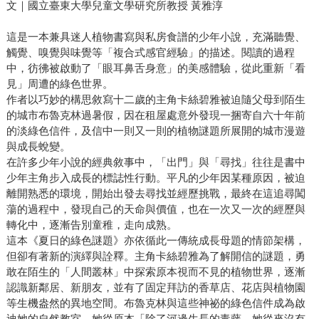
文｜國立臺東大學兒童文學研究所教授 黃雅淳
這是一本兼具迷人植物書寫與私房食譜的少年小說，充滿聽覺、
觸覺、嗅覺與味覺等「複合式感官經驗」的描述。閱讀的過程
中，彷彿被啟動了「眼耳鼻舌身意」的美感體驗，從此重新「看
見」周遭的綠色世界。
作者以巧妙的構思敘寫十二歲的主角卡絲碧雅被迫隨父母到陌生
的城市布魯克林過暑假，因在租屋處意外發現一捆寄自六十年前
的淡綠色信件，及信中一則又一則的植物謎題所展開的城市漫遊
與成長蛻變。
在許多少年小說的經典敘事中，「出門」與「尋找」往往是書中
少年主角步入成長的標誌性行動。平凡的少年因某種原因，被迫
離開熟悉的環境，開始出發去尋找並經歷挑戰，最終在這追尋闖
蕩的過程中，發現自己的天命與價值，也在一次又一次的經歷與
轉化中，逐漸告別童稚，走向成熟。
這本《夏日的綠色謎題》亦依循此一傳統成長母題的情節架構，
但卻有著新的演繹與詮釋。主角卡絲碧雅為了解開信的謎題，勇
敢在陌生的「人間叢林」中探索原本視而不見的植物世界，逐漸
認識新鄰居、新朋友，並有了固定拜訪的香草店、花店與植物園
等生機盎然的異地空間。布魯克林與這些神祕的綠色信件成為啟
迪她的自然教室，她從原本「除了河邊生長的毒藤，她從來沒有