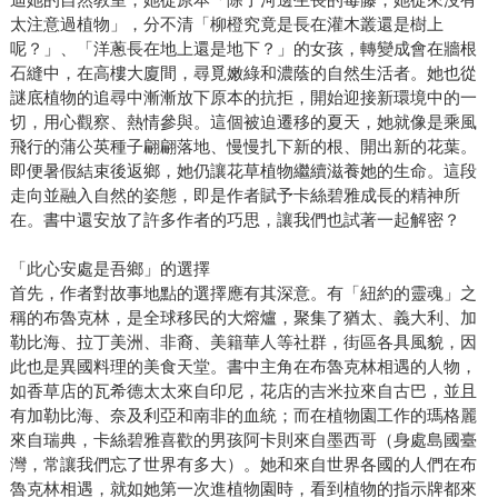
太注意過植物」，分不清「柳橙究竟是長在灌木叢還是樹上
呢？」、「洋蔥長在地上還是地下？」的女孩，轉變成會在牆根
石縫中，在高樓大廈間，尋覓嫩綠和濃蔭的自然生活者。她也從
謎底植物的追尋中漸漸放下原本的抗拒，開始迎接新環境中的一
切，用心觀察、熱情參與。這個被迫遷移的夏天，她就像是乘風
飛行的蒲公英種子翩翩落地、慢慢扎下新的根、開出新的花葉。
即便暑假結束後返鄉，她仍讓花草植物繼續滋養她的生命。這段
走向並融入自然的姿態，即是作者賦予卡絲碧雅成長的精神所
在。書中還安放了許多作者的巧思，讓我們也試著一起解密？
「此心安處是吾鄉」的選擇
首先，作者對故事地點的選擇應有其深意。有「紐約的靈魂」之
稱的布魯克林，是全球移民的大熔爐，聚集了猶太、義大利、加
勒比海、拉丁美洲、非裔、美籍華人等社群，街區各具風貌，因
此也是異國料理的美食天堂。書中主角在布魯克林相遇的人物，
如香草店的瓦希德太太來自印尼，花店的吉米拉來自古巴，並且
有加勒比海、奈及利亞和南非的血統；而在植物園工作的瑪格麗
來自瑞典，卡絲碧雅喜歡的男孩阿卡則來自墨西哥（身處島國臺
灣，常讓我們忘了世界有多大）。她和來自世界各國的人們在布
魯克林相遇，就如她第一次進植物園時，看到植物的指示牌都來