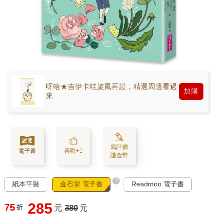
呀哈★吉伊卡哇旋風再起，精選周邊看過
加購
來
寫評價
電子書
喜歡+1
賺金幣
?
紙本平裝
金石堂 電子書
Readmoo 電子書
285
75
折
元
380
元