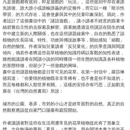
凡是遊戲都有規則，即是遊戲的「玩法」。這些規則中存在著誰
先誰後、誰大誰小或誰輸誰贏的約定條件，而它以一種「暗示性
學習」的方式存在，這會使參與其中的兒童印象深刻。因此，作
者設計了這個書信中的「謎語遊戲」，讓小讀者不經意的跟著卡
絲碧雅自主性的去探索及解密。跟著她透過這些謎語在陌生的城
市中建立新的人際關係，也在這些謎題線索中，自在的熟悉了該
植物的生長區域、特性、功效與傳說故事等，開始感知「細觀」
自然的愉悅。作者深知兒童讀者「反兒童化」的抗爭意識與閱讀
傾向，倘若作者將這些花草植物的知識符碼以客觀的知性表述，
雖然能讓讀者在閱讀小說的同時獲得一些生態的知識及各科植物
的形態特徵，但卻少了一些遊戲的興味。
書中這些謎題植物都是日常可見的花草。在第一封信中，羅莎琳
德寫道：「你要猜的植物既非非常稀有，也不會是你不知道的，
而且每種都和人類世界有關。」這樣的安排亦有巧思，正如劉克
襄在《台灣的自然書寫》所說：
城市的公園、巷弄，市郊的小山才是經常面對的自然。真正的自
然觀察應該從自家門口陽臺和庭院開始。
作者讓讀者對這些在生活周遭常見的花草植物從此有了形象立
體、文化飽滿的重新「看見」（老實說，我在閱讀本書之前並不