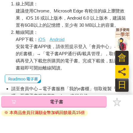
這是這公寓的地址。但每封信的寄件地址都不同。有些地方卡絲
線上閱讀：
碧雅甚至不知道在哪裡，但她知道其中的一些國家：中國、埃
建議使用Chrome、Microsoft Edge 有較佳的線上瀏覽效
及、蘇格蘭……對，這些信件來自世界各地，但都是同一人寄出
果， iOS 16 或以上版本，Android 6.0 以上版本，建議裝
的。
置有6GB以上的記憶體，至少有 30 MB以上的容量。
羅莎琳德．雷諾茲。
離線閱讀：
卡絲碧雅猶豫了一下，輕摸著第一個信封。如果她讀了其中一封
APP下載：
iOS
Android
信，應該不會怎麼樣吧？之後爸爸還是可以把信轉交給房東太
安裝電子書APP後，請依照提示登入「會員中心」→「我
太。
的E書櫃」→「電子書APP通行碼/載具管理」，取得通行
她打開信封，拿出信，信紙折疊得很仔細，剛剛好可以放進信
會
碼再登入下載您所購買的電子書。完成下載後，點選任一
封。紙張和信封一樣是淡綠色，上面的字跡也一樣。
書籍即可開始離線閱讀。
員
親愛的姊姊：
日
我的第一道謎題來了！這樣就算我們距離遙遠，也像是在一起旅
請至會員中心→電子書服務「我的e書櫃」領取複製『兌換
行。就像之前說好的，你要猜的植物既不是非常稀有，也不會是
碼』至電子書服務商Readmoo進行兌換。
你不知道的，而且每種都和人類世界有關。
電子書
退換貨須知：
你知道嗎？敏娜、爸爸和我現在已經成為真正的名人了！英國植
※ 本商品會員日滿額金幣加碼回饋最高15倍
因版權保護，您在金石堂所購買的電子書僅能以金石堂專屬
物學家和他失明的女兒一起環遊世界，探索綠色王國。當我靠手
的閱讀軟體開啟閱讀，無法以其他閱讀器或直接下載檔案。
指觸摸來認識植物的時候，所有園丁都非常緊張！但我認為植物
喜歡這樣被觸碰。所以……按照我們的約定，這裡有五條線索，
依據「消費者保護法」第19條及行政院消費者保護處公告之