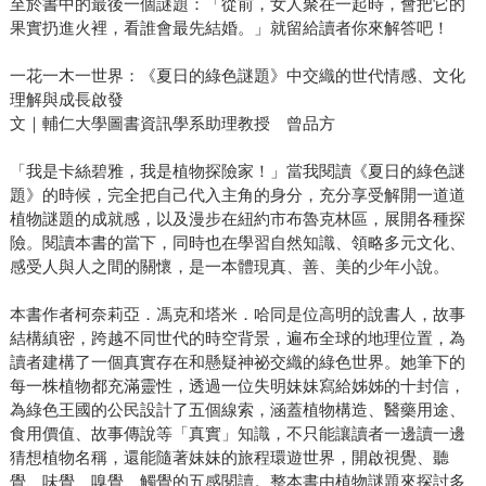
至於書中的最後一個謎題：「從前，女人聚在一起時，會把它的
果實扔進火裡，看誰會最先結婚。」就留給讀者你來解答吧！
一花一木一世界：《夏日的綠色謎題》中交織的世代情感、文化
理解與成長啟發
文｜輔仁大學圖書資訊學系助理教授 曾品方
「我是卡絲碧雅，我是植物探險家！」當我閱讀《夏日的綠色謎
題》的時候，完全把自己代入主角的身分，充分享受解開一道道
植物謎題的成就感，以及漫步在紐約市布魯克林區，展開各種探
險。閱讀本書的當下，同時也在學習自然知識、領略多元文化、
感受人與人之間的關懷，是一本體現真、善、美的少年小說。
本書作者柯奈莉亞．馮克和塔米．哈同是位高明的說書人，故事
結構縝密，跨越不同世代的時空背景，遍布全球的地理位置，為
讀者建構了一個真實存在和懸疑神祕交織的綠色世界。她筆下的
每一株植物都充滿靈性，透過一位失明妹妹寫給姊姊的十封信，
為綠色王國的公民設計了五個線索，涵蓋植物構造、醫藥用途、
食用價值、故事傳說等「真實」知識，不只能讓讀者一邊讀一邊
猜想植物名稱，還能隨著妹妹的旅程環遊世界，開啟視覺、聽
覺、味覺、嗅覺、觸覺的五感閱讀。整本書由植物謎題來探討多