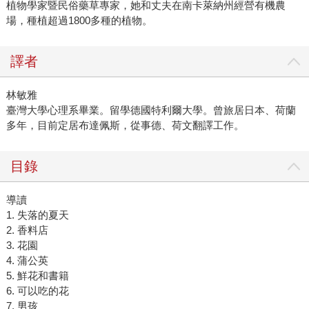
植物學家暨民俗藥草專家，她和丈夫在南卡萊納州經營有機農
場，種植超過1800多種的植物。
譯者
林敏雅
臺灣大學心理系畢業。留學德國特利爾大學。曾旅居日本、荷蘭
多年，目前定居布達佩斯，從事德、荷文翻譯工作。
目錄
導讀
1. 失落的夏天
2. 香料店
3. 花園
4. 蒲公英
5. 鮮花和書籍
6. 可以吃的花
7. 男孩