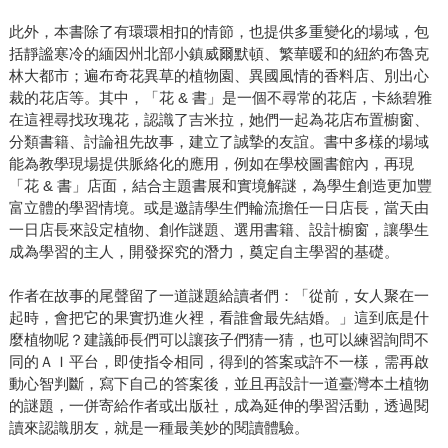
此外，本書除了有環環相扣的情節，也提供多重變化的場域，包
括靜謐寒冷的緬因州北部小鎮威爾默頓、繁華暖和的紐約布魯克
林大都市；遍布奇花異草的植物園、異國風情的香料店、別出心
裁的花店等。其中，「花 & 書」是一個不尋常的花店，卡絲碧雅
在這裡尋找玫瑰花，認識了吉米拉，她們一起為花店布置櫥窗、
分類書籍、討論祖先故事，建立了誠摯的友誼。書中多樣的場域
能為教學現場提供脈絡化的應用，例如在學校圖書館內，再現
「花 & 書」店面，結合主題書展和實境解謎，為學生創造更加豐
富立體的學習情境。或是邀請學生們輪流擔任一日店長，當天由
一日店長來設定植物、創作謎題、選用書籍、設計櫥窗，讓學生
成為學習的主人，開發探究的潛力，奠定自主學習的基礎。
作者在故事的尾聲留了一道謎題給讀者們：「從前，女人聚在一
起時，會把它的果實扔進火裡，看誰會最先結婚。」這到底是什
麼植物呢？建議師長們可以讓孩子們猜一猜，也可以練習詢問不
同的ＡＩ平台，即使指令相同，得到的答案或許不一樣，需再啟
動心智判斷，寫下自己的答案後，並且再設計一道臺灣本土植物
的謎題，一併寄給作者或出版社，成為延伸的學習活動，透過閱
讀來認識朋友，就是一種最美妙的閱讀體驗。