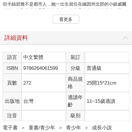
但卡絲碧雅不是都市人，她一出生就住在緬因州北部的小鎮威爾
默頓。她和艾莉總是取笑都市人，尤其是來自紐約的遊客。秋
天，樹葉一變色，這些遊客就像蝗蟲一樣湧到威爾默頓，說著這
看更多
樣的話：「喔，看！多有特色啊！」
倒楣透頂！事情就是這樣。煩死人了，夏天就這麼泡湯了。
「這個給你。」當她們最後一次坐在河邊時，艾莉說，一邊把一
詳細資料
條手環套在卡絲碧雅的手腕上，「我表弟從印度帶回來的。我覺
得這是某種乾掉的藤蔓。我知道看起來有點奇怪，但這應該可以
避邪且帶來好運。」
語言
中文繁體
裝訂
手環看起來確實很怪，而且很乾燥，但卡絲碧雅答應無論如何都
ISBN
9786264061599
分級
普通級
會戴著手環。
爸爸正為了要去紐約的工地工作，而興奮得不得了。「我們要蓋
商品規
十層樓。想像一下！我可以從鷹架上看到牙買加灣。」
頁數
272
25開15*21cm
格
卡絲碧雅覺得這聽起來非常危險，但爸爸只要一想到這個，就笑
得像個小男孩。
適讀年
出版地
台灣
11~15歲適讀
媽媽也很高興，「這個時間點太棒了，我終於可以開始寫我的食
齡
譜。」她邊收拾行李邊說。
自從卡絲碧雅開始上學之後，媽媽就一直想寫一本食譜。不過她
注音
級別
還是寧可不談這個話題，因為外婆已經夠常嘲笑這個想法了。六
年前，他們搬進媽媽父母的房子，因為那邊有足夠大的空間和一
電子書
＞
童書/青少年
＞
青少年
＞
成長小說