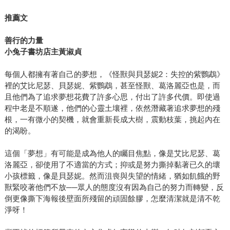
推薦文
善行的力量
小兔子書坊店主黃淑貞
每個人都擁有著自己的夢想，《怪獸與貝瑟妮2：失控的紫鸚鵡》
裡的艾比尼瑟、貝瑟妮、紫鸚鵡，甚至怪獸、葛洛麗亞也是，而
且他們為了追求夢想花費了許多心思，付出了許多代價。即使過
程中老是不順遂，他們的心靈土壤裡，依然潛藏著追求夢想的殘
根，一有微小的契機，就會重新長成大樹，震動枝葉，挑起內在
的渴盼。
這個「夢想」有可能是成為他人的矚目焦點，像是艾比尼瑟、葛
洛麗亞，卻使用了不適當的方式；抑或是努力撕掉黏著已久的壞
小孩標籤，像是貝瑟妮。然而沮喪與失望的情緒，猶如飢餓的野
獸緊咬著他們不放──眾人的態度沒有因為自己的努力而轉變，反
倒更像撕下海報後壁面所殘留的頑固餘膠，怎麼清潔就是清不乾
淨呀！