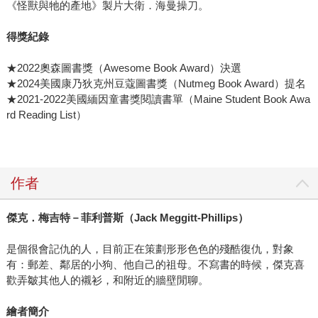
《怪獸與牠的產地》製片大衛．海曼操刀。
得獎紀錄
★2022奧森圖書獎（Awesome Book Award）決選
★2024美國康乃狄克州豆蔻圖書獎（Nutmeg Book Award）提名
★2021-2022美國緬因童書獎閱讀書單（Maine Student Book Awa
rd Reading List）
作者
傑克．梅吉特－菲利普斯（
Jack Meggitt-Phillips
）
是個很會記仇的人，目前正在策劃形形色色的殘酷復仇，對象
有：郵差、鄰居的小狗、他自己的祖母。不寫書的時候，傑克喜
歡弄皺其他人的襯衫，和附近的牆壁閒聊。
繪者簡介