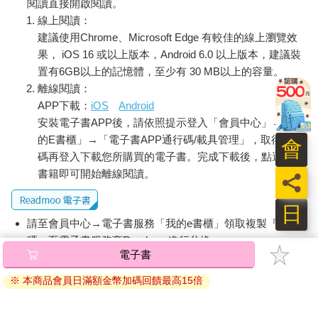
閱讀直接開啟閱讀。
線上閱讀：
建議使用Chrome、Microsoft Edge 有較佳的線上瀏覽效
果， iOS 16 或以上版本，Android 6.0 以上版本，建議裝
置有6GB以上的記憶體，至少有 30 MB以上的容量。
離線閱讀：
APP下載：
iOS
Android
安裝電子書APP後，請依照提示登入「會員中心」→「我
的E書櫃」→「電子書APP通行碼/載具管理」，取得通行
會
碼再登入下載您所購買的電子書。完成下載後，點選任一
書籍即可開始離線閱讀。
員
日
請至會員中心→電子書服務「我的e書櫃」領取複製『兌換
碼』至電子書服務商Readmoo進行兌換。
電子書
退換貨須知：
※ 本商品會員日滿額金幣加碼回饋最高15倍
因版權保護，您在金石堂所購買的電子書僅能以金石堂專屬
的閱讀軟體開啟閱讀，無法以其他閱讀器或直接下載檔案。
依據「消費者保護法」第19條及行政院消費者保護處公告之