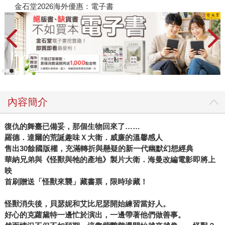
金石堂2026海外優惠：電子書
內容簡介
復仇的舞臺已備妥，那個生物回來了……
羅德．達爾的荒誕趣味Ｘ大衛．威廉的溫馨感人
售出30餘國版權，充滿轉折與懸疑的新一代幽默幻想經典
華納兄弟與《怪獸與牠的產地》製片大衛．海曼改編電影即將上
映
首刷贈送「怪獸來襲」藏書票，限時珍藏！
怪獸消失後，貝瑟妮和艾比尼瑟開始練習當好人。
好心的克蘿黛特一邊忙於演出，一邊帶著他們做善事。