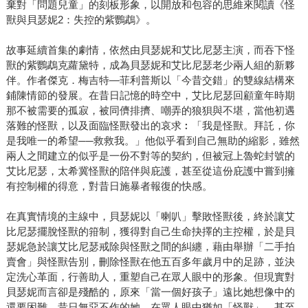
棄對「問題兒童」的刻板形象，以開放和包容的思維來閱讀《怪
獸與貝瑟妮2：失控的紫鸚鵡》。
故事延續首集的劇情，依然由貝瑟妮和艾比尼瑟主演，而吞下怪
獸的紫鸚鵡克蘿黛特，成為貝瑟妮和艾比尼瑟老少兩人組的新夥
伴。作者傑克．梅吉特—菲利普斯以「今昔交錯」的雙線結構來
鋪陳情節的發展。在昔日記憶的時空中，艾比尼瑟回顧童年時期
那不被需要的孤寂，被同儕排擠、嘲弄的狼狽與不堪，當他初遇
落難的怪獸，以及面臨怪獸發出的哀求︰「我是怪獸。拜託，你
是我唯一的希望──救救我。」他似乎看到自己無助的縮影，雖然
兩人之間建立的似乎是一份不對等的契約，但被冠上魯蛇封號的
艾比尼瑟，太希冀怪獸的陪伴與庇護，甚至從這份庇護中嘗到擁
有控制權的得意，對昔日施暴者報復的快感。
在真實情境的主線中，貝瑟妮以「喇叭」擊敗怪獸後，終於讓艾
比尼瑟擺脫怪獸的箝制，獲得對自己生命抉擇的主控權，於是貝
瑟妮急於讓艾比尼瑟戒除與怪獸之間的糾纏，藉由舉辦「二手拍
賣會」與怪獸告別，刪除怪獸在他五百多年歲月中的足跡，並決
定洗心革面，行善助人，重塑自己在眾人眼中的形象。但現實對
貝瑟妮而言卻是殘酷的，原來「當一個好孩子」遠比她想像中的
還要困難，昔日無惡不作的她，在眾人眼中猶如「怪獸」，甚至