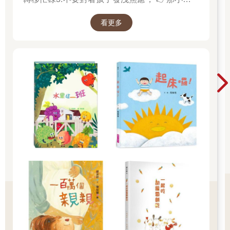
該如何適應過渡期呢？1.可給予適當的安撫玩具
看更多
也許是熟悉的玩偶增加安全感 2.與孩子分開時請
好好堅定道別不可哄騙,並保證會回到身邊3.準時
守約的接回孩子 好好的渡這個時期，爸爸媽媽和
孩子一起迎接成長的過程！真是太好了！ 🎉金石
堂開學季！爸媽好輕鬆教你一站購足！文具、書
包、書套參展品全面5折起！👉文具滿777送80
元電子禮券 👉全站商品滿1200回饋4%金幣