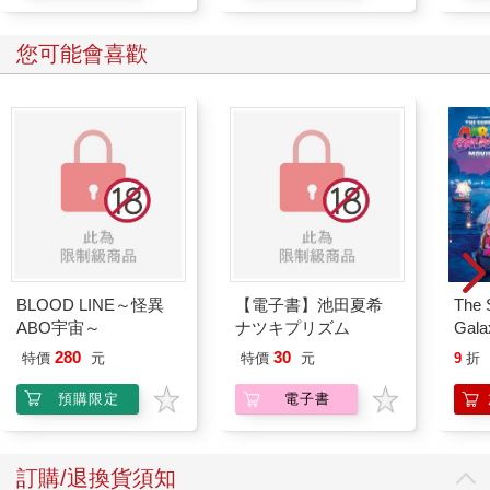
您可能會喜歡
BLOOD LINE～怪異
【電子書】池田夏希
The 
ABO宇宙～
ナツキプリズム
Gala
Peac
280
30
特價
元
特價
元
9
折
Surpri
Mari
預購限定
電子書
Stor
訂購/退換貨須知