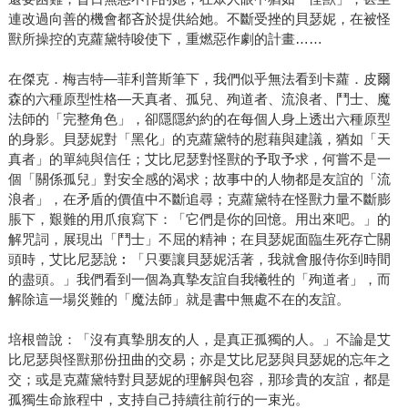
連改過向善的機會都吝於提供給她。不斷受挫的貝瑟妮，在被怪
獸所操控的克蘿黛特唆使下，重燃惡作劇的計畫……
在傑克．梅吉特—菲利普斯筆下，我們似乎無法看到卡蘿．皮爾
森的六種原型性格—天真者、孤兒、殉道者、流浪者、鬥士、魔
法師的「完整角色」，卻隱隱約約的在每個人身上透出六種原型
的身影。貝瑟妮對「黑化」的克蘿黛特的慰藉與建議，猶如「天
真者」的單純與信任；艾比尼瑟對怪獸的予取予求，何嘗不是一
個「關係孤兒」對安全感的渴求；故事中的人物都是友誼的「流
浪者」，在矛盾的價值中不斷追尋；克蘿黛特在怪獸力量不斷膨
脹下，艱難的用爪痕寫下：「它們是你的回憶。用出來吧。」的
解咒詞，展現出「鬥士」不屈的精神；在貝瑟妮面臨生死存亡關
頭時，艾比尼瑟說︰「只要讓貝瑟妮活著，我就會服侍你到時間
的盡頭。」我們看到一個為真摯友誼自我犧牲的「殉道者」，而
解除這一場災難的「魔法師」就是書中無處不在的友誼。
培根曾說：「沒有真摯朋友的人，是真正孤獨的人。」不論是艾
比尼瑟與怪獸那份扭曲的交易；亦是艾比尼瑟與貝瑟妮的忘年之
交；或是克蘿黛特對貝瑟妮的理解與包容，那珍貴的友誼，都是
孤獨生命旅程中，支持自己持續往前行的一束光。