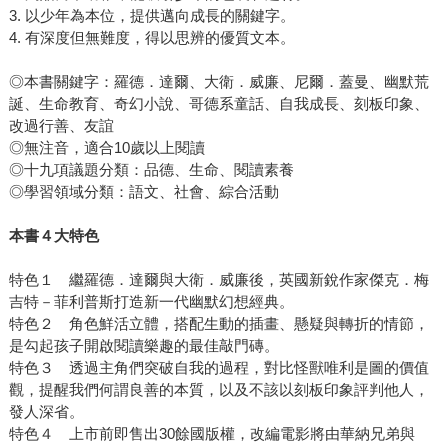
3. 以少年為本位，提供邁向成長的關鍵字。
4. 有深度但無難度，得以思辨的優質文本。
◎本書關鍵字：羅德．達爾、大衛．威廉、尼爾．蓋曼、幽默荒
誕、生命教育、奇幻小說、哥德系童話、自我成長、刻板印象、
改過行善、友誼
◎無注音，適合10歲以上閱讀
◎十九項議題分類：品德、生命、閱讀素養
◎學習領域分類：語文、社會、綜合活動
本書４大特色
特色１ 繼羅德．達爾與大衛．威廉後，英國新銳作家傑克．梅
吉特－菲利普斯打造新一代幽默幻想經典。
特色２ 角色鮮活立體，搭配生動的插畫、懸疑與轉折的情節，
是勾起孩子開啟閱讀樂趣的最佳敲門磚。
特色３ 透過主角們突破自我的過程，對比怪獸唯利是圖的價值
觀，提醒我們何謂良善的本質，以及不該以刻板印象評判他人，
發人深省。
特色４ 上市前即售出30餘國版權，改編電影將由華納兄弟與