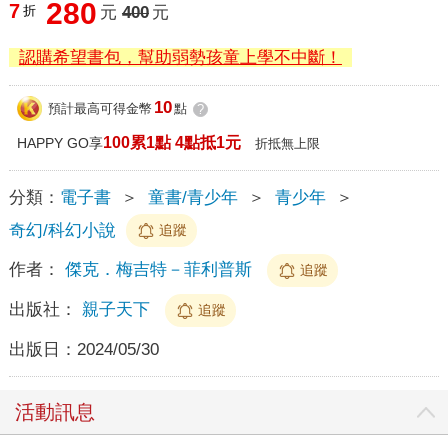
280
7
折
元
400
元
認購希望書包，幫助弱勢孩童上學不中斷！
10
預計最高可得金幣
點
?
100累1點 4點抵1元
HAPPY GO享
折抵無上限
分類：
電子書
＞
童書/青少年
＞
青少年
＞
奇幻/科幻小說
追蹤
作者：
傑克．梅吉特－菲利普斯
追蹤
出版社：
親子天下
追蹤
出版日：
2024/05/30
活動訊息