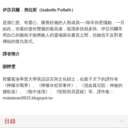
伊莎貝爾．弗拉斯（
Isabelle Follath
）
是個仁慈、有愛心、樂善好施的人類成員──除非你惹惱她，一旦
如此，你最好盡你雙腿的最高速，能溜多快就多快。伊莎貝爾常
用自己的藝術才能將敵人的靈魂困在書頁之間，但她也不反對更
傳統的復仇形式。
譯者簡介
謝靜雯
荷蘭葛洛寧恩大學英語語言與文化碩士，在親子天下的譯作有
《檸檬水戰爭》、《檸檬水犯罪事件》、《混血孤兒院：神祕的
捕歌器》、《瓶中迷境》、《怪獸與貝瑟妮》等。譯作集：
miataiwan0815.blogspot.tw
目錄