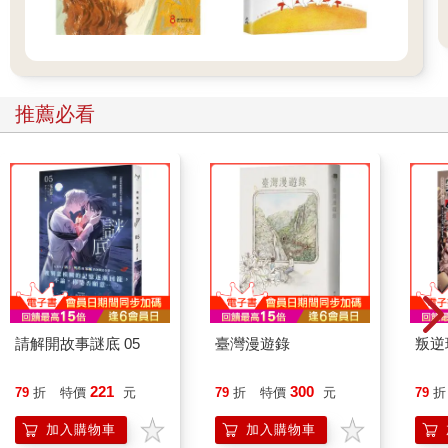
推薦必看
請解開故事謎底 05
臺灣漫遊錄
叛逆
221
300
79
折
特價
元
79
折
特價
元
79
折
加入購物車
加入購物車