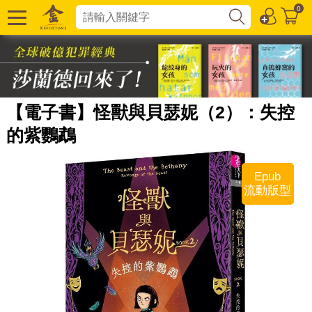
0
【電子書】怪獸與貝瑟妮（2）：失控
的紫鸚鵡
Epub
流動版型