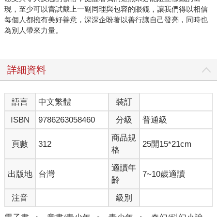
現，至少可以嘗試戴上一副同理與包容的眼鏡，讓我們得以相信
每個人都擁有美好善意，深深企盼著以善行讓自己發亮，同時也
為別人帶來力量。
詳細資料
語言
中文繁體
裝訂
ISBN
9786263058460
分級
普通級
商品規
頁數
312
25開15*21cm
格
適讀年
出版地
台灣
7~10歲適讀
齡
注音
級別