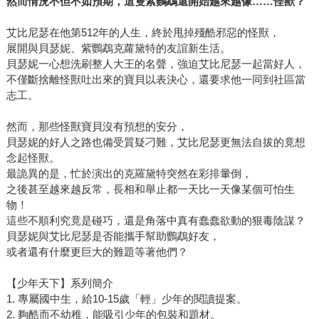
然而情況不但不如預期，這隻紫鸚鵡還開始越來越像……怪獸？
艾比尼瑟在他第512年的人生，終於甩掉殘酷邪惡的怪獸，
展開與貝瑟妮、紫鸚鵡克蘿黛特的友誼新生活。
貝瑟妮一心想洗刷整人大王的名聲，強迫艾比尼瑟一起當好人，
不僅斷捨離怪獸吐出來的寶貝以表決心，還要求他一同到社區當
志工。
然而，那些怪獸寶貝沒有預想的安分，
貝瑟妮的好人之路也備受質疑刁難，艾比尼瑟更無法自拔的竟想
念起怪獸。
最詭異的是，忙於演出的克羅黛特突然在彩排暈倒，
之後甚至越來越反常，長相和舉止都一天比一天像某個可怕生
物！
這些不順利究竟是碰巧，還是角落中真有蠢蠢欲動的狠毒陰謀？
貝瑟妮與艾比尼瑟是否能攜手幫助鸚鵡好友，
或者還有什麼更巨大的難題等著他們？
【少年天下】系列簡介
1. 專屬國中生，給10-15歲「輕」少年的閱讀提案。
2. 夠酷而不幼稚，能吸引少年的包裝和題材。