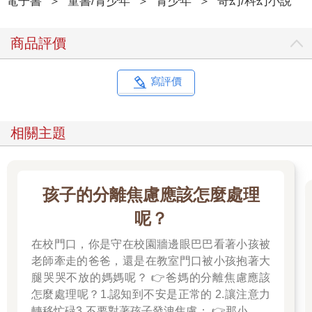
電子書
＞
童書/青少年
＞
青少年
＞
奇幻/科幻小說
商品評價
寫評價
相關主題
孩子的分離焦慮應該怎麼處理
呢？
在校門口，你是守在校園牆邊眼巴巴看著小孩被
老師牽走的爸爸，還是在教室門口被小孩抱著大
腿哭哭不放的媽媽呢？ 👉爸媽的分離焦慮應該
怎麼處理呢？1.認知到不安是正常的 2.讓注意力
轉移忙碌3.不要對著孩子發洩焦慮； 👉那小朋友