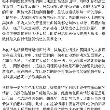
撕不掉的標籤所帶來的內心焦慮如高聳的山巒，無時無刻都矗立
在眼前。在這集故事中，貝瑟妮努力想要做好事，翻轉大家對她
的印象，期待大家對她刮目相看，呈現改過後煥然一新的形象。
可惜的是，大家固著於表象的碎化事實，再經由有心人士的控制
與操弄，不為人知的善意竟被曲解為邪惡無比的威脅，真相如睡
美人一樣只能永遠沉睡。尤有甚者，演變成炎上的集體暴行，更
像是突擊部隊來得太快太猛，即使貝瑟妮再強大也無力抵擋，導
致她陷入自我懷疑與憤怒的風暴之中。
為他人黏貼標籤總是輕而易舉，貝瑟妮的情況如房間裡的大象真
實存在現實社會中，她所面對的一切有如氾濫的洪水迎面而來，
沉重又危險。「如果有人願意拉她一把，至少會讓貝瑟妮脫離險
境。」閱讀過程中，這樣的同理與期待總是不斷的滲透到讀者的
意識裡。幸運的是，艾比尼瑟的信任與友誼是貝瑟妮的救生艇，
得以讓貝瑟妮重拾歡樂與自信。
延續第一集的黑色幽默風格，詼諧獨特的對話中即使有著恐怖的
情節，仍採取貼近孩子經驗為依據。此書角色與劇情設定更是別
出心裁，包含許多誇張的、想像的、魔幻的氛圍，這部分自然引
發孩子的熱烈迴響。此外，在詭譎情節中仍有著顫動心弦的閱讀
感受與令人反思的頓悟，提醒著我們雖然未必能阻止標籤的出