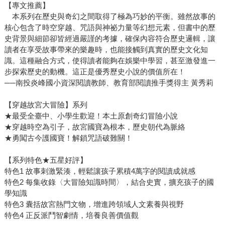
【專文推薦】
本系列在歷史與奇幻之間取得了極為巧妙的平衡。雖然故事的
核心包含了時空穿越、咒語與神祕力量等幻想元素，但書中的歷
史背景與細節卻皆經過嚴謹的考據，確保內容符合歷史邏輯，讓
讀者在享受故事帶來的樂趣時，也能接觸到真實的歷史文化知
識。這種融合方式，使得讀者能夠在娛樂中學習，甚至激發進一
步探索歷史的動機。這正是優秀歷史小說的價值所在！
──南投炎峰國小資深閱讀教師、教育部閱讀推手獎得主 黃秀莉
【穿越故宮大冒險】系列
★最受全臺中、小學生歡迎！本土原創奇幻冒險小說
★穿越時空為引子，故宮國寶為根本，歷史朝代為脈絡
★勇闖古今護國寶！解鎖咒語破難關！
【系列特色★五星好評】
特色1 故事刺激緊湊，輕鬆讓孩子累積4萬字的閱讀成就感
特色2 每集收錄〈大冒險知識時間〉，結合史實，擴充孩子的國
學知識
特色3 囊括故宮熱門文物，增進跨領域人文素養與視野
特色4 正反派鬥智劇情，培養良善價值觀