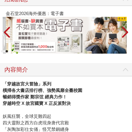
金石堂2026海外優惠：電子書
內容簡介
「穿越故宮大冒險」系列
橫掃各大書店排行榜、強勢風靡全臺校園
暢銷得獎作家 鄭宗弦 經典力作！
穿越時空 X 故宮國寶 X 正反派對決
妖風狂襲，全球災難四起
四大靈獸之西方白虎現身唐代宮殿
「灰陶加彩仕女俑」怪咒禁錮纏身