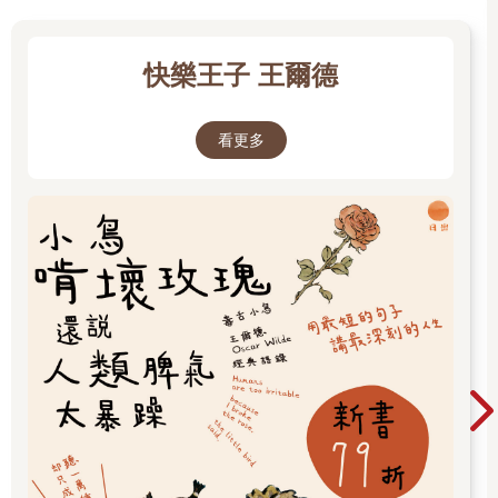
怪客搖搖頭，一拐一拐的離開青花穿蓮龍紋天球瓶，正朝博物院
出口走去時，忽然被身旁一尊陶俑吸引。「哈！這下子有趣
了。」
快樂王子 王爾德
怪客停下腳步，沉思了老半天，然後輕聲細語的對陶俑說：「親
愛的……親愛的……該醒醒了……妳知道我是那麼愛妳……我們
之間的愛情天長地久……」
看更多
一時之間，陳列室裡瀰漫著一股奇特的氣氛，既溫柔、甜美又芬
芳，讓人陶醉不已。這個時候，阿定還趴在北宋「定窯白瓷嬰兒
枕」裡酣睡，卻也感受到這股愛的氛圍，彷彿正聆聽著一首浪漫
的樂曲，不禁微微一笑，愈睡愈香。
下午三點，娃娃終於等到了她最喜歡的體育課，可以到操場上跑
跑跳跳。今天老師讓他們打躲避球，娃娃更開心了，阿志也不例
外，兩人都融入激烈的球賽中。
娃娃好不容易接到球，便用力擲向前方；忽然一陣大風吹來，竟
然把球颳到空中。操場上頓時狂沙飛揚，不到三秒鐘，風沙飛捲
成螺旋狀的中空沙柱，風勢也愈來愈猛烈，操場旁大樹上的枝椏
抵擋不住，一道道豎得直挺挺的，甚至劈啪斷裂。
「龍捲風？」阿志忍不住大叫。
「啊，救命！」一個瘦小的同學突然雙腳離地，眼看著就要被風
吹走。