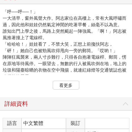
「呼──呼──！」
一大清早，窗外風聲大作。阿志家位在高樓上，常有大風呼嘯而
過，因此他和娃娃仍然氣定神閒的吃著早餐，絲毫不以為意。
誰知出門上學之後，馬路上突然颳起一陣強風。「啊！」阿志被
風推著撞上了電線桿。
「哈哈哈！」娃娃看了，不禁大笑，正想上前攙扶阿志，
「砰！」她自己也被勁風吹得甩向一旁的郵筒。「哎喲！」
陣陣狂風襲來，兩人寸步難行，只得各自抱著電線桿、郵筒，愣
在原地等待風停。一眼望去，無數的行人被風吹倒在地，地上的
垃圾和陽臺晾晒的衣物在空中飛揚，就連紅綠燈等交通號誌也被
吹得搖搖晃晃。
「啪啦！」前方大樓的玻璃帷幕竟然被吹破了，強勁的氣流把原
看更多
本放在室內的大量紙張和文具吸到空中，胡亂飛舞。
「天哪，要不是抱著郵筒，我一定也會被吹上天。」娃娃驚呼。
好不容易風停了，那些在空中飄飛的東西才一一掉落。眼看著上
詳細資料
學就快遲到，阿志和娃娃急忙跳過地上那些掉落物，往學校狂
奔。
語言
中文繁體
裝訂
臺北故宮博物院外，遍地是遭狂風吹落的枝葉，就連垃圾桶裡的