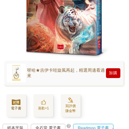
呀哈★吉伊卡哇旋風再起，精選周邊看過
加購
來
寫評價
電子書
喜歡+1
賺金幣
?
紙本平裝
金石堂 電子書
Readmoo 電子書