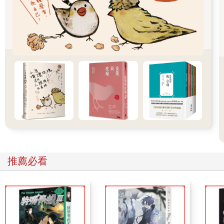
娃娃見了，急忙衝過去拉住他。然而他們兩人的重量仍然不敵強
風，小玄和小武趕緊從娃娃的外套口袋裡探出頭來，朝她的鞋子
與地面噴冰，這才牢牢的將他們穩固在地面上。
除了阿志，沒人發現娃娃腳下出現異樣。他迅速跑上前幫忙，跟
娃娃合力把那個瘦小的同學拉下來；娃娃也趁機動動腳，擺脫冰
塊的束縛，再度恢復行動力。
「風太大了。大家手拉手，慢慢走回教室！」老師慌張的大喊。
每個人立即聽從命令，頂著強風，一起吃力的往前走，有人甚至
勾肩搭背，就是不要落單。一進教室，同學們個個驚魂未定，直
到關上門窗之後，才終於鬆了一口氣。
老師讓大家先坐下來休息一下，然後她打開手機注意即時新聞，
隨即露出驚恐的表情，高聲說：「巴黎、東京、上海、雪梨、紐
約……世界各地都遭到狂風侵襲，不少地方還出現龍捲風！狂風
破壞了房屋和公共設施，人員死傷無數。」
推薦必看
「真可怕！」大家面面相覷，不約而同的說。
這時，風息了。同學們打開窗戶，發現窗外恢復了往常的平靜景
象，好似什麼事都沒發生過。大家訝異的看著彼此，又看看老
師，老半天說不出話來。
放學後，一回到家，阿志和娃娃急著跟爸媽分享這件怪事。