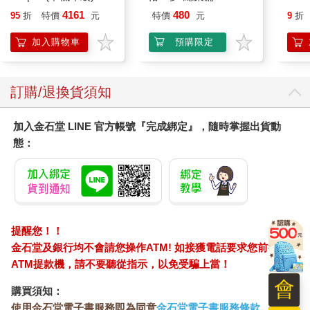
「沒有。」青龍納悶的說：「你們怎會認為這件事跟我有關？」
黑 全新進化玩美上市
Stori
4161
480
95
折
特價
元
特價
元
9
折
「因為龍捲風有個『龍』字。」阿志趕緊說明：「而且恐怕只有
Hoor
超自然的力量，才能同時造成這麼多龍捲風。」
加入購物車
預購限定
「不，所謂『雲從龍，風從虎』，雲氣圍繞著龍，龍能吐出雷
電，雲氣中也飽含雷電，但我不颳風。」青龍停頓一下，又說：
「不過我可以斬釘截鐵的告訴你們，這一定跟白虎有關。」
訂購/退換貨須知
「『天之四靈』中的白虎嗎？」丹青問。
……
加入金石堂 LINE 官方帳號『完成綁定』，隨時掌握出貨動
態：
（摘錄自〈第一章 妖風狂襲全球〉）
提醒您！！
金石堂及銀行均不會請您操作ATM! 如接獲電話要求您前往
ATM提款機，請不要聽從指示，以免受騙上當！
會
購買須知：
使用金石堂電子書服務即為同意
金石堂電子書服務條款
。