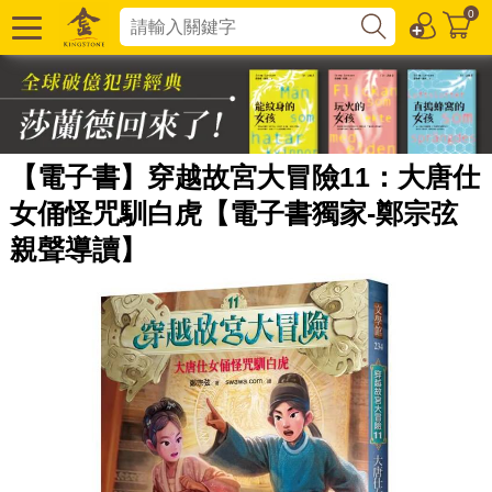
0
【電子書】穿越故宮大冒險11：大唐仕
女俑怪咒馴白虎【電子書獨家-鄭宗弦
親聲導讀】