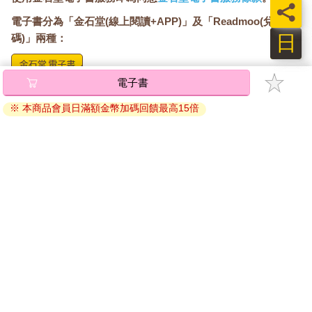
員
電子書分為「金石堂(線上閱讀+APP)」及「Readmoo(兌換
日
碼)」兩種：
電子書
將儲存於會員中心→電子書服務「我的e書櫃」，點選線上
閱讀直接開啟閱讀。
※ 本商品會員日滿額金幣加碼回饋最高15倍
線上閱讀：
建議使用Chrome、Microsoft Edge 有較佳的線上瀏覽效
果， iOS 16 或以上版本，Android 6.0 以上版本，建議裝
置有6GB以上的記憶體，至少有 30 MB以上的容量。
離線閱讀：
APP下載：
iOS
Android
安裝電子書APP後，請依照提示登入「會員中心」→「我
的E書櫃」→「電子書APP通行碼/載具管理」，取得通行
碼再登入下載您所購買的電子書。完成下載後，點選任一
書籍即可開始離線閱讀。