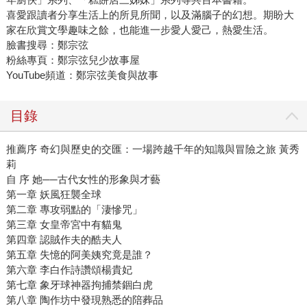
喜愛跟讀者分享生活上的所見所聞，以及滿腦子的幻想。期盼大
家在欣賞文學趣味之餘，也能進一步愛人愛己，熱愛生活。
臉書搜尋：鄭宗弦
粉絲專頁：鄭宗弦兒少故事屋
YouTube頻道：鄭宗弦美食與故事
目錄
推薦序 奇幻與歷史的交匯：一場跨越千年的知識與冒險之旅 黃秀
莉
自 序 她──古代女性的形象與才藝
第一章 妖風狂襲全球
第二章 專攻弱點的「淒慘咒」
第三章 女皇帝宮中有貓鬼
第四章 認賊作夫的酷夫人
第五章 失憶的阿美姨究竟是誰？
第六章 李白作詩讚頌楊貴妃
第七章 象牙球神器拘捕禁錮白虎
第八章 陶作坊中發現熟悉的陪葬品