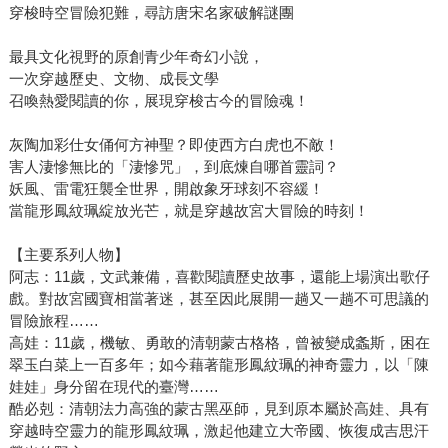
穿梭時空冒險犯難，尋訪唐宋名家破解謎團
最具文化視野的原創青少年奇幻小說，
一次穿越歷史、文物、成長文學
召喚熱愛閱讀的你，展現穿梭古今的冒險魂！
灰陶加彩仕女俑何方神聖？即使西方白虎也不敵！
害人淒慘無比的「淒慘咒」，到底煉自哪首靈詞？
妖風、雷電狂襲全世界，開啟象牙球刻不容緩！
當龍形鳳紋珮綻放光芒，就是穿越故宮大冒險的時刻！
【主要系列人物】
阿志：11歲，文武兼備，喜歡閱讀歷史故事，還能上場演出歌仔
戲。對故宮國寶相當著迷，甚至因此展開一趟又一趟不可思議的
冒險旅程……
高娃：11歲，機敏、勇敢的清朝蒙古格格，曾被變成螽斯，困在
翠玉白菜上一百多年；如今藉著龍形鳳紋珮的神奇靈力，以「陳
娃娃」身分留在現代的臺灣……
酷必剋：清朝法力高強的蒙古黑巫師，見到原本屬於高娃、具有
穿越時空靈力的龍形鳳紋珮，激起他建立大帝國、恢復成吉思汗