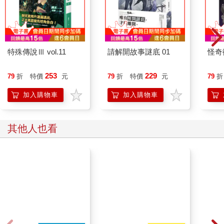
「剛才我去買菜途中也遇到狂風，還好我趕緊躲進便利商店
裡。」爸爸說。
媽媽也心有餘悸的說：「我剛從郵局辦完事走出來，大風竟然把
我的存摺吹到對街去，還好我即時撿回來，但也摔了一跤，所幸
沒有受傷。」
特殊傳說Ⅲ vol.11
請解開故事謎底 01
怪奇
用過晚餐後，全家打開電視看新聞，見到了世界各地遭龍捲風肆
虐後滿目瘡痍的畫面。
253
229
79
折
特價
元
79
折
特價
元
79
折
「不對呀！」爸爸疑惑的說：「雖然世界各地都有可能出現龍捲
風，但今天同一時間在不同地方颳起了龍捲風，實在太奇怪
加入購物車
加入購物車
了。」
「前幾天，住在日本的朋友就傳訊息說，大阪也出現了兩次龍捲
風，雖然沒有造成傷亡，卻引發不少民眾恐慌。」媽媽擔心的
其他人也看
說：「所以大家出門千萬要小心，萬一遇到了，就趕緊躲進建築
物裡避難。」
Readmoo
「而且必須是鋼筋水泥蓋的屋子才行。」娃娃補充說：「就像
〈三隻小豬〉故事說的那樣，大野狼只要吹幾口氣，豬大哥的茅
【電子書】唐拔博士的
【電
草屋和豬二哥的木屋很快就倒塌。只有豬小弟的紅磚屋堅固無
狗狗訓練完全指南
13
比，大野狼怎麼吹都吹不倒。」
「哇，妳的數學和國語成績不好，沒想到老師講的童話故事，妳
倒是記得一清二楚。」阿志笑著說。
「因為故事裡有我最感興趣的『大野狼』啊！」娃娃說著，露出