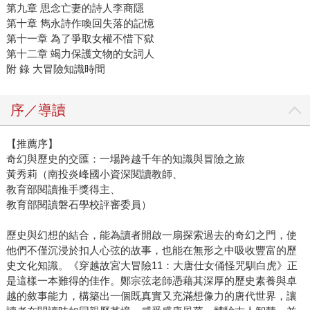
第九章 思念亡妻的詩人李商隱
第十章 雋永詩作喚回失落的記憶
第十一章 為了爭取女權不惜下獄
第十二章 竭力保護文物的女詞人
附 錄 大冒險知識時間
序／導讀
【推薦序】
奇幻與歷史的交匯：一場跨越千年的知識與冒險之旅
黃秀莉（南投炎峰國小資深閱讀教師、
教育部閱讀推手獎得主、
教育部閱讀磐石學校評審委員）
歷史與幻想的結合，能為讀者開啟一扇探索過去的奇幻之門，使
他們不僅沉浸於扣人心弦的故事，也能在無形之中吸收豐富的歷
史文化知識。《穿越故宮大冒險11：大唐仕女俑怪咒馴白虎》正
是這樣一本難得的佳作。鄭宗弦老師憑藉其深厚的歷史素養與卓
越的敘事能力，構築出一個既真實又充滿想像力的唐代世界，讓