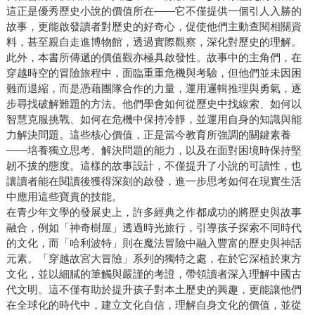
這正是優秀歷史小說的價值所在——它不僅提供一個引人入勝的
故事，更能啟發讀者對歷史的好奇心，促使他們主動查閱相關資
料，甚至親自走進博物館，透過實際觀察，深化對歷史的理解。
此外，本書所傳遞的價值觀亦極具啟發性。故事中的主角們，在
穿越時空的冒險旅程中，面臨重重危機與考驗，但他們並未因困
難而退縮，而是憑藉團隊合作的力量，運用邏輯推理與勇氣，逐
步尋找破解難題的方法。他們學會如何從歷史中找線索、如何以
智慧克服挑戰、如何在危機中保持冷靜，並運用自身的知識與能
力解決問題。這些核心價值，正是當今教育所強調的關鍵素養
——培養獨立思考、解決問題的能力，以及在面對困境時保持堅
韌不拔的態度。這樣的故事設計，不僅提升了小說的可讀性，也
讓讀者能在閱讀後獲得深刻的啟發，進一步思考如何在現實生活
中應用這些寶貴的技能。
在青少年文學的發展史上，許多經典之作都成功的將歷史與故事
融合，例如「神奇樹屋」透過時光旅行，引導孩子探索不同時代
的文化，而「哈利波特」則在魔法冒險中融入豐富的歷史與神話
元素。「穿越故宮大冒險」系列的獨特之處，在於它深植於東方
文化，並以細膩的筆觸與嚴謹的考證，帶領讀者深入理解中國古
代文明。這不僅有助於提升孩子對本土歷史的興趣，更能讓他們
在全球化的時代中，建立文化自信，理解自身文化的價值，並從