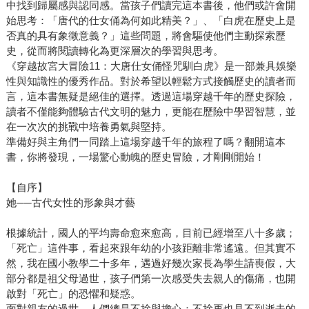
中找到歸屬感與認同感。當孩子們讀完這本書後，他們或許會開
始思考：「唐代的仕女俑為何如此精美？」、「白虎在歷史上是
否真的具有象徵意義？」這些問題，將會驅使他們主動探索歷
史，從而將閱讀轉化為更深層次的學習與思考。
《穿越故宮大冒險11：大唐仕女俑怪咒馴白虎》是一部兼具娛樂
性與知識性的優秀作品。對於希望以輕鬆方式接觸歷史的讀者而
言，這本書無疑是絕佳的選擇。透過這場穿越千年的歷史探險，
讀者不僅能夠體驗古代文明的魅力，更能在歷險中學習智慧，並
在一次次的挑戰中培養勇氣與堅持。
準備好與主角們一同踏上這場穿越千年的旅程了嗎？翻開這本
書，你將發現，一場驚心動魄的歷史冒險，才剛剛開始！
【自序】
她──古代女性的形象與才藝
根據統計，國人的平均壽命愈來愈高，目前已經增至八十多歲；
「死亡」這件事，看起來跟年幼的小孩距離非常遙遠。但其實不
然，我在國小教學二十多年，遇過好幾次家長為學生請喪假，大
部分都是祖父母過世，孩子們第一次感受失去親人的傷痛，也開
啟對「死亡」的恐懼和疑惑。
面對親友的過世，人們總是不捨與擔心：不捨再也見不到逝去的