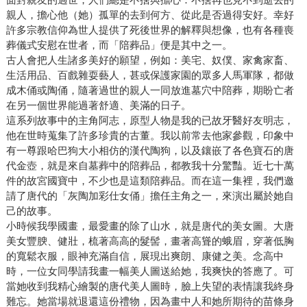
親人，擔心他（她）孤單的去到何方、從此是否過得安好。幸好
許多宗教信仰為世人提供了死後世界的解釋與想像，也有各種喪
葬儀式安慰在世者，而「陪葬品」便是其中之一。
古人會把人生諸多美好的願望，例如：美宅、奴僕、家禽家畜、
生活用品、百戲雜耍藝人，甚或保護家園的眾多人馬軍隊，都做
成木俑或陶俑，隨著過世的親人一同放進墓穴中陪葬，期盼亡者
在另一個世界能過著舒適、美滿的日子。
這系列故事中的主角阿志，原型人物是我的已故牙醫好友明志，
他在世時蒐集了許多珍貴的古董。我以前常去他家參觀，印象中
有一尊跟哈巴狗大小相仿的漢代陶狗，以及鑲嵌了各色寶石的唐
代金壺，就是來自墓葬中的陪葬品，都教我十分驚豔。近七十萬
件的故宮國寶中，不少也是這類陪葬品。而在這一集裡，我們邀
請了唐代的「灰陶加彩仕女俑」擔任主角之一，來演出屬於她自
己的故事。
小時候我學國畫，最愛畫的除了山水，就是唐代的美女圖。大唐
美女豐腴、健壯，梳著高高的髮髻，畫著高聳的蛾眉，穿著低胸
的寬鬆衣服，眼神充滿自信，展現出爽朗、康健之美。念高中
時，一位女同學請我畫一幅美人圖送給她，我爽快的答應了。可
當她收到我精心繪製的唐代美人圖時，臉上失望的表情讓我終身
難忘。她當場就退還這份禮物，因為畫中人和她所期待的苗條身