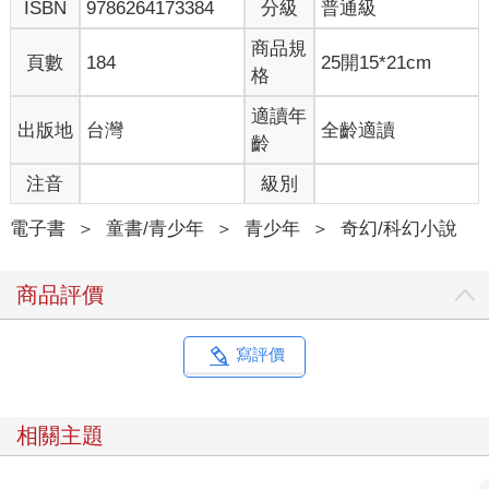
ISBN
9786264173384
分級
普通級
垃圾也被吹出來，掛在廣場的柏樹上。清潔人員一接到命令，急
忙出動收拾。當他們來到至善園，更是吃驚──水池上布滿垃圾，
商品規
周圍還有幾棵樹被風吹倒了，眼前殘敗的景象宛如剛遭遇強烈颱
頁數
184
25開15*21cm
格
風襲擊。
「唉！」清潔人員們紛紛搖頭說：「這可不是一、兩天就可以復
適讀年
出版地
台灣
全齡適讀
原的呀！」
齡
博物院裡倒是沒有受到影響，準時於早上九點開館，很快就湧入
了來自各地的遊客。其中一位外貌奇特，穿著連帽大衣，從頭到
注音
級別
腳包得緊緊的，臉上還戴著一副往外突出的特製口罩。他拄著柺
杖，一拐一拐的前進，專門找特定的文物觀看。
電子書
＞
童書/青少年
＞
青少年
＞
奇幻/科幻小說
「龍形裝飾的器物……哪裡還有呢？」他自言自語，東張西望的
四處搜尋。
商品評價
經過一個多小時，這位怪客已經在「清宮家具展」區察看過龍
椅，在漆器陳列室裡看過「剔紅雲龍紋圓盒」，在「清代宮廷服
飾展」區欣賞過皇帝的龍袍，在玉器陳列室裡看過「玉龍紋盤」
寫評價
和「龍冠鳳紋玉飾」。這會兒，怪客來到展出陶瓷器的陳列室，
正打量著「青花穿蓮龍紋天球瓶」。
「咦？這一條龍最像，非常像呀！不過這條青龍一點也不立體，
相關主題
那就不是了。」怪客又喃喃自語說：「怪了，到處都找不到。難
道這兒也沒有嗎？」