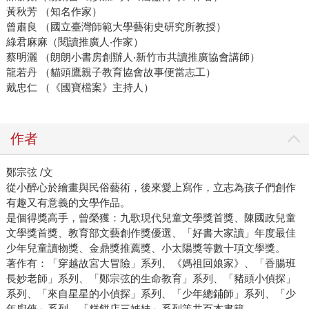
黃秋芳 （知名作家）
曾肅良 （國立臺灣師範大學藝術史研究所教授）
綠君麻麻（閱讀推廣人‧作家）
蔡明灑 （朗朗小書房創辦人‧新竹市共讀推廣協會講師）
龍若丹 （貓頭鷹親子教育協會故事便當志工）
戴忠仁 （《國寶檔案》主持人）
作者
鄭宗弦 /文
從小醉心於繪畫與民俗藝術，後來愛上寫作，立志為孩子們創作
有趣又有意義的文學作品。
是個得獎高手，曾榮獲：九歌現代兒童文學獎首獎、陳國政兒童
文學獎首獎、教育部文藝創作獎優選、「好書大家讀」年度最佳
少年兒童讀物獎、金鼎獎推薦獎、小太陽獎等數十項文學獎。
著作有：「穿越故宮大冒險」系列、《媽祖回娘家》、「香腸班
長妙老師」系列、「鄭宗弦的生命教育」系列、「豬頭小偵探」
系列、「來自星星的小偵探」系列、「少年總鋪師」系列、「少
年廚俠」系列、「糕餅店三姊妹」系列等共百本書籍。