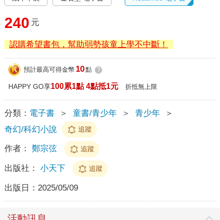
240
元
認購希望書包，幫助弱勢孩童上學不中斷！
10
預計最高可得金幣
點
?
100累1點 4點抵1元
HAPPY GO享
折抵無上限
分類：
電子書
＞
童書/青少年
＞
青少年
＞
奇幻/科幻小說
追蹤
作者：
鄭宗弦
追蹤
出版社：
小天下
追蹤
出版日：
2025/05/09
活動訊息