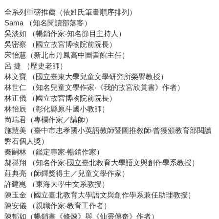
全系列重磅推薦（依姓氏筆畫順序排列）
Sama （知名閱讀部落客）
吳淡如 （暢銷作家‧知名節目主持人）
吳密察 （國立故宮博物院前院長）
宋怡慧（新北市丹鳳高中圖書館主任）
呂 捷 （歷史老師）
林文寶 （國立臺東大學兒童文學研究所榮譽教授）
林世仁 （知名兒童文學作家‧《我的故宮欣賞書》作者）
林正儀 （國立故宮博物院前院長）
林怡辰 （彰化縣原斗國小教師）
尚瑞君（專欄作家／講師）
施慧美（臺中市忠孝國小英語教師暨圖推教師‧曾獲頒教育部閱讀
磐石個人獎）
秦嗣林 （鑑定專家‧暢銷作家）
郝譽翔 （知名作家‧國立臺北教育大學語文與創作學系教授）
莊典亮（師鐸獎得主／兒童文學作家）
許建崑 （東海大學中文系教授）
陳玉金（國立臺北教育大學語文與創作學系兼任助理教授）
陳安儀 （親職作家‧教育工作者）
陳郁如（暢銷書《修煉》與《仙靈傳奇》作者）