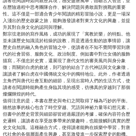
讀者在閱讀時如同親歷其境，感受盛唐風華，體驗古人智慧，並
在歷險過程中思考團隊合作、解決問題與勇敢面對挑戰的重要
性。這不僅是一部適合青少年閱讀的精彩冒險小說，更是一場深
入淺出的歷史啟蒙之旅，能夠激發讀者對東方文化的興趣，並提
升其對自身文化的認同與理解。
鄭宗弦老師的寫作風格，成功的展現了「寓教於樂」的特點。他
並未讓歷史知識流於枯燥的說教，而是透過生動的故事情節，讓
歷史自然的融入角色的冒險之中，使讀者在不知不覺間學習到唐
代的社會習俗、服飾文化、政治制度。例如書中對仕女俑的服飾
描寫，不僅忠於史實，還展現了唐代女性的審美風尚與身分象
徵；而關於白虎的敘述，則巧妙的結合了古代神話與文化象徵，
讓讀者了解白虎在中國傳統文化中的獨特地位。此外，作者透過
主角們與唐代社會互動的細節，呈現出當時人們的生活方式，使
讀者在閱讀時能夠產生身臨其境的感受，彷彿真的穿越到了那個
燦爛輝煌的時代。
值得注意的是，本書在歷史與奇幻之間取得了極為巧妙的平衡。
雖然故事的核心包含了時空穿越、咒語與神祕力量等幻想元素，
但書中的歷史背景與細節卻皆經過嚴謹的考據，確保內容符合歷
史邏輯，讓讀者在享受故事帶來的樂趣時，也能接觸到真實的歷
史文化知識。這種融合方式，使得讀者能夠在娛樂中學習，對唐
代社會的各個層面產生興趣，甚至激發進一步探索歷史的動機。