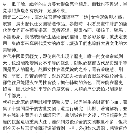
材、瓜子臉、纖弱的古典美女形象完全相反。而我也不難過，畢
竟環肥燕瘦各有所好，勉強不來。
西元二○二○年，臺北故宮博物院舉辦了「她│女性形象與才藝」
展覽，展出歷代仕女圖精選作品。參觀時，我看見畫中胖胖的唐
代美女們正在彈奏樂器、烹煮茶湯、熨燙布匹、帶孩子、騎馬，
不論形象、美感或關於生活細節的描繪，皆多彩多姿，就決定要
用一集故事來寫唐代美女的故事，讓孩子們也瞭解大唐文化的大
美精神。
古代中國重男輕女，即使唐代出現了歷史上唯一的女皇帝武則
天，也沒能改變男女不平等的觀念，以致於整部古代歷史幾乎等
同是男人的歷史。然而女性在溫柔婉約之外，還有著聰慧、剛
毅、堅韌、刻苦的特質，對於家庭與社會的貢獻並不亞於男性，
卻往往只能隱沒在男性背後，擔任輔助的角色，而未能在歷史上
留名。因此從性別平等的角度來看，人類的歷史恐怕只能說是
「半部史」。
就好比北宋的趙明誠和李清照夫妻，竭盡畢生的財富和心血，蒐
集了十幾間屋子的古董文物，還進行研究、比對、著書解析，並
且在戰亂中費盡心力保護它們。趙明誠過世之後，李清照義無反
顧的挑起這項重責大任，雖然到最後保全的文物數量不多，但我
們今天在故宮博物院裡還能看到一些，必須飲水思源，感謝這位