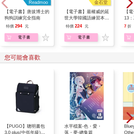
金石堂
得意的表情，爸媽都被她逗笑了。
【電子書】最權威的延
「啊！大野狼……？」阿志臉色一變，機警的看向娃娃。
世大學韓國語練習本
娃娃會意，立刻收起笑意，把嘴巴湊到阿志耳邊說：「該不會又
（1）
294
224
是狼人酷必剋搞的鬼？」
特價
元
特價
元
7
折
「還有，龍捲風會不會跟青龍有關？」阿志也擔憂起來。
電子書
電子書
「嗯，今天晚上我們直接去博物院問青龍。」娃娃急切的說。
當晚十一點多，等爸媽都入睡之後，阿志和娃娃換上外出服，使
您可能會喜歡
用「魔法電梯術」抵達臺北故宮博物院。
「丹青！阿定！」他們喚醒了畫靈和瓷靈，跟他們說明來意。
「我也聽見遊客們聚在一起討論，說外頭颳起了怪風。」丹青點
點頭說。
「聽說風速比颱風還強呢。」阿定張大眼睛說。
於是他們一起走進展出陶瓷器的陳列室，來到青花穿蓮龍紋天球
瓶前。
「青龍，你在嗎？」娃娃率先開口問。
「我一直都在啊！」青龍從瓶身的表面上浮凸起來，笑著用心語
回答。
「最近世界各地都颳起狂風，甚至是龍捲風，這跟你有沒有關
【PUGO】聰明書包
水平檔案-色・愛・
Blue
係？」娃娃直接拋出問題。
3.0 plus(中低年級)酷
落・夢-總集篇
Other