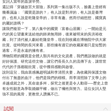
女詞人當年的血淚辛勞。
還記得「穿越故宮大冒險」系列第一集出版不久，臉書上曾經有
幾番議論：「國寶是誰的？」有人說是對岸的，有人說是臺灣
的，也有人說是乾隆皇帝的，非常有趣。然而仔細想想，國寶真
的屬於誰嗎？
讓我們複習一下，第八集中的國寶〈富春山居圖〉，一開始是元
代的黃公望畫來送給他的師弟無用師，後來被明末的吳洪裕收
藏，到了清代被人獻給乾隆皇帝，現在則收藏在博物院中供大家
欣賞。從時間的長河來看，那些擁有過它的收藏家都只是短暫的
過客，不是永遠的擁有者。
博物院裡的國寶是全體人類共有的文化資產，我們應該做的就是
好好保護、研究這些文物，讓它們長長久久的流傳下去，讓世世
代代的子孫都能欣賞，從中獲得感動與啟發。
說到這兒，我由衷感佩趙明誠和李清照夫妻，為收藏與保護文物
付出了無盡的血汗，他們是我們的楷模。而李清照除了文學上的
卓越成就之外，其命途多舛，探究之後更是令人動容──歷史上曾
有女性願意為爭取婚姻平權，做出了犧牲與努力。這位女詞人堅
強不屈的風骨，更教世人讚佩不已。
試閱