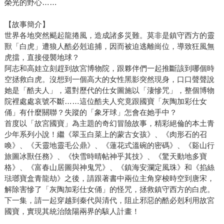
榮光的野心……
【故事簡介】
世界各地突然颳起龍捲風，造成諸多災難。莫非是鎮守西方的靈
獸「白虎」遭狼人酷必剋追捕，因而被迫逃離崗位，導致狂風無
虎擋，直接侵襲地球？
阿志和高娃立刻趕到故宮博物院，跟夥伴們一起推斷該到哪個時
空拯救白虎。沒想到一個高大的女性黑影突然現身，口口聲聲說
她是「酷夫人」，還對歷代的仕女圖施以「淒慘咒」，整個博物
院裡處處哀號不斷……這位酷夫人究竟跟國寶「灰陶加彩仕女
俑」有什麼關聯？失蹤的「象牙球」怎會在她手中？
首度以「故宮國寶」為主題的奇幻冒險故事，精彩絕倫的本土青
少年系列小說！繼《翠玉白菜上的蒙古女孩》、《肉形石的召
喚》、《天靈地靈毛公鼎》、《蓮花式溫碗的密碼》、《谿山行
旅圖冰獸任務》、《快雪時晴帖神乎其技》、《驚天動地多寶
格》、《富春山居圖與神鬼咒》、《鎮海安瀾定風珠》和《掐絲
琺瑯寶盒青龍劫》之後，請跟著書中兩位主角穿梭時空到唐宋，
解除害慘了「灰陶加彩仕女俑」的怪咒，拯救鎮守西方的白虎。
下一集，請一起穿越到秦代與清代，阻止邪惡的酷必剋利用故宮
國寶，實現其統治陰陽兩界的駭人計畫！