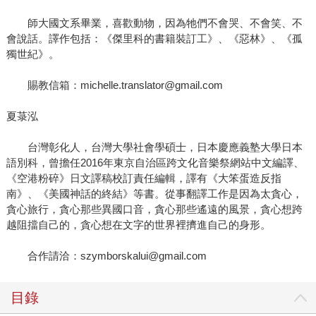
師大國文系畢業，喜歡動物，因為牠們不會哭、不會笑、不
會說話。譯作包括：《傑里科的書籍裝訂工》、《惡林》、《孤
獨世紀》。
賜教信箱：michelle.translator@gmail.com
夏菉泓
台灣彰化人，台灣大學社會學碩士，日本慶應義塾大學日本
語別科，曾擔任2016年東京自治區跨文化音樂祭網站中文編譯、
《空港粉碎》日文譯稿校訂責任編輯，譯有《大笨蛋造反指
南》、《美國神話的終結》等書。從事翻譯工作是因為太貪心，
貪心旅行，貪心那些異國口音，貪心那些遙遠的風景，貪心想跨
越阻擋自己的，貪心想在文字的世界裡擠進自己的身形。
合作請洽：szymborskalui@gmail.com
目錄