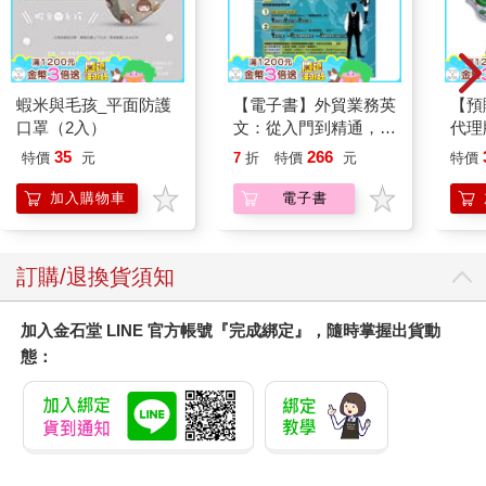
Margaret Atwood、Ruth Prawer Jhabvala、Ursula Le Guin、
Gloria Naylor、Joyce Carol Oates、Anne Sexton、Ntozake
Shange、Leslie Marmon Silko、Edith Södergran、譚恩美、莫
言，以及許多作家。
蝦米與毛孩_平面防護
【電子書】外貿業務英
【預
本書中充滿力量的文學作品描繪出我們共同的勇氣，一方面艱困
口罩（2入）
文：從入門到精通，一
代理
地爭取生育自由，一方面申明身體自主權對人類自由與健全是多
本搞定外貿全流程【有
限定
麼必要。它們寫出種種文化上、政治上、宗教上的壓迫，要我們
35
266
特價
元
7
折
特價
元
特價
聲】
25
生孩子，要我們進行人工流產，或是讓我們必須在羞愧、沉默和
加入購物車
電子書
孤立中做出生育方面的抉擇，會對我們造成多麼可怕的情緒和生
理折磨。這些是我們應該從現在開始好好體會的文字。
本書的架構
訂購/退換貨須知
本書分為五個部分：「心智」、「身體」、「情感」、「意
志」、「靈魂」。「心智」聚焦於大家是如何做出往往很煎熬的
加入金石堂 LINE 官方帳號『完成綁定』，隨時掌握出貨動
終止妊娠決定，以及在一些不能公開談論人工流產的時代和文化
態：
中，我們如何獨自承擔這個決定的重量，忍受沉默不語的壓抑
感。從Debra Bruce的故事中一個年輕女人被抗議者糾纏到放棄原
本的決定，到Gloria Naylor於《布魯斯特街的女人們》中描繪的
貧窮和家庭衝突，再到Lindy West描寫當代做決定時的泰然，這
部分生動地證明了人工流產這回事，最終決定權只應該屬於子宮