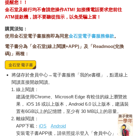
裡裝著胚胎的那個人，因為不論他人如何影響，要永遠伴隨這個
提醒您！！
決定活下去的是這個心智、身體、情感、意志和靈魂。正如同
金石堂及銀行均不會請您操作ATM! 如接獲電話要求您前往
Caitlin McDonnell所寫的：「無論做決定的過程多麼地痛苦，充滿
ATM提款機，請不要聽從指示，以免受騙上當！
多少搖擺不定與自相矛盾，這都是我們的決定。」
「身體」主要探討人工流產的生理經驗，這種經驗儘管有其普世
購買須知：
性，卻又因時代與文化而呈現巨大差異，就從十六世紀英文敘事
使用金石堂電子書服務即為同意
金石堂電子書服務條款
。
歌謠〈譚林〉中，女主角「在歡欣的翠林中」尋找能墮胎的草藥
電子書分為「金石堂(線上閱讀+APP)」及「Readmoo(兌換
說起。從林玉玲描寫1970年代在「長長的一排又一排死寂的」行
軍床上進行的毫無人味的人工流產，到Ruth Prawer Jhabvala敘述
碼)」兩種：
印度的產婆用按摩提供平靜的人工流產，這些文字不只呈現出人
工流產的真實情況，也告訴我們它是很有彈性的；人工流產有如
此多種版本，我們大可以重新想像它的傳統，來配合我們的需
將儲存於會員中心→電子書服務「我的e書櫃」，點選線上
求。
閱讀直接開啟閱讀。
「情感」聚焦在人工流產刻骨銘心的情緒層面，開篇即是
線上閱讀：
Gwendolyn Brooks震懾人心的詩作〈母親〉，其中有一個令人難
建議使用Chrome、Microsoft Edge 有較佳的線上瀏覽效
忘的句子是「人工流產不會放過你的記憶」。這部分呈現出未消
果， iOS 16 或以上版本，Android 6.0 以上版本，建議裝
化的悲傷情緒，如Diane di Prima的〈熄滅的黃銅熔爐：人工流產
置有6GB以上的記憶體，至少有 30 MB以上的容量。
後之歌〉，以及Zofia Nałkowska筆下1935年一名悲慘的波蘭女
離線閱讀：
性，在孤立又充滿創傷的人工流產後陷入憂鬱。這裡也提到在講
APP下載：
iOS
Android
求客套的社會中保持沉默有多麼孤獨，Dorothy Parker在令人難忘
安裝電子書APP後，請依照提示登入「會員中心」→「我
的辛辣諷刺文中描繪出這件事。這部分的許多文章也生動傳達出