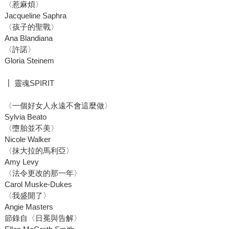
〈惹麻煩〉
Jacqueline Saphra
〈孩子的聖戰〉
Ana Blandiana
〈許諾〉
Gloria Steinem
┃ 靈魂SPIRIT
〈一個好女人永遠不會這麼做〉
Sylvia Beato
〈墮胎並不美〉
Nicole Walker
〈抹大拉的馬利亞〉
Amy Levy
〈法令更改的那一年〉
Carol Muske-Dukes
〈我盛開了〉
Angie Masters
節錄自〈日冕與告解〉