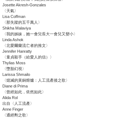
Josette Akresh-Gonzales
〈天氣〉
Lisa Coffman
〈那失蹤的五千萬人〉
Shikha Malaviya
〈我的姊妹，她一會兒長大一會兒又變小〉
Linda Ashok
〈北愛爾蘭流亡者的推文〉
Jennifer Hanratty
〈童貞殺手（給愛人的信）〉
Thylias Moss
〈墮胎幻視〉
Larissa Shmailo
〈熄滅的黃銅熔爐：人工流產後之歌〉
Diane di Prima
〈曾經如此，依然如此〉
Alida Rol
出自〈人工流產〉
Anne Finger
〈通經劑之歌〉