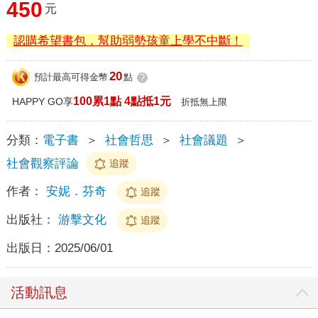
450
元
認購希望書包，幫助弱勢孩童上學不中斷！
20
預計最高可得金幣
點
?
100累1點 4點抵1元
HAPPY GO享
折抵無上限
分類：
電子書
＞
社會哲思
＞
社會議題
＞
社會觀察評論
追蹤
作者：
安妮．芬奇
追蹤
出版社：
游擊文化
追蹤
出版日：
2025/06/01
活動訊息