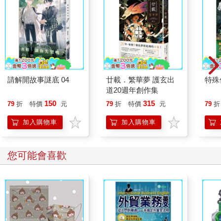
案，又重新燃起我將本書編完的鬥志。
隨著歲月累積，這本文選集日漸豐碩，包含了抒情詩與敘事詩、
劇本、短篇小說、推特文、回憶錄、極短篇、儀式紀錄、日記，
以及長篇小說的部分段落。這些文字能喚起讀者心中的悲傷、抗
拒、恐懼、羞愧、迫切、愛、敬畏、柔情、傷痛、懊悔、同情、
希望、絕望、決心、憤怒、自豪、安心和平靜。本書收錄了十六
世紀到二十一世紀的作者，跨越多元的種族、文化、性別與性傾
請解開故事謎底 04
廿載．繁華夢 護玄出
特殊傳
向，包括來自各種背景的美國作家，也能聽見來自保加利亞、中
道20週年創作集
國、英國、芬蘭、印度、伊朗、愛爾蘭、肯亞、北愛爾蘭、巴基
150
315
79
折
特價
元
79
折
特價
元
79
折
斯坦、羅馬尼亞、沙烏地阿拉伯、蘇格蘭、南非、蘇丹和敘利亞
的聲音，分享階級、父權、種族、財富、貧窮和宗教傳統，如何
加入購物車
加入購物車
影響我們對人工流產的看法以及相關經驗。
本書包含許多走在時代尖端、勇於發聲的指標性文章，例如
Blandiana的〈孩子的聖戰〉；Brooks的〈母親〉；Clifton的〈失
您可能會喜歡
去的嬰兒之詩〉；Lamb的《你最近有為我做過什麼嗎？》；
Piercy的〈生的權利〉；Saleh的〈一百萬個女人都是你的母
親〉；以及Wollstonecraft的《瑪麗亞：又名，女人之過》。有些
作品是感動人心的第一人稱敘事，寫作者由當代的巴基斯坦高中
生到Audre Lorde和Gloria Steinem等女性主義傳奇人物都蒐羅在
內。其他作品則表現出重要作家充滿想像力的文學眼光，例如