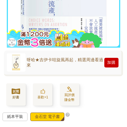
呀哈★吉伊卡哇旋風再起，精選周邊看過
加購
來
寫評價
好書
喜歡+1
賺金幣
?
紙本平裝
金石堂 電子書