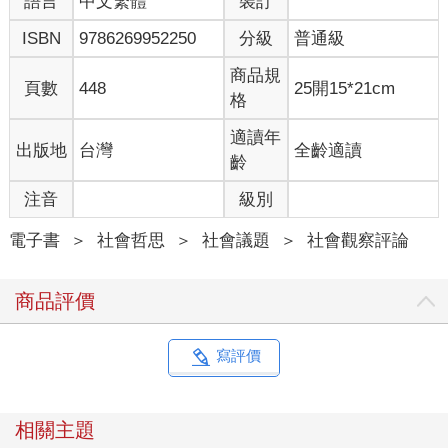
語言
中文繁體
裝訂
的人工流產經驗，因為每個女性都不同。你所能想像到的每一種
ISBN
9786269952250
分級
普通級
人工流產，幾乎都收錄在本書裡了。合法與非法的，安全與危險
的，還有致命的；雖千萬人吾往矣的，以及聽命於人──甚至受制
商品規
於人──的；為了找回自我的，以及為了放棄自我的。有的是悲
頁數
448
25開15*21cm
格
劇，也有的像是諷刺的喜劇，如同Vi Khi Nao在〈一顆酪梨打算要
墮胎〉中寫道：
適讀年
出版地
台灣
全齡適讀
齡
一顆酪梨打算要墮胎。葡萄柚該怎麼辦？又不是它讓它懷孕的。
肯定不是。
注音
級別
在〈早孕驗孕棒〉裡，Desiree Cooper精確地寫出了人工流產的
電子書
＞
社會哲思
＞
社會議題
＞
社會觀察評論
多樣化，以及它的無所不在：
商品評價
喬依絲一直到八年後結了婚才有性生活。崔希回到工作崗位上，
像什麼都沒發生過一樣。我們每逢周年都會捐一筆錢。我們懷著
記憶度過餘生。我們再也沒有想起這件事。
寫評價
在大眾的想像中，人工流產與排斥母性畫上等號──進行人工流產
的女人都是冷血的「職業婦女」、仇孩、不負責任的蕩婦。然而
相關主題
在現實生活中，進行人工流產的美國女性，約有60％都已經有孩