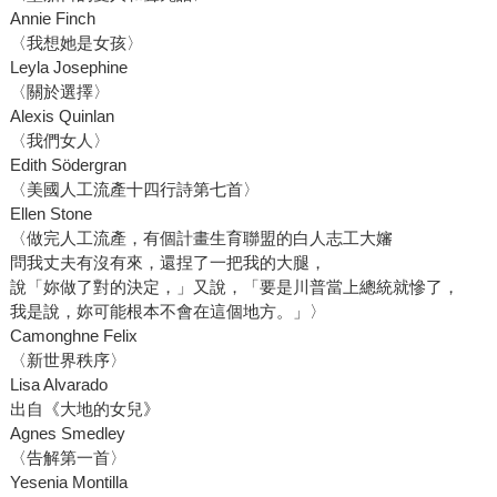
Annie Finch
〈我想她是女孩〉
Leyla Josephine
〈關於選擇〉
Alexis Quinlan
〈我們女人〉
Edith Södergran
〈美國人工流產十四行詩第七首〉
Ellen Stone
〈做完人工流產，有個計畫生育聯盟的白人志工大嬸
問我丈夫有沒有來，還捏了一把我的大腿，
說「妳做了對的決定，」又說，「要是川普當上總統就慘了，
我是說，妳可能根本不會在這個地方。」〉
Camonghne Felix
〈新世界秩序〉
Lisa Alvarado
出自《大地的女兒》
Agnes Smedley
〈告解第一首〉
Yesenia Montilla