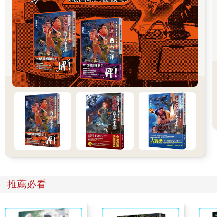
我子宮或大腦的股份。
這是我的身體。如果我曾給了你
我要拿回來。我的生命
是不容討價還價的合法要求。
人工流產永遠都是很嚴肅的一件事。和生產一樣嚴肅。
引言（節選）
安妮．芬奇
我在1999年做了人工流產。在搜尋文學作品來幫助自己走過這段
經歷時，我才發現自己鮮少讀到任何關於人工流產的作品（而我
還擁有文學博士學位）。我非常詫異地發現，竟然沒有一本像樣
的文選集，是以我和數百萬人生命中最深刻的經驗為主題。人工
流產是一種叩問生死議題，揉合了生理、心理、道德、精神、政
治和文化面的現實，應該成為文學作品的一大主題才對。
本書即為這最初的震驚和失落感中衍生而出，累積二十年的搜尋
結果。我登高一呼徵求詩歌、長短篇小說和劇本，並聯絡作家與
學者尋求推薦和指引，結果發現一些重要作家確實曾寫過這個題
推薦必看
材，但它們若不是很難覓得，就是未曾出版，或是被埋沒在廣大
的文學之海中。這個計畫有時候真令人氣餒，就在我瀕臨放棄的
時候，一場令人受創的總統選舉以及令人憤怒的最高法院任命