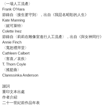
〈一場人工流產〉
Frank O’Hara
節錄自〈接生婆守則〉，出自《我惡名昭彰的人生》
Kate Manning
〈妮可萊特〉
Colette Inez
節錄自〈莉莉在雕像室進行人工流產〉，出自《與女神同行》
Annie Finch
〈寬恕禮拜堂〉
Cathleen Calbert
〈害喜／哀疾〉
T. Thorn Coyle
〈搖籃曲〉
Claressinka Anderson
謝詞
重印文本出處
作者介紹
二十一世紀前作品年表