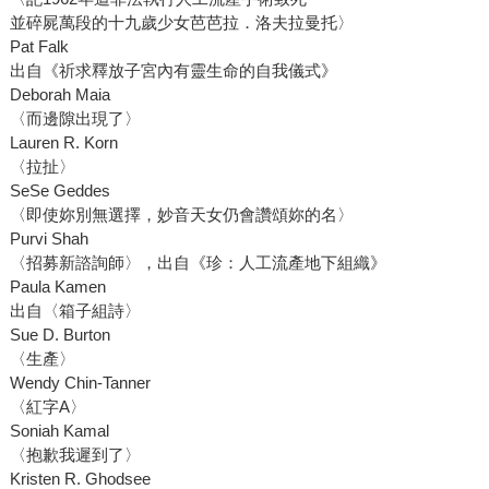
並碎屍萬段的十九歲少女芭芭拉．洛夫拉曼托〉
Pat Falk
出自《祈求釋放子宮內有靈生命的自我儀式》
Deborah Maia
〈而邊隙出現了〉
Lauren R. Korn
〈拉扯〉
SeSe Geddes
〈即使妳別無選擇，妙音天女仍會讚頌妳的名〉
Purvi Shah
〈招募新諮詢師〉，出自《珍：人工流產地下組織》
Paula Kamen
出自〈箱子組詩〉
Sue D. Burton
〈生產〉
Wendy Chin-Tanner
〈紅字A〉
Soniah Kamal
〈抱歉我遲到了〉
Kristen R. Ghodsee