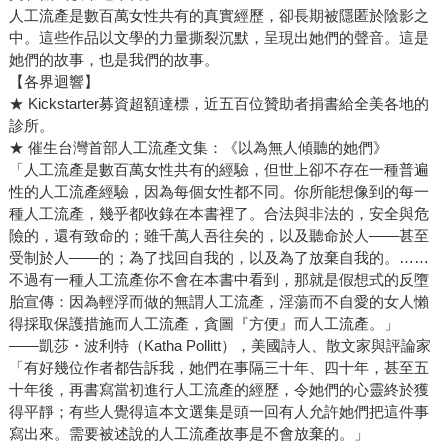
人工流產是數百萬女性共有的真實經歷，卻長期被隱匿於陰影之
中。這些作品以文學的力量撕裂沉默，呈現出她們的聲音。這是
她們的故事，也是我們的故事。
【各界迴響】
★ Kickstarter募資超額達標，近五百位贊助者捐書給全美各地的
診所。
★ 催生台灣首部人工流產文集：《以為無人傾聽的她們》
「人工流產是數百萬女性共有的經驗，但世上卻不存在一種普遍
性的人工流產經驗，因為每個女性都不同。你所能想像到的每一
種人工流產，幾乎都收錄在本書裡了。合法與非法的，安全與危
險的，還有致命的；雖千萬人吾往矣的，以及聽命於人——甚至
受制於人——的；為了找回自我的，以及為了放棄自我的。……
不過有一種人工流產你不會在本書中看到，那就是假想式的反墮
胎宣傳：因為輕浮而做的無謂人工流產，淫蕩而不自愛的女人懶
得採取保護措施而人工流產，貪圖『方便』而人工流產。」
——凱莎・波利特（Katha Pollitt），美國詩人、散文家與評論家
「有好幾位作者都告訴我，她們在事隔三十年、四十年，甚至五
十年後，再書寫當初進行人工流產的經歷，令她們的心靈終於獲
得平靜；有些人覺得這本文選集是頭一回有人允許她們把這件事
寫出來。需要被述說的人工流產故事是不會放棄的。」