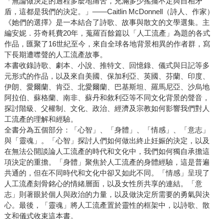
「無論做決定的過程多麼地痛苦，充滿多少搖擺不定與自相矛
盾，這都是我們的決定。」——Caitlin McDonnell（詩人、作家）
《她們的選擇》是一本結合了詩歌、故事與散文的文學選集。主
編安妮．芬奇耗費20年，蒐羅百餘篇以「人工流產」為題的各式
作品，匯聚了16世紀至今，來自全球各地背景相異的作者群，寫
下長期遭噤聲的人工流產故事。
本書收錄詩歌、劇本、小說、推特文、回憶錄、儀式與日記等多
元形式的作品，以及來自美國、保加利亞、英國、芬蘭、印度、
伊朗、愛爾蘭、肯亞、北愛爾蘭、巴基斯坦、羅馬尼亞、沙烏地
阿拉伯、蘇格蘭、南非、蘇丹和敘利亞等不同文化背景的聲音，
探討階級、父權制、文化、政治、經濟及宗教如何影響我們對人
工流產的理解和經驗。
全書分為五個部分：「心智」、「身體」、「情感」、「意志」
與「靈魂」。「心智」探討人們如何做出終止妊娠的決定，以及
在無法公開談論人工流產的時代和文化中，我們如何獨自承擔這
項決定的重擔。「身體」聚焦於人工流產的身體經驗，這是普遍
共通的，但在不同時代和文化中卻又如此不同。「情感」呈現了
人工流產刻骨銘心的情緒層面，以及女性所共享的連結。「意
志」則著眼於個人與政治的力量，以及做決定所需要的勇氣與決
心。最後，「靈魂」將人工流產置於靈性的框架中，以詩歌、散
文和儀式收束這本書。