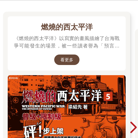
子了。有一件事雖不令人意外但仍值得注意，那就是在這些篇章
中，我們發現人工流產往往被置於母性的脈絡下，尤其是黑人作
家。Georgia Douglas Johnson的人工流產詩作為〈母性〉；
Gwendolyn Brooks的作品叫〈母親〉。在〈失去的嬰兒之詩〉
燃燒的西太平洋
裡，Lucille Clifton寫道：
《燃燒的西太平洋》以寫實的畫風描繪了台海戰
倘若我無法為了你絕對會有的弟弟妹妹
爭可能發生的場景，被一些讀者譽為「預言之
成為一座堅強的山
書」。 作者是退役少校梁紹先(毛球老師)，本作
就讓河川將我滅頂吧
看更多
品在CCC連載中。第五集為最新級數，買就抽作
者親簽書，詳細辦法請到書籍頁面查看。
不過有一種人工流產你不會在本書中看到，那就是假想式的反墮
胎宣傳：因為輕浮而做的無謂人工流產，淫蕩而不自愛的女人懶
得採取保護措施而人工流產，貪圖「方便」而人工流產。正如
Marge Piercy在她詩名取得很棒的作品〈生的權利〉中所寫的：
我不是你的玉米田，
不是你的鈾礦場，不是讓你
養肥的小牛，不是你擠奶用的乳牛。
你不准拿我當你的工廠。
神父和立法者未持有