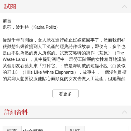
試閱
前言
凱莎．波利特（Katha Pollitt）
從幾千年前開始，女人就在進行終止妊娠這回事了，然而我們卻
很難想出幾首提到人工流產的經典詩作或故事，即便有，多半也
是由不以為然的男人所寫的。試想艾略特的詩作〈荒原〉（The
Waste Land），其中提到酒吧中一群勞工階層的女性粗野地議論
某個朋友吞藥丸來「打掉它」；或是海明威的短篇小說〈白象似
的群山〉（Hills Like White Elephants），故事中，一個漫無目標
的異鄉人想要說服他貼心而順從的女友去做人工流產，但她顯然
並不情願。人工流產在男性筆下是一種象徵，象徵現代的疏離以
及更廣泛的貧乏，幾乎沒有例外。
看更多
唯有女性作家才能賦予這個主題血淋淋的現實感以及情感面與社
會面的複雜層次。早在1960年代和1970年代婦女解放運動前，女
性就在書寫人工流產，既是記錄個人經驗，也視其為廣泛的議
詳細資料
題：它是一種必要的自衛手段，用來對抗貧窮、汙名、疲憊、難
以承受的社會期待、自身太過旺盛的生育力，以及野蠻的男人。
人工流產是數百萬女性共有的經驗，但世上卻不存在一種普遍性