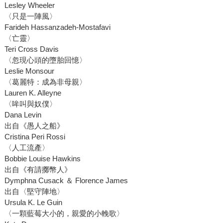
Lesley Wheeler
〈只是一陣風〉
Farideh Hassanzadeh-Mostafavi
〈亡靈〉
Teri Cross Davis
〈忽現心頭的墮胎回憶〉
Leslie Monsour
〈葛麗特：成為非母親〉
Lauren K. Alleyne
〈哞叫與奴僕〉
Dana Levin
出自《愚人之船》
Cristina Peri Rossi
〈人工流產〉
Bobbie Louise Hawkins
出自《有請擲幣人》
Dymphna Cusack ＆ Florence James
出自〈堅守陣地〉
Ursula K. Le Guin
〈一顆藍莓大小的，親愛的小輓歌〉