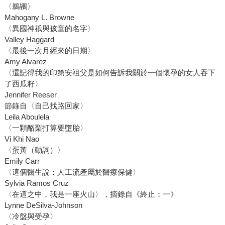
〈鵜鶘〉
Mahogany L. Browne
〈異國神祇與孩童的名字〉
Valley Haggard
〈最後一次月經來的日期〉
Amy Alvarez
〈還記得我的印第安祖父是如何告訴我關於一個懷孕的女人吞下
了西瓜籽〉
Jennifer Reeser
節錄自〈自己找路回家〉
Leila Aboulela
〈一顆酪梨打算要墮胎〉
Vi Khi Nao
〈蛋黃（動詞）〉
Emily Carr
〈這個醫生說：人工流產屬於醫療保健〉
Sylvia Ramos Cruz
〈在這之中，我是一座火山〉，摘錄自《終止：一》
Lynne DeSilva-Johnson
〈冷盤與受孕〉