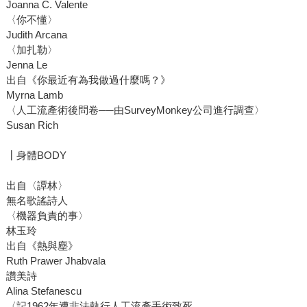
Joanna C. Valente
〈你不懂〉
Judith Arcana
〈加扎勒〉
Jenna Le
出自《你最近有為我做過什麼嗎？》
Myrna Lamb
〈人工流產術後問卷──由SurveyMonkey公司進行調查〉
Susan Rich
┃身體BODY
出自〈譚林〉
無名歌謠詩人
〈機器負責的事〉
林玉玲
出自《熱與塵》
Ruth Prawer Jhabvala
讚美詩
Alina Stefanescu
〈記1962年遭非法執行人工流產手術致死