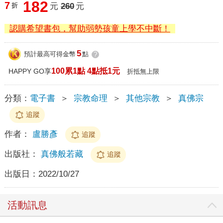
182
7
折
元
260
元
認購希望書包，幫助弱勢孩童上學不中斷！
5
預計最高可得金幣
點
?
100累1點 4點抵1元
HAPPY GO享
折抵無上限
分類：
電子書
＞
宗教命理
＞
其他宗教
＞
真佛宗
追蹤
作者：
盧勝彥
追蹤
出版社：
真佛般若藏
追蹤
出版日：
2022/10/27
活動訊息