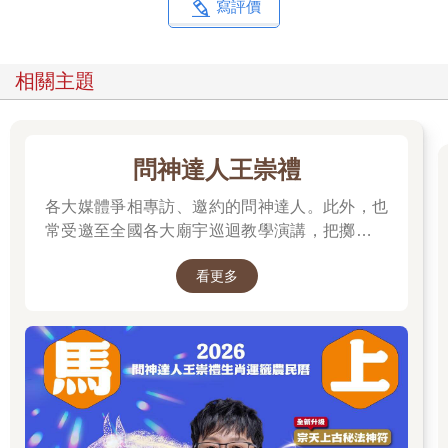
寫評價
相關主題
問神達人王崇禮
各大媒體爭相專訪、邀約的問神達人。此外，也
常受邀至全國各大廟宇巡迴教學演講，把擲筊、
解籤詩、解夢的邏輯知識技巧，傳授給更多普羅
看更多
大眾和神職人員。