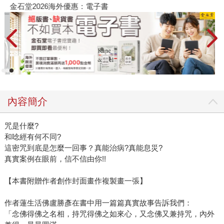
金石堂2026海外優惠：電子書
內容簡介
咒是什麼?
和唸經有何不同?
這密咒到底是怎麼一回事？真能治病?真能息災?
真實案例在眼前，信不信由你!!
【本書附贈作者創作封面畫作複製畫一張】
作者蓮生活佛盧勝彥在書中用一篇篇真實故事告訴我們：
「念佛得佛之名相，持咒得佛之如來心，又念佛又兼持咒，內外