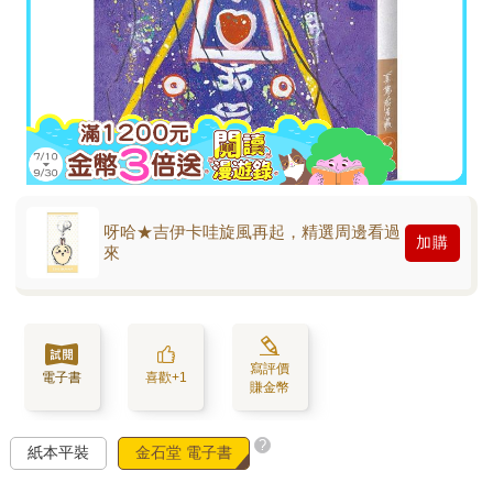
呀哈★吉伊卡哇旋風再起，精選周邊看過
加購
來
寫評價
電子書
喜歡+1
賺金幣
?
紙本平裝
金石堂 電子書