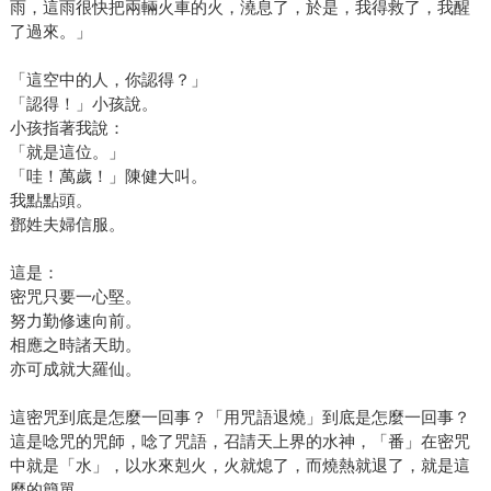
雨，這雨很快把兩輛火車的火，澆息了，於是，我得救了，我醒
了過來。」
「這空中的人，你認得？」
「認得！」小孩說。
小孩指著我說：
「就是這位。」
「哇！萬歲！」陳健大叫。
我點點頭。
鄧姓夫婦信服。
這是：
密咒只要一心堅。
努力勤修速向前。
相應之時諸天助。
亦可成就大羅仙。
這密咒到底是怎麼一回事？「用咒語退燒」到底是怎麼一回事？
這是唸咒的咒師，唸了咒語，召請天上界的水神，「番」在密咒
中就是「水」，以水來剋火，火就熄了，而燒熱就退了，就是這
麼的簡單。