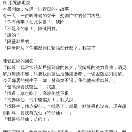
序 用咒語退燒
本書開始，先講一則昔日的小故事：
有一天，一位叫陳健的弟子，匆匆忙忙的登門求見。
「你有何事？如此匆促？」我問。
「不是我的事！」陳健回答。
「誰的？」
「隔壁鄰居的。」
「隔壁鄰居？你那麼匆忙緊張些什麼？」我笑了。
陳健正經的回答：
「師尊！我常常跟鄰居提到你的偉大，說師尊的法力高強，消災
解厄無所不能，只要找到蓮生活佛盧勝彥，一切困難迎刃而解。
今天鄰居的獨生子十歲，發高燒不退，我代他來求師尊。」
「發高燒要找醫生！」我說。
「找過，藥也吃了，高燒仍然不退！」
「找赤腳仙，找中醫偏方！」我又說。
「找醫生，找赤腳仙，全找過了，就是一點效果也沒有。現在想
起師尊，要找符咒仙（符仔仙）。」
「我是符仔仙，哈哈！」