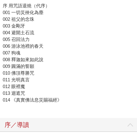
序 用咒語退燒（代序）
001 一切災殃化為塵
002 祖父的念珠
003 金剛牙
004 避開土石流
005 召回法力
006 游泳池裡的春天
007 狗魂
008 釋迦如來如此說
009 圓滿的誓願
010 佛頂尊勝咒
011 光明真言
012 眼裡魔
013 迴遮咒
014 《真實佛法息災賜福經》
序／導讀