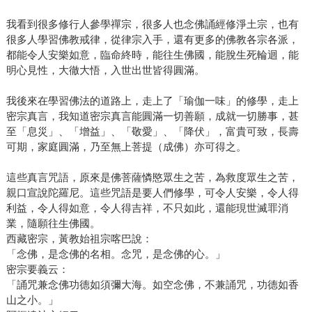
我看到很多修行人參學禪宗，很多人也念佛誦經修淨土宗，也有
很多人學習佛教戒律，從律宗入手，還有更多的佛教各宗各派，
都能令人安樂如意，臨命終時，能往生佛國，能脫生死輪迴，能
明心見性，大徹大悟，入世出世皆得圓滿。
我後來在學習佛法的道路上，走上了「瑜伽一味」的修學，走上
密宗真言，我知道密宗真言能圓滿一切善願，成就一切勝事，甚
至「息災」、「增益」、「敬愛」、「降伏」，富貴可致，長壽
可期，家庭圓滿，乃至無上菩提（成佛）亦可得之。
這些真言咒語，原來是佛菩薩憐愍眾生之苦，為救度眾生之苦，
親口宣說陀羅尼。這些咒語是要人們修學，可令人安樂，令人得
利益，令人得如意，令人得吉祥，不只如此，還能現世滅罪消
業，隨願往生佛國。
西藏密宗，黃教始祖宗喀巴說：
「念佛，是念佛的名相。念咒，是念佛的心。」
密宗要義云：
「誦咒兼念佛功德如須彌大海。如空念佛，不兼誦咒，功德如香
山之小。」