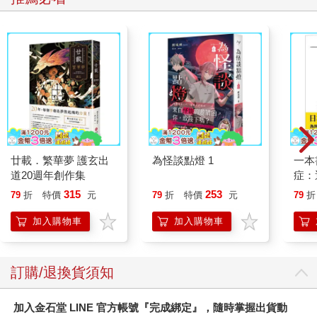
廿載．繁華夢 護玄出
為怪談點燈 1
一本
道20週年創作集
症：
開大
315
253
79
折
特價
元
79
折
特價
元
79
折
人也
的3
加入購物車
加入購物車
訂購/退換貨須知
加入金石堂 LINE 官方帳號『完成綁定』，隨時掌握出貨動