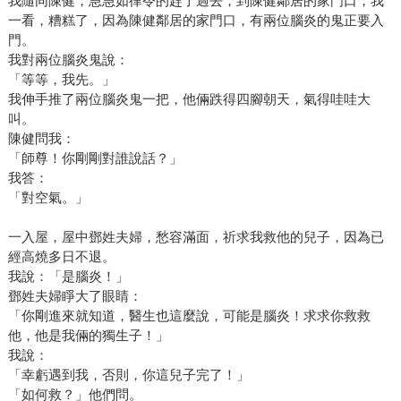
我隨同陳健，急急如律令的趕了過去，到陳健鄰居的家門口，我
一看，糟糕了，因為陳健鄰居的家門口，有兩位腦炎的鬼正要入
門。
我對兩位腦炎鬼說：
「等等，我先。」
我伸手推了兩位腦炎鬼一把，他倆跌得四腳朝天，氣得哇哇大
叫。
陳健問我：
「師尊！你剛剛對誰說話？」
我答：
「對空氣。」
一入屋，屋中鄧姓夫婦，愁容滿面，祈求我救他的兒子，因為已
經高燒多日不退。
我說：「是腦炎！」
鄧姓夫婦睜大了眼睛：
「你剛進來就知道，醫生也這麼說，可能是腦炎！求求你救救
他，他是我倆的獨生子！」
我說：
「幸虧遇到我，否則，你這兒子完了！」
「如何救？」他們問。