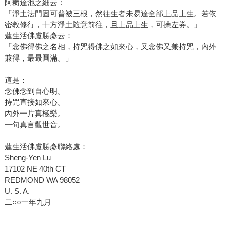
阿耨達池之細云：
「淨土法門固可普被三根，然往生者未易達全部上品上生。若依
密教修行，十方淨土隨意前往，且上品上生，可操左券。」
蓮生活佛盧勝彥云：
「念佛得佛之名相，持咒得佛之如來心，又念佛又兼持咒，內外
兼得，最最圓滿。」
這是：
念佛念到自心明。
持咒直接如來心。
內外一片真極樂。
一句真言觀世音。
蓮生活佛盧勝彥聯絡處：
Sheng-Yen Lu
17102 NE 40th CT
REDMOND WA 98052
U. S. A.
二○○一年九月