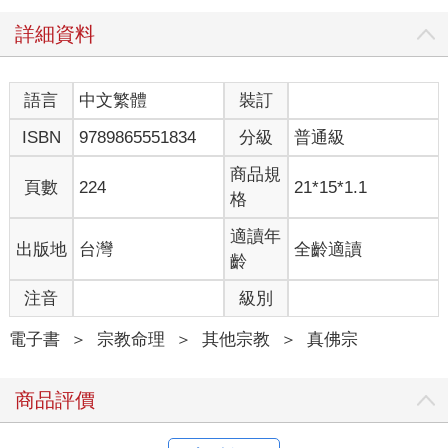
詳細資料
語言
中文繁體
裝訂
ISBN
9789865551834
分級
普通級
商品規
頁數
224
21*15*1.1
格
適讀年
出版地
台灣
全齡適讀
齡
注音
級別
電子書
＞
宗教命理
＞
其他宗教
＞
真佛宗
商品評價