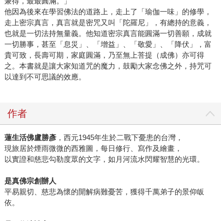
兼得，最最圓滿。」
他因為後來在學習佛法的道路上，走上了「瑜伽一味」的修學，
走上密宗真言，真言就是密咒又叫「陀羅尼」，有總持的意義，
也就是一切法持無量義。他知道密宗真言能圓滿一切善願，成就
一切勝事，甚至「息災」、「增益」、「敬愛」、「降伏」，富
貴可致，長壽可期，家庭圓滿，乃至無上菩提（成佛）亦可得
之。本書就是讓大家知道咒的魔力，鼓勵大家念佛之外，持咒可
以達到不可思議的效應。
作者
蓮生活佛盧勝彥
，西元1945年生於二戰下憂患的台灣，
現旅居於煙雨微微的西雅圖，每日修行、寫作及繪畫，
以實證和慈悲勾勒度眾的文字，如月河流水閃耀智慧的光環。
是真佛宗創辦人
平易親切、慈悲為懷的開解病難憂苦，獲得千萬弟子的景仰皈
依。