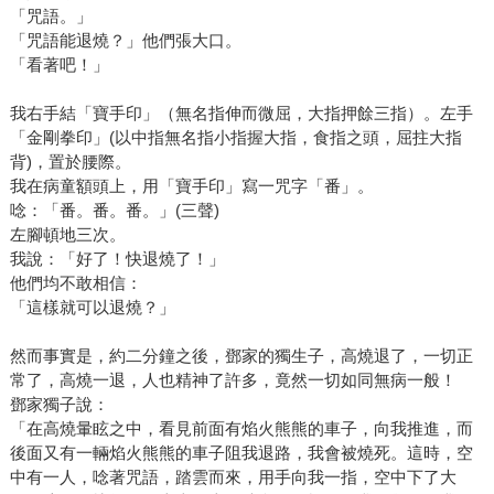
「咒語。」
「咒語能退燒？」他們張大口。
「看著吧！」
我右手結「寶手印」（無名指伸而微屈，大指押餘三指）。左手
「金剛拳印」(以中指無名指小指握大指，食指之頭，屈拄大指
背)，置於腰際。
我在病童額頭上，用「寶手印」寫一咒字「番」。
唸：「番。番。番。」(三聲)
左腳頓地三次。
我說：「好了！快退燒了！」
他們均不敢相信：
「這樣就可以退燒？」
然而事實是，約二分鐘之後，鄧家的獨生子，高燒退了，一切正
常了，高燒一退，人也精神了許多，竟然一切如同無病一般！
鄧家獨子說：
「在高燒暈眩之中，看見前面有焰火熊熊的車子，向我推進，而
後面又有一輛焰火熊熊的車子阻我退路，我會被燒死。這時，空
中有一人，唸著咒語，踏雲而來，用手向我一指，空中下了大