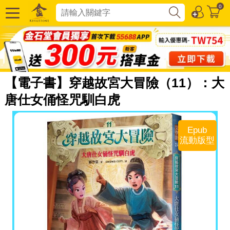
0
【電子書】穿越故宮大冒險（11）：大
唐仕女俑怪咒馴白虎
Epub
流動版型