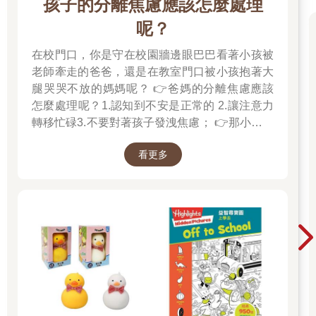
孩子的分離焦慮應該怎麼處理
了。」
怪客停下腳步，沉思了老半天，然後輕聲細語的對陶俑說：「親
呢？
愛的……親愛的……該醒醒了……妳知道我是那麼愛妳……我們
在校門口，你是守在校園牆邊眼巴巴看著小孩被
之間的愛情天長地久……」
一時之間，陳列室裡瀰漫著一股奇特的氣氛，既溫柔、甜美又芬
老師牽走的爸爸，還是在教室門口被小孩抱著大
芳，讓人陶醉不已。這個時候，阿定還趴在北宋「定窯白瓷嬰兒
腿哭哭不放的媽媽呢？ 👉爸媽的分離焦慮應該
枕」裡酣睡，卻也感受到這股愛的氛圍，彷彿正聆聽著一首浪漫
怎麼處理呢？1.認知到不安是正常的 2.讓注意力
的樂曲，不禁微微一笑，愈睡愈香。
轉移忙碌3.不要對著孩子發洩焦慮； 👉那小朋友
該如何適應過渡期呢？1.可給予適當的安撫玩具
下午三點，娃娃終於等到了她最喜歡的體育課，可以到操場上跑
看更多
也許是熟悉的玩偶增加安全感 2.與孩子分開時請
跑跳跳。今天老師讓他們打躲避球，娃娃更開心了，阿志也不例
好好堅定道別不可哄騙,並保證會回到身邊3.準時
外，兩人都融入激烈的球賽中。
守約的接回孩子 好好的渡這個時期，爸爸媽媽和
娃娃好不容易接到球，便用力擲向前方；忽然一陣大風吹來，竟
孩子一起迎接成長的過程！真是太好了！ 🎉金石
然把球颳到空中。操場上頓時狂沙飛揚，不到三秒鐘，風沙飛捲
堂開學季！爸媽好輕鬆教你一站購足！文具、書
成螺旋狀的中空沙柱，風勢也愈來愈猛烈，操場旁大樹上的枝椏
包、書套參展品全面5折起！👉文具滿777送80
抵擋不住，一道道豎得直挺挺的，甚至劈啪斷裂。
「龍捲風？」阿志忍不住大叫。
元電子禮券 👉全站商品滿1200回饋4%金幣
「啊，救命！」一個瘦小的同學突然雙腳離地，眼看著就要被風
吹走。
娃娃見了，急忙衝過去拉住他。然而他們兩人的重量仍然不敵強