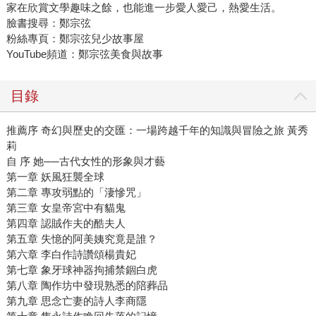
家在欣賞文學趣味之餘，也能進一步愛人愛己，熱愛生活。
臉書搜尋：鄭宗弦
粉絲專頁：鄭宗弦兒少故事屋
YouTube頻道：鄭宗弦美食與故事
目錄
推薦序 奇幻與歷史的交匯：一場跨越千年的知識與冒險之旅 黃秀
莉
自 序 她──古代女性的形象與才藝
第一章 妖風狂襲全球
第二章 專攻弱點的「淒慘咒」
第三章 女皇帝宮中有貓鬼
第四章 認賊作夫的酷夫人
第五章 失憶的阿美姨究竟是誰？
第六章 李白作詩讚頌楊貴妃
第七章 象牙球神器拘捕禁錮白虎
第八章 陶作坊中發現熟悉的陪葬品
第九章 思念亡妻的詩人李商隱