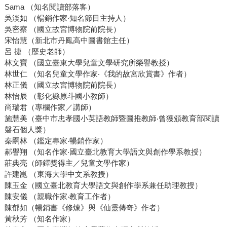
Sama （知名閱讀部落客）
吳淡如 （暢銷作家‧知名節目主持人）
吳密察 （國立故宮博物院前院長）
宋怡慧（新北市丹鳳高中圖書館主任）
呂 捷 （歷史老師）
林文寶 （國立臺東大學兒童文學研究所榮譽教授）
林世仁 （知名兒童文學作家‧《我的故宮欣賞書》作者）
林正儀 （國立故宮博物院前院長）
林怡辰 （彰化縣原斗國小教師）
尚瑞君（專欄作家／講師）
施慧美（臺中市忠孝國小英語教師暨圖推教師‧曾獲頒教育部閱讀
磐石個人獎）
秦嗣林 （鑑定專家‧暢銷作家）
郝譽翔 （知名作家‧國立臺北教育大學語文與創作學系教授）
莊典亮（師鐸獎得主／兒童文學作家）
許建崑 （東海大學中文系教授）
陳玉金（國立臺北教育大學語文與創作學系兼任助理教授）
陳安儀 （親職作家‧教育工作者）
陳郁如（暢銷書《修煉》與《仙靈傳奇》作者）
黃秋芳 （知名作家）