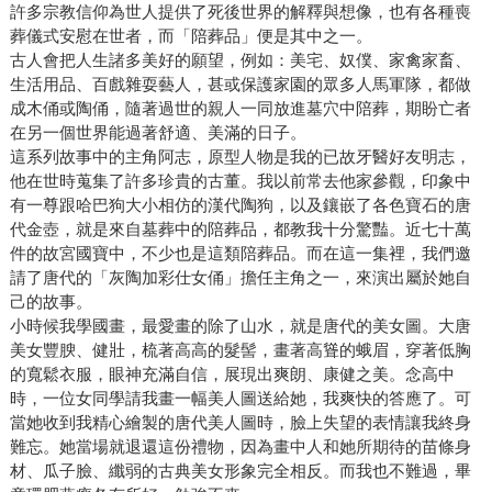
許多宗教信仰為世人提供了死後世界的解釋與想像，也有各種喪
葬儀式安慰在世者，而「陪葬品」便是其中之一。
古人會把人生諸多美好的願望，例如：美宅、奴僕、家禽家畜、
生活用品、百戲雜耍藝人，甚或保護家園的眾多人馬軍隊，都做
成木俑或陶俑，隨著過世的親人一同放進墓穴中陪葬，期盼亡者
在另一個世界能過著舒適、美滿的日子。
這系列故事中的主角阿志，原型人物是我的已故牙醫好友明志，
他在世時蒐集了許多珍貴的古董。我以前常去他家參觀，印象中
有一尊跟哈巴狗大小相仿的漢代陶狗，以及鑲嵌了各色寶石的唐
代金壺，就是來自墓葬中的陪葬品，都教我十分驚豔。近七十萬
件的故宮國寶中，不少也是這類陪葬品。而在這一集裡，我們邀
請了唐代的「灰陶加彩仕女俑」擔任主角之一，來演出屬於她自
己的故事。
小時候我學國畫，最愛畫的除了山水，就是唐代的美女圖。大唐
美女豐腴、健壯，梳著高高的髮髻，畫著高聳的蛾眉，穿著低胸
的寬鬆衣服，眼神充滿自信，展現出爽朗、康健之美。念高中
時，一位女同學請我畫一幅美人圖送給她，我爽快的答應了。可
當她收到我精心繪製的唐代美人圖時，臉上失望的表情讓我終身
難忘。她當場就退還這份禮物，因為畫中人和她所期待的苗條身
材、瓜子臉、纖弱的古典美女形象完全相反。而我也不難過，畢