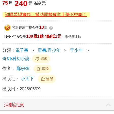
240
75
折
元
320
元
認購希望書包，幫助弱勢孩童上學不中斷！
10
預計最高可得金幣
點
?
100累1點 4點抵1元
HAPPY GO享
折抵無上限
分類：
電子書
＞
童書/青少年
＞
青少年
＞
奇幻/科幻小說
追蹤
作者：
鄭宗弦
追蹤
出版社：
小天下
追蹤
出版日：
2025/05/09
活動訊息