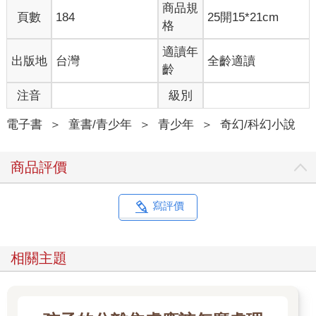
商品規
周圍還有幾棵樹被風吹倒了，眼前殘敗的景象宛如剛遭遇強烈颱
頁數
184
25開15*21cm
格
風襲擊。
「唉！」清潔人員們紛紛搖頭說：「這可不是一、兩天就可以復
適讀年
出版地
台灣
全齡適讀
原的呀！」
齡
博物院裡倒是沒有受到影響，準時於早上九點開館，很快就湧入
了來自各地的遊客。其中一位外貌奇特，穿著連帽大衣，從頭到
注音
級別
腳包得緊緊的，臉上還戴著一副往外突出的特製口罩。他拄著柺
杖，一拐一拐的前進，專門找特定的文物觀看。
電子書
＞
童書/青少年
＞
青少年
＞
奇幻/科幻小說
「龍形裝飾的器物……哪裡還有呢？」他自言自語，東張西望的
四處搜尋。
商品評價
經過一個多小時，這位怪客已經在「清宮家具展」區察看過龍
椅，在漆器陳列室裡看過「剔紅雲龍紋圓盒」，在「清代宮廷服
飾展」區欣賞過皇帝的龍袍，在玉器陳列室裡看過「玉龍紋盤」
寫評價
和「龍冠鳳紋玉飾」。這會兒，怪客來到展出陶瓷器的陳列室，
正打量著「青花穿蓮龍紋天球瓶」。
「咦？這一條龍最像，非常像呀！不過這條青龍一點也不立體，
相關主題
那就不是了。」怪客又喃喃自語說：「怪了，到處都找不到。難
道這兒也沒有嗎？」
怪客搖搖頭，一拐一拐的離開青花穿蓮龍紋天球瓶，正朝博物院
出口走去時，忽然被身旁一尊陶俑吸引。「哈！這下子有趣