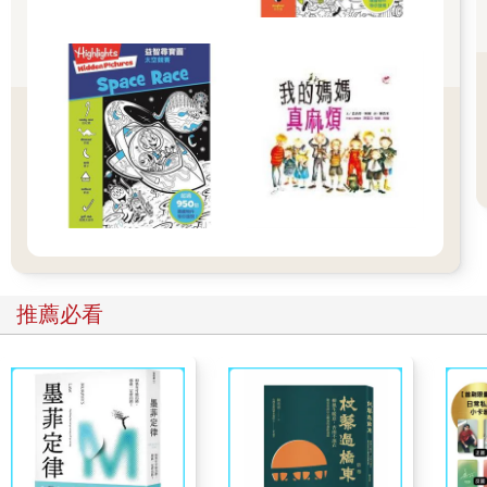
風，小玄和小武趕緊從娃娃的外套口袋裡探出頭來，朝她的鞋子
與地面噴冰，這才牢牢的將他們穩固在地面上。
除了阿志，沒人發現娃娃腳下出現異樣。他迅速跑上前幫忙，跟
娃娃合力把那個瘦小的同學拉下來；娃娃也趁機動動腳，擺脫冰
塊的束縛，再度恢復行動力。
「風太大了。大家手拉手，慢慢走回教室！」老師慌張的大喊。
每個人立即聽從命令，頂著強風，一起吃力的往前走，有人甚至
勾肩搭背，就是不要落單。一進教室，同學們個個驚魂未定，直
到關上門窗之後，才終於鬆了一口氣。
老師讓大家先坐下來休息一下，然後她打開手機注意即時新聞，
隨即露出驚恐的表情，高聲說：「巴黎、東京、上海、雪梨、紐
約……世界各地都遭到狂風侵襲，不少地方還出現龍捲風！狂風
破壞了房屋和公共設施，人員死傷無數。」
推薦必看
「真可怕！」大家面面相覷，不約而同的說。
這時，風息了。同學們打開窗戶，發現窗外恢復了往常的平靜景
象，好似什麼事都沒發生過。大家訝異的看著彼此，又看看老
師，老半天說不出話來。
放學後，一回到家，阿志和娃娃急著跟爸媽分享這件怪事。
「剛才我去買菜途中也遇到狂風，還好我趕緊躲進便利商店
裡。」爸爸說。