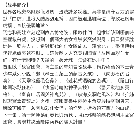
【故事簡介】
世界各地突然颳起龍捲風，造成諸多災難。莫非是鎮守西方的靈
獸「白虎」遭狼人酷必剋追捕，因而被迫逃離崗位，導致狂風無
虎擋，直接侵襲地球？
阿志和高娃立刻趕到故宮博物院，跟夥伴們一起推斷該到哪個時
空拯救白虎。沒想到一個高大的女性黑影突然現身，口口聲聲說
她是「酷夫人」，還對歷代的仕女圖施以「淒慘咒」，整個博物
院裡處處哀號不斷……這位酷夫人究竟跟國寶「灰陶加彩仕女
俑」有什麼關聯？失蹤的「象牙球」怎會在她手中？
首度以「故宮國寶」為主題的奇幻冒險故事，精彩絕倫的本土青
少年系列小說！繼《翠玉白菜上的蒙古女孩》、《肉形石的召
喚》、《天靈地靈毛公鼎》、《蓮花式溫碗的密碼》、《谿山行
旅圖冰獸任務》、《快雪時晴帖神乎其技》、《驚天動地多寶
格》、《富春山居圖與神鬼咒》、《鎮海安瀾定風珠》和《掐絲
琺瑯寶盒青龍劫》之後，請跟著書中兩位主角穿梭時空到唐宋，
解除害慘了「灰陶加彩仕女俑」的怪咒，拯救鎮守西方的白虎。
下一集，請一起穿越到秦代與清代，阻止邪惡的酷必剋利用故宮
國寶，實現其統治陰陽兩界的駭人計畫！