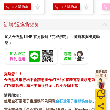
「因為龍捲風有個『龍』字。」阿志趕緊說明：「而且恐怕只有
超自然的力量，才能同時造成這麼多龍捲風。」
加入購物車
加入購物車
「不，所謂『雲從龍，風從虎』，雲氣圍繞著龍，龍能吐出雷
電，雲氣中也飽含雷電，但我不颳風。」青龍停頓一下，又說：
「不過我可以斬釘截鐵的告訴你們，這一定跟白虎有關。」
訂購/退換貨須知
「『天之四靈』中的白虎嗎？」丹青問。
……
加入金石堂 LINE 官方帳號『完成綁定』，隨時掌握出貨動
態：
（摘錄自〈第一章 妖風狂襲全球〉）
提醒您！！
金石堂及銀行均不會請您操作ATM! 如接獲電話要求您前往
ATM提款機，請不要聽從指示，以免受騙上當！
購買須知：
使用金石堂電子書服務即為同意
金石堂電子書服務條款
。
電子書分為「金石堂(線上閱讀+APP)」及「Readmoo(兌換