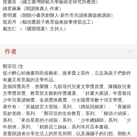
曾肅良 （國立臺灣師範大學藝術史研究所教授）
綠君麻麻（閱讀推廣人‧作家）
蔡明灑 （朗朗小書房創辦人‧新竹市共讀推廣協會講師）
龍若丹 （貓頭鷹親子教育協會故事便當志工）
戴忠仁 （《國寶檔案》主持人）
作者
鄭宗弦 /文
從小醉心於繪畫與民俗藝術，後來愛上寫作，立志為孩子們創作
有趣又有意義的文學作品。
是個得獎高手，曾榮獲：九歌現代兒童文學獎首獎、陳國政兒童
文學獎首獎、教育部文藝創作獎優選、「好書大家讀」年度最佳
少年兒童讀物獎、金鼎獎推薦獎、小太陽獎等數十項文學獎。
著作有：「穿越故宮大冒險」系列、《媽祖回娘家》、「香腸班
長妙老師」系列、「鄭宗弦的生命教育」系列、「豬頭小偵探」
系列、「來自星星的小偵探」系列、「少年總鋪師」系列、「少
年廚俠」系列、「糕餅店三姊妹」系列等共百本書籍。
喜愛跟讀者分享生活上的所見所聞，以及滿腦子的幻想。期盼大