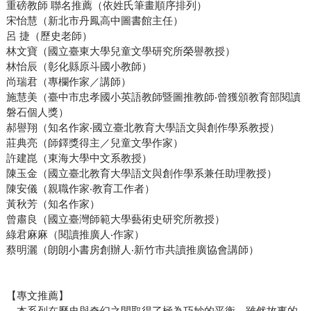
重磅教師 聯名推薦（依姓氏筆畫順序排列）
宋怡慧（新北市丹鳳高中圖書館主任）
呂 捷（歷史老師）
林文寶（國立臺東大學兒童文學研究所榮譽教授）
林怡辰（彰化縣原斗國小教師）
尚瑞君（專欄作家／講師）
施慧美（臺中市忠孝國小英語教師暨圖推教師‧曾獲頒教育部閱讀
磐石個人獎）
郝譽翔（知名作家‧國立臺北教育大學語文與創作學系教授）
莊典亮（師鐸獎得主／兒童文學作家）
許建崑（東海大學中文系教授）
陳玉金（國立臺北教育大學語文與創作學系兼任助理教授）
陳安儀（親職作家‧教育工作者）
黃秋芳（知名作家）
曾肅良（國立臺灣師範大學藝術史研究所教授）
綠君麻麻（閱讀推廣人‧作家）
蔡明灑（朗朗小書房創辦人‧新竹市共讀推廣協會講師）
【專文推薦】
本系列在歷史與奇幻之間取得了極為巧妙的平衡。雖然故事的