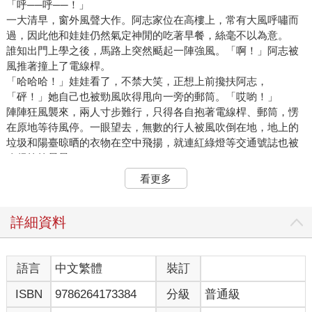
「呼──呼──！」
一大清早，窗外風聲大作。阿志家位在高樓上，常有大風呼嘯而
過，因此他和娃娃仍然氣定神閒的吃著早餐，絲毫不以為意。
誰知出門上學之後，馬路上突然颳起一陣強風。「啊！」阿志被
風推著撞上了電線桿。
「哈哈哈！」娃娃看了，不禁大笑，正想上前攙扶阿志，
「砰！」她自己也被勁風吹得甩向一旁的郵筒。「哎喲！」
陣陣狂風襲來，兩人寸步難行，只得各自抱著電線桿、郵筒，愣
在原地等待風停。一眼望去，無數的行人被風吹倒在地，地上的
垃圾和陽臺晾晒的衣物在空中飛揚，就連紅綠燈等交通號誌也被
吹得搖搖晃晃。
「啪啦！」前方大樓的玻璃帷幕竟然被吹破了，強勁的氣流把原
看更多
本放在室內的大量紙張和文具吸到空中，胡亂飛舞。
「天哪，要不是抱著郵筒，我一定也會被吹上天。」娃娃驚呼。
好不容易風停了，那些在空中飄飛的東西才一一掉落。眼看著上
詳細資料
學就快遲到，阿志和娃娃急忙跳過地上那些掉落物，往學校狂
奔。
語言
中文繁體
裝訂
臺北故宮博物院外，遍地是遭狂風吹落的枝葉，就連垃圾桶裡的
ISBN
9786264173384
分級
普通級
垃圾也被吹出來，掛在廣場的柏樹上。清潔人員一接到命令，急
忙出動收拾。當他們來到至善園，更是吃驚──水池上布滿垃圾，