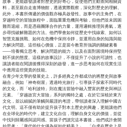
故事，更能啟發讀者對歷史的好奇心，促使他們主動查閱相關資
料，甚至親自走進博物館，透過實際觀察，深化對歷史的理解。
此外，本書所傳遞的價值觀亦極具啟發性。故事中的主角們，在
穿越時空的冒險旅程中，面臨重重危機與考驗，但他們並未因困
難而退縮，而是憑藉團隊合作的力量，運用邏輯推理與勇氣，逐
步尋找破解難題的方法。他們學會如何從歷史中找線索、如何以
智慧克服挑戰、如何在危機中保持冷靜，並運用自身的知識與能
力解決問題。這些核心價值，正是當今教育所強調的關鍵素養
——培養獨立思考、解決問題的能力，以及在面對困境時保持堅
韌不拔的態度。這樣的故事設計，不僅提升了小說的可讀性，也
讓讀者能在閱讀後獲得深刻的啟發，進一步思考如何在現實生活
中應用這些寶貴的技能。
在青少年文學的發展史上，許多經典之作都成功的將歷史與故事
融合，例如「神奇樹屋」透過時光旅行，引導孩子探索不同時代
的文化，而「哈利波特」則在魔法冒險中融入豐富的歷史與神話
元素。「穿越故宮大冒險」系列的獨特之處，在於它深植於東方
文化，並以細膩的筆觸與嚴謹的考證，帶領讀者深入理解中國古
代文明。這不僅有助於提升孩子對本土歷史的興趣，更能讓他們
在全球化的時代中，建立文化自信，理解自身文化的價值，並從
中找到歸屬感與認同感。當孩子們讀完這本書後，他們或許會開
始思考：「唐代的仕女俑為何如此精美？」、「白虎在歷史上是