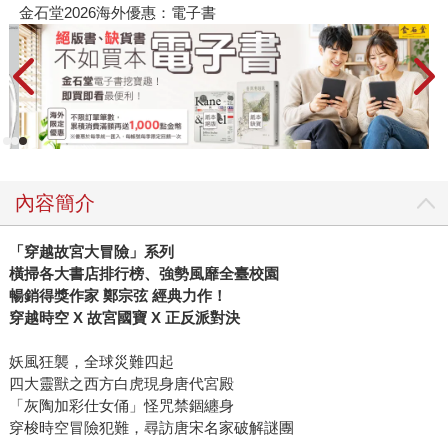
金石堂2026海外優惠：電子書
內容簡介
「穿越故宮大冒險」系列
橫掃各大書店排行榜、強勢風靡全臺校園
暢銷得獎作家 鄭宗弦 經典力作！
穿越時空 X 故宮國寶 X 正反派對決
妖風狂襲，全球災難四起
四大靈獸之西方白虎現身唐代宮殿
「灰陶加彩仕女俑」怪咒禁錮纏身
穿梭時空冒險犯難，尋訪唐宋名家破解謎團