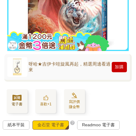
呀哈★吉伊卡哇旋風再起，精選周邊看過
加購
來
寫評價
電子書
喜歡+1
賺金幣
?
紙本平裝
金石堂 電子書
Readmoo 電子書