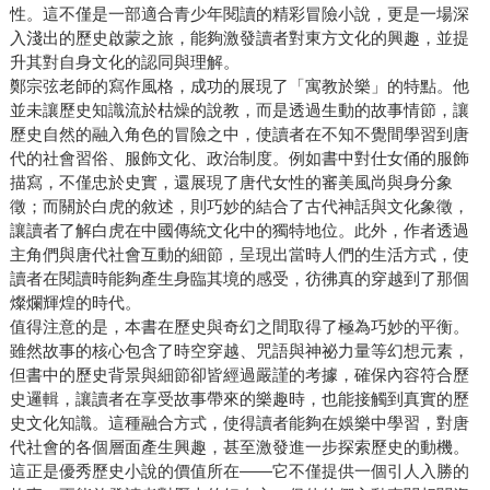
性。這不僅是一部適合青少年閱讀的精彩冒險小說，更是一場深
入淺出的歷史啟蒙之旅，能夠激發讀者對東方文化的興趣，並提
升其對自身文化的認同與理解。
鄭宗弦老師的寫作風格，成功的展現了「寓教於樂」的特點。他
並未讓歷史知識流於枯燥的說教，而是透過生動的故事情節，讓
歷史自然的融入角色的冒險之中，使讀者在不知不覺間學習到唐
代的社會習俗、服飾文化、政治制度。例如書中對仕女俑的服飾
描寫，不僅忠於史實，還展現了唐代女性的審美風尚與身分象
徵；而關於白虎的敘述，則巧妙的結合了古代神話與文化象徵，
讓讀者了解白虎在中國傳統文化中的獨特地位。此外，作者透過
主角們與唐代社會互動的細節，呈現出當時人們的生活方式，使
讀者在閱讀時能夠產生身臨其境的感受，彷彿真的穿越到了那個
燦爛輝煌的時代。
值得注意的是，本書在歷史與奇幻之間取得了極為巧妙的平衡。
雖然故事的核心包含了時空穿越、咒語與神祕力量等幻想元素，
但書中的歷史背景與細節卻皆經過嚴謹的考據，確保內容符合歷
史邏輯，讓讀者在享受故事帶來的樂趣時，也能接觸到真實的歷
史文化知識。這種融合方式，使得讀者能夠在娛樂中學習，對唐
代社會的各個層面產生興趣，甚至激發進一步探索歷史的動機。
這正是優秀歷史小說的價值所在——它不僅提供一個引人入勝的