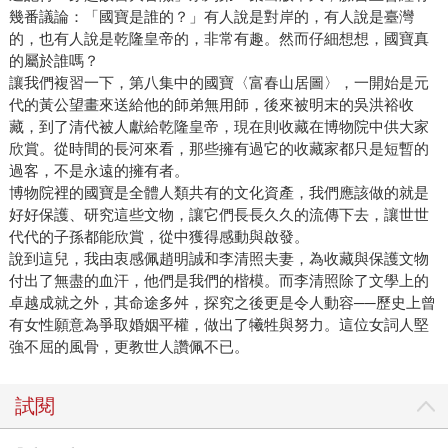
幾番議論：「國寶是誰的？」有人說是對岸的，有人說是臺灣
的，也有人說是乾隆皇帝的，非常有趣。然而仔細想想，國寶真
的屬於誰嗎？
讓我們複習一下，第八集中的國寶〈富春山居圖〉，一開始是元
代的黃公望畫來送給他的師弟無用師，後來被明末的吳洪裕收
藏，到了清代被人獻給乾隆皇帝，現在則收藏在博物院中供大家
欣賞。從時間的長河來看，那些擁有過它的收藏家都只是短暫的
過客，不是永遠的擁有者。
博物院裡的國寶是全體人類共有的文化資產，我們應該做的就是
好好保護、研究這些文物，讓它們長長久久的流傳下去，讓世世
代代的子孫都能欣賞，從中獲得感動與啟發。
說到這兒，我由衷感佩趙明誠和李清照夫妻，為收藏與保護文物
付出了無盡的血汗，他們是我們的楷模。而李清照除了文學上的
卓越成就之外，其命途多舛，探究之後更是令人動容──歷史上曾
有女性願意為爭取婚姻平權，做出了犧牲與努力。這位女詞人堅
強不屈的風骨，更教世人讚佩不已。
試閱