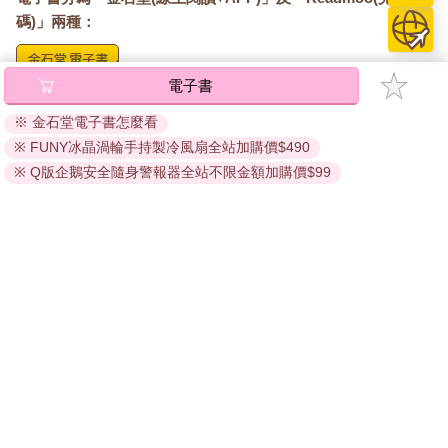
碼)」兩種：
電子書
將儲存於會員中心→電子書服務「我的e書櫃」，點選線上
閱讀直接開啟閱讀。
※ 金石堂電子書怎麼看
線上閱讀：
※ FUNY冰晶渦輪手持製冷風扇全站加購價$490
建議使用Chrome、Microsoft Edge 有較佳的線上瀏覽效
※ Q版企鵝安全隨身警報器全站不限金額加購價$99
果， iOS 16 或以上版本，Android 6.0 以上版本，建議裝
置有6GB以上的記憶體，至少有 30 MB以上的容量。
離線閱讀：
APP下載：
iOS
Android
安裝電子書APP後，請依照提示登入「會員中心」→「我
的E書櫃」→「電子書APP通行碼/載具管理」，取得通行
碼再登入下載您所購買的電子書。完成下載後，點選任一
書籍即可開始離線閱讀。
請至會員中心→電子書服務「我的e書櫃」領取複製『兌換