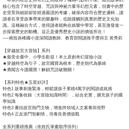
核心包含了時空穿越、咒語與神祕力量等幻想元素，但書中的歷
史背景與細節卻皆經過嚴謹的考據，確保內容符合歷史邏輯，讓
讀者在享受故事帶來的樂趣時，也能接觸到真實的歷史文化知
識。這種融合方式，使得讀者能夠在娛樂中學習，甚至激發進一
步探索歷史的動機。這正是優秀歷史小說的價值所在！
──南投炎峰國小資深閱讀教師、教育部閱讀推手獎得主 黃秀莉
【穿越故宮大冒險】系列
★最受全臺中、小學生歡迎！本土原創奇幻冒險小說
★穿越時空為引子，故宮國寶為根本，歷史朝代為脈絡
★勇闖古今護國寶！解鎖咒語破難關！
【系列特色★五星好評】
特色1 故事刺激緊湊，輕鬆讓孩子累積4萬字的閱讀成就感
特色2 每集收錄〈大冒險知識時間〉，結合史實，擴充孩子的國
學知識
特色3 囊括故宮熱門文物，增進跨領域人文素養與視野
特色4 正反派鬥智劇情，培養良善價值觀
全系列重磅推薦（依姓氏筆畫順序排列）