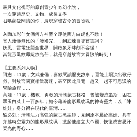
最具文化視野的原創青少年奇幻小說，
一次穿越歷史、文物、成長文學
召喚熱愛閱讀的你，展現穿梭古今的冒險魂！
灰陶加彩仕女俑何方神聖？即使西方白虎也不敵！
害人淒慘無比的「淒慘咒」，到底煉自哪首靈詞？
妖風、雷電狂襲全世界，開啟象牙球刻不容緩！
當龍形鳳紋珮綻放光芒，就是穿越故宮大冒險的時刻！
【主要系列人物】
阿志：11歲，文武兼備，喜歡閱讀歷史故事，還能上場演出歌仔
戲。對故宮國寶相當著迷，甚至因此展開一趟又一趟不可思議的
冒險旅程……
高娃：11歲，機敏、勇敢的清朝蒙古格格，曾被變成螽斯，困在
翠玉白菜上一百多年；如今藉著龍形鳳紋珮的神奇靈力，以「陳
娃娃」身分留在現代的臺灣……
酷必剋：清朝法力高強的蒙古黑巫師，見到原本屬於高娃、具有
穿越時空靈力的龍形鳳紋珮，激起他建立大帝國、恢復成吉思汗
榮光的野心……