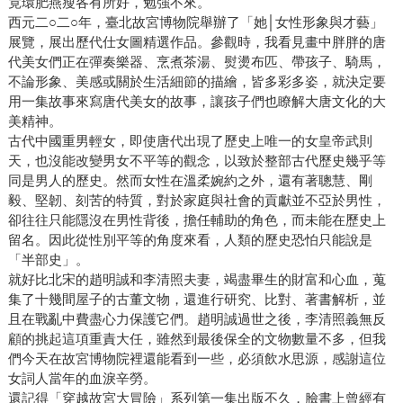
竟環肥燕瘦各有所好，勉強不來。
西元二○二○年，臺北故宮博物院舉辦了「她│女性形象與才藝」
展覽，展出歷代仕女圖精選作品。參觀時，我看見畫中胖胖的唐
代美女們正在彈奏樂器、烹煮茶湯、熨燙布匹、帶孩子、騎馬，
不論形象、美感或關於生活細節的描繪，皆多彩多姿，就決定要
用一集故事來寫唐代美女的故事，讓孩子們也瞭解大唐文化的大
美精神。
古代中國重男輕女，即使唐代出現了歷史上唯一的女皇帝武則
天，也沒能改變男女不平等的觀念，以致於整部古代歷史幾乎等
同是男人的歷史。然而女性在溫柔婉約之外，還有著聰慧、剛
毅、堅韌、刻苦的特質，對於家庭與社會的貢獻並不亞於男性，
卻往往只能隱沒在男性背後，擔任輔助的角色，而未能在歷史上
留名。因此從性別平等的角度來看，人類的歷史恐怕只能說是
「半部史」。
就好比北宋的趙明誠和李清照夫妻，竭盡畢生的財富和心血，蒐
集了十幾間屋子的古董文物，還進行研究、比對、著書解析，並
且在戰亂中費盡心力保護它們。趙明誠過世之後，李清照義無反
顧的挑起這項重責大任，雖然到最後保全的文物數量不多，但我
們今天在故宮博物院裡還能看到一些，必須飲水思源，感謝這位
女詞人當年的血淚辛勞。
還記得「穿越故宮大冒險」系列第一集出版不久，臉書上曾經有