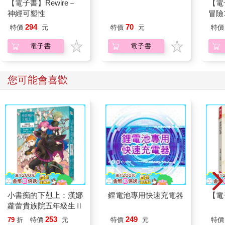
【電子書】Rewire－
【電子書】吸血鬼騎士
【電
「啊！大野狼……？」阿志臉色一變，機警的看向娃娃。
神經可塑性
memories（9）
冒險
娃娃會意，立刻收起笑意，把嘴巴湊到阿志耳邊說：「該不會又
怪咒
294
70
是狼人酷必剋搞的鬼？」
特價
元
特價
元
特價
家-
「還有，龍捲風會不會跟青龍有關？」阿志也擔憂起來。
電子書
電子書
「嗯，今天晚上我們直接去博物院問青龍。」娃娃急切的說。
當晚十一點多，等爸媽都入睡之後，阿志和娃娃換上外出服，使
您可能會喜歡
用「魔法電梯術」抵達臺北故宮博物院。
「丹青！阿定！」他們喚醒了畫靈和瓷靈，跟他們說明來意。
「我也聽見遊客們聚在一起討論，說外頭颳起了怪風。」丹青點
點頭說。
「聽說風速比颱風還強呢。」阿定張大眼睛說。
於是他們一起走進展出陶瓷器的陳列室，來到青花穿蓮龍紋天球
瓶前。
「青龍，你在嗎？」娃娃率先開口問。
「我一直都在啊！」青龍從瓶身的表面上浮凸起來，笑著用心語
回答。
「最近世界各地都颳起狂風，甚至是龍捲風，這跟你有沒有關
小書痴的下剋上：漢娜
鋰電池專用快速充電器
【電
係？」娃娃直接拋出問題。
蘿蕾貴族院五年級生Ⅱ
「沒有。」青龍納悶的說：「你們怎會認為這件事跟我有關？」
253
249
79
折
特價
元
特價
元
特價