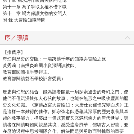
第十章 雋永詩作喚回失落的記憶
第十一章 為了爭取女權不惜下獄
第十二章 竭力保護文物的女詞人
附 錄 大冒險知識時間
序／導讀
【推薦序】
奇幻與歷史的交匯：一場跨越千年的知識與冒險之旅
黃秀莉（南投炎峰國小資深閱讀教師、
教育部閱讀推手獎得主、
教育部閱讀磐石學校評審委員）
歷史與幻想的結合，能為讀者開啟一扇探索過去的奇幻之門，使
他們不僅沉浸於扣人心弦的故事，也能在無形之中吸收豐富的歷
史文化知識。《穿越故宮大冒險11：大唐仕女俑怪咒馴白虎》正
是這樣一本難得的佳作。鄭宗弦老師憑藉其深厚的歷史素養與卓
越的敘事能力，構築出一個既真實又充滿想像力的唐代世界，讓
讀者在閱讀時如同親歷其境，感受盛唐風華，體驗古人智慧，並
在歷險過程中思考團隊合作、解決問題與勇敢面對挑戰的重要