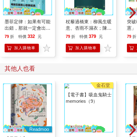
媽媽也心有餘悸的說：「我剛從郵局辦完事走出來，大風竟然把
我的存摺吹到對街去，還好我即時撿回來，但也摔了一跤，所幸
沒有受傷。」
墨菲定律：如果有可能
杖藜過橋東：柳風生暖
突破
用過晚餐後，全家打開電視看新聞，見到了世界各地遭龍捲風肆
出錯，那就一定會出
意、杏雨不濕衣；陳亮
憲」
虐後滿目瘡痍的畫面。
錯！（令人深思的行為
恭談以心轉境的適齡漫
台灣
332
379
79
折
特價
元
79
折
特價
元
79
折
「不對呀！」爸爸疑惑的說：「雖然世界各地都有可能出現龍捲
背後，藏著好玩古怪的
想
持與
風，但今天同一時間在不同地方颳起了龍捲風，實在太奇怪
心理效應！暢銷百萬冊
「日
加入購物車
加入購物車
了。」
的日常行為心理指南）
「前幾天，住在日本的朋友就傳訊息說，大阪也出現了兩次龍捲
風，雖然沒有造成傷亡，卻引發不少民眾恐慌。」媽媽擔心的
其他人也看
說：「所以大家出門千萬要小心，萬一遇到了，就趕緊躲進建築
物裡避難。」
「而且必須是鋼筋水泥蓋的屋子才行。」娃娃補充說：「就像
〈三隻小豬〉故事說的那樣，大野狼只要吹幾口氣，豬大哥的茅
草屋和豬二哥的木屋很快就倒塌。只有豬小弟的紅磚屋堅固無
比，大野狼怎麼吹都吹不倒。」
「哇，妳的數學和國語成績不好，沒想到老師講的童話故事，妳
倒是記得一清二楚。」阿志笑著說。
「因為故事裡有我最感興趣的『大野狼』啊！」娃娃說著，露出
Readmoo
金石堂
得意的表情，爸媽都被她逗笑了。