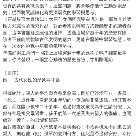
否真的具有象徵意義？」這些問題，將會驅使他們主動探索歷
史，從而將閱讀轉化為更深層次的學習與思考。
《穿越故宮大冒險11：大唐仕女俑怪咒馴白虎》是一部兼具娛樂
性與知識性的優秀作品。對於希望以輕鬆方式接觸歷史的讀者而
言，這本書無疑是絕佳的選擇。透過這場穿越千年的歷史探險，
讀者不僅能夠體驗古代文明的魅力，更能在歷險中學習智慧，並
在一次次的挑戰中培養勇氣與堅持。
準備好與主角們一同踏上這場穿越千年的旅程了嗎？翻開這本
書，你將發現，一場驚心動魄的歷史冒險，才剛剛開始！
【自序】
她──古代女性的形象與才藝
根據統計，國人的平均壽命愈來愈高，目前已經增至八十多歲；
「死亡」這件事，看起來跟年幼的小孩距離非常遙遠。但其實不
然，我在國小教學二十多年，遇過好幾次家長為學生請喪假，大
部分都是祖父母過世，孩子們第一次感受失去親人的傷痛，也開
啟對「死亡」的恐懼和疑惑。
面對親友的過世，人們總是不捨與擔心：不捨再也見不到逝去的
親人，擔心他（她）孤單的去到何方、從此是否過得安好。幸好