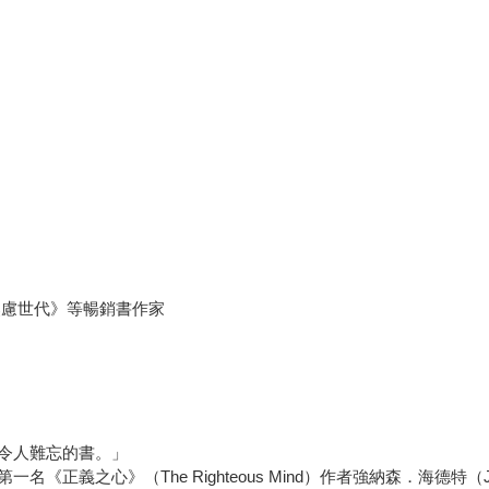
焦慮世代》等暢銷書作家
令人難忘的書。」
之心》（The Righteous Mind）作者強納森．海德特（Jonat