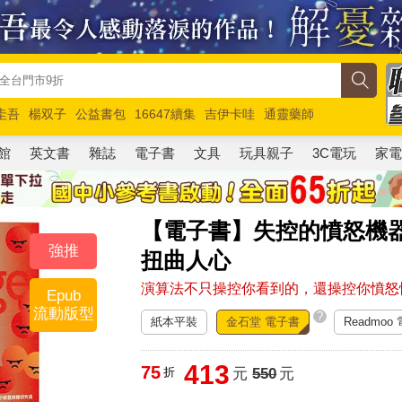
圭吾
楊双子
公益書包
16647續集
吉伊卡哇
通靈藥師
路邊攤新作
馬斯克
玩具總動員5
超慢跑
館
英文書
雜誌
電子書
文具
玩具親子
3C電玩
家
【電子書】失控的憤怒機
強推
扭曲人心
演算法不只操控你看到的，還操控你憤怒
Epub
流動版型
?
紙本平裝
金石堂 電子書
Readmoo
413
75
折
元
550
元