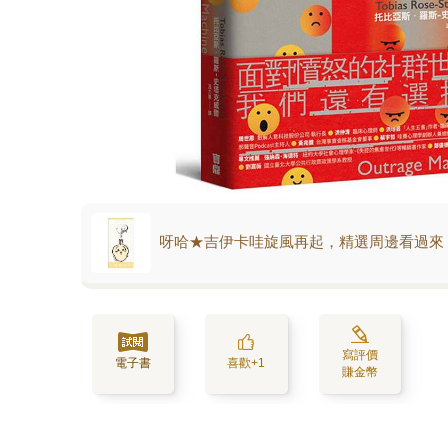
呀哈★吉伊卡哇旋風再起，精選周邊看過來
寫評價
電子書
喜歡+1
賺金幣