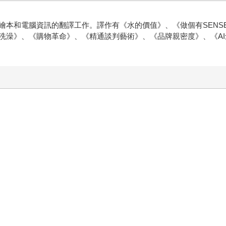
繪本和電腦資訊的翻譯工作。譯作有《水的價值》、《做個有SENS
洗澡》、《購物革命》、《精通談判藝術》、《品牌親密度》、《A