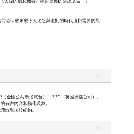
《失控的憤怒機器》絕對是你的必讀之書。」
當前這個愈來愈令人迷惑與混亂的時代迫切需要的觀
NPR（全國公共廣播電台）、BBC（英國廣播公司）、
上的有害內容和極化現象。
les現居於紐約。