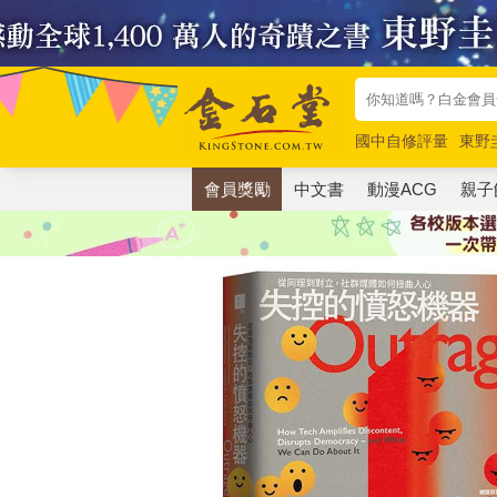
國中自修評量
東野
唯紅花綻放
奧德賽
會員獎勵
中文書
動漫ACG
親子