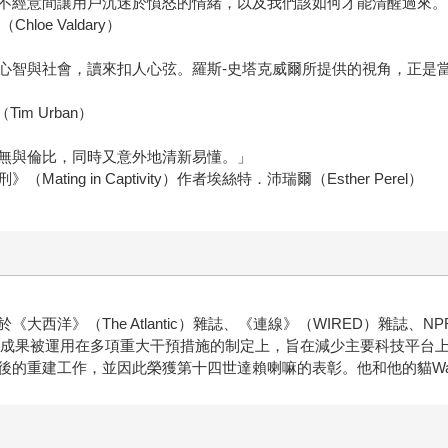
不經意間讓用戶沉迷於憤怒的情緒，以及我們該如何才能清醒過來。
hloe Valdary）
心智與社會，讀來扣人心弦。羅斯-史塔克威爾所提供的視角，正是
im Urban）
無與倫比，同時又意外地清新易懂。」
g in Captivity）作者埃絲特．沛瑞爾（Esther Perel）
）
西洋》（The Atlantic）雜誌、《連線》（WIRED）雜誌、
究成果被運用在多項重大干預措施的制定上，旨在減少主要科技平台
的重建工作，並因此榮獲第十四世達賴喇嘛的表彰。他和他的貓Waff