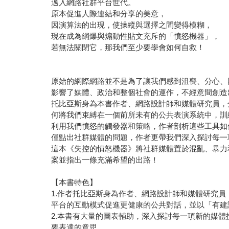
邁入網路社群平台世代。
原本促進人際連結和分享的美意，
因演算法的出現，使操縱與選擇之間變得模糊，
現在成為網爆與煽動性貼文充斥的「憤怒機器」，
若無法關閉它，那我們至少要學會如何自救！
原始的網際網路並不是為了讓我們感到沮喪、分心、
影響了媒體、政治和整個社會的運作，不經意間創造
托比亞斯身為本書作者、網路設計師和媒體研究員，
何將我們束縛在一個前所未有的公共表演系統中，訓
利用我們憤怒的觸發器和策略，作者剖析這些工具如
僅點出社群媒體的問題，作者更帶我們深入探討每一
這本《失控的憤怒機器》將社群媒體置於混亂、暴力
案並指出一條充滿希望的出路！
【本書特色】
1.作者托比亞斯身為作者、網路設計師和媒體研究
平台的互動模式促進更健康的公共對話，並以「有建
2.本書有大量的圖表輔助，深入探討每一項新的媒
要表達的意思。