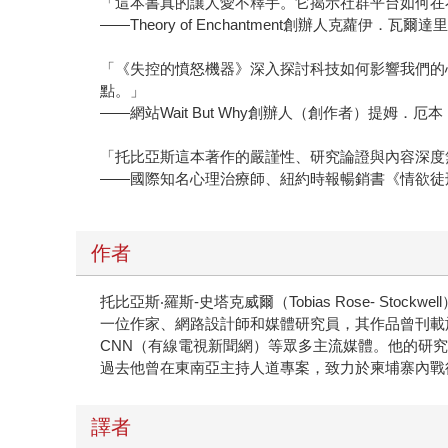
「這本書真的讓人愛不釋手。它揭示社群平台如何在
——Theory of Enchantment創辦人克蘿伊．瓦爾達里（C
「《失控的憤怒機器》深入探討科技如何影響我們的
點。」
——網站Wait But Why創辦人（創作者）提姆．厄本（T
「托比亞斯這本著作的嚴謹性、研究論證與內容深度
——國際知名心理治療師、紐約時報暢銷書《情欲徒刑》（Matin
作者
托比亞斯‧羅斯-史塔克威爾（Tobias Rose- Stockwell
一位作家、網路設計師和媒體研究員，其作品曾刊載於《大
CNN（有線電視新聞網）等眾多主流媒體。他的研
過去他曾在東南亞主持人道專案，致力於柬埔寨內戰後
譯者