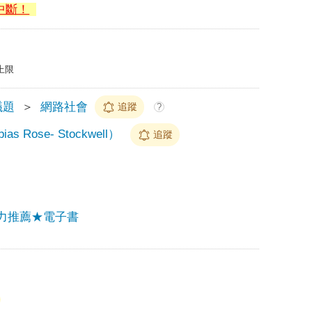
中斷！
上限
議題
＞
網路社會
追蹤
?
Rose- Stockwell）
追蹤
力推薦★電子書