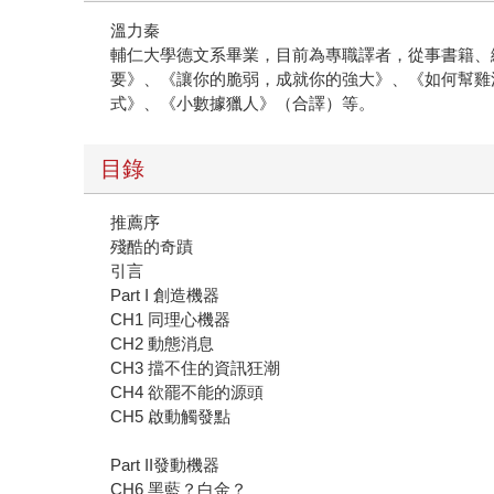
溫力秦
輔仁大學德文系畢業，目前為專職譯者，從事書籍、
要》、《讓你的脆弱，成就你的強大》、《如何幫雞
式》、《小數據獵人》（合譯）等。
目錄
推薦序
殘酷的奇蹟
引言
Part I 創造機器
CH1 同理心機器
CH2 動態消息
CH3 擋不住的資訊狂潮
CH4 欲罷不能的源頭
CH5 啟動觸發點
Part II發動機器
CH6 黑藍？白金？