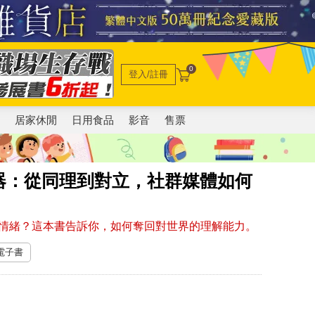
0
登入/註冊
電
居家休閒
日用食品
影音
售票
器：從同理到對立，社群媒體如何
情緒？這本書告訴你，如何奪回對世界的理解能力。
 電子書