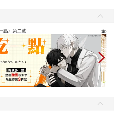
吃一點〉第二波
金石堂2026海