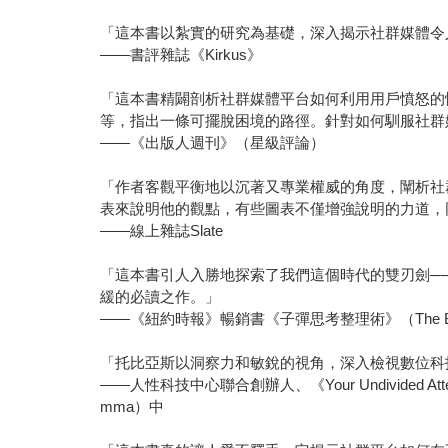
「這本書以紮實的研究為基礎，深入揭示社群媒體令
——書評雜誌《Kirkus》
「這本書精闢剖析社群媒體平台如何利用用戶憤怒的
等，指出一條可擺脫困境的路徑。針對如何馴服社群
——《出版人週刊》（星級評論）
「作者客觀平衡地以沉著又專業權威的角度，闡析社
表來說明他的觀點，有些圖表不僅增強說明的力道，
——線上雜誌Slate
「這本書引人入勝地探索了我們這個時代的雙刃劍─
緩的必讀之作。」
——《紐約時報》暢銷書《子彈思考整理術》（The Bullet J
「托比亞斯以洞察力和敏銳的視角，深入檢視數位科
——人性科技中心聯合創辦人、《Your Undivided Att
mma）中