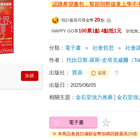
認購希望書包，幫助弱勢孩童上學不
20
預計最高可得金幣
點
?
100累1點 4點抵1元
HAPPY GO享
折抵無
分類：
電子書
＞
社會哲思
＞
社會
作者：
托比亞斯‧羅斯-史塔克威爾（Tobias 
出版社：
寶鼎
追蹤
?
加購
出版日：
2025/06/05
相關主題：
金石堂強力推薦
金石堂強
電子書
※ 本商品會員日滿額金幣加碼回饋最高15倍