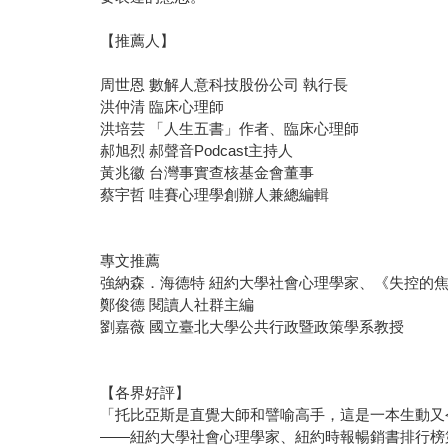
【推薦人】
周世恩 數解人意科技股份公司 執行長
洪仲清 臨床心理師
洪培芸 「人生五書」作者、臨床心理師
郝旭烈 郝聲音Podcast主持人
黃兆徽 台灣事實查核基金會董事
蔡宇哲 哇賽心理學創辦人兼總編輯
專文推薦
強納森．海德特 紐約大學社會心理學家、《失控的
鄭俊德 閱讀人社群主編
劉嘉薇 國立臺北大學公共行政暨政策學系教授
【各界好評】
「托比亞斯是直覺大師和譬喻高手，這是一本生動又
——紐約大學社會心理學家、紐約時報暢銷書排行榜第一名《正義