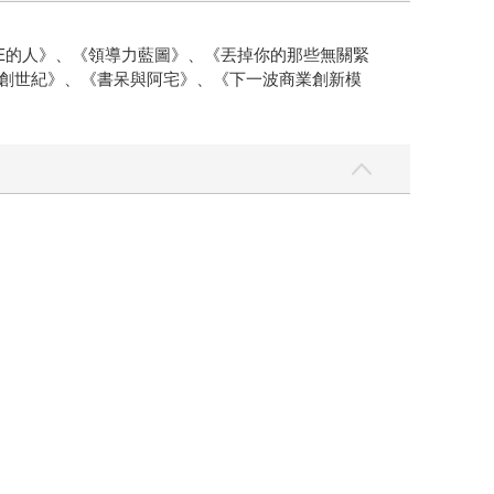
E的人》、《領導力藍圖》、《丟掉你的那些無關緊
I創世紀》、《書呆與阿宅》、《下一波商業創新模