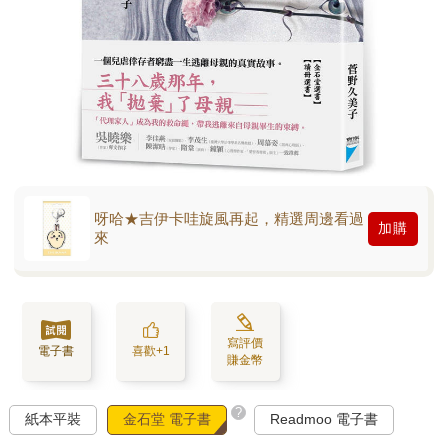
呀哈★吉伊卡哇旋風再起，精選周邊看過
加購
來
寫評價
電子書
喜歡+1
賺金幣
?
紙本平裝
金石堂 電子書
Readmoo 電子書