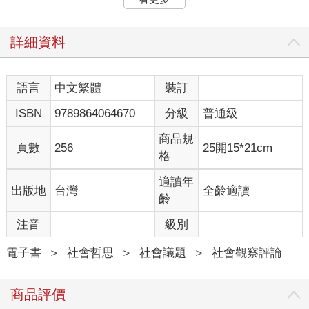
首先，我想回顧一下我與母親那極具衝擊力的「相剋的開端」。
那件事發生在我剛懂事，第一次認識到自己的身體和心靈時。當
時我才四歲，還在上幼兒園。那是我對母女關係最早的記憶。
詳細資料
我記得耀眼的陽光總是從西側的窗戶照射進來，灑落在我和母親
身上。那時的情景如今還深深烙印在我的腦海中。
我和母親一起從幼兒園回到家，我放下黃色的斜背書包，摘下深
語言
中文繁體
裝訂
藍色的貝雷帽。剛剛在老師和同學們面前還滿臉笑容的母親突然
ISBN
9789864064670
分級
普通級
臉色一沉，變得如同惡鬼一般。見到這樣的情景，我害怕得全身
發抖。
商品規
「你給我過來！」母親扯著我細細的臂膀，把我拖到走廊盡頭的
頁數
256
25開15*21cm
格
房間裡。
那是父親的書房，大概三坪左右。窗戶是完全關閉的，但窗簾總
適讀年
出版地
台灣
全齡適讀
是開著，一半的地板被太陽照得金黃。房間裡還能聞到父親那股
齡
不算濃烈的刺鼻髮膠味。
房間左側擺著暖桌和椅子，桌上隨意放著粉紅、黃等各色螢光
注音
級別
筆、色鉛筆及文件。我的父親是小學老師，他總在週末或晚飯後
窩在這個房間裡，用暖桌上的筆批改考卷和作業。當然，工作日
電子書
＞
社會哲思
＞
社會議題
＞
社會觀察評論
白天他不會在這裡。
母親的虐待一般發生在晴朗的午後，地點固定在父親的書房。我
商品評價
記得她因為「忘記帶東西」、「把衣服弄髒」等理由虐待過我。