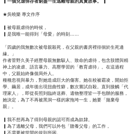
▎一個兒虐倖存者窮盡一生逃離母親的真實故事。 ▎
★吳曉樂 專文作序
▎被母親虐待的時候，
▎是我唯一能得到「母愛」的時刻……
「四歲的我無數次被母親殺死，在父親的書房裡徘徊於生死邊
緣。」
作者菅野久美子經歷母親無數駭人、致命的虐待，包含肢體與精
神上的凌虐、語言暴力、高壓學習的「教育虐待」。在這過程
中，父親始終像個局外人。
種種忽視與暴力，對她造成巨大的傷害。她在校被霸凌，開始拒
學、繭居，成年後出現扭曲性癖，數次嘗試自殺。直到接觸「代
理家人」，即從長照到臨終送葬、遺物整理皆一手包辦的服務，
她決定，為了不再被黑洞一樣的家拖垮一生，她要「拋棄母
親」。
▎我不想再為了得到母親的認可而成為奴隸。
▎為了逃離父母，我們可以外包「贍養父母」的工作，
▎不需要被世間的規則所困。