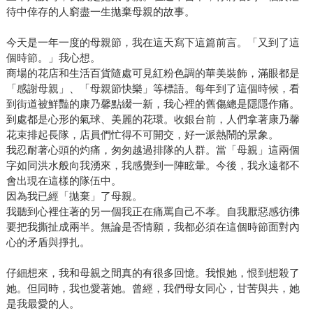
待中倖存的人窮盡一生拋棄母親的故事。
今天是一年一度的母親節，我在這天寫下這篇前言。「又到了這
個時節。」我心想。
商場的花店和生活百貨隨處可見紅粉色調的華美裝飾，滿眼都是
「感謝母親」、「母親節快樂」等標語。每年到了這個時候，看
到街道被鮮豔的康乃馨點綴一新，我心裡的舊傷總是隱隱作痛。
到處都是心形的氣球、美麗的花環。收銀台前，人們拿著康乃馨
花束排起長隊，店員們忙得不可開交，好一派熱鬧的景象。
我忍耐著心頭的灼痛，匆匆越過排隊的人群。當「母親」這兩個
字如同洪水般向我湧來，我感覺到一陣眩暈。今後，我永遠都不
會出現在這樣的隊伍中。
因為我已經「拋棄」了母親。
我聽到心裡住著的另一個我正在痛罵自己不孝。自我厭惡感彷彿
要把我撕扯成兩半。無論是否情願，我都必須在這個時節面對內
心的矛盾與掙扎。
仔細想來，我和母親之間真的有很多回憶。我恨她，恨到想殺了
她。但同時，我也愛著她。曾經，我們母女同心，甘苦與共，她
是我最愛的人。