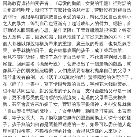
同為教育虐待的受害者，《母愛的枷鎖，女兒的牢籠》裡對話的
主角高崎明理，就犯下了震驚社會的弒母案，菅野沒有迴避自己
的罪行，她很早就嘗試把自己承受的暴力，轉化成比自己更弱小
之人的暴力，等到自己也逐漸有了趨近成年人的臂力、經驗，菅
野動過以眼還眼的心思。是什麼阻止了菅野繼續凝視深淵？答案
出人意料，書，因為知識，恨意抵達了之前從未想過的方向：每
個人都難以掙脫結構所帶來的重擔。魔王般的母親，也有忍氣吞
聲、束手就擒的日子。處在結構底層的孩子，成了替罪羔羊。
看見不等同諒解，釐清了為什麼自己受苦，不代表審判就此畫上
尾聲。回到書名《拋棄母親》，菅野提出了一個簇新的觀點，就
像與不合的朋友斷絕聯繫，人們應該要有權利拋棄自己的父母？
這並非沒有前例。以《活了100萬次的貓》蜚聲國際的佐野洋子，
在《靜子》一書中，寫下憎恨母親的自己，寧願花大錢拋棄她，
也不願共同生活。對於受虐的子女而言，支付金錢給父母是一回
事，更不堪忍受的是情感的持續流失，老邁的父母早已失權失
勢，甚至會反過來諂媚子女。菅野的形容很傳神，有些父母就像
「自由變換型態的魔物」，子女年幼時，動輒拳打腳踢、出言羞
辱，等子女長大，為了換取無怨無悔的照顧而換上可憐兮兮的樣
子。孩子無論如何都是調整跟適應的一方。如果可以委任他人處
理照顧跟後事。不曉得台灣的社會，看得見這樣的未來嗎？