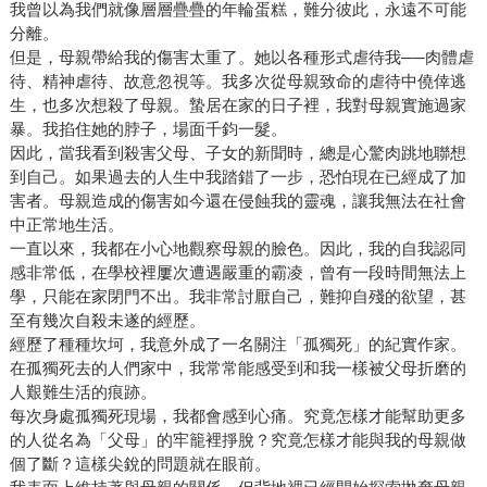
我曾以為我們就像層層疊疊的年輪蛋糕，難分彼此，永遠不可能
分離。
但是，母親帶給我的傷害太重了。她以各種形式虐待我──肉體虐
待、精神虐待、故意忽視等。我多次從母親致命的虐待中僥倖逃
生，也多次想殺了母親。蟄居在家的日子裡，我對母親實施過家
暴。我掐住她的脖子，場面千鈞一髮。
因此，當我看到殺害父母、子女的新聞時，總是心驚肉跳地聯想
到自己。如果過去的人生中我踏錯了一步，恐怕現在已經成了加
害者。母親造成的傷害如今還在侵蝕我的靈魂，讓我無法在社會
中正常地生活。
一直以來，我都在小心地觀察母親的臉色。因此，我的自我認同
感非常低，在學校裡屢次遭遇嚴重的霸凌，曾有一段時間無法上
學，只能在家閉門不出。我非常討厭自己，難抑自殘的欲望，甚
至有幾次自殺未遂的經歷。
經歷了種種坎坷，我意外成了一名關注「孤獨死」的紀實作家。
在孤獨死去的人們家中，我常常能感受到和我一樣被父母折磨的
人艱難生活的痕跡。
每次身處孤獨死現場，我都會感到心痛。究竟怎樣才能幫助更多
的人從名為「父母」的牢籠裡掙脫？究竟怎樣才能與我的母親做
個了斷？這樣尖銳的問題就在眼前。