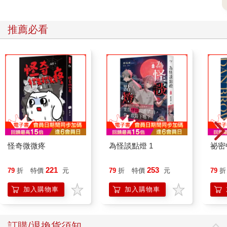
的氧氣無法循環，令我垂死掙扎。
母親巨大的手掐著我的脖子，一點一點地用力，我就要喘不過氣
了。
推薦必看
「媽媽，好難受。求求你，停下來！我錯了！我錯了！」
「我要是沒生你就好了。」
母親的話透過毛毯傳進我的耳裡。我不知道該怎麼辦才好。
既不能讓周圍的鄰居聽到，也不能暴露自己的行為，所以她才常
常用這種不讓我呼吸的方法折磨我。而且，這個方法還有一個好
處，就是不會在我身上留下傷痕。如果我身上有傷痕，在幼兒園
換衣服被人看到了，說不定會有人向兒童保護機構通報。
母親之所以選擇在父親的書房裡虐待我，也是因為這個房間在房
子的最深處。一想到母親竟然考慮得如此周到，我就不寒而慄。
怪奇微微疼
為怪談點燈 1
祕密
被囚禁在「監獄」裡的女孩
我每天早上起床，搭公車去幼兒園，回家後就會立刻被拉進父親
221
253
79
折
特價
元
79
折
特價
元
79
折
的書房或浴室。對我來說，那兩個陽光燦爛的房間無異於光之監
獄。
加入購物車
加入購物車
我失去了光明。那個時刻終於還是來了，我又跌入被絕望與痛苦
支配的深淵。在漫長的痛苦與黑暗中，我被捆住雙腳。強大的母
親掀起暴力的漩渦，如同一條盤著的巨蛇，將我愈絞愈緊。
訂購/退換貨須知