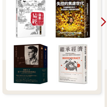
「媽媽，我錯了！我錯了！原諒我吧！」
我在毛毯下拚命地呼喊，但無論怎樣哭喊、掙扎，都沒有人回應
我。按照以往的經驗，即便聽到我的呼喊，母親也不會減輕力
氣。我並不意外，因為我已經無數次親身證實了這樣慘痛的事
實。我的聲音被厚厚的毛毯擋住，年僅四歲的我無力反抗母親的
暴力。
我能做的，只有用小小的嘴巴和鼻子拚命呼吸，但呼吸愈來愈
淺。
「哈──哈──」
難以喘息的感覺過於痛苦，我的眼淚和鼻涕不由自主流了下來。
眼淚濡濕了臉頰，也沾濕了毛毯。沾濕的毛毯讓我更加難以呼
吸。吸飽了眼淚的潮濕毛毯如同一頭巨大的怪獸向我撲來。那時
我來到這個世界上才四年。
弱小的四歲孩童在母親強大的力量面前毫無抵抗之力，只能被她
隨意玩弄。
「媽媽，救救我！」
痛苦至極的我想從毛毯的縫隙中發出聲音，卻嗚咽著咳嗽起來。
原來毛毯的纖維已經被我吸進喉嚨深處。
我的意識逐漸模糊，呼吸也愈來愈淺。我無法正常地吸入氧氣，
吐出二氧化碳。儘管如此，我的肺還是在努力地忍耐著。血液中