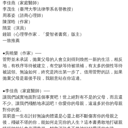
李佳燕（家庭醫師）
李茂生（臺灣大學法律學系名譽教授）
周慕姿（諮商心理師）
陳潔晧（作家）
隋棠（演員）
鐘穎（心理學作家．「愛智者書窩」版主）
一致推薦
●吳曉樂（作家）──
菅野並未承諾，拋棄父母的人會立刻得到煥然一新的生活，相反
地，有秩序等待被建立，有空缺等待被填補，有太多的個性等待
被認領。無論如何，終究是跨出第一步了。借用菅野的話，如果
拋棄父母是最後手段，我願意站在你這邊。
●李佳燕（家庭醫師）──
讓我們誠實地面對這個事實吧！世上絕對有不是的父母，而且還
不少。讓我們殘酷地承認吧！你愛你的母親，遠遠多於你的母親
對你的愛。
當窮盡一生在討好無論肉體還是心靈上都不斷傷害你的母親之
後，殘破不堪的你，能如何走完你的人生？這本書勇敢地打破親