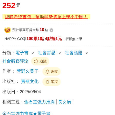
252
元
認購希望書包，幫助弱勢孩童上學不中斷！
10
預計最高可得金幣
點
?
100累1點 4點抵1元
HAPPY GO享
折抵無上限
分類：
電子書
＞
社會哲思
＞
社會議題
＞
社會觀察評論
追蹤
作者：
菅野久美子
追蹤
出版社：
寶瓶文化
追蹤
出版日：
2025/06/04
相關主題：
金石堂強力推薦
長女病
金石堂強力推薦★電子書