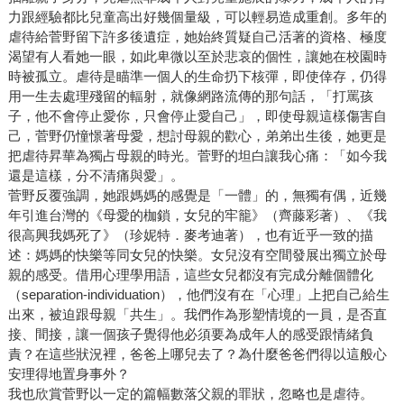
力跟經驗都比兒童高出好幾個量級，可以輕易造成重創。多年的
虐待給菅野留下許多後遺症，她始終質疑自己活著的資格、極度
渴望有人看她一眼，如此卑微以至於悲哀的個性，讓她在校園時
時被孤立。虐待是瞄準一個人的生命扔下核彈，即使倖存，仍得
用一生去處理殘留的輻射，就像網路流傳的那句話，「打罵孩
子，他不會停止愛你，只會停止愛自己」，即使母親這樣傷害自
己，菅野仍憧憬著母愛，想討母親的歡心，弟弟出生後，她更是
把虐待昇華為獨占母親的時光。菅野的坦白讓我心痛：「如今我
還是這樣，分不清痛與愛」。
菅野反覆強調，她跟媽媽的感覺是「一體」的，無獨有偶，近幾
年引進台灣的《母愛的枷鎖，女兒的牢籠》（齊藤彩著）、《我
很高興我媽死了》（珍妮特．麥考迪著），也有近乎一致的描
述：媽媽的快樂等同女兒的快樂。女兒沒有空間發展出獨立於母
親的感受。借用心理學用語，這些女兒都沒有完成分離個體化
（separation-individuation），他們沒有在「心理」上把自己給生
出來，被迫跟母親「共生」。我們作為形塑情境的一員，是否直
接、間接，讓一個孩子覺得他必須要為成年人的感受跟情緒負
責？在這些狀況裡，爸爸上哪兒去了？為什麼爸爸們得以這般心
安理得地置身事外？
我也欣賞菅野以一定的篇幅數落父親的罪狀，忽略也是虐待。