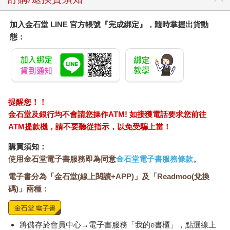
母親是主宰一切的神，也是惡魔。我的命運就像突然轉動的骰
子，一切都要看母親的心情，我不過是為她助興的祭品。太陽每
天照常升起，瘋狂的生活也同樣沒有盡頭。
加入金石堂 LINE 官方帳號『完成綁定』，隨時掌握出貨動
童年的我身處生死邊緣。
態：
在母親殘酷的虐待下，我的肉體僥倖存活下來。如今我仍在這個
世界上，但我的靈魂早已在沒有盡頭的虐待輪迴中，一次又一次
地死去。
現在和那時一樣，早上起床工作，天黑後迎接夜晚。我已經四十
歲了，泡在浴缸裡仍會覺得呼吸困難、噁心。即使作為成年人，
提醒您！！
浴缸對我來說小得有些擁擠，當然不足以使我溺水。
金石堂及銀行均不會請您操作ATM! 如接獲電話要求您前往
有時我把臉埋進蓬鬆的被子裡，幼年時那種無法呼吸的感覺就會
捲土重來，我的心臟仍會不受控制地急促跳動。
ATM提款機，請不要聽從指示，以免受騙上當！
那種時候我只能安慰自己：「沒事的，我已經長大了，不會再遭
購買須知：
遇那樣的事了。」但不知為什麼，我總覺得有人在扯著我後腦勺
使用金石堂電子書服務即為同意
金石堂電子書服務條款
。
上的頭髮。
我常在不經意間想起我心裡的那個女孩。那個女孩去哪裡了呢？
電子書分為「金石堂(線上閱讀+APP)」及「Readmoo(兌換
是突然不見蹤影了嗎？她還在痛苦中掙扎嗎？她還被囚禁在「監
碼)」兩種：
獄」裡嗎？她還在沒有盡頭的虐待輪迴裡苦熬嗎？
拋棄母親後，我終於可以面對那個女孩，把她從我心裡救出來
了。
將儲存於會員中心→電子書服務「我的e書櫃」，點選線上
我確實遭受了來自母親的虐待。本來應該愛著我的母親，對我的