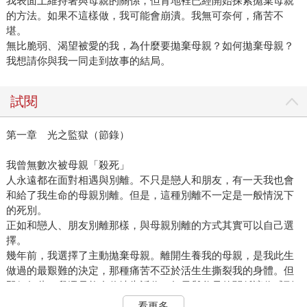
我表面上維持著與母親的關係，但背地裡已經開始探索拋棄母親
的方法。如果不這樣做，我可能會崩潰。我無可奈何，痛苦不
堪。
無比脆弱、渴望被愛的我，為什麼要拋棄母親？如何拋棄母親？
我想請你與我一同走到故事的結局。
試閱
第一章 光之監獄（節錄）
我曾無數次被母親「殺死」
人永遠都在面對相遇與別離。不只是戀人和朋友，有一天我也會
和給了我生命的母親別離。但是，這種別離不一定是一般情況下
的死別。
正如和戀人、朋友別離那樣，與母親別離的方式其實可以自己選
擇。
幾年前，我選擇了主動拋棄母親。離開生養我的母親，是我此生
做過的最艱難的決定，那種痛苦不亞於活生生撕裂我的身體。但
即便如此，我還是能自信地告訴你，如果與父母的關係讓你感到
痛苦，完全可以像分手一樣拋棄這段關係。
看更多