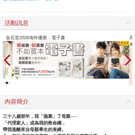
活動訊息
金石堂2026海外優惠：電子書
高
者
內容簡介
三十八歲那年，我「拋棄」了母親──
「代理家人」成為我的救命繩，
帶我逃離來自母親畢生的束縛。