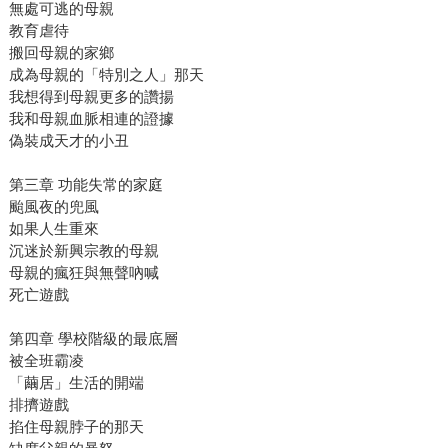
無處可逃的母親
教育虐待
搬回母親的家鄉
成為母親的「特別之人」那天
我想得到母親更多的讚揚
我和母親血脈相連的證據
偽裝成天才的小丑
第三章 功能失常的家庭
颱風夜的兜風
如果人生重來
沉迷於新興宗教的母親
母親的瘋狂與無聲吶喊
死亡遊戲
第四章 學校階級的最底層
被全班霸凌
「繭居」生活的開端
排擠遊戲
掐住母親脖子的那天