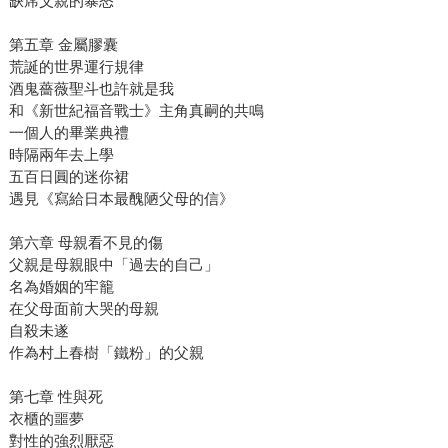
缺席父親的暴怒
第五章 金屬膠囊
荒誕的世界運行規律
酒鬼薔薇聖斗也許就是我
和《新世紀福音戰士》主角真嗣的共鳴
一個人的畢業典禮
時隔兩年去上學
五百日圓的迷你裙
遇見《寫給日本最醜陋父母的信》
第六章 母親看不見的傷
父親是母親眼中「過去的自己」
名為婚姻的牢籠
在父母面前大哭的母親
自殺未遂
作為村上春樹「鐵粉」的父親
第七章 性與死
衣櫃的噩夢
對性的強烈厭惡