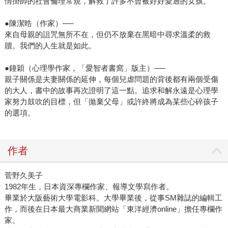
情掛帥的社會倫理常規，解救了許多不曾被好好愛過的女孩。
●陳潔晧（作家）──
來自母親的詛咒無所不在，但仍不放棄在黑暗中尋求溫柔的救
贖。我們的人生就是如此。
●鐘穎（心理學作家，「愛智者書窩」版主）──
親子關係是夫妻關係的延伸，每個兒虐問題的背後都有兩個受傷
的大人，書中的故事再次證明了這一點。追求和解永遠是心理學
家努力鼓吹的目標，但「拋棄父母」或許終將成為某些心碎孩子
的選項。
作者
菅野久美子
1982年生，日本資深專欄作家、報導文學寫作者。
畢業於大阪藝術大學電影科。大學畢業後，從事SM雜誌的編輯工
作，而後在日本最大商業新聞網站「東洋經濟online」擔任專欄作
家。