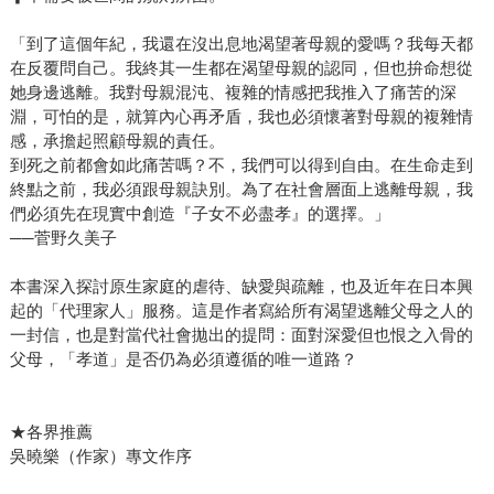
「到了這個年紀，我還在沒出息地渴望著母親的愛嗎？我每天都
在反覆問自己。我終其一生都在渴望母親的認同，但也拚命想從
她身邊逃離。我對母親混沌、複雜的情感把我推入了痛苦的深
淵，可怕的是，就算內心再矛盾，我也必須懷著對母親的複雜情
感，承擔起照顧母親的責任。
到死之前都會如此痛苦嗎？不，我們可以得到自由。在生命走到
終點之前，我必須跟母親訣別。為了在社會層面上逃離母親，我
們必須先在現實中創造『子女不必盡孝』的選擇。」
──菅野久美子
本書深入探討原生家庭的虐待、缺愛與疏離，也及近年在日本興
起的「代理家人」服務。這是作者寫給所有渴望逃離父母之人的
一封信，也是對當代社會拋出的提問：面對深愛但也恨之入骨的
父母，「孝道」是否仍為必須遵循的唯一道路？
★各界推薦
吳曉樂（作家）專文作序