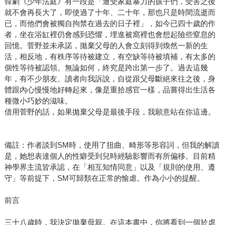
韓劇《少年法庭》有一段是「遭受家庭暴力的孩子們，受害之後
就不會再長大了，即使過了十年、二十年，那也只是時間流逝而
已，而他們會被獨自拘禁在過去的日子裡」，如今已四十歲的作
者，坐在浴缸裡仍會感到恐懼，埋進被窩裡也會想起險些窒息的
回憶。菅野並未承諾，拋棄父母的人會立刻得到煥然一新的生
活，相反地，有秩序等待被建立，有空缺等待被填補，有太多的
個性等待被認領。無論如何，終究是跨出第一步了。過去這幾
年，有不少朋友、讀者向我訴說，自從跟父母斷絕來往之後，身
體跟內心慢慢地好轉起來，像是重拾感官一樣，品嘗得出生活各
種微小巧妙的滋味。
借用菅野的話，如果拋棄父母是最後手段，我願意站在你這邊。
備註：作者談到SM時，使用了扭曲、畸形等形容詞，但我的解讀
是，她想表達個人的性癖受到兒時經驗影響而有所偏移。目前精
神學界主流皆承認，在「相互知情同意」以及「規則的使用、遵
守」等前提下，SM可歸類在正常的愉虐。作為小小的提醒。
前言
三十八歲時，我決定拋棄母親。在這本書中，你將看到一個於虐