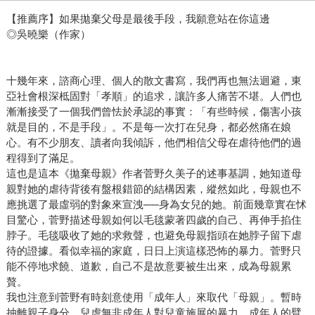
【推薦序】如果拋棄父母是最後手段，我願意站在你這邊
◎吳曉樂（作家）
十幾年來，諮商心理、個人的散文書寫，我們再也無法迴避，東
亞社會根深柢固對「孝順」的追求，讓許多人痛苦不堪。人們也
漸漸接受了一個我們曾怯於承認的事實：「有些時候，傷害小孩
就是目的，不是手段」。不是每一次打在兒身，都必然痛在娘
心。有不少朋友、讀者向我傾訴，他們相信父母在虐待他們的過
程得到了滿足。
這也是這本《拋棄母親》作者菅野久美子的述事基調，她知道母
親對她的虐待背後有盤根錯節的結構因素，縱然如此，母親也不
應挑選了最虛弱的對象來宣洩──身為女兒的她。前面幾章實在怵
目驚心，菅野描述母親如何以毛毯蒙著四歲的自己、再伸手掐住
脖子。毛毯吸收了她的求救聲，也避免母親指頭在她脖子留下虐
待的證據。看似幸福的家庭，日日上演這樣恐怖的暴力。菅野只
能不停地求饒、道歉，自己不是故意要被生出來，成為母親累
贅。
我也注意到菅野有時刻意使用「成年人」來取代「母親」。暫時
抽離親子身分，兒虐無非成年人對兒童施展的暴力，成年人的臂