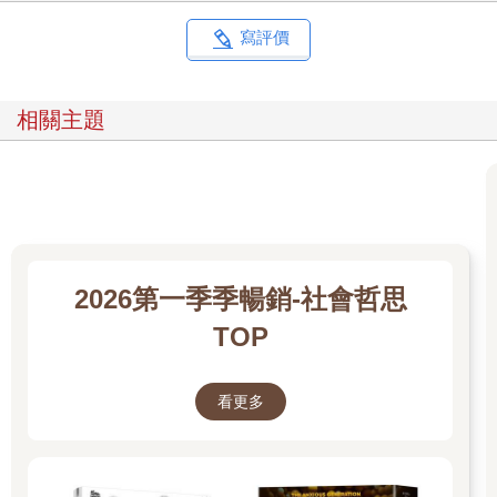
但現在想來，那不過是她的藉口罷了。
回家後，一旦母親心情不好，我就能嗅到虐待即將開始的氣息，
寫評價
害怕得直發抖。有時候，她早上還高高興興地把我送去幼兒園，
回家後又是另一副面孔。因此，我完全無法預料她什麼時候會虐
待我。
相關主題
那間房間被明亮的光線包裹著。只要我還能看見光，就有希望──
雖然只是小小的希望。
眼睛還沒被蒙上的時候，並不痛苦。沒關係的，哪怕拖延一時半
刻也好。幼小的我在心裡努力地為自己打氣。即便被母親痛罵，
即便害怕即將發生的事情，我的目光還是忍不住去追隨光。因為
那是我僅存的一點點安慰。
母親拉開壁櫥，粗暴地拿出一條聚酯纖維毛毯。咚的一聲，成千
2026第一季季暢銷-社會哲思
上百的細小纖維在空中飛舞，在夕陽的白光與黃光照耀下，優雅
地自由浮沉。
TOP
下個瞬間，我的視野被黑暗籠罩了。父親書房中的物品突然成了
殘像，失去了形狀。房間裡的光線消失了，我的眼前只剩下深淵
般的黑暗，什麼都看不到。
看更多
我心中最後的希望也一同消失了。母親用毛毯蒙住我的頭，掐著
我的脖子。我無法呼吸，臉上蓋著的蓬鬆毛毯鑽進嘴裡，吐也吐
不出來。
「好難受，我不能呼吸了！」