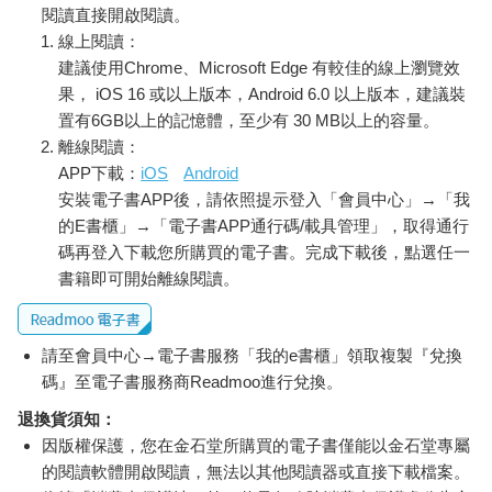
閱讀直接開啟閱讀。
身心造成了傷害。但是在過去的人生中，我一直對這個事實視而
線上閱讀：
不見。因為直到現在，我還是很渴望得到母親的愛。我一直對心
裡的那個女孩放任不管，只當她已經死了。
建議使用Chrome、Microsoft Edge 有較佳的線上瀏覽效
但這麼多年來，我其實很想見到她，很想讚美她。我想摸摸她的
果， iOS 16 或以上版本，Android 6.0 以上版本，建議裝
頭，緊緊地擁抱她，對她說：「真不容易，你活下來了。」我想
置有6GB以上的記憶體，至少有 30 MB以上的容量。
給那個迷失在時空夾縫中的女孩一個安身之所，否則她就只能如
離線閱讀：
同無家可歸的亡魂般，痛苦地活在我心裡的某個角落，用悲傷的
APP下載：
iOS
Android
眼神看著我。
安裝電子書APP後，請依照提示登入「會員中心」→「我
拋棄母親後，我第一次和心裡的那個女孩相遇。這對活在人生後
的E書櫃」→「電子書APP通行碼/載具管理」，取得通行
半段的我來說，無異於與過去的自己重逢。
碼再登入下載您所購買的電子書。完成下載後，點選任一
寫下母親的所作所為時，我無疑是極度痛苦的，但這也是我拋棄
書籍即可開始離線閱讀。
母親後所得到最大的禮物。因為這是我珍視自己的第一步，是我
為自己而活的第一步。我終於和我內心的女孩重逢，這意味著我
走上了自己的人生道路，雖然步履蹣跚，但這是我踏踏實實走出
請至會員中心→電子書服務「我的e書櫃」領取複製『兌換
的一步。
這就是我拋棄母親一段時間後的感悟。
碼』至電子書服務商Readmoo進行兌換。
退換貨須知：
因版權保護，您在金石堂所購買的電子書僅能以金石堂專屬
的閱讀軟體開啟閱讀，無法以其他閱讀器或直接下載檔案。