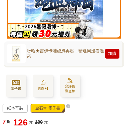
呀哈★吉伊卡哇旋風再起，精選周邊看過
加購
來
寫評價
電子書
喜歡+1
賺金幣
?
紙本平裝
金石堂 電子書
126
7
折
元
180
元