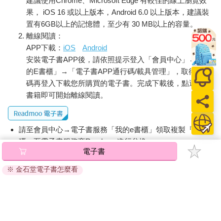
建議使用Chrome、Microsoft Edge 有較佳的線上瀏覽效
果， iOS 16 或以上版本，Android 6.0 以上版本，建議裝
置有6GB以上的記憶體，至少有 30 MB以上的容量。
離線閱讀：
APP下載：
iOS
Android
安裝電子書APP後，請依照提示登入「會員中心」→「我
的E書櫃」→「電子書APP通行碼/載具管理」，取得通行
碼再登入下載您所購買的電子書。完成下載後，點選任一
書籍即可開始離線閱讀。
請至會員中心→電子書服務「我的e書櫃」領取複製『兌換
碼』至電子書服務商Readmoo進行兌換。
電子書
退換貨須知：
※ 金石堂電子書怎麼看
因版權保護，您在金石堂所購買的電子書僅能以金石堂專屬
的閱讀軟體開啟閱讀，無法以其他閱讀器或直接下載檔案。
依據「消費者保護法」第19條及行政院消費者保護處公告之
「通訊交易解除權合理例外情事適用準則」，非以有形媒介
提供之數位內容或一經提供即為完成之線上服務，經消費者