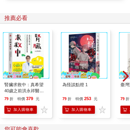
推薦必看
腎臟求救中：真希望
為怪談點燈 1
臺灣
40歲之前洪永祥醫師
就告訴我這些事
379
253
79
折
特價
元
79
折
特價
元
79
折
加入購物車
加入購物車
您可能會喜歡