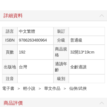
詳細資料
語言
中文繁體
裝訂
ISBN
9786263480964
分級
普通級
商品規
頁數
192
32開13*19cm
格
適讀年
出版地
台灣
全齡適讀
齡
注音
級別
電子書
＞
輕小說
＞
華文作品
＞
仙俠/武俠
商品評價