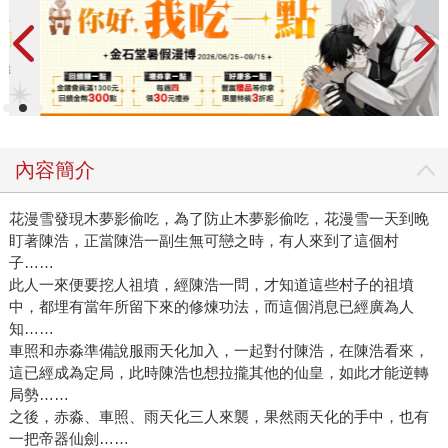
內容簡介
花漫雪發現木夢影偷吃，為了防止木夢影偷吃，花漫雪一天到晚
盯著陳浩，正當陳浩一副生無可戀之時，有人來到了這個村
子……
此人一來便要挖人祖墳，經陳浩一問，才知道這些村子的祖墳
中，都埋有當年所留下來的修煉功法，而這個消息已經廣為人
知……
車照和赤淼準備說服雨天化加入，一起對付陳浩，在陳浩看來，
這已經成為定局，此時陳浩也想拉攏其他的仙皇，如此才能逆轉
局勢……
之後，赤淼、車照、雨天化三人來襲，果然雨天化的手中，也有
一把帝器仙劍……