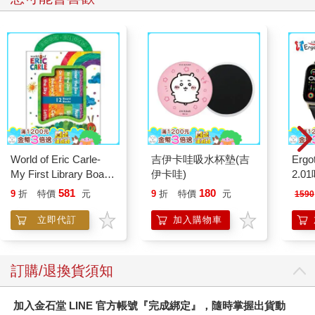
World of Eric Carle-
吉伊卡哇吸水杯墊(吉
Ergot
My First Library Board
伊卡哇)
2.
Book Block Set
581
180
9
折
特價
元
9
折
特價
元
1590
立即代訂
加入購物車
訂購/退換貨須知
加入金石堂 LINE 官方帳號『完成綁定』，隨時掌握出貨動