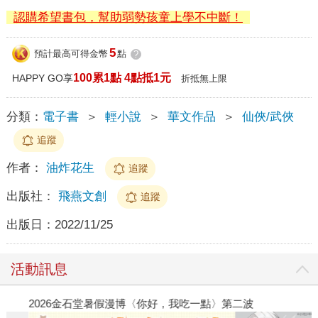
認購希望書包，幫助弱勢孩童上學不中斷！
5
預計最高可得金幣
點
?
100累1點 4點抵1元
HAPPY GO享
折抵無上限
分類：
電子書
＞
輕小說
＞
華文作品
＞
仙俠/武俠
追蹤
作者：
油炸花生
追蹤
出版社：
飛燕文創
追蹤
出版日：
2022/11/25
活動訊息
2026金石堂暑假漫博〈你好，我吃一點〉第二波
金