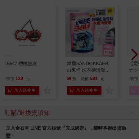
16647 櫻桃飯友
韓國SANDOKKAEBI
【電
山鬼怪 洗衣槽清潔劑
ナツ
450公克-10包組
120
591
特價
元
59
折
特價
元
特價
加入購物車
加入購物車
訂購/退換貨須知
加入金石堂 LINE 官方帳號『完成綁定』，隨時掌握出貨動
態：