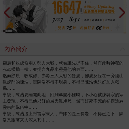
內容簡介
顧晨和牧成修兩方勢力大戰，就看誰先撐不住，然而此時神秘的
赤淼橫插一槓，並揚言九品水靈是他的東西……
然而顧晨、牧成修、赤淼三人大戰的餘波，卻波及躲在一旁隔山
觀虎鬥的陳浩，讓陳浩不得不現身，不得已陳浩也只好加入戰
局……
事後，陳浩要離開此地，回到羊腸小徑時，不小心被煉魂宗的宗
主發現，不得已他只好施展天涯咫尺，然而好死不死的卻撲進屍
靈宗的隊伍中……
事後，陳浩遇上封雷宗來人，帶隊的是三長老，不得已之下，陳
浩又跟著來人深入其中……