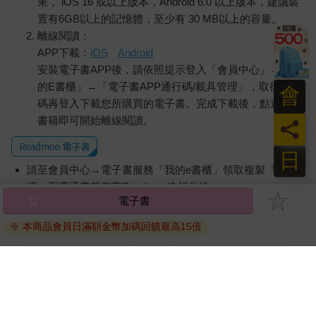
果， iOS 16 或以上版本，Android 6.0 以上版本，建議裝
置有6GB以上的記憶體，至少有 30 MB以上的容量。
離線閱讀：
APP下載：
iOS
Android
安裝電子書APP後，請依照提示登入「會員中心」→「我
的E書櫃」→「電子書APP通行碼/載具管理」，取得通行
會
碼再登入下載您所購買的電子書。完成下載後，點選任一
書籍即可開始離線閱讀。
員
日
請至會員中心→電子書服務「我的e書櫃」領取複製『兌換
碼』至電子書服務商Readmoo進行兌換。
電子書
退換貨須知：
※ 本商品會員日滿額金幣加碼回饋最高15倍
因版權保護，您在金石堂所購買的電子書僅能以金石堂專屬
的閱讀軟體開啟閱讀，無法以其他閱讀器或直接下載檔案。
依據「消費者保護法」第19條及行政院消費者保護處公告之
「通訊交易解除權合理例外情事適用準則」，非以有形媒介
提供之數位內容或一經提供即為完成之線上服務，經消費者
事先同意始提供。（如：電子書、電子雜誌、下載版軟體、