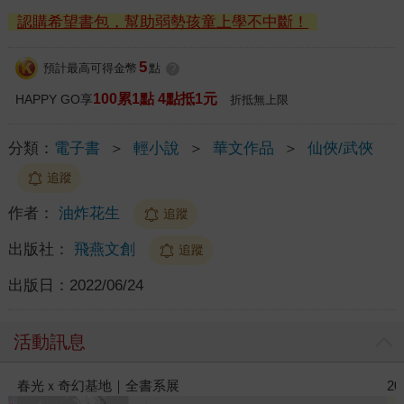
認購希望書包，幫助弱勢孩童上學不中斷！
5
預計最高可得金幣
點
?
100累1點 4點抵1元
HAPPY GO享
折抵無上限
分類：
電子書
＞
輕小說
＞
華文作品
＞
仙俠/武俠
追蹤
作者：
油炸花生
追蹤
出版社：
飛燕文創
追蹤
出版日：
2022/06/24
活動訊息
2026金石堂暑假漫博〈你好，我吃一點〉第二波