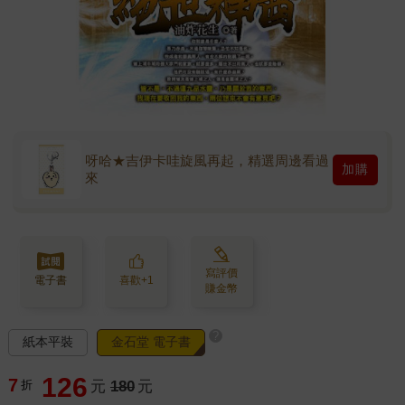
呀哈★吉伊卡哇旋風再起，精選周邊看過
加購
來
寫評價
電子書
喜歡+1
賺金幣
?
紙本平裝
金石堂 電子書
126
7
折
元
180
元