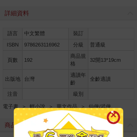
詳細資料
語言
中文繁體
裝訂
ISBN
9786263116962
分級
普通級
商品規
頁數
192
32開13*19cm
格
適讀年
出版地
台灣
全齡適讀
齡
注音
級別
電子書
＞
輕小說
＞
華文作品
＞
仙俠/武俠
商品評價