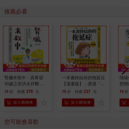
推薦必看
腎臟求救中：真希望
一本書終結你的拖延症
情緒
40歲之前洪永祥醫師
【漫畫版】：透過「小
把情
就告訴我這些事
行動」打開大腦的行動
誰都
379
237
79
折
特價
元
79
折
特價
元
79
折
開關，懶人也能變身
「行動派」的37個科
加入購物車
加入購物車
學方法
您可能會喜歡