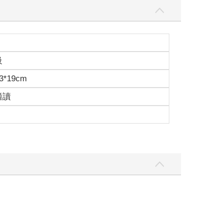
級
3*19cm
適讀