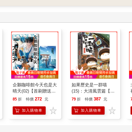
企鵝咖啡館今天也是大
如果歷史是一群喵
晴天(02)【首刷贈送
(15)：大清風雲篇【萌
「謹賀新年」收藏卡】
貓漫畫學歷史】
272
387
85
折
特價
元
79
折
特價
元
加入購物車
加入購物車