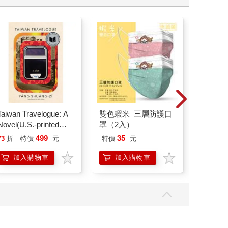
Taiwan Travelogue: A
雙色蝦米_三層防護口
希臘羅
Novel(U.S.-printed
罩（2入）
36：高
edition)
499
35
73
折
特價
元
特價
元
79
折
加入購物車
加入購物車
加