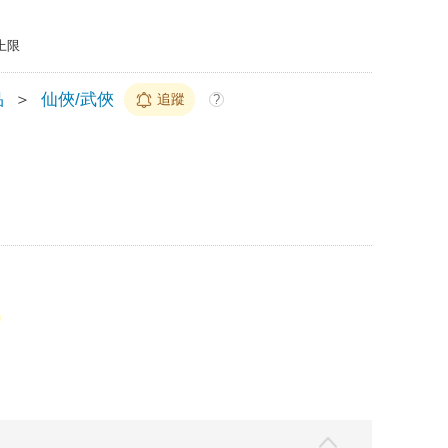
上限
品
＞
仙俠/武俠
追蹤
?