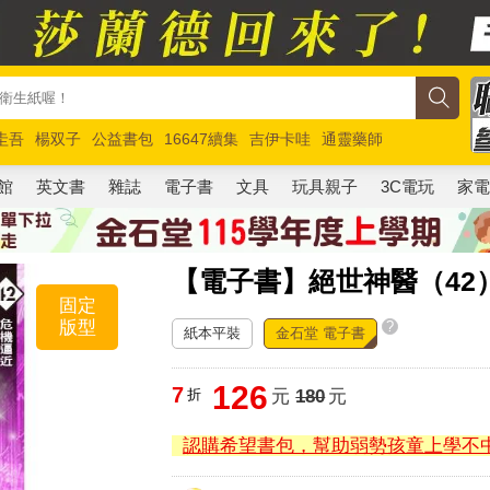
圭吾
楊双子
公益書包
16647續集
吉伊卡哇
通靈藥師
路邊攤新作
馬斯克
玩具總動員5
超慢跑
館
英文書
雜誌
電子書
文具
玩具親子
3C電玩
家
【電子書】絕世神醫（42
固定
版型
?
紙本平裝
金石堂 電子書
126
7
折
元
180
元
認購希望書包，幫助弱勢孩童上學不