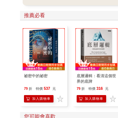
推薦必看
祕密中的祕密
底層邏輯：看清這個世
界的底牌
537
316
79
折
特價
元
79
折
特價
元
加入購物車
加入購物車
您可能會喜歡