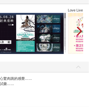
Love Live! 蓮之空女學院學園偶像俱樂部
心驚肉跳的感覺……
試藥……