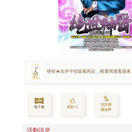
呀哈★吉伊卡哇旋風再起，精選周邊看過來
寫評價
電子書
喜歡+1
賺金幣
活動訊息