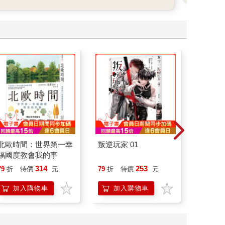
北歐時間：世界第一幸
叛逆玩家 01
叛逆玩家
福國度教會我的事
314
253
79
折
特價
元
79
折
特價
元
79
折
加入購物車
加入購物車
加