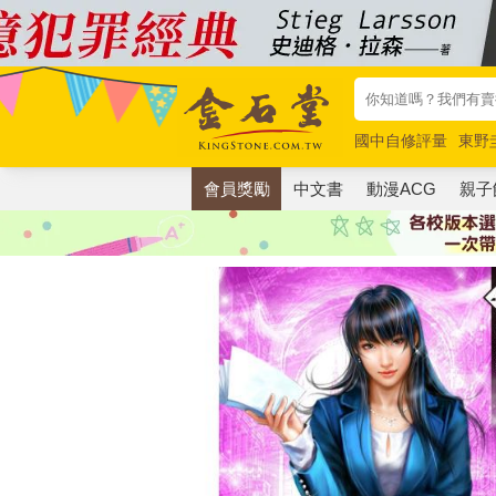
國中自修評量
東野
唯紅花綻放
奧德賽
會員獎勵
中文書
動漫ACG
親子