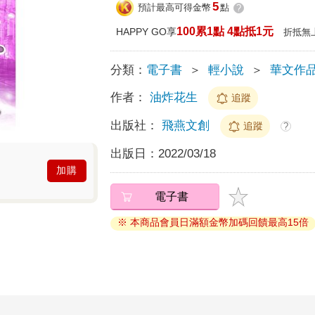
5
預計最高可得金幣
點
?
100累1點 4點抵1元
HAPPY GO享
折抵無
分類：
電子書
＞
輕小說
＞
華文作
作者：
油炸花生
追蹤
出版社：
飛燕文創
追蹤
?
出版日：
2022/03/18
加購
電子書
※ 本商品會員日滿額金幣加碼回饋最高15倍