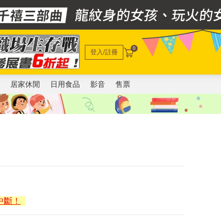
0
登入/註冊
電
居家休閒
日用食品
影音
售票
）
中斷！