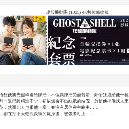
 (1995) 4K數位修復版
悟狂便將光靈峰送給陳浩，不但讓陳浩受寵若驚，鄭悟狂還給他一種
丹一道已經精進不少，卻依然看不出絲毫的端倪，於是他準備找人來
英，然而此人也跟他一樣，並沒有居住在主峰中……
，卻在拍下天乾流炎蟒的屍身後，被強者盯上……