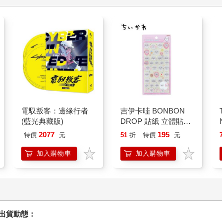
電馭叛客：邊緣行者
吉伊卡哇 BONBON
(藍光典藏版)
DROP 貼紙 立體貼紙
水晶貼紙 手帳貼 裝飾
2077
195
特價
元
51
折
特價
元
貼紙 手機貼紙 小八貓
兔兔 Chiikawa
加入購物車
加入購物車
握出貨動態：