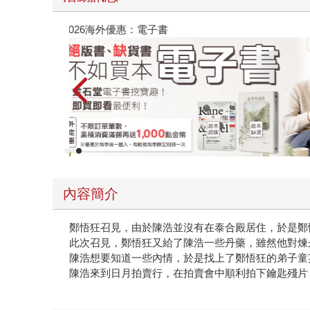
子書
攻殼機動隊
內容簡介
鄭悟狂召見，由於陳浩並沒有在泰合殿居住，於是鄭
此次召見，鄭悟狂又給了陳浩一些丹藥，雖然他對煉
陳浩想要知道一些內情，於是找上了鄭悟狂的弟子童
陳浩來到日月拍賣行，在拍賣會中順利拍下鑰匙殘片