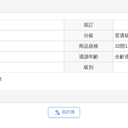
裝訂
分級
普通
商品規格
32開1
適讀年齡
全齡
級別
俠
寫評價