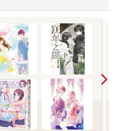
【
】
才
《惡
凡少
全
《心
姊和
還亂