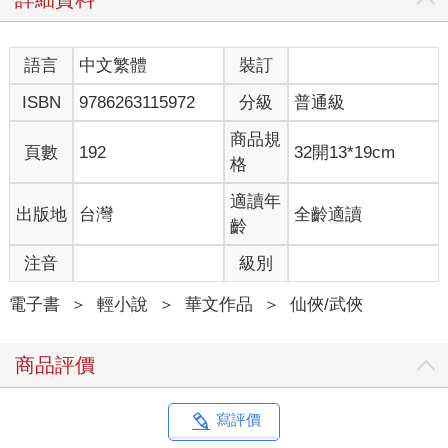
語言
中文繁體
裝訂
ISBN
9786263115972
分級
普通級
商品規
頁數
192
32開13*19cm
格
適讀年
出版地
台灣
全齡適讀
齡
注音
級別
電子書
＞
輕小說
＞
華文作品
＞
仙俠/武俠
商品評價
寫評價