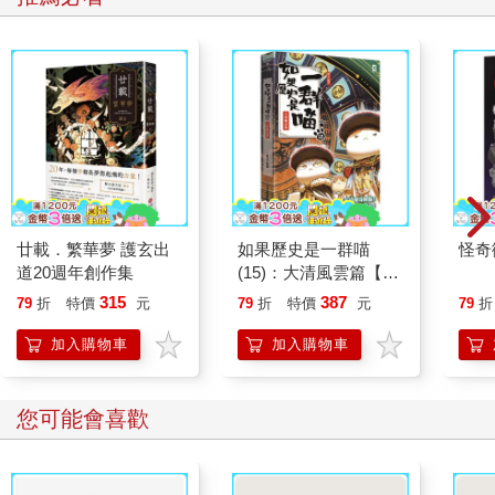
廿載．繁華夢 護玄出
如果歷史是一群喵
怪奇
道20週年創作集
(15)：大清風雲篇【萌
貓漫畫學歷史】
315
387
79
折
特價
元
79
折
特價
元
79
折
加入購物車
加入購物車
您可能會喜歡