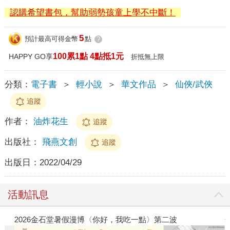
認購希望書包，幫助弱勢孩童上學不中斷！
5
預計最高可得金幣
點
?
100累1點 4點抵1元
HAPPY GO享
折抵無上限
分類：
電子書
＞
輕小說
＞
華文作品
＞
仙俠/武俠
追蹤
作者：
油炸花生
追蹤
出版社：
飛燕文創
追蹤
出版日：
2022/04/29
活動訊息
2026金石堂暑假漫博〈你好，我吃一點〉第二波
金