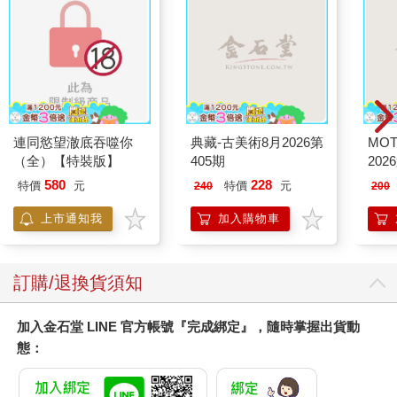
連同慾望澈底吞噬你
典藏-古美術8月2026第
MO
（全）【特裝版】
405期
202
580
228
特價
元
特價
元
240
200
上市通知我
加入購物車
訂購/退換貨須知
加入金石堂 LINE 官方帳號『完成綁定』，隨時掌握出貨動
態：