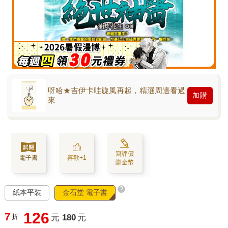
呀哈★吉伊卡哇旋風再起，精選周邊看過
加購
來
寫評價
電子書
喜歡+1
賺金幣
?
紙本平裝
金石堂 電子書
126
7
折
元
180
元