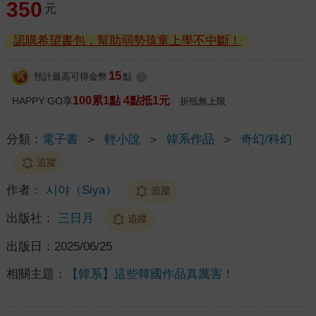
350
元
認購希望書包，幫助弱勢孩童上學不中斷！
15
預計最高可得金幣
點
?
100累1點 4點抵1元
HAPPY GO享
折抵無上限
分類：
電子書
＞
輕小說
＞
韓系作品
＞
奇幻/科幻
追蹤
作者：
시야（Siya）
追蹤
出版社：
三日月
追蹤
出版日：
2025/06/25
相關主題：
【韓系】這些韓國作品真厲害！