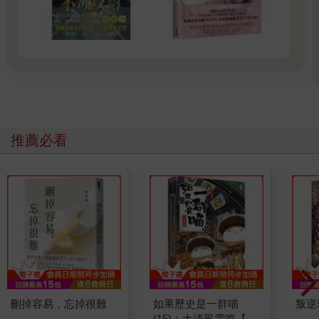
推薦必看
刪掉容易，忘掉很難
如果歷史是一群喵
叛逆
(15)：大清風雲篇【萌