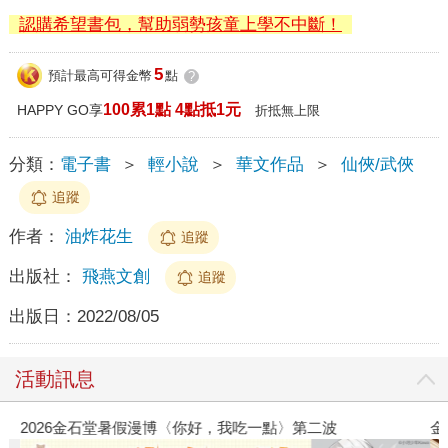
認購希望書包，幫助弱勢孩童上學不中斷！
5
預計最高可得金幣
點
?
100累1點 4點抵1元
HAPPY GO享
折抵無上限
分類：
電子書
＞
輕小說
＞
華文作品
＞
仙俠/武俠
追蹤
作者：
油炸花生
追蹤
出版社：
飛燕文創
追蹤
出版日：
2022/08/05
活動訊息
2026金石堂暑假漫博〈你好，我吃一點〉第二波
金