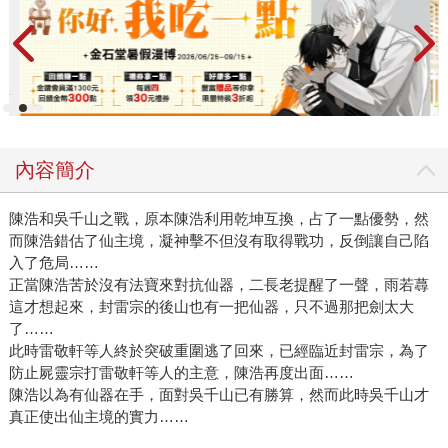
內容簡介
陳浩和吳千山之戰，原本陳浩利用乾坤互換，占了一點優勢，然
而陳浩錯估了仙主境，凝神擊不但沒有取得戰功，反倒讓自己陷
入了危局……
正當陳浩苦於沒有法寶來對抗仙器，二長老提醒了一聲，雨若蕁
這才想起來，封雷宗的後山也有一把仙器，只不過那把劍太大
了……
此時雷敬軒等人終於突破重圍逃了回來，已經臨近封雷宗，為了
防止屍靈宗打雷敬軒等人的主意，陳浩再度出面……
陳浩以為有仙器在手，面對吳千山已有勝算，然而此時吳千山才
真正使出仙主境的實力……