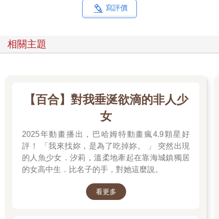
寫評價
相關主題
【百合】對我垂涎欲滴的非人少
女
2025年動畫播出，巴哈姆特動畫瘋4.9顆星好
評！ 「我來找妳，是為了吃掉妳。 」 突然出現
的人魚少女．汐莉，溫柔地牽起在靠海城鎮獨居
的女高中生．比名子的手，對她這麼說。
看更多