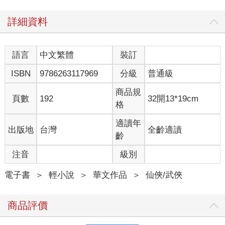
詳細資料
語言
中文繁體
裝訂
ISBN
9786263117969
分級
普通級
商品規
頁數
192
32開13*19cm
格
適讀年
出版地
台灣
全齡適讀
齡
注音
級別
電子書
＞
輕小說
＞
華文作品
＞
仙俠/武俠
商品評價