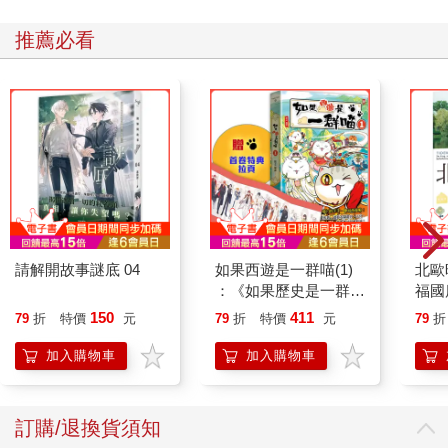
推薦必看
請解開故事謎底 04
如果西遊是一群喵(1)
北歐
：《如果歷史是一群
福國
喵》作者最新力作，附
150
411
79
折
特價
元
79
折
特價
元
79
折
【首卷特典】拉頁
加入購物車
加入購物車
訂購/退換貨須知