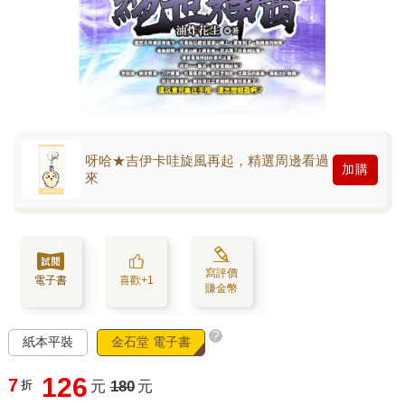
呀哈★吉伊卡哇旋風再起，精選周邊看過
加購
來
寫評價
電子書
喜歡+1
賺金幣
?
紙本平裝
金石堂 電子書
126
7
折
元
180
元