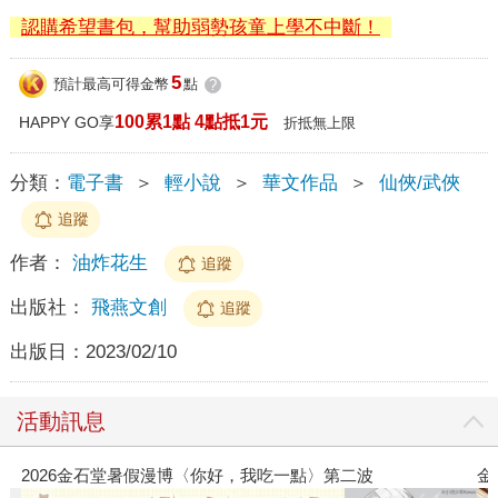
認購希望書包，幫助弱勢孩童上學不中斷！
5
預計最高可得金幣
點
?
100累1點 4點抵1元
HAPPY GO享
折抵無上限
分類：
電子書
＞
輕小說
＞
華文作品
＞
仙俠/武俠
追蹤
作者：
油炸花生
追蹤
出版社：
飛燕文創
追蹤
出版日：
2023/02/10
活動訊息
2026金石堂暑假漫博〈你好，我吃一點〉第二波
金