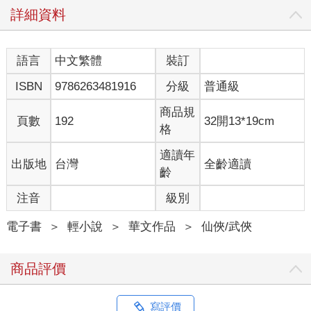
詳細資料
語言
中文繁體
裝訂
ISBN
9786263481916
分級
普通級
商品規
頁數
192
32開13*19cm
格
適讀年
出版地
台灣
全齡適讀
齡
注音
級別
電子書
＞
輕小說
＞
華文作品
＞
仙俠/武俠
商品評價
寫評價