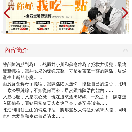
內容簡介
雖然陳浩點到為止，然而井小川和蘇念錦為了拯救井悅兒，最終
雙雙犧牲，讓井悅兒的魂魄完整，可是看著這一幕的陳浩，居然
產生出新的心魔……
由於蘇念錦母子犧牲，讓陳浩陷入迷惘，懷疑自己的道心，此時
一條漆黑絲線，不知從何而來，居然鑽進陳浩的體內……
又是心魔，又是表心魔，現在還來漆黑絲線，一怒之下，陳浩進
入聞仙鼎，開始用紫薇天火炙烤己身，甚至是識海……
陳浩利用仙王山的傳送陣法，將那些故人傳送到紫霄大陸，同時
也把木夢影和秦弒傳送過來……