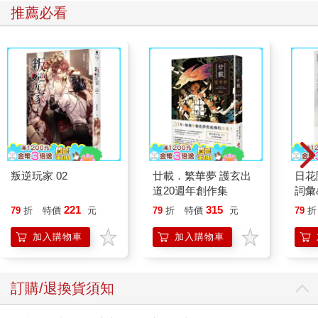
推薦必看
叛逆玩家 02
廿載．繁華夢 護玄出
日花
道20週年創作集
詞彙
221
315
79
折
特價
元
79
折
特價
元
79
折
加入購物車
加入購物車
訂購/退換貨須知