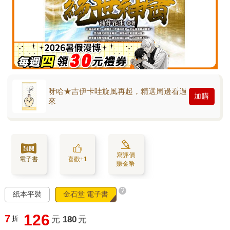
呀哈★吉伊卡哇旋風再起，精選周邊看過
加購
來
寫評價
電子書
喜歡+1
賺金幣
?
紙本平裝
金石堂 電子書
126
7
折
元
180
元