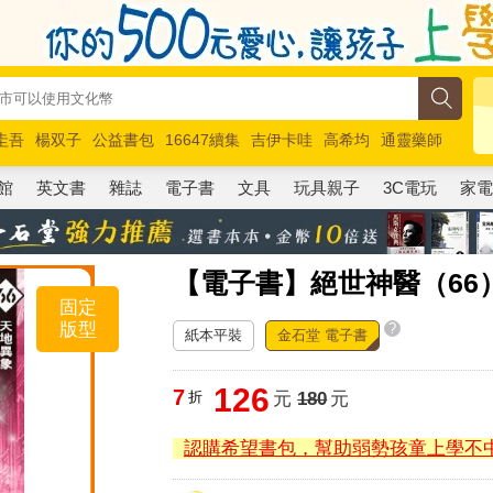
圭吾
楊双子
公益書包
16647續集
吉伊卡哇
高希均
通靈藥師
路邊攤新作
馬斯克
玩具總動員5
超慢跑
館
英文書
雜誌
電子書
文具
玩具親子
3C電玩
家
【電子書】絕世神醫（66
固定
版型
?
紙本平裝
金石堂 電子書
126
7
折
元
180
元
認購希望書包，幫助弱勢孩童上學不