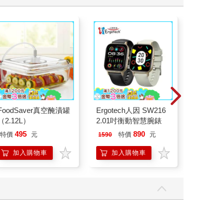
FoodSaver真空醃漬罐
Ergotech人因 SW216
Tamag
（2.12L）
2.01吋衡動智慧腕錶
塔麻可吉
園系列
495
890
18
特價
元
特價
元
特價
1590
地冰雪
加入購物車
加入購物車
加