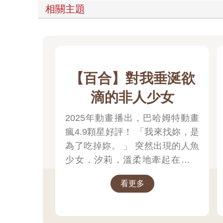
相關主題
【百合】對我垂涎欲
滴的非人少女
2025年動畫播出，巴哈姆特動畫
瘋4.9顆星好評！ 「我來找妳，是
為了吃掉妳。 」 突然出現的人魚
少女．汐莉，溫柔地牽起在靠海
城鎮獨居的女高中生．比名子的
看更多
手，對她這麼說。