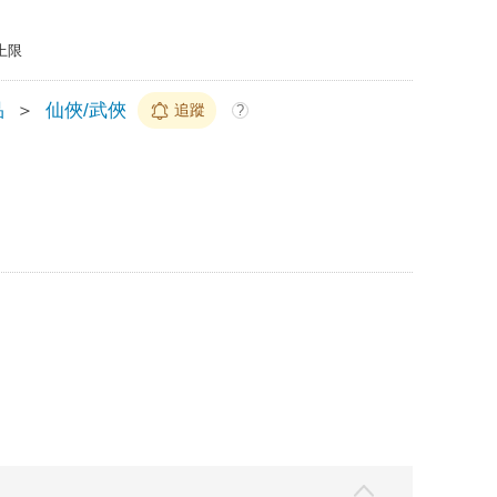
上限
品
＞
仙俠/武俠
追蹤
?