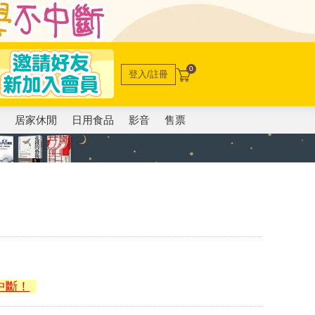
0
登入/註冊
電
居家休閒
日用食品
影音
售票
）
中斷！