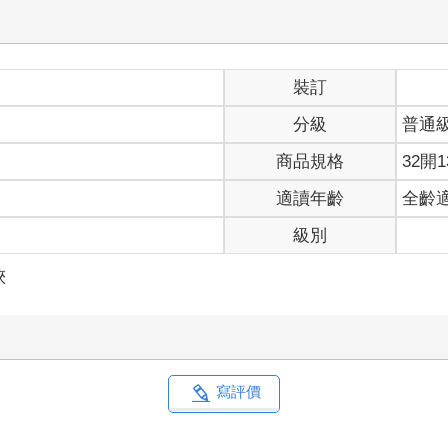
裝訂
分級
普通
商品規格
32開1
適讀年齡
全齡
級別
俠
寫評價