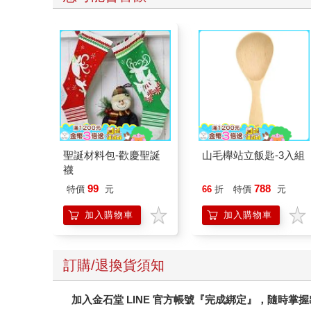
聖誕材料包-歡慶聖誕
山毛櫸站立飯匙-3入組
襪
99
788
特價
元
66
折
特價
元
加入購物車
加入購物車
訂購/退換貨須知
加入金石堂 LINE 官方帳號『完成綁定』，隨時掌