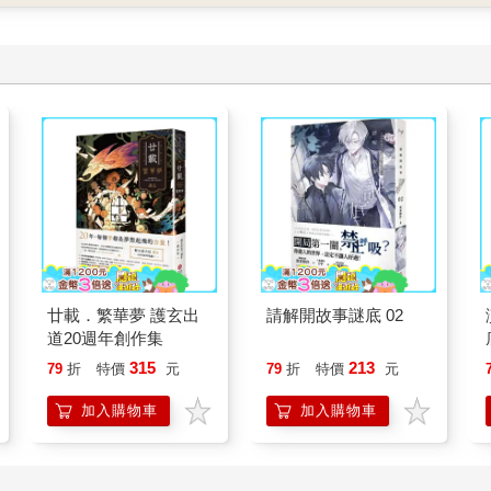
廿載．繁華夢 護玄出
請解開故事謎底 02
道20週年創作集
315
213
79
折
特價
元
79
折
特價
元
加入購物車
加入購物車