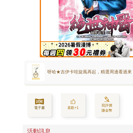
呀哈★吉伊卡哇旋風再起，精選周邊看過來
寫評價
電子書
喜歡+1
賺金幣
活動訊息