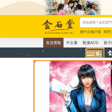
國中自修評量
東野
唯紅花綻放
奧德賽
會員獎勵
中文書
動漫ACG
親子