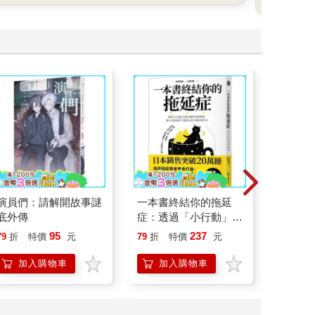
演員們：請解開故事謎
一本書終結你的拖延
請解開故
底外傳
症：透過「小行動」打
開大腦的行動開關，懶
95
237
79
折
特價
元
79
折
特價
元
79
折
人也能變身「行動派」
的37個科學方法
加入購物車
加入購物車
加