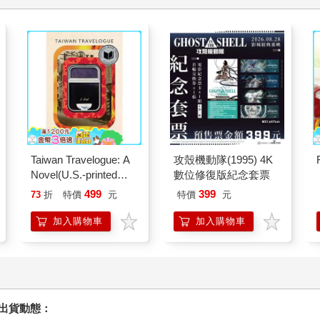
Taiwan Travelogue: A
攻殼機動隊(1995) 4K
Novel(U.S.-printed
數位修復版紀念套票
edition)
499
399
73
折
特價
元
特價
元
加入購物車
加入購物車
握出貨動態：