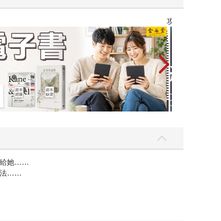
攻殼機動隊 (1995) 4K數位修復版
給她……
法……