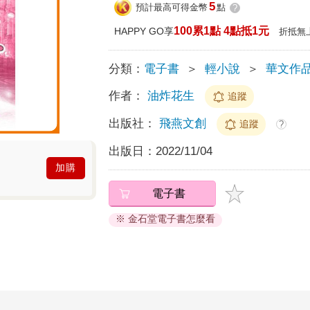
5
預計最高可得金幣
點
?
100累1點 4點抵1元
HAPPY GO享
折抵無
分類：
電子書
＞
輕小說
＞
華文作
作者：
油炸花生
追蹤
出版社：
飛燕文創
追蹤
?
出版日：
2022/11/04
加購
電子書
※ 金石堂電子書怎麼看