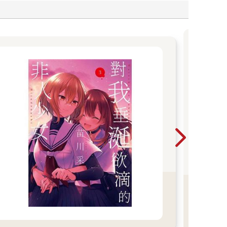
2
202
早上
開賣
販售
20
券券