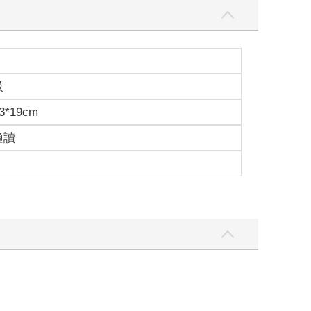
級
3*19cm
適讀