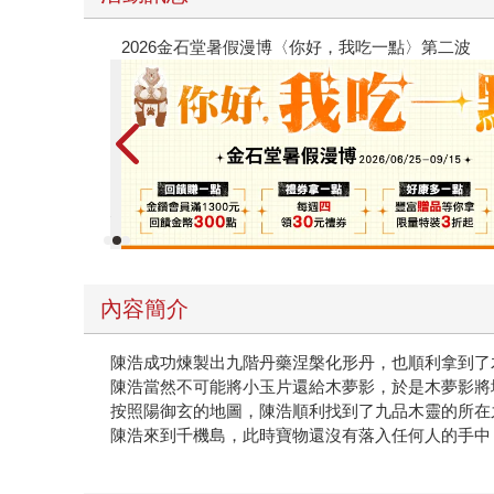
6金石堂暑假漫博〈你好，我吃一點〉第二波
內容簡介
陳浩成功煉製出九階丹藥涅槃化形丹，也順利拿到了
陳浩當然不可能將小玉片還給木夢影，於是木夢影將
按照陽御玄的地圖，陳浩順利找到了九品木靈的所在
陳浩來到千機島，此時寶物還沒有落入任何人的手中