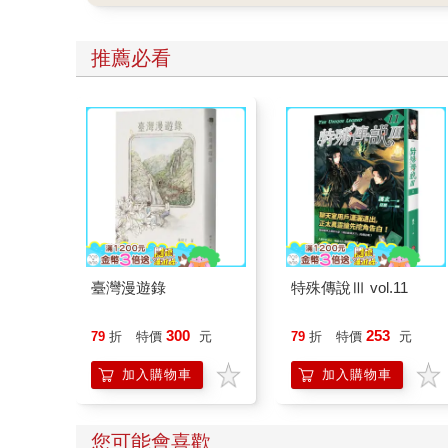
推薦必看
臺灣漫遊錄
特殊傳說Ⅲ vol.11
300
253
79
折
特價
元
79
折
特價
元
加入購物車
加入購物車
您可能會喜歡