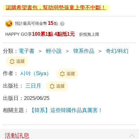
認購希望書包，幫助弱勢孩童上學不中斷！
15
預計最高可得金幣
點
?
100累1點 4點抵1元
HAPPY GO享
折抵無上限
分類：
電子書
＞
輕小說
＞
韓系作品
＞
奇幻/科幻
追蹤
作者：
시야（Siya）
追蹤
出版社：
三日月
追蹤
出版日：
2025/06/25
相關主題：
【韓系】這些韓國作品真厲害！
活動訊息