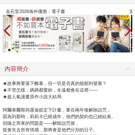
金石堂2026海外優惠：電子書
攻
內容簡介
★故事將要落下帷幕，但一切是否真的能順利發展？
★不管怎樣，媽媽都愛妳，永遠都會在這裡——
★超人氣漫畫原作小說大結局
阿爾泰爾斯與露迪婭定下計畫，要在兩年後解除詛咒，
因為到那時，莉莉卡已經成年，他們的契約也已經結束。
但隨之而來的問題是——解除詛咒後，
龍會失去所有情感，那將會是他們分別的日子。