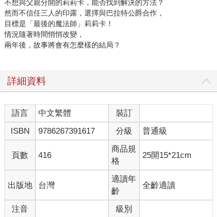
不想與父親分開的莉莉卡，能否找到解決的方法？
然而不信任三人的印露，選擇與巴拉特公爵合作，
目標是「最後的魔法師」莉莉卡！
情況隨著時間悄悄改變，
兩年後，故事將會有怎麼樣的結局？
詳細資料
語言
中文繁體
裝訂
ISBN
9786267391617
分級
普通級
商品規
頁數
416
25開15*21cm
格
適讀年
出版地
台灣
全齡適讀
齡
注音
級別