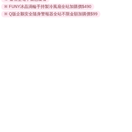
※ FUNY冰晶渦輪手持製冷風扇全站加購價$490
的閱讀軟體開啟閱讀，無法以其他閱讀器或直接下載檔案。
依據「消費者保護法」第19條及行政院消費者保護處公告之
※ Q版企鵝安全隨身警報器全站不限金額加購價$99
「通訊交易解除權合理例外情事適用準則」，非以有形媒介
提供之數位內容或一經提供即為完成之線上服務，經消費者
事先同意始提供。（如：電子書、電子雜誌、下載版軟體、
虛擬商品…等），
不受「網購服務需提供七日鑑賞期」的限
制
。為維護您的權益，建議您先使用「試閱」功能後再付款
購買。