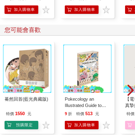
加入購物車
加入購物車
您可能會喜歡
驀然回首(藍光典藏版)
Pokecology an
【電
Illustrated Guide to
真摯
Pokemon Ecology
員帶
1550
513
特價
元
9
折
特價
元
特價
(Pokemon Pikachu
～(第
Press)
預購限定
加入購物車