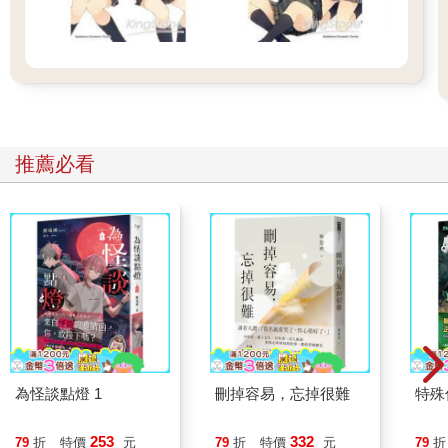
推薦必看
為怪談點燈 1
刪掉容易，忘掉很難
特殊傳
253
332
79
折
特價
元
79
折
特價
元
79
折