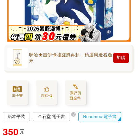
呀哈★吉伊卡哇旋風再起，精選周邊看過
加購
來
寫評價
電子書
喜歡+1
賺金幣
?
紙本平裝
金石堂 電子書
Readmoo 電子書
350
元