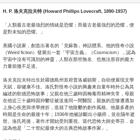
H. P.
洛夫克拉夫特
(Howard Phillips Lovecraft, 1890-1937)
「人類最古老最強烈的情緒是恐懼；而最古老最強烈的恐懼，便
是對未知的恐懼。」
美國小說家，創造出著名的「克蘇魯」神話體系。他的怪奇小說
（Weird fiction）發展出一套「宇宙主義」（Cosmicism），認為
宇宙中沒有可識別的神靈，人類在那些無名、也無法形容的龐大
力量前微不足道。
洛夫克拉夫特出生於羅德島州首府普洛威頓斯，自幼便展現文學
天賦，卻健康不佳。洛氏對怪奇小說的興趣來自童年時外公為其
編述的歌德恐怖故事；父親在他三歲時因梅毒而精神失常，母親
在他近三十歲時因抑鬱症被送進同一間醫院，親族的悲慘遭遇加
上身心疾患與求學挫折，造就了他陰鬱的創作風格。他最多產的
時期是生命的最後十年；1936年他被診斷出小腸癌，並在隔年逝
世。洛氏死後，著作才開始受到重視。當代恐怖大師史蒂芬．金
認為他是「二十世紀最偉大的古典恐怖故事作家」。