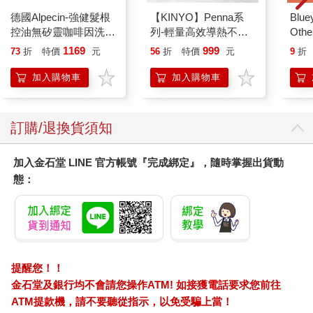
印第安人還古老的詭異石造祭壇旁進行審判。在離奇日子到來
德國Alpecin-強健髮根
【KINYO】Penna系
Blue
前，那原本不是會鬧鬼的樹林，裡頭的奇異幽暗也從不恐怖。接
控油無矽靈咖啡因洗髮
列-輕量高效導熱不沾
Other
著就出現了那道高掛天頂的白雲，還有空中的一連串爆炸，以及
凝露375ml/瓶-C1強健
平煎鍋30cm
Stori
1169
999
從遠方樹林裡的山谷冒出的煙柱。到了晚上，全阿克罕都聽說有
73
折
特價
元
56
折
特價
元
9
折
髮根(護髮洗髮精/男士
Hoor
塊巨岩撞進了內罕．賈德納家水井旁邊的地上。立在枯萎荒原出
調理頭皮洗髮液/0矽靈
加入購物車
加入購物車
現處的，就是那棟房子──座落在那片豐饒花園和果樹園中間、屬
滋潤洗頭髮水/一般髮
於內罕．賈德納的那棟白色漂亮房子……
質適用)
（未完待續，欲知後事請閱讀本書）
訂購/退換貨須知
加入金石堂 LINE 官方帳號『完成綁定』，隨時掌握出貨動
態：
提醒您！！
金石堂及銀行均不會請您操作ATM! 如接獲電話要求您前往
ATM提款機，請不要聽從指示，以免受騙上當！