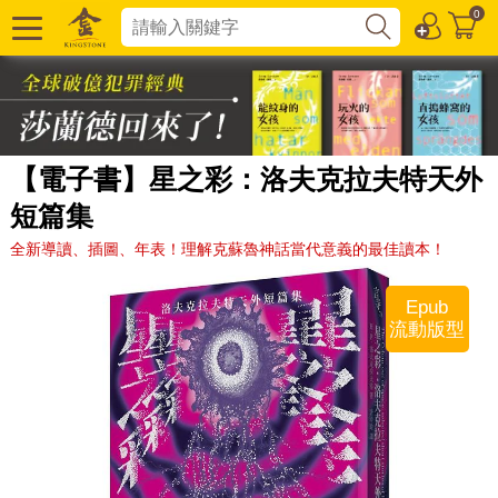
0
【電子書】星之彩：洛夫克拉夫特天外
短篇集
全新導讀、插圖、年表！理解克蘇魯神話當代意義的最佳讀本！
Epub
流動版型