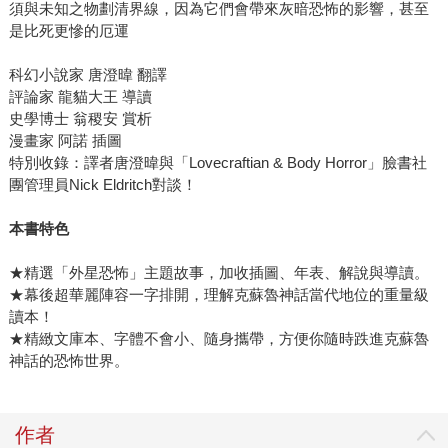
須與未知之物劃清界線，因為它們會帶來灰暗恐怖的影響，甚至
是比死更慘的厄運
科幻小說家 唐澄暐 翻譯
評論家 龍貓大王 導讀
史學博士 翁稷安 賞析
漫畫家 阿諾 插圖
特別收錄：譯者唐澄暐與「Lovecraftian & Body Horror」臉書社
團管理員Nick Eldritch對談！
本書特色
★精選「外星恐怖」主題故事，加收插圖、年表、解說與導讀。
★幕後超華麗陣容一字排開，理解克蘇魯神話當代地位的重量級
讀本！
★精緻文庫本、字體不會小、隨身攜帶，方便你隨時跌進克蘇魯
神話的恐怖世界。
作者