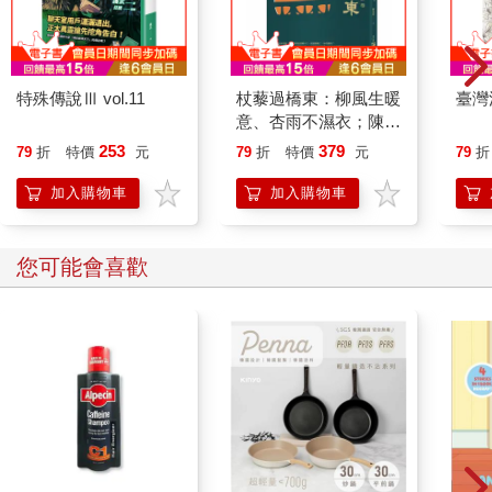
要消失，令他放下了心中大石。它們最好現在就淹在水底──從離
奇日子那時候就全都該淹進水底。他嘶啞的聲音隨著這句開場白
而低沉下來，同時他身體前傾，右手食指顫巍巍地、引人注目地
指了起來。
特殊傳說Ⅲ vol.11
杖藜過橋東：柳風生暖
臺灣
我就是在那時聽到這故事；漫無邊際的話語在耳邊不停低聲刮
意、杏雨不濕衣；陳亮
擦，令我即便身在夏日也不停顫抖。我經常得將阿米從漫無邊際
恭談以心轉境的適齡漫
253
379
79
折
特價
元
79
折
特價
元
79
折
中拉回來，拼湊他從那群教授的談話中勉強學舌記住的科學見
想
解，或者修補他故事中邏輯連貫的破碎處。他講完後，我就不再
加入購物車
加入購物車
懷疑他的心智是否已些許斷裂，對於阿克罕居民不願多談枯萎荒
野一事，我也不再感覺意外。我連忙在日落前趕回旅館，不想要
走在戶外時還讓星星出現在頭頂天空上；第二天我便返回波士頓
您可能會喜歡
辭職。我再也無法走近那片黯淡混亂的老森林與斜坡，也無法再
次面對那片灰色的枯萎荒野，以及荒野上在那倒塌的磚石旁深深
裂開的黑色井口。水庫很快就會蓋好，所有上古的祕密將會永遠
安置在深水下。但即便到那時，我也不覺得自己會想在晚上造訪
那鄉間──至少，不會在那些邪惡的星辰出來時；而且不管別人怎
麼利誘脅迫，都沒辦法逼我喝下阿克罕城新供應的用水。
老阿米說，全都是從隕石開始的。出事以前，這裡打從女巫審判
以來就不再有鄉野傳奇，即便是那時候，西邊這片樹林也沒有米
斯卡托尼克那座小島的一半可怕，當時島上可是有惡魔在一座比