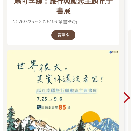
馬可孛羅：旅行與勵志主題電子
眠的地方。它實在太像薩爾瓦托．羅薩的風景畫；太像恐怖故事
書裡那些禁忌的木版畫。
書展
但這一切都還沒像枯萎荒原那麼糟。打從我在一片開闊的谷底偶
2026/7/25 ~ 2026/9/6 單書85折
然到達那荒原時，我就明白了這一點；因為沒有別的名字更適合
這裡，或者說沒有別的什麼更適合叫這名字。彷彿當初詩人就是
看到了這裡才造出這個組詞似的。當我看著它時心想，這一定是
看更多
火災所致；但為何沒有一丁點新的植物，從這片光天化日下擴展
了整整五畝、像酸液在林野間蝕出的一大片灰色荒蕪上長出來
呢？這片荒蕪大半坐落在古道北方，但有一小部分侵占路的另一
側。我出於一種古怪感覺而不願靠近，最後是因為工作才逼我穿
過此地。在那片廣闊的區域內沒有任何植被，只有一種似乎從沒
被風吹動的細小灰色沙土或塵埃。靠近那一帶的樹木普遍多病而
難以茁壯，而在邊界上許多枯死的樹幹就那麼立著或倒著腐朽。
當我快步走過時，我在右手邊看到一座老煙囪和地窖倒塌後剩下
的磚石，還有廢井的巨大黑色深淵，裡頭汙濁發臭的水氣擾動著
日光，使它呈現出奇妙的色彩。相比之下，連另一頭那片漫長陰
暗的樹林坡地都算宜人，因此阿克罕人害怕的低語也不再令我驚
愕。附近沒有房屋或廢墟；就算在早前的日子裡，那地方應該也
是一樣遙遠孤寂。到了黃昏時分，我不敢再度穿越那片不祥之
地，只能從南面那條彎路迂迴繞返鎮上。我茫茫然地希望雲朵聚