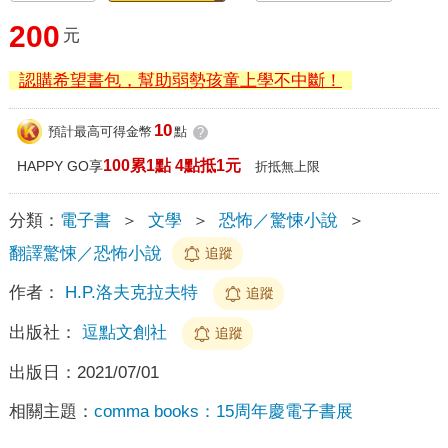
200
元
認購希望書包，幫助弱勢孩童上學不中斷！
10
預計最高可得金幣
點
?
100累1點 4點抵1元
HAPPY GO享
折抵無上限
分類：
電子書
＞
文學
＞
恐怖／驚悚小說
＞
翻譯驚悚／恐怖小說
追蹤
作者：
H.P.洛夫克拉夫特
追蹤
出版社：
逗點文創社
追蹤
出版日：
2021/07/01
相關主題：
comma books：15周年慶電子書展