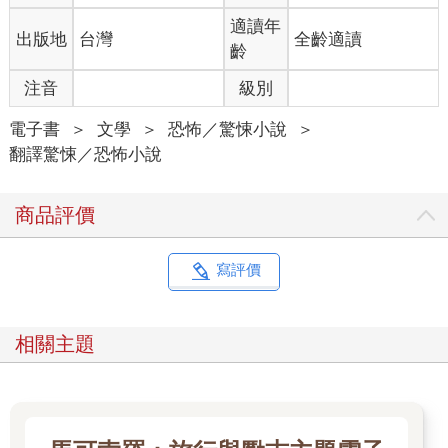
天光、起著漣漪的藍色水面下止息。那段離奇日子的祕密也將和
適讀年
出版地
台灣
全齡適讀
深處的祕密合而為一；與古老海洋隱藏的傳說、與地球初始的所
齡
有謎團合而為一。
當我走入眾山丘溪谷為新水庫勘察環境時，他們跟我說這地方很
注音
級別
邪門。他們是在阿克罕跟我說起這件事，而那又是座非常古老而
充斥巫術傳說的城鎮，所以我心想，所謂的邪門應該是幾個世紀
電子書
＞
文學
＞
恐怖／驚悚小說
＞
以來老太婆悄悄講給小孩聽的東西。「枯萎荒原」這名字在我聽
翻譯驚悚／恐怖小說
來實在怪異又誇張，令我不禁納悶它怎麼會進到一群清教徒的民
間傳說裡。等到親眼看過那朝西交雜的陰暗峽谷與斜坡之後，我
商品評價
就不再覺得有什麼好納悶的，剩下還令我不解的，就只有事物背
後的古老謎團。我看到那片景色時還是早晨，卻始終陰影四伏。
這裡的樹木長得太密集，而且和新英格蘭任一片健康的樹林相
寫評價
比，樹幹都太粗了。林間昏暗的小徑實在過於安靜，濕冷苔蘚和
長年腐植鋪成的地表又太柔軟。
開闊地帶只有寥寥幾間坡地農場，多半沿舊道路分布；有些農場
相關主題
的建築都還立著，有些只剩一兩棟，有些只剩單一根煙囪或一塊
早早被填滿的地窖。雜草荊棘蔓延，鬼鬼祟祟的野東西在矮樹叢
裡沙沙作響。一片令人心神不寧而沉悶的朦朧覆蓋在一切之上；
一種怪誕不真實的觸感，就好像眼中所見的透視感和明暗對比有
什麼關鍵要素出了錯。難怪那些外來客待不住，因為這不是能成