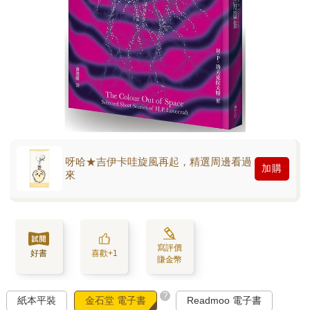
呀哈★吉伊卡哇旋風再起，精選周邊看過
加購
來
寫評價
好書
喜歡+1
賺金幣
?
紙本平裝
金石堂 電子書
Readmoo 電子書