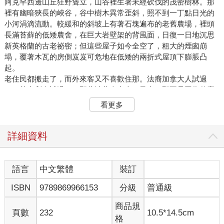
阿克罕西邊山丘狂野聳立，山谷裡生著未經砍伐的茂密樹林。那
裡有幽暗狹長的峽谷，谷中樹木異常歪斜，照不到一丁點日光的
小河涓滴流動。較緩和的斜坡上有著石塊遍布的老舊農場，裡頭
長滿苔蘚的低矮農舍，在巨大岩壁架的背風面，日復一日地沉思
新英格蘭的古老祕密；但這些屋子如今全空了，粗大的煙囪崩
塌，覆著木瓦的房側岌岌可危地在低矮的兩折式屋頂下膨脹凸
起。
老住民都搬走了，而外來客又不喜歡住那。法裔加拿大人試過
了、義大利人試過了、那些波蘭人也來了又走。那不是因為什麼
看得見、聽得到、摸得著的事物，而是因為某種想像中的東西。
看更多
這地方不適合發揮想像力，入夜也無法帶來平和夢境。應該就是
這東西趕走了那些外來客，畢竟老頭子阿米．皮爾斯可從沒跟他
們提起那些離奇日子的記憶。多年來腦袋都有點怪怪的阿米，是
詳細資料
唯一還留著的人，或者說唯一還會講起那段離奇日子的人；而他
膽敢這麼做，是因為他家實在太靠近阿克罕周遭的空曠原野和旅
人常走的路。
語言
中文繁體
裝訂
曾經有過一條路跨過山丘、穿過山谷，在如今那片枯萎荒原間筆
ISBN
9789869966153
分級
普通級
直行進；但人們不再用那條路，建了一條朝南彎曲繞遠的新路。
逐漸回歸荒地而長出的野草間，還是可以找到舊路痕跡，就算今
商品規
後半座山谷都將因新水庫而淹沒，其中有些痕跡也無疑會留存下
頁數
232
10.5*14.5cm
格
來。屆時，那片幽暗的樹林將會被砍平，枯萎荒原也會在那映著