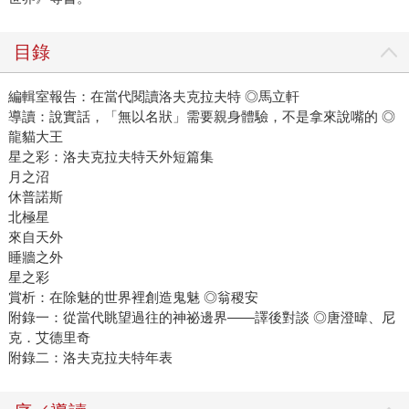
目錄
編輯室報告：在當代閱讀洛夫克拉夫特 ◎馬立軒
導讀：說實話，「無以名狀」需要親身體驗，不是拿來說嘴的 ◎
龍貓大王
星之彩：洛夫克拉夫特天外短篇集
月之沼
休普諾斯
北極星
來自天外
睡牆之外
星之彩
賞析：在除魅的世界裡創造鬼魅 ◎翁稷安
附錄一：從當代眺望過往的神祕邊界――譯後對談 ◎唐澄暐、尼
克．艾德里奇
附錄二：洛夫克拉夫特年表