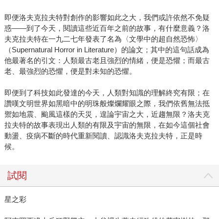
即便洛夫克拉夫特對創作的影響如此之大，我們或許依然不免疑
惑――到了今天，閱讀這些近百年之前的故事，有什麼意義？洛
夫克拉夫特在一九二七年發表了名為〈文學中的超自然恐怖〉
（Supernatural Horror in Literature）的論文；其中的這句話成為
他最著名的引文：人類最古老且強烈的情緒，便是恐懼；而最古
老、最強烈的恐懼，便是對未知的恐懼。
即便到了科技如此發達的今天，人類對知識的理解終究有限；在
讚嘆文明世界如黑暗中的明珠般燦爛耀眼之際，我們依舊無法抵
禦如地震、颱風這樣的天災，遑論宇宙之大，近趨無限？洛夫克
拉夫特的故事表現出人類的有限及宇宙的無限，在如今這個社會
動盪、疫病不斷的時代重新閱讀、認識洛夫克拉夫特，正是時
候。
試閱
星之彩