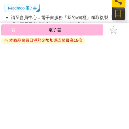
員
日
請至會員中心→電子書服務「我的e書櫃」領取複製『兌換
碼』至電子書服務商Readmoo進行兌換。
退換貨須知：
因版權保護，您在金石堂所購買的電子書僅能以金石堂專屬
的閱讀軟體開啟閱讀，無法以其他閱讀器或直接下載檔案。
依據「消費者保護法」第19條及行政院消費者保護處公告之
「通訊交易解除權合理例外情事適用準則」，非以有形媒介
提供之數位內容或一經提供即為完成之線上服務，經消費者
事先同意始提供。（如：電子書、電子雜誌、下載版軟體、
虛擬商品…等），
不受「網購服務需提供七日鑑賞期」的限
制
。為維護您的權益，建議您先使用「試閱」功能後再付款
購買。