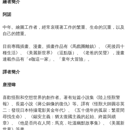
繪者簡介
阿諾
中年。繪圖工作者，經常哀嘆著工作的繁重、生命的沉重，以及
自己的體重。
目前專職插畫、漫畫。插畫作品有《馬戲團離鎮》、《死後四十
種生活》、《美麗新世界》（逗點版）、《老爸的笑聲》，漫畫
連載作品有「e咖這一家」、「童年大冒險」。
譯者簡介
唐澄暐
喜歡怪獸和空想世界的創作者。著有短篇小說集《陸上怪獸警
報》、長篇小說《蔣公銅像的復仇》等。譯有《怪獸大師圓谷英
二：發現日本特攝電影黃金年代》、《五十億年的孤寂：繁星間
尋找生命》、《錫安主義：猶太復國主義的起始、終篇與續
章》、《他是否尚在人間：馬克．吐溫幽默故事集》、《美麗新
世界》等書。