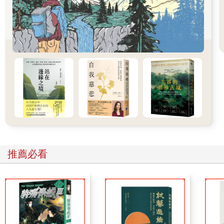
攏起來，因為一種對頭頂天上深沉虛空的古怪恐懼感，已不知不
覺湧入我心中。晚上，我向阿克罕的老居民問起了枯萎荒原，以
及許多人聽了只是咕噥著閃爍其詞的「離奇日子」到底是什麼意
思，然而我得不到什麼好答案，只聽說所有的神祕事件都比我本
來想像的還要晚近。那根本不是什麼古老傳說，而是講述者有生
之年的事。那件事發生在八〇年代，有一家人失蹤或是被殺了。
講這些事的人都沒辦法講得確切；因為他們都叫我不要理老頭子
阿米．皮爾斯講的那些瘋話，所以我一聽說他獨自住在樹林開始
茂密處一間搖搖欲墜的農舍裡，第二天早上便去找他。那是一片
令人生畏的古老地帶，已經開始滲出微弱的有毒臭氣，纏繞著那
些佇立太久的房屋。我不停敲門才叫醒了這位長者，而當他怯生
生曳步來到門前時，我可以看出他見到我並不開心。他沒有我預
想的那麼衰弱；但他的雙眼以一種古怪的方式低垂著，凌亂的衣
服和白鬍子讓他看起來十分憔悴憂鬱。我不知道要怎麼讓他講起
推薦必看
他遇上的怪事，便假裝是來談生意；告訴他我來勘察，並以一些
模稜兩可的問題問起這一帶的事。他比我起初的印象還要來得更
聰明有教養，而且很快就能像我在阿克罕攀談過的隨便哪個人那
樣清楚狀況。他跟我在水庫預定地這一帶見過的其他鄉下人都不
一樣。對於那幾哩長的老樹林和農田要被淹沒，他一句抗議也沒
有，但如果他家在未來這片湖泊的範圍內，他可能就會出聲了。
他表現出來的就只有寬慰；他漫遊了一輩子的這片黑暗古老山谷