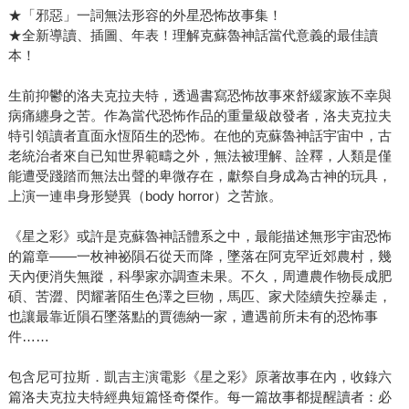
★「邪惡」一詞無法形容的外星恐怖故事集！
★全新導讀、插圖、年表！理解克蘇魯神話當代意義的最佳讀
本！
生前抑鬱的洛夫克拉夫特，透過書寫恐怖故事來舒緩家族不幸與
病痛纏身之苦。作為當代恐怖作品的重量級啟發者，洛夫克拉夫
特引領讀者直面永恆陌生的恐怖。在他的克蘇魯神話宇宙中，古
老統治者來自已知世界範疇之外，無法被理解、詮釋，人類是僅
能遭受踐踏而無法出聲的卑微存在，獻祭自身成為古神的玩具，
上演一連串身形變異（body horror）之苦旅。
《星之彩》或許是克蘇魯神話體系之中，最能描述無形宇宙恐怖
的篇章――一枚神祕隕石從天而降，墜落在阿克罕近郊農村，幾
天內便消失無蹤，科學家亦調查未果。不久，周遭農作物長成肥
碩、苦澀、閃耀著陌生色澤之巨物，馬匹、家犬陸續失控暴走，
也讓最靠近隕石墜落點的賈德納一家，遭遇前所未有的恐怖事
件……
包含尼可拉斯．凱吉主演電影《星之彩》原著故事在內，收錄六
篇洛夫克拉夫特經典短篇怪奇傑作。每一篇故事都提醒讀者：必