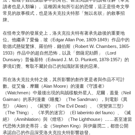
讀者也是人類嘛）。這種因未知所引起的恐懼，這正是怪奇文學
常見的故事模式，也是洛夫克拉夫特那「無以名狀」的敘事招
牌。
在怪奇文學的發展史上，洛夫克拉夫特有著承先啟後的重要地
位。他繼承了愛倫．坡（Edgar Allan Poe, 1809-1849）作品中的
歌德式懸疑驚悚、羅伯特．錢伯斯（Robert W. Chambers, 1865-
1933）作品中的超自然恐怖，以及「鄧薩尼勛爵」（Lord
Dunsany）普倫基特（Edward J. M. D. Plunkett, 1878-1957）的
夢境幻覺、奪取不屬於自己的知識財富後的惡果。
而在洛夫克拉夫特之後，其所影響的創作更是者與作品不可計
數。從艾倫．摩爾（Alan Moore）的漫畫《守護者》
（Watchmen）中最後出現的烏賊樣貌外星人、尼爾．蓋曼（Neil
Gaiman）的系列漫畫《睡魔》（The Sandman），到電影《異
型》（Alien）、《屍變》（The Evil Dead）、《突變第三型》
（The Thing）、《羊男的迷宮》（El laberinto del fauno）、《滅
絕》（Annihilation）與《燈塔》（The Lighthouse）……甚至連當
代恐怖大師史蒂芬．金（Stephen King）與伊藤潤二，都曾公開
承認自己的作品深受洛夫克拉夫特影響啟發。