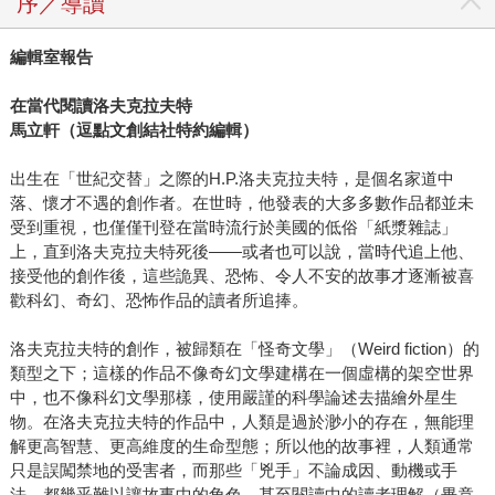
序／導讀
編輯室報告
在當代閱讀洛夫克拉夫特
馬立軒（逗點文創結社特約編輯）
出生在「世紀交替」之際的H.P.洛夫克拉夫特，是個名家道中
落、懷才不遇的創作者。在世時，他發表的大多多數作品都並未
受到重視，也僅僅刊登在當時流行於美國的低俗「紙漿雜誌」
上，直到洛夫克拉夫特死後――或者也可以說，當時代追上他、
接受他的創作後，這些詭異、恐怖、令人不安的故事才逐漸被喜
歡科幻、奇幻、恐怖作品的讀者所追捧。
洛夫克拉夫特的創作，被歸類在「怪奇文學」（Weird fiction）的
類型之下；這樣的作品不像奇幻文學建構在一個虛構的架空世界
中，也不像科幻文學那樣，使用嚴謹的科學論述去描繪外星生
物。在洛夫克拉夫特的作品中，人類是過於渺小的存在，無能理
解更高智慧、更高維度的生命型態；所以他的故事裡，人類通常
只是誤闖禁地的受害者，而那些「兇手」不論成因、動機或手
法，都幾乎難以讓故事中的角色、甚至閱讀中的讀者理解（畢竟