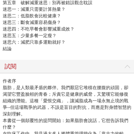
第五章 破解減重迷思：別再被錯誤觀念耽誤
迷思一：減重只需要計算熱量？
迷思二：低脂飲食比較健康？
迷思三：斷食減重容易傷身？
迷思四：不吃早餐會影響減重成效？
迷思五：少量多餐一定瘦？
迷思六：減肥只靠多運動就好？
結論
試閱
作者序
脂肪，是人類最矛盾的夥伴。我們厭惡它堆積在腰腹的頑固，卻
渴望它豐盈臉頰的青春；斥責它是健康的威脅，又驚嘆它能修復
組織的潛能。這種「愛恨交織」，讓減脂成為一場永無止境的戰
爭--但這場戰爭的武器，不該是盲目的對抗，而應是對身體智慧的
深刻理解。
本書從一個顛覆性的提問開始：如果脂肪會說話，它想告訴我們
什麼？
在臨床工作中，我見過太多人將體重管理簡化為「意志力的較