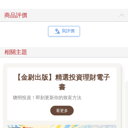
Center分離出脂肪幹細胞，並浸注在脂肪組織工程研究時，就以
謙卑之心探索脂肪，發現它的深奧遠超乎想像。
商品評價
此刻，請暫時拋開「消滅脂肪」的執念。本書不是教您「戰勝」
身體，而是引導您與脂肪展開深度對話。那些困擾您的游泳圈、
蝴蝶袖，或許正訴說著荷爾蒙的失衡、壓力的累積，或是代謝獨
寫評價
特性。
願這本書成為一面鏡子，映照出脂肪被污名化的真相，也折射出
您未曾發現的身體智慧。脂肪可以覆舟，亦可載舟--而舵，始終握
相關主題
在懂得與它對話的人手中。當我們學會以科學為尺、以同理為
秤，理想體態將不再是痛苦的獎盃，而是健康與自信自然流淌的
模樣。
這本書的主要內容是： 脂肪本身就是魔術師，可大可小，無所不
【金尉出版】精選投資理財電子
在。其次才是醫師知道如何將脂肪變多或變少，或使用脂肪或脂
肪幹細胞來改善個人的健康及型態！你也想成為脂肪魔術師嗎？
書
聰明投資！即刻更新你的致富方法
看更多