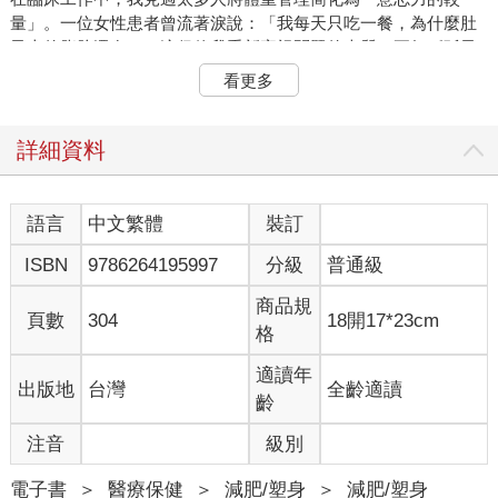
量」。一位女性患者曾流著淚說：「我每天只吃一餐，為什麼肚
子上的脂肪還在？」這促使我重新審視問題的本質。正如《孫子
兵法》所言：「知彼知己，百戰不殆。」第一章「體重」，將帶
看更多
您穿透數字的表象：為何男性天生容易囤積內臟脂肪？為何女性
的皮下脂肪細胞數量在青春期就注定？這些「不公平」的生理設
定，其實是演化留給人類的生存密碼。
詳細資料
當我們在第二章深入「過重與肥胖因素」時，會發現基因、社會
階層甚至政策環境，都在暗中編織著一張複雜的脂肪因果網。戶
外勞工與辦公室白領面對的「致胖環境」截然不同，這解釋了為
語言
中文繁體
裝訂
何單純強調「少吃多動」往往徒勞無功。
ISBN
9786264195997
分級
普通級
最令人震撼的是第三章「肥胖後遺症」中的醫學真相：脂肪細胞
不是沉默的旁觀者，它們會釋放激素影響代謝，甚至改變免疫系
商品規
統。但這不該成為恐懼的來源--脂肪可以載舟，亦可覆舟。當它在
頁數
304
18開17*23cm
格
內臟過度堆積，會成為心血管殺手；但當它儲存於適當部位，卻
是維持體溫、保護器官的天然護甲。正如我在第四章「控制體
適讀年
出版地
台灣
全齡適讀
重」中所介紹的方法：從心理調適到生酮飲食，從中醫埋線到雕
齡
塑體型，每種方法都是一把鑰匙，關鍵在於找到匹配您體質與生
活的那一把。
注音
級別
身為脂肪領域的研究者與臨床醫師，我始終堅持兩個信念：科學
應有溫度，醫學須存敬畏。1998年，在MD Anderson Cancer
電子書
＞
醫療保健
＞
減肥/塑身
＞
減肥/塑身