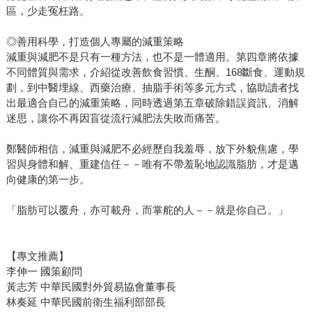
區，少走冤枉路。
◎善用科學，打造個人專屬的減重策略
減重與減肥不是只有一種方法，也不是一體適用。第四章將依據
不同體質與需求，介紹從改善飲食習慣、生酮、168斷食、運動規
劃，到中醫埋線、西藥治療、抽脂手術等多元方式，協助讀者找
出最適合自己的減重策略，同時透過第五章破除錯誤資訊、消解
迷思，讓你不再因盲從流行減肥法失敗而痛苦。
鄭醫師相信，減重與減肥不必經歷自我羞辱，放下外貌焦慮，學
習與身體和解、重建信任－－唯有不帶羞恥地認識脂肪，才是邁
向健康的第一步。
「脂肪可以覆舟，亦可載舟，而掌舵的人－－就是你自己。」
【專文推薦】
李伸一 國策顧問
黃志芳 中華民國對外貿易協會董事長
林奏延 中華民國前衛生福利部部長