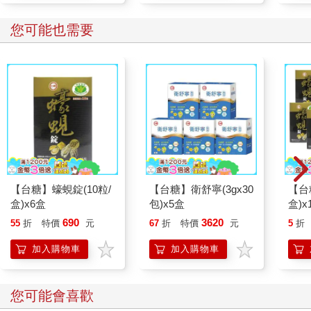
您可能也需要
【台糖】蠔蜆錠(10粒/
【台糖】衛舒寧(3gx30
【台
盒)x6盒
包)x5盒
盒)x
690
3620
55
折
特價
元
67
折
特價
元
5
折
加入購物車
加入購物車
您可能會喜歡