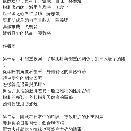
破除迷思，更科學、健康、自在 林奏延
脂肪魔術師，減重宜及時 施壽全
以平等之心看待脂肪 蘇志強
讓脂肪成為助力而非敵人 陳義聰
真誠推薦 吳明賢
醫者良心的結晶 譚敦慈
作者序
第一章 和體重拔河：了解肥胖與體重的關係，別掉入數字的陷
阱
從年齡的角度看體重：身體變化的自然軌跡
體重變化的關鍵因素
怎樣算是過重與肥胖？
男性與女性的肥胖差異：脂肪堆積的性別密碼
脂肪的種類：各類脂肪與健康的關係
如何促進脂肪燃燒
第二章 隱藏在日常中的風險：導致肥胖的多重因素
養胖你的日常習慣：飲食與酒精
壓力大就想吃？情緒也可能左右你的體重