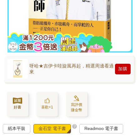
呀哈★吉伊卡哇旋風再起，精選周邊看過
加購
來
寫評價
好書
喜歡+1
賺金幣
?
紙本平裝
金石堂 電子書
Readmoo 電子書