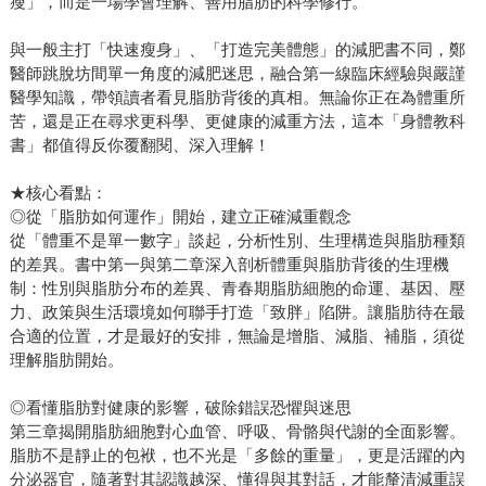
瘦」，而是一場學會理解、善用脂肪的科學修行。
與一般主打「快速瘦身」、「打造完美體態」的減肥書不同，鄭
醫師跳脫坊間單一角度的減肥迷思，融合第一線臨床經驗與嚴謹
醫學知識，帶領讀者看見脂肪背後的真相。無論你正在為體重所
苦，還是正在尋求更科學、更健康的減重方法，這本「身體教科
書」都值得反你覆翻閱、深入理解！
★核心看點：
◎從「脂肪如何運作」開始，建立正確減重觀念
從「體重不是單一數字」談起，分析性別、生理構造與脂肪種類
的差異。書中第一與第二章深入剖析體重與脂肪背後的生理機
制：性別與脂肪分布的差異、青春期脂肪細胞的命運、基因、壓
力、政策與生活環境如何聯手打造「致胖」陷阱。讓脂肪待在最
合適的位置，才是最好的安排，無論是增脂、減脂、補脂，須從
理解脂肪開始。
◎看懂脂肪對健康的影響，破除錯誤恐懼與迷思
第三章揭開脂肪細胞對心血管、呼吸、骨骼與代謝的全面影響。
脂肪不是靜止的包袱，也不光是「多餘的重量」，更是活躍的內
分泌器官，隨著對其認識越深、懂得與其對話，才能釐清減重誤