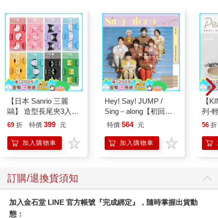
【日本 Sanrio 三麗
Hey! Say! JUMP /
【KI
鷗】 造型長尾夾3入組
Sing－along【初回版
列-
(8款可選) 凱蒂貓 Hello
1】CD＋DVD
平煎
399
564
69
折
特價
元
特價
元
56
折
Kitty 庫洛米 布丁狗 酷
企鵝
加入購物車
加入購物車
訂購/退換貨須知
加入金石堂 LINE 官方帳號『完成綁定』，隨時掌握出貨動
態：