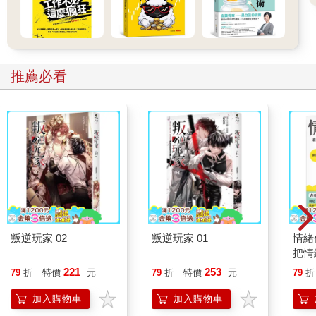
推薦必看
叛逆玩家 02
叛逆玩家 01
情緒
把情
誰都
221
253
79
折
特價
元
79
折
特價
元
79
折
加入購物車
加入購物車