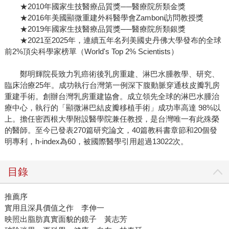
★2010年國家生技醫療品質獎──醫療院所類金獎
★2016年美國顯微重建外科醫學會Zamboni訪問教授獎
★2019年國家生技醫療品質獎──醫療院所類銀獎
★2021至2025年，連續五年名列美國史丹佛大學發布的全球
前2%頂尖科學家榜單（World's Top 2% Scientists）
鄭明輝院長致力乳癌術後乳房重建、淋巴水腫教學、研究、
臨床治療25年。成功執行台灣第一例深下腹動脈穿通枝皮瓣乳房
重建手術。創辦台灣乳房重建協會。成立領先全球的淋巴水腫治
療中心，執行的「顯微淋巴結皮瓣移植手術」成功率高達 98%以
上。擔任密西根大學附設醫學院兼任教授，是台灣唯一有此殊榮
的醫師。至今已發表270篇研究論文，40篇教科書章節和20個發
明專利，h-index為60，被國際醫學引用超過13022次。
目錄
推薦序
實用且深具價值之作 李伸一
映照出脂肪真實面貌的鏡子 黃志芳