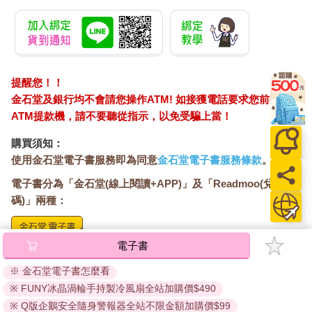
提醒您！！
金石堂及銀行均不會請您操作ATM! 如接獲電話要求您前往
ATM提款機，請不要聽從指示，以免受騙上當！
購買須知：
使用金石堂電子書服務即為同意
金石堂電子書服務條款
。
電子書分為「金石堂(線上閱讀+APP)」及「Readmoo(兌換
碼)」兩種：
電子書
將儲存於會員中心→電子書服務「我的e書櫃」，點選線上
閱讀直接開啟閱讀。
※ 金石堂電子書怎麼看
線上閱讀：
※ FUNY冰晶渦輪手持製冷風扇全站加購價$490
建議使用Chrome、Microsoft Edge 有較佳的線上瀏覽效
※ Q版企鵝安全隨身警報器全站不限金額加購價$99