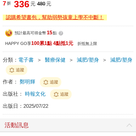
336
7
折
元
480
元
認購希望書包，幫助弱勢孩童上學不中斷！
15
預計最高可得金幣
點
?
100累1點 4點抵1元
HAPPY GO享
折抵無上限
分類：
電子書
＞
醫療保健
＞
減肥/塑身
＞
減肥/塑身
追蹤
作者：
鄭明輝
追蹤
出版社：
時報文化
追蹤
出版日：
2025/07/22
活動訊息