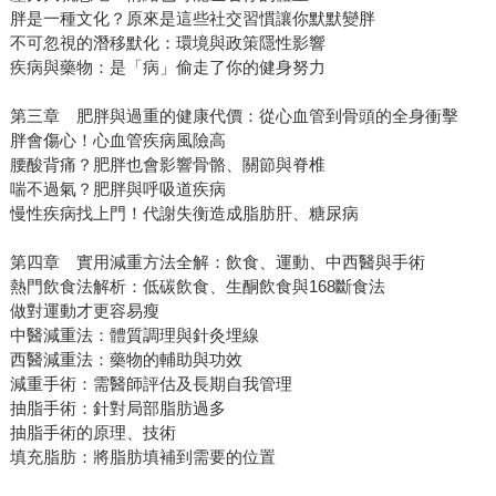
胖是一種文化？原來是這些社交習慣讓你默默變胖
不可忽視的潛移默化：環境與政策隱性影響
疾病與藥物：是「病」偷走了你的健身努力
第三章 肥胖與過重的健康代價：從心血管到骨頭的全身衝擊
胖會傷心！心血管疾病風險高
腰酸背痛？肥胖也會影響骨骼、關節與脊椎
喘不過氣？肥胖與呼吸道疾病
慢性疾病找上門！代謝失衡造成脂肪肝、糖尿病
第四章 實用減重方法全解：飲食、運動、中西醫與手術
熱門飲食法解析：低碳飲食、生酮飲食與168斷食法
做對運動才更容易瘦
中醫減重法：體質調理與針灸埋線
西醫減重法：藥物的輔助與功效
減重手術：需醫師評估及長期自我管理
抽脂手術：針對局部脂肪過多
抽脂手術的原理、技術
填充脂肪：將脂肪填補到需要的位置