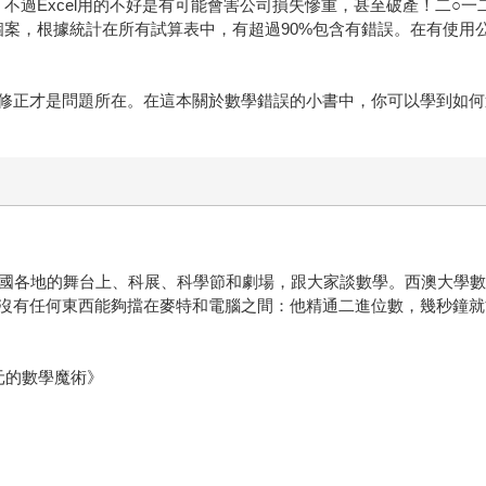
體，不過Excel用的不好是有可能會害公司損失慘重，甚至破產！二
是個案，根據統計在所有試算表中，有超過90%包含有錯誤。在有使用
修正才是問題所在。在這本關於數學錯誤的小書中，你可以學到如何
英國各地的舞台上、科展、科學節和劇場，跟大家談數學。西澳大學
沒有任何東西能夠擋在麥特和電腦之間：他精通二進位數，幾秒鐘就
元的數學魔術》