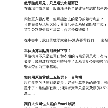
數學隨處可見，只是還沒出錯而已
在市場討價還價、股市漲跌甚至是建築的結構都是數
四捨五入很好用，但可能捨去的是你的銀行利息？
哥倫布會發現新大陸，其實只是因為搞錯距離單位？
英制公制傻傻搞不清楚，會害飛機墜機？
在本書中，脫口秀數學家麥特‧派克要帶我們一一去
單位換算差點害飛機掉下來？
單位換算不只是在買鞋和衣服的時候需要思考，有時
發現，飛機啟航前加油時發生了因為英制公制轉換間
營區旁的前空軍基地。
如何用原價零點三五折買下一台戰機
現在集點的活動到處都是，好好計算點數的價值，可
題來了：集點換戰機，消費者實際只需花費原價3.
庭……
讓百大公司也大虧的 Excel 錯誤