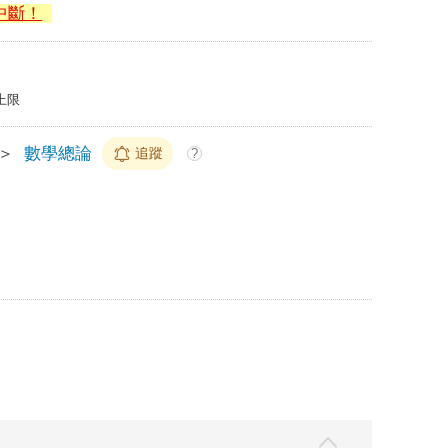
中斷！
上限
＞
數學總論
追蹤
?