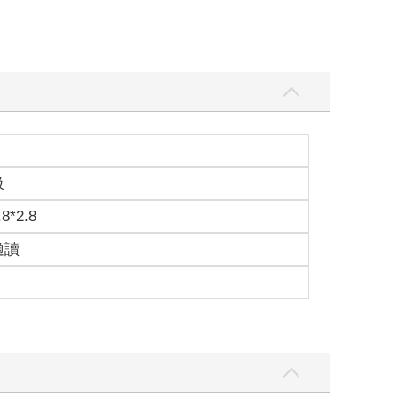
級
.8*2.8
適讀