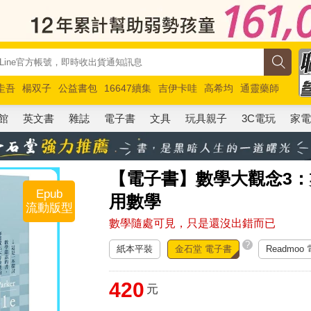
圭吾
楊双子
公益書包
16647續集
吉伊卡哇
高希均
通靈藥師
路邊攤新作
馬斯克
玩具總動員5
超慢跑
館
英文書
雜誌
電子書
文具
玩具親子
3C電玩
家
【電子書】數學大觀念3
Epub
用數學
流動版型
數學隨處可見，只是還沒出錯而已
?
紙本平裝
金石堂 電子書
Readmoo
420
元