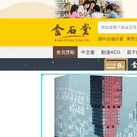
國中自修評量
東野
唯紅花綻放
奧德賽
會員獎勵
中文書
動漫ACG
親子