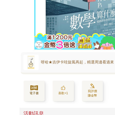
呀哈★吉伊卡哇旋風再起，精選周邊看過來
寫評價
電子書
喜歡+1
賺金幣
活動訊息