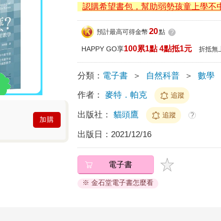
認購希望書包，幫助弱勢孩童上學不
20
預計最高可得金幣
點
?
100累1點 4點抵1元
HAPPY GO享
折抵無
分類：
電子書
＞
自然科普
＞
數學
作者：
麥特．帕克
追蹤
出版社：
貓頭鷹
追蹤
?
加購
出版日：
2021/12/16
電子書
※ 金石堂電子書怎麼看