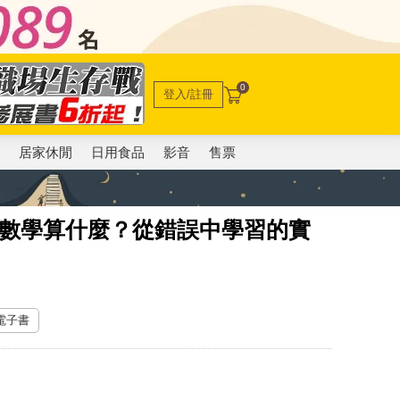
0
登入/註冊
電
居家休閒
日用食品
影音
售票
：數學算什麼？從錯誤中學習的實
 電子書