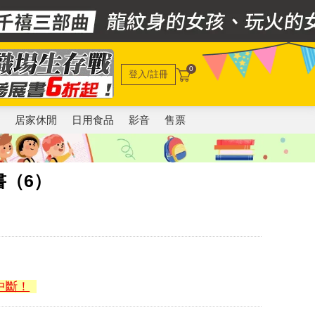
0
登入/註冊
電
居家休閒
日用食品
影音
售票
書（6）
中斷！