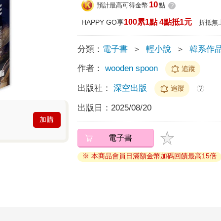
10
預計最高可得金幣
點
?
100累1點 4點抵1元
HAPPY GO享
折抵無
分類：
電子書
＞
輕小說
＞
韓系作
作者：
wooden spoon
追蹤
出版社：
深空出版
追蹤
?
出版日：
2025/08/20
加購
電子書
※ 本商品會員日滿額金幣加碼回饋最高15倍