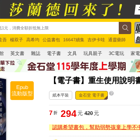
圭吾
楊双子
高希均
公益書包
16647續集
吉伊卡哇
通靈藥師
路邊攤新作
馬斯克
玩具總動員5
超慢跑
館
英文書
雜誌
電子書
文具
玩具親子
3C電玩
家
【電子書】重生使用說明
Epub
流動版型
?
紙本平裝
金石堂 電子書
294
7
折
元
420
元
認購希望書包，幫助弱勢孩童上學不