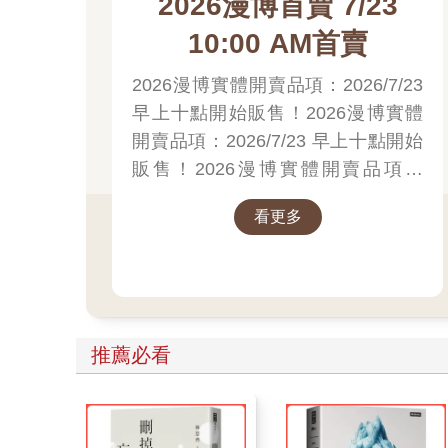
2026漫博首賣 7/23
琳德、席利亞與大灣，即便都隸屬於神聖帝國，卻被
也就是說，儘管這些城市出身的人對帝國間接產生影
10:00 AM首賣
如今狀況完全扭轉，就算名門望族開始趨炎附勢也不
利用帝國八強的名號，我多少能在神聖帝國的政治圈
2026漫博實體開賣品項：2026/7/23
雖然不是很了解，不過反對皇帝的貴族們或十分關注
早上十點開始販售！2026漫博實體
「哈哈哈。帝國人民的歡呼聲好像持續不止。」
開賣品項：2026/7/23 早上十點開始
「這是當然的。我們神聖帝國數一數二冒險家們的名
「啊啊，是啊，說得也是。」
販售！2026漫博實體開賣品項：
「我聽說現在的小孩子，沒有一個人沒看過冒險日誌
2026/7/23 早上十點開始販售！先領
的故事。」
看更多
券券再結帳喔！
「哈哈哈。的確和英雄或勇士沒什麼區別，皇帝陛下
「您過獎了。」
大致就是這種情形。
看著貴族們不分你我，接連跑來說這種阿諛奉承的話
每個人身邊至少都被七、八個人圍繞。
派對才剛開始沒多久，就能看出很多人已經開始感到
推薦必看
車熙拉在距離較遠的地方被許多貴族圍著聊天。雖然
朴延周非常熟稔地主導話題，春日由乃則是默默聽著
親愛的重生者也一樣。
他也學過貴族禮儀嗎？