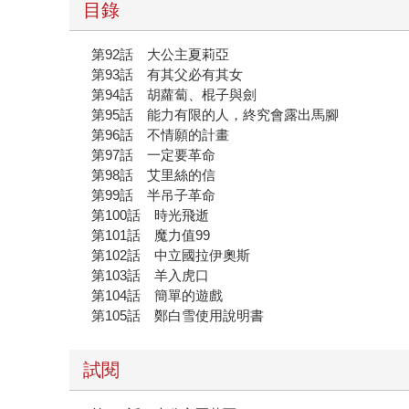
目錄
第92話 大公主夏莉亞
第93話 有其父必有其女
第94話 胡蘿蔔、棍子與劍
第95話 能力有限的人，終究會露出馬腳
第96話 不情願的計畫
第97話 一定要革命
第98話 艾里絲的信
第99話 半吊子革命
第100話 時光飛逝
第101話 魔力值99
第102話 中立國拉伊奧斯
第103話 羊入虎口
第104話 簡單的遊戲
第105話 鄭白雪使用說明書
試閱