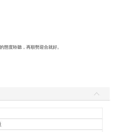
的態度聆聽，再順勢迎合就好。
級
見就能讓對方聽進去了。