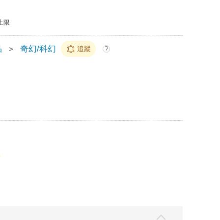
上限
品
＞
奇幻/科幻
追蹤
?