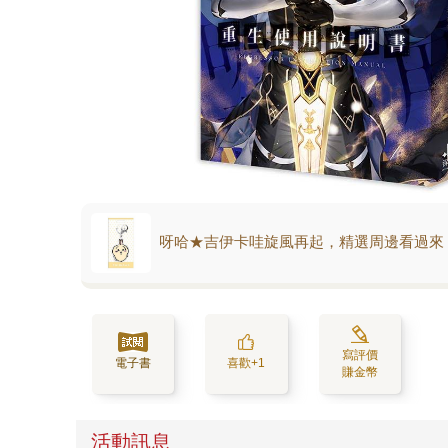
呀哈★吉伊卡哇旋風再起，精選周邊看過來
寫評價
電子書
喜歡+1
賺金幣
活動訊息