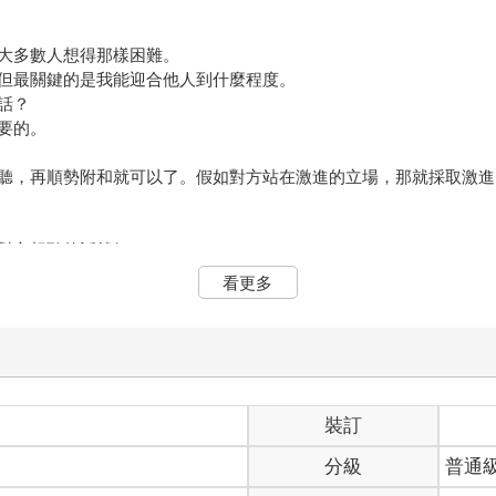
大多數人想得那樣困難。
但最關鍵的是我能迎合他人到什麼程度。
話？
要的。
聽，再順勢附和就可以了。假如對方站在激進的立場，那就採取激進
對方想聽的話就好。
看更多
最後再積極贊同對方的論點。
擁有一樣的感覺。
裝訂
，而是必須拖延一點時間。
分級
普通
場的同類，從這一瞬間開始，只要一點點、一點點逐步補上自己的意
去。