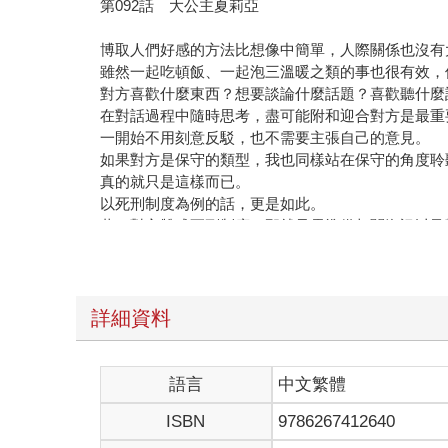
第092話 大公主夏莉亞
博取人們好感的方法比想像中簡單，人際關係也沒有
雖然一起吃頓飯、一起泡三溫暖之類的事也很有效，
對方喜歡什麼東西？想要談論什麼話題？喜歡聽什麼
在對話過程中隨時思考，盡可能附和迎合對方是最重
一開始不用刻意反駁，也不需要主張自己的意見。
如果對方是保守的類型，我也同樣站在保守的角度聆
真的就只是這樣而已。
以死刑制度為例的話，更是如此。
萬一對方贊成死刑制度，那就只需準備相關資訊以及
如果是稍微專業一點的內容更好。
高聲指出死刑制度的必要性，接著進行熱烈的討論，
對方自然而然就會覺得雙方的想法很雷同，認為我們
當然，我也有自己的主張，但那並不重要。
詳細資料
即便我站在反對的立場，也沒有必要非得大聲疾呼。
不過，大部分的人都在這裡被淘汰。
因為很多人會因此惱怒，或乾脆中斷彼此的對話。
語言
中文繁體
假如想將自己的主張傳遞給對方，就不應該當場發怒
ISBN
9786267412640
當對方認知到彼此是相當契合的朋友，是具有相似立
就像泡在溫水裡的青蛙，水逐漸沸騰了也不會想跳出