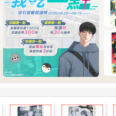
不少人認為是獨立區域。在城市裡治理這些地方的強者們也是這麼想
響，卻不可能進行直接性的活動。
足為奇。
獲得一點助力。
政局變化的人，很可能會對今天的事更敏感。
聲，難道會是隨便編纂出來的嗎？」
。尤其是從琳德來的冒險日誌，我自己也對其中的很多情節印象深刻
親自選定的帝國八強，就是帝國的英雄沒錯。」
，我就忍不住笑出來。
疲倦。
她的嘴角掛著微笑，但我比誰都清楚，那其實是爆發前一刻的表情。
大家說話。