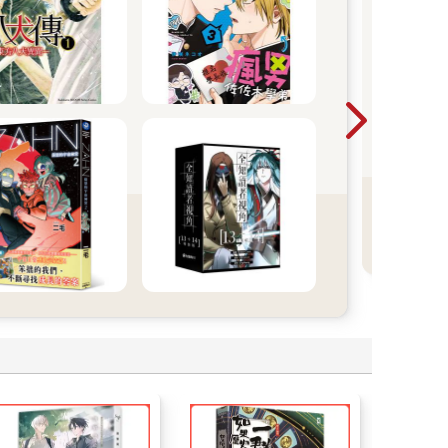
【
的。
美
年
20
BL
大
端
大，
，感覺就像是在看童話書裡出現的英雄或勇士所發生
多少❤