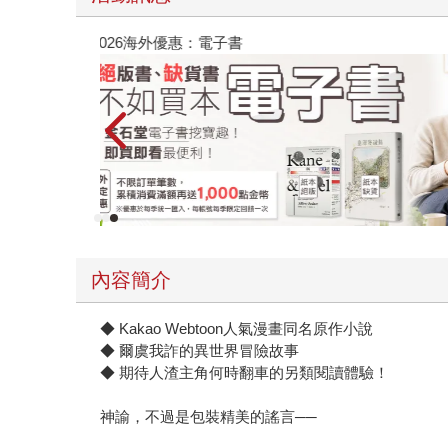
子書
攻殼機動隊
內容簡介
◆ Kakao Webtoon人氣漫畫同名原作小說
◆ 爾虞我詐的異世界冒險故事
◆ 期待人渣主角何時翻車的另類閱讀體驗！
神諭，不過是包裝精美的謠言──