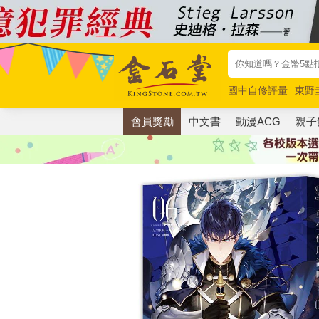
國中自修評量
東野
唯紅花綻放
奧德賽
會員獎勵
中文書
動漫ACG
親子