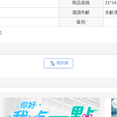
商品規格
21*14
的手段。
適讀年齡
全齡
滿意。同時精準解決對方的困擾，並分享各式各樣的話題。
級別
我必須精通神學，也要非常了解與異端、惡魔相關的內容。
準，預備工作的重要性可見一斑。
幻
個月的時間。
這個方法。
得親近的情況。
人類的頻率不吻合。
寫評價
的奸臣，而我剛好百分之百符合他的條件。
他看起來還是很想跟我說話。
光，一定會繼續黏著我。
族聊天，也需要和教皇廳的人維繫關係。
交。
到眾人關心卻是第一次。