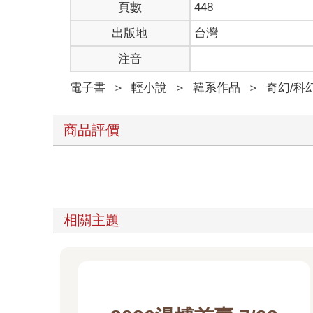
頁數
448
這就是將他人轉變成友軍方法，也是奸臣操控當權者
我對巴傑爾樞機主教長期使用的手法正是如此。
出版地
台灣
和他一起打發時間、不斷附和他，讓他持續對我感到
注音
為了談話能夠順利，事先做好功課自然是必要之舉。
比起和他聊天，我反而花費更多時間跟上他的知識水
電子書
＞
輕小說
＞
韓系作品
＞
奇幻/科
為了鞏固彼此想斷也斷不了的關係，我耗費了長達數
當然，我也花了差不多的時間計畫，才正式開始執行
效果完全超乎想像。
商品評價
但偶爾也會有想盡辦法討對方歡心，卻始終沒辦法變
那種感覺就像在談及對話主題與傾向之前，發現作為
當然，年邁的皇帝是剛好相反的例子。
我跟他的頻率似乎完美同步。這位皇帝想要一位真正
他是和李智慧不同類型的另一種靈魂伴侶。
但他不斷地對我絮絮叨叨，已經開始讓我感到困擾。
相關主題
即便帝國八強的遊行已經結束，現在進入派對時間，
我敢保證，這位皇帝要不是為了顧及其他貴族們的目
這個老頭也有很多事要處理，他必須和坐擁權勢的貴
忙碌是必然的。
才剛被任命為八強的八位異邦人，同樣也忙得不可開
雖然我每次在這種場合都備受矚目，但像今天這樣受